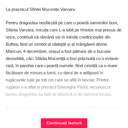
La praznicul Sfintei Mucenițe Varvara
Pentru dragostea nesfârșită pe care o poartă oamenilor buni,
Sfânta Varvara, micuța care L-a iubit pe Hristos mai presus de
orice, continuă să rămână vie în inimile credincioșilor din
Buftea, fiind un simbol al nădejdii și al mângâierii divine.
Miercuri, 4 decembrie, orașul a fost pătruns de o bucurie
deosebită, căci Sfânta Muceniță a fost prăznuită cu o evlavie
rară, în parohia care-i poartă numele, fiind cinstită ca o mare
făcătoare de minuni a lumii, cu darul de a adăposti în
rugăciunile sale pe toți cei care se află în nevoie. Printre
rugători s-a aflat și primarul Gheorghe Pistol, recunoscut
pentru dragostea sa față de biserică și de oamenii locului.
Biserica din inima ora­șului Buftea, închinată Sfintei Varvara, s-
a umplut de o armonie divină încă de la apusul zilei de marți, 3
decembrie. Într-o atmosferă încărcată de frumusețea duhului
Continuați lectură