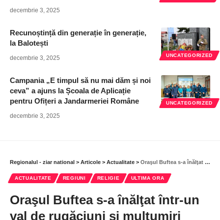
decembrie 3, 2025
Recunoștință din generație în generație,
la Balotești
UNCATEGORIZED
decembrie 3, 2025
Campania „E timpul să nu mai dăm și noi
ceva” a ajuns la Școala de Aplicație
pentru Ofițeri a Jandarmeriei Române
UNCATEGORIZED
decembrie 3, 2025
Regionalul - ziar national
>
Articole
>
Actualitate
>
Oraşul Buftea s-a înălţat într-un val de rugăciuni şi mulţumiri
ACTUALITATE
REGIUNI
RELIGIE
ULTIMA ORA
Oraşul Buftea s-a înălţat într-un
val de rugăciuni şi mulţumiri