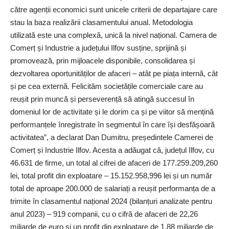
către agenții economici sunt unicele criterii de departajare care
stau la baza realizării clasamentului anual. Metodologia
utilizată este una complexă, unică la nivel național. Camera de
Comerț și Industrie a județului Ilfov susține, sprijină și
promovează, prin mijloacele disponibile, consolidarea și
dezvoltarea oportunităților de afaceri – atât pe piața internă, cât
și pe cea externă. Felicităm societățile comerciale care au
reușit prin muncă și perseverență să atingă succesul în
domeniul lor de activitate și le dorim ca și pe viitor să mențină
performanțele înregistrate în segmentul în care își desfășoară
activitatea”, a declarat Dan Dumitru, președintele Camerei de
Comerț și Industrie Ilfov. Acesta a adăugat că, județul Ilfov, cu
46.631 de firme, un total al cifrei de afaceri de 177.259.209,260
lei, total profit din exploatare – 15.152.958,996 lei și un număr
total de aproape 200.000 de salariați a reușit performanța de a
trimite în clasamentul național 2024 (bilanțuri analizate pentru
anul 2023) – 919 companii, cu o cifră de afaceri de 22,26
miliarde de euro și un profit din exploatare de 1,88 miliarde de