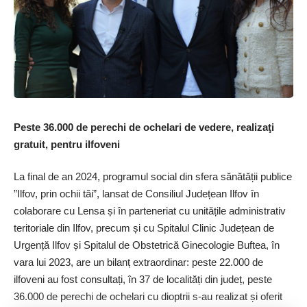
dragostea și bucuria de a se ruga împreună cu noi! Tuturor le
doresc sănătate și spor în credință. Și să nu uite că Sfânta
Varvara ne este model spre a ne păstra inima și gândirea
curate. De la ea trebuie să învățăm că suntem chemați să
iubim și să dezvoltăm în noi relația cu Dumnezeu”, ­ne-a spus
părintele paroh Mihai Niță.
Localnicii ­ și-au reînnoit legătura sacră cu ocrotitoarea lor
Peste 36.000 de perechi de ochelari de vedere, realizaţi
spirituală
gratuit, pentru ilfoveni
Într-o lume zguduită de încercări și tulburări, localnicii din
La final de an 2024, programul social din sfera sănătății publice
Buftea, care au simțit în mod personal minunile Sfintei, o
”Ilfov, prin ochii tăi”, lansat de Consiliul Județean Ilfov în
cheamă din nou cu dragoste și credință în rugăciunile lor.
colaborare cu Lensa și în parteneriat cu unitățile administrativ
Sfânta Varvara este un izvor de tărie și liniște pentru cei care
teritoriale din Ilfov, precum și cu Spitalul Clinic Județean de
trec prin momente de cumpănă, iar puterea ei de a alina și de
Urgență Ilfov și Spitalul de Obstetrică Ginecologie Buftea, în
a proteja este simțită în mod miraculos de cei care au
vara lui 2023, are un bilanț extraordinar: peste 22.000 de
încredere în ajutorul său. Cu fiecare rugăciune rostită în fața
ilfoveni au fost consultați, în 37 de localități din județ, peste
icoanei sale, cu fiecare clipă de închinare, credincioșii
36.000 de perechi de ochelari cu dioptrii s-au realizat și oferit