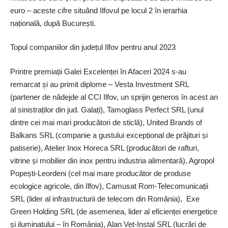
euro – aceste cifre situând Ilfovul pe locul 2 în ierarhia
națională, după București.
Topul companiilor din județul Ilfov pentru anul 2023
Printre premiații Galei Excelenței în Afaceri 2024 s-au
remarcat și au primit diplome – Vesta Investment SRL
(partener de nădejde al CCI Ilfov, un sprijin generos în acest an
al sinistraților din jud. Galați), Tamoglass Perfect SRL (unul
dintre cei mai mari producători de sticlă), United Brands of
Balkans SRL (companie a gustului excepțional de prăjituri și
patiserie), Atelier Inox Horeca SRL (producători de rafturi,
vitrine și mobilier din inox pentru industria alimentară), Agropol
Popești-Leordeni (cel mai mare producător de produse
ecologice agricole, din Ilfov), Camusat Rom-Telecomunicații
SRL (lider al infrastructurii de telecom din România), Exe
Green Holding SRL (de asemenea, lider al eficienței energetice
și iluminatului – în România), Alan Vet-Instal SRL (lucrări de