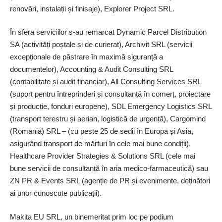
renovări, instalații și finisaje), Explorer Project SRL.
În sfera serviciilor s-au remarcat Dynamic Parcel Distribution
SA (activități poștale și de curierat), Archivit SRL (servicii
excepționale de păstrare în maximă siguranță a
documentelor), Accounting & Audit Consulting SRL
(contabilitate și audit financiar), All Consulting Services SRL
(suport pentru întreprinderi și consultanță în comerț, proiectare
și producție, fonduri europene), SDL Emergency Logistics SRL
(transport terestru și aerian, logistică de urgență), Cargomind
(Romania) SRL – (cu peste 25 de sedii în Europa și Asia,
asigurând transport de mărfuri în cele mai bune condiții),
Healthcare Provider Strategies & Solutions SRL (cele mai
bune servicii de consultanță în aria medico-farmaceutică) sau
ZN PR & Events SRL (agenție de PR și evenimente, deținători
ai unor cunoscute publicații).
Makita EU SRL, un binemeritat prim loc pe podium