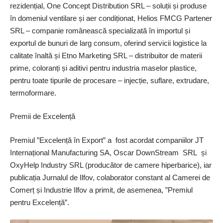
rezidențial, One Concept Distribution SRL – soluții și produse
în domeniul ventilare și aer condiționat, Helios FMCG Partener
SRL – companie românească specializată în importul și
exportul de bunuri de larg consum, oferind servicii logistice la
calitate înaltă și Etno Marketing SRL – distribuitor de materii
prime, coloranți și aditivi pentru industria maselor plastice,
pentru toate tipurile de procesare – injecție, suflare, extrudare,
termoformare.
Premii de Excelență
Premiul ”Excelență în Export” a fost acordat companiilor JT
Internațional Manufacturing SA, Oscar DownStream SRL și
OxyHelp Industry SRL (producător de camere hiperbarice), iar
publicația Jurnalul de Ilfov, colaborator constant al Camerei de
Comerț și Industrie Ilfov a primit, de asemenea, ”Premiul
pentru Excelență”.