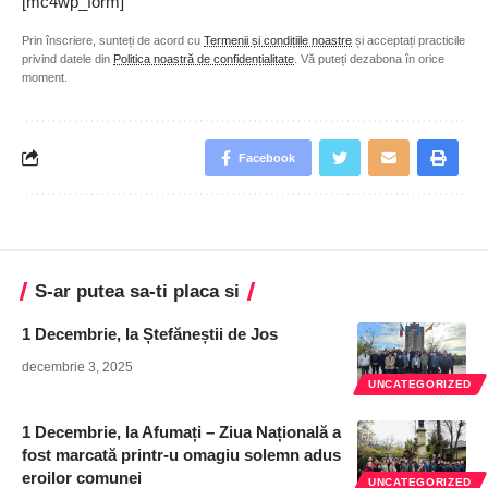
[mc4wp_form]
Prin înscriere, sunteți de acord cu
Termenii și condițiile noastre
și acceptați practicile
privind datele din
Politica noastră de confidențialitate
. Vă puteți dezabona în orice
moment.
Facebook
S-ar putea sa-ti placa si
1 Decembrie, la Ștefăneștii de Jos
decembrie 3, 2025
UNCATEGORIZED
1 Decembrie, la Afumați – Ziua Națională a
fost marcată printr-u omagiu solemn adus
eroilor comunei
UNCATEGORIZED