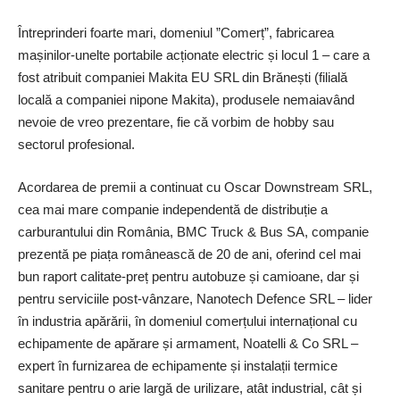
Întreprinderi foarte mari, domeniul ”Comerț”, fabricarea
mașinilor-unelte portabile acționate electric și locul 1 – care a
fost atribuit companiei Makita EU SRL din Brănești (filială
locală a companiei nipone Makita), produsele nemaiavând
nevoie de vreo prezentare, fie că vorbim de hobby sau
sectorul profesional.
Acordarea de premii a continuat cu Oscar Downstream SRL,
cea mai mare companie independentă de distribuție a
carburantului din România, BMC Truck & Bus SA, companie
prezentă pe piața românească de 20 de ani, oferind cel mai
bun raport calitate-preț pentru autobuze și camioane, dar și
pentru serviciile post-vânzare, Nanotech Defence SRL – lider
în industria apărării, în domeniul comerțului internațional cu
echipamente de apărare și armament, Noatelli & Co SRL –
expert în furnizarea de echipamente și instalații termice
sanitare pentru o arie largă de urilizare, atât industrial, cât și