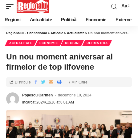
Aa
Regiuni
Actualitate
Politică
Economie
Externe
Regionalul - ziar national
>
Articole
>
Actualitate
>
Un nou moment aniversar al firmelor de top ilfovene
ACTUALITATE
ECONOMIE
REGIUNI
ULTIMA ORA
Un nou moment aniversar al
firmelor de top ilfovene
Distribuie
7 Min Citire
Popescu Carmen
decembrie 10, 2024
Incarcat 2024/12/16 at 8:01 AM