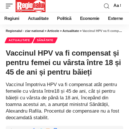
Aa
Regiuni
Actualitate
Politică
Economie
Externe
Regionalul - ziar national
>
Articole
>
Actualitate
>
Vaccinul HPV va fi compensat și pentru femei cu vârsta între 18 și 45 de ani și pentru băieți
ACTUALITATE
SĂNĂTATE
Vaccinul HPV va fi compensat și
pentru femei cu vârsta între 18 și
45 de ani și pentru băieți
Vaccinul împotriva HPV va fi compensat atât pentru
femeile cu vârsta între18 și 45 de ani, cât și pentru
băieții cu vârsta de până la 18 ani, începând din
toamna acestui an, a anunțat ministrul Sănătății,
Alexandru Rafila. Procentul de compensare nu a fost
deocamdată stabilit.