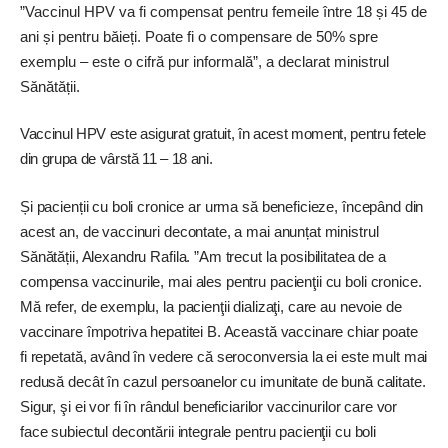
”Vaccinul HPV va fi compensat pentru femeile între 18 și 45 de
ani și pentru băieți. Poate fi o compensare de 50% spre
exemplu – este o cifră pur informală”, a declarat ministrul
Sănătății.
Vaccinul HPV este asigurat gratuit, în acest moment, pentru fetele
din grupa de vârstă 11 – 18 ani.
Și pacienții cu boli cronice ar urma să beneficieze, începând din
acest an, de vaccinuri decontate, a mai anunțat ministrul
Sănătății, Alexandru Rafila. ”Am trecut la posibilitatea de a
compensa vaccinurile, mai ales pentru pacienţii cu boli cronice.
Mă refer, de exemplu, la pacienţii dializaţi, care au nevoie de
vaccinare împotriva hepatitei B. Această vaccinare chiar poate
fi repetată, având în vedere că seroconversia la ei este mult mai
redusă decât în cazul persoanelor cu imunitate de bună calitate.
Sigur, şi ei vor fi în rândul beneficiarilor vaccinurilor care vor
face subiectul decontării integrale pentru pacienţii cu boli