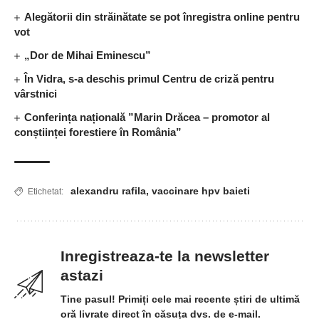
Alegătorii din străinătate se pot înregistra online pentru
vot
„Dor de Mihai Eminescu”
În Vidra, s-a deschis primul Centru de criză pentru
vârstnici
Conferința națională ”Marin Drăcea – promotor al
conștiinței forestiere în România”
alexandru rafila
,
vaccinare hpv baieti
Etichetat:
Inregistreaza-te la newsletter
astazi
Tine pasul! Primiți cele mai recente știri de ultimă
oră livrate direct în căsuța dvs. de e-mail.