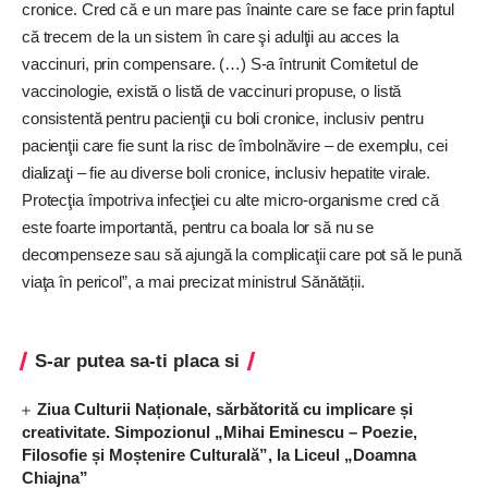
cronice. Cred că e un mare pas înainte care se face prin faptul
că trecem de la un sistem în care şi adulţii au acces la
vaccinuri, prin compensare. (…) S-a întrunit Comitetul de
vaccinologie, există o listă de vaccinuri propuse, o listă
consistentă pentru pacienţii cu boli cronice, inclusiv pentru
pacienţii care fie sunt la risc de îmbolnăvire – de exemplu, cei
dializaţi – fie au diverse boli cronice, inclusiv hepatite virale.
Protecţia împotriva infecţiei cu alte micro-organisme cred că
este foarte importantă, pentru ca boala lor să nu se
decompenseze sau să ajungă la complicaţii care pot să le pună
viaţa în pericol”, a mai precizat ministrul Sănătății.
S-ar putea sa-ti placa si
Ziua Culturii Naționale, sărbătorită cu implicare și
creativitate. Simpozionul „Mihai Eminescu – Poezie,
Filosofie și Moștenire Culturală”, la Liceul „Doamna
Chiajna”