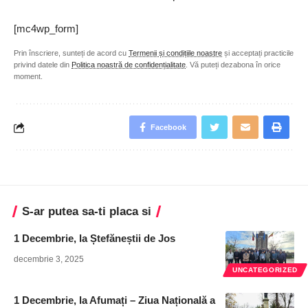
[mc4wp_form]
Prin înscriere, sunteți de acord cu
Termenii și condițiile noastre
și acceptați practicile
privind datele din
Politica noastră de confidențialitate
. Vă puteți dezabona în orice
moment.
Facebook
S-ar putea sa-ti placa si
1 Decembrie, la Ștefăneștii de Jos
decembrie 3, 2025
UNCATEGORIZED
1 Decembrie, la Afumați – Ziua Națională a