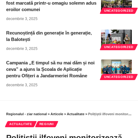
fost marcată printr-u omagiu solemn adus
eroilor comunei
UNCATEGORIZED
decembrie 3, 2025
Recunoștință din generație în generație,
la Balotești
UNCATEGORIZED
decembrie 3, 2025
Campania „E timpul să nu mai dăm și noi
ceva” a ajuns la Școala de Aplicație
pentru Ofițeri a Jandarmeriei Române
UNCATEGORIZED
decembrie 3, 2025
Regionalul - ziar national
>
Articole
>
Actualitate
>
Polițiștii ilfoveni monitorizează atent siguranța cetățenilor și ordinea publică
ACTUALITATE
REGIUNI
Polițiștii ilfoveni monitorizează