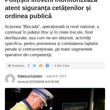
atent siguranța cetățenilor și
ordinea publică
Acțiunea ”Blocada”, operațională la nivel național, a
continuat în județul Ilfov și în zilele trecute, fiind
desfășurate, așa cum ne-am obișnuit, activități
specifice, pentru prevenirea și combaterea faptelor
penale și contravenționale, pe toate segmentele
operative din competență.
Distribuie
4 Min Citire
Popescu Carmen
august 8, 2023
Incarcat 2023/08/08 at 9:35 AM