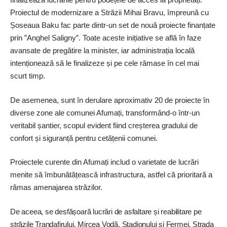
Proiectul de modernizare a Străzii Mihai Bravu, împreună cu
Șoseaua Baku fac parte dintr-un set de nouă proiecte finanțate
prin ”Anghel Saligny”. Toate aceste inițiative se află în faze
avansate de pregătire la minister, iar administrația locală
intenționează să le finalizeze și pe cele rămase în cel mai
scurt timp.
De asemenea, sunt în derulare aproximativ 20 de proiecte în
diverse zone ale comunei Afumați, transformând-o într-un
veritabil șantier, scopul evident fiind creșterea gradului de
confort și siguranță pentru cetățenii comunei.
Proiectele curente din Afumați includ o varietate de lucrări
menite să îmbunătățească infrastructura, astfel că prioritară a
rămas amenajarea străzilor.
De aceea, se des­fășoară lucrări de asfaltare și reabilitare pe
străzile Trandafirului, Mircea Vodă, Stadionului și Fermei. Strada