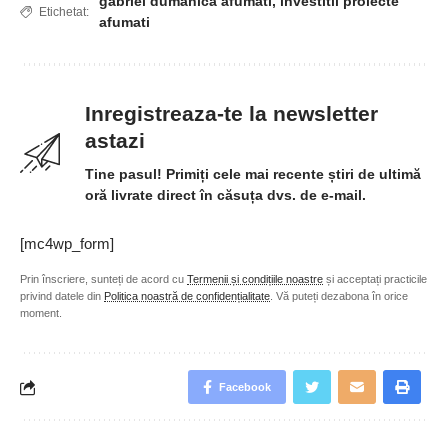
gabriel dumanica afumati
,
investitii proiecte
Etichetat:
afumati
Inregistreaza-te la newsletter
astazi
Tine pasul! Primiți cele mai recente știri de ultimă
oră livrate direct în căsuța dvs. de e-mail.
[mc4wp_form]
Prin înscriere, sunteți de acord cu
Termenii și condițiile noastre
și acceptați practicile
privind datele din
Politica noastră de confidențialitate
. Vă puteți dezabona în orice
moment.
Facebook