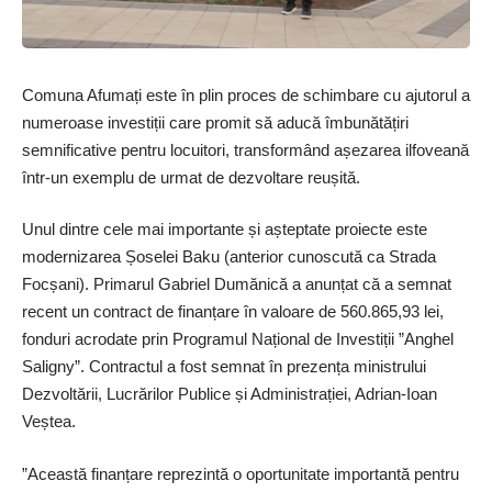
Comuna Afumați este în plin proces de schimbare cu ajutorul a
numeroase investiții care promit să aducă îmbunătățiri
semnificative pentru locuitori, transformând așezarea ilfoveană
într-un exemplu de urmat de dezvoltare reușită.
Unul dintre cele mai importante și așteptate proiecte este
modernizarea Șoselei Baku (anterior cunoscută ca Strada
Focșani). Primarul ­Gabriel Dumănică a anunțat că a semnat
recent un contract de finanțare în valoare de 560.865,93 lei,
fonduri acrodate prin Programul Național de Investiții ”Anghel
Saligny”. Contractul a fost semnat în prezența ministrului
Dezvoltării, Lucrărilor Publice și Administrației, Adrian-Ioan
Veștea.
”Această finanțare reprezintă o oportunitate importantă pentru