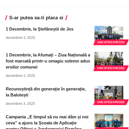
S-ar putea sa-ti placa si
1 Decembrie, la Ștefăneștii de Jos
decembrie 3, 2025
UNCATEGORIZED
1 Decembrie, la Afumați – Ziua Națională a
fost marcată printr-u omagiu solemn adus
eroilor comunei
UNCATEGORIZED
decembrie 3, 2025
Recunoștință din generație în generație,
la Balotești
UNCATEGORIZED
decembrie 3, 2025
Campania „E timpul să nu mai dăm și noi
ceva” a ajuns la Școala de Aplicație
pentru Ofițeri a Jandarmeriei Române