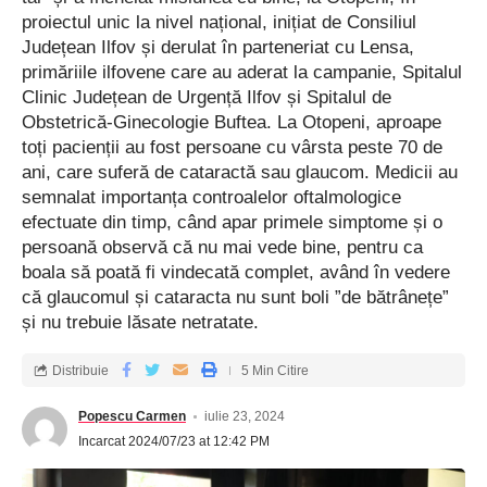
proiectul unic la nivel național, inițiat de Consiliul
Județean Ilfov și derulat în parteneriat cu Lensa,
primăriile ilfovene care au aderat la campanie, Spitalul
Clinic Județean de Urgență Ilfov și Spitalul de
Obstetrică-Ginecologie Buftea. La Otopeni, aproape
toți pacienții au fost persoane cu vârsta peste 70 de
ani, care suferă de cataractă sau glaucom. Medicii au
semnalat importanța controalelor oftalmologice
efectuate din timp, când apar primele simptome și o
persoană observă că nu mai vede bine, pentru ca
boala să poată fi vindecată complet, având în vedere
că glaucomul și cataracta nu sunt boli ”de bătrânețe”
și nu trebuie lăsate netratate.
Distribuie
5 Min Citire
Popescu Carmen
iulie 23, 2024
Incarcat 2024/07/23 at 12:42 PM