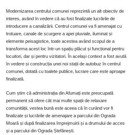
Modernizarea centrului comunei reprezintă un alt obiectiv de
interes, având în vedere că au fost finalizate lucrările de
introducere a canalizării. Centrul comunei va fi amenajat cu
trotuare, canale de scurgere a apei pluviale, iluminat și
elemente peisagistice, toate acestea având scopul de a
transforma acest loc într-un spațiu plăcut și funcțional pentru
locuitori, dar și pentru vizitatori. În același context a fost avută
în vedere și construcția unei noi stații de autobuz în centrul
comunei, dotată cu toalete publice, lucrare care este aproape
finalizată.
Cum știm că ad­mi­nistrația din Afumați este preocupată
permanent să ofere cât mai multe spații de relaxare
comunității, vestea bună este aceea că în curând vor fi
finalizate și lucrările de amenajare a parcului din Ograda
Moară și după finalizarea împrejmuirii și a drumului de acces
și a parcului din Ograda Ștefănești.