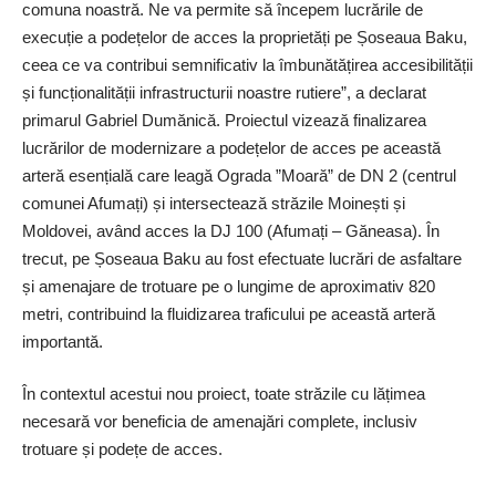
comuna noastră. Ne va permite să începem lucrările de
execuție a podețelor de acces la proprietăți pe Șoseaua Baku,
ceea ce va contribui semnificativ la îmbunătățirea accesibilității
și func­ționalității infrastructurii noastre rutiere”, a declarat
primarul Gabriel Dumănică. Proiectul vizează finalizarea
lucrărilor de modernizare a podețelor de acces pe această
arteră esențială care leagă Ograda ”Moară” de DN 2 (centrul
comunei Afumați) și intersectează străzile Moinești și
Moldovei, având acces la DJ 100 (Afumați – Găneasa). În
trecut, pe Șoseaua Baku au fost efectuate lucrări de asfaltare
și amenajare de trotuare pe o lungime de aproximativ 820
metri, contribuind la fluidizarea traficului pe această arteră
importantă.
În contextul acestui nou proiect, toate străzile cu lățimea
necesară vor beneficia de amenajări complete, inclusiv
trotuare și podețe de acces.