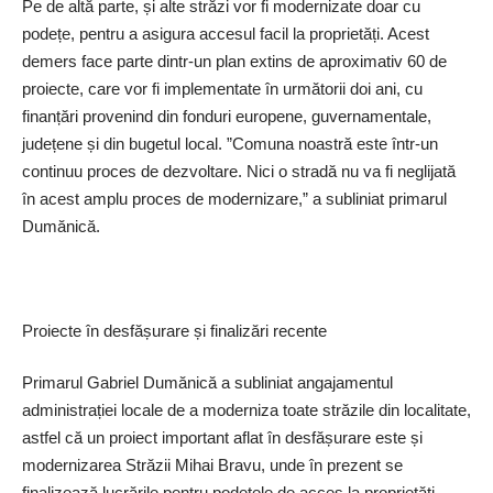
Pe de altă parte, și alte străzi vor fi modernizate doar cu
podețe, pentru a asigura accesul facil la proprietăți. Acest
demers face parte dintr-un plan extins de aproximativ 60 de
proiecte, care vor fi implementate în următorii doi ani, cu
finanțări provenind din fonduri europene, guvernamentale,
județene și din bugetul local. ”Comuna noastră este într-un
continuu proces de dezvoltare. Nici o stradă nu va fi neglijată
în acest amplu proces de modernizare,” a subliniat primarul
Dumănică.
Proiecte în desfășurare și finalizări recente
Primarul Gabriel Dumănică a subliniat angajamentul
administrației locale de a moderniza toate străzile din localitate,
astfel că un proiect important aflat în desfășurare este și
modernizarea Străzii Mihai Bravu, unde în prezent se
finalizează lucrările pentru podețele de acces la proprietăți.