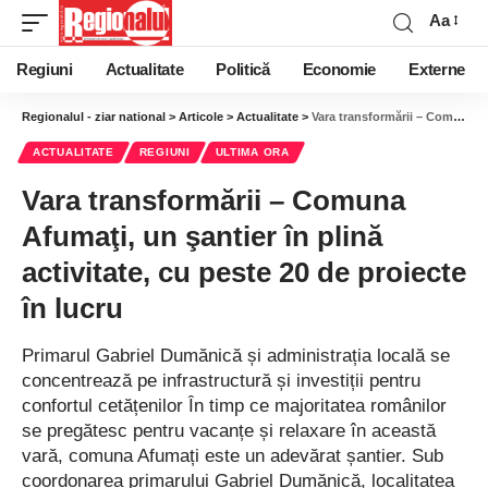
Aa
Regiuni
Actualitate
Politică
Economie
Externe
Regionalul - ziar national
>
Articole
>
Actualitate
>
Vara transformării – Comuna Afumaţi, un şantier în plină activitate, cu peste 20 de proiecte în lucru
ACTUALITATE
REGIUNI
ULTIMA ORA
Vara transformării – Comuna
Afumaţi, un şantier în plină
activitate, cu peste 20 de proiecte
în lucru
Primarul Gabriel Dumănică și administrația locală se
concentrează pe infrastructură și investiții pentru
confortul cetățenilor În timp ce majoritatea românilor
se pregătesc pentru vacanțe și relaxare în această
vară, comuna Afumați este un adevărat șantier. Sub
coordonarea primarului Gabriel Dumănică, localitatea