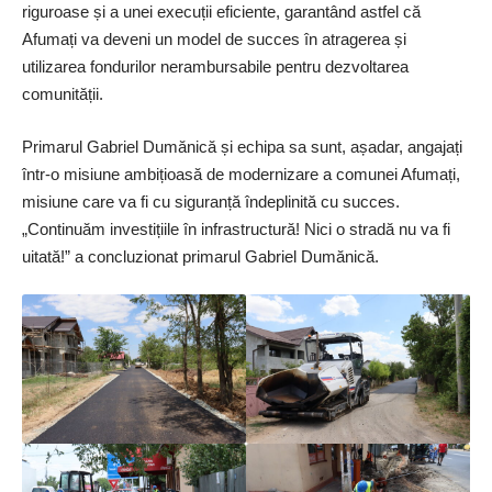
riguroase și a unei execuții eficiente, garantând astfel că
Afumați va deveni un model de succes în atragerea și
utilizarea fondurilor nerambursabile pentru dezvoltarea
comunității.
Primarul Gabriel Dumănică și echipa sa sunt, așadar, angajați
într-o misiune ambițioasă de modernizare a comunei Afumați,
misiune care va fi cu siguranță îndeplinită cu succes.
„Continuăm investițiile în infrastructură! Nici o stradă nu va fi
uitată!” a concluzionat primarul Gabriel Dumănică.