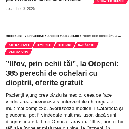
UNCATEGORIZED
decembrie 3, 2025
Regionalul - ziar national
>
Articole
>
Actualitate
>
”Ilfov, prin ochii tăi”, la Otopeni: 385 perechi de ochelari cu dioptrii, oferite gratuit
ACTUALITATE
DIVERSE
REGIUNI
SĂNĂTATE
ULTIMA ORA
”Ilfov, prin ochii tăi”, la Otopeni:
385 perechi de ochelari cu
dioptrii, oferite gratuit
Pacienții ajung prea târziu la medic, ceea ce face
vindecarea anevoioasă și intervențiile chirurgicale
mult mai complexe, avertizează medicii  Cataracta și
glaucomul pot fi vindecate mult mai ușor, dacă sunt
diagnosticate la timp O nouă caravană ”Ilfov, prin ochii
tăi” și-a încheiat misiunea cu bine, la Otopeni, în