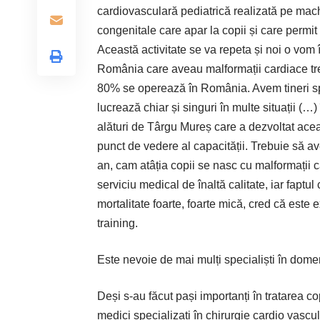
cardiovasculară pediatrică realizată pe mach
congenitale care apar la copii și care permit t
Această activitate se va repeta și noi o vom
România care aveau malformații cardiace treb
80% se operează în România. Avem tineri spe
lucrează chiar și singuri în multe situații (…)
alături de Târgu Mureș care a dezvoltat aceas
punct de vedere al capacității. Trebuie să a
an, cam atâția copii se nasc cu malformații c
serviciu medical de înaltă calitate, iar fapt
mortalitate foarte, foarte mică, cred că este 
training.
Este nevoie de mai mulți specialiști în dome
Deși s-au făcut pași importanți în tratarea cop
medici specializați în chirurgie cardio vascu