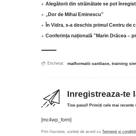
Alegătorii din străinătate se pot înregis
„Dor de Mihai Eminescu”
În Vidra, s-a deschis primul Centru de c
Conferința națională ”Marin Drăcea – pr
malformatii cardiace
,
training si
Etichetat:
Inregistreaza-te 
Tine pasul! Primiți cele mai recente ș
[mc4wp_form]
Prin înscriere, sunteți de acord cu
Termenii și condiții