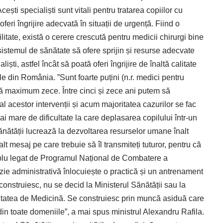
Acești specialiști sunt vitali pentru tratarea copiilor cu
feri îngrijire adecvată în situații de urgență. Fiind o
tate, există o cerere crescută pentru medicii chirurgi bine
sistemul de sănătate să ofere sprijin și resurse adecvate
ști, astfel încât să poată oferi îngrijire de înaltă calitate
le din România. ”Sunt foarte puțini (n.r. medici pentru
că maximum zece. Între cinci și zece ani putem să
acestor intervenții și acum majoritatea cazurilor se fac
i mare de dificultate la care deplasarea copilului într-un
ănătății lucrează la dezvoltarea resurselor umane înalt
alt mesaj pe care trebuie să îl transmiteți tuturor, pentru că
plu legat de Programul Național de Combatere a
ie administrativă înlocuiește o practică și un antrenament
construiesc, nu se decid la Ministerul Sănătății sau la
itatea de Medicină. Se construiesc prin muncă asiduă care
din toate domeniile”, a mai spus ministrul Alexandru Rafila.