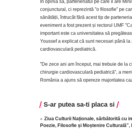
În opinia sa, parteneriatul pe care îl are Min
conjunctural, ci reprezintă ”o filosofie” pe c
sănătății, întrucât fără acest tip de partener
eveniment a fost prezent și rectorul UMF ”Car
important este ca universitatea să pregăteas
Youssef a explicat că sunt necesari până la
cardiovasculară pediatrică.
”De zece ani am început, mai trebuie de la 
chirurgie cardiovasculară pediatrică”, a men
România a ajuns să opereze majoritatea cazu
S-ar putea sa-ti placa si
Ziua Culturii Naționale, sărbătorită cu 
Poezie, Filosofie și Moștenire Culturală”