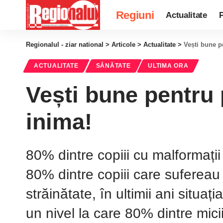
Regiuni
Actualitate
P
Regionalul - ziar national
>
Articole
>
Actualitate
>
Vești bune p
ACTUALITATE
SĂNĂTATE
ULTIMA ORA
Vești bune pentru 
inima!
80% dintre copiii cu malformați
80% dintre copiii care sufereau d
străinătate, în ultimii ani situaț
un nivel la care 80% dintre mici