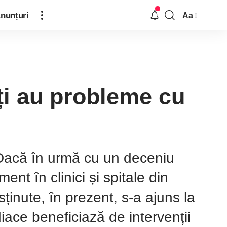
nunțuri
Aa
uți au probleme cu
a Dacă în urmă cu un deceniu
nt în clinici și spitale din
usținute, în prezent, s-a ajuns la
iace beneficiază de intervenții