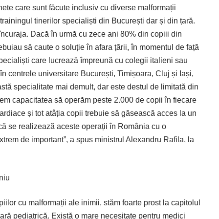
ete care sunt făcute inclusiv cu diverse malformații
rainingul tinerilor specialiști din București dar și din țară.
 încuraja. Dacă în urmă cu zece ani 80% din copiii din
uiau să caute o soluție în afara țării, în momentul de față
cialiști care lucrează împreună cu colegii italieni sau
 în centrele universitare București, Timișoara, Cluj și Iași,
tă specialitate mai demult, dar este destul de limitată din
vem capacitatea să operăm peste 2.000 de copii în fiecare
ardiace și tot atâția copii trebuie să găsească acces la un
ul că se realizează aceste operații în România cu o
extrem de important”, a spus ministrul Alexandru Rafila, la
niu
iilor cu malformații ale inimii, stăm foarte prost la capitolul
lară pediatrică. Există o mare necesitate pentru medici