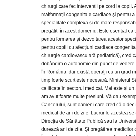
chirurgi care fac intervenții pe cord la copii. 
malformații congenitale cardiace și pentru a o
specialitate complexă și de mare responsabili
pregătiți în acest domeniu. Este esențial ca 
pentru formarea și dezvoltarea acestor speciali
pentru copiii cu afecțiuni cardiace congenita
chirurgie cardiovasculară pediatrică), cred 
dobândim o autonomie din punct de vedere al 
în România, dar există operaţii cu un grad ma
timp foarte scurt este necesară. Ministerul S
calificate în sectorul medical. Mai este și un 
am avut foarte multe presiuni. Vă dau exem
Cancerului, sunt oameni care cred că o deciz
medical de ani de zile. Lucrurile acestea se 
Direcția de Sănătate Publică sau la Univers
durează ani de zile. Și pregătirea medicilor 