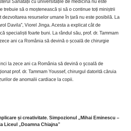
isterul Sănătății cu universitățile de medicină nu este
are trebuie să o moștenească și să o continue toți miniștrii
iat dezvoltarea resurselor umane în țară nu este posibilă. La
ol Davila”, Viorel Jinga. Acesta a explicat cât de
că specialiști foarte buni. La rândul său, prof. dr. Tammam
 zece ani ca România să devină o școală de chirurgie
cinci la zece ani ca România să devină o şcoală de
ționat prof. dr. Tammam Youssef, chirurgul datorită căruia
rilor de anomalii cardiace la copii.
implicare și creativitate. Simpozionul „Mihai Eminescu –
, la Liceul „Doamna Chiajna”