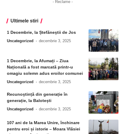
- Reclame -
Ultimele stiri
1 Decembrie, la Ștefăneștii de Jos
Uncategorized
decembrie 3, 2025
1 Decembrie, la Afumați – Ziua
Națională a fost marcată printr-u
omagiu solemn adus eroilor comunei
Uncategorized
decembrie 3, 2025
Recunoștință din generație în
generație, la Balotești
Uncategorized
decembrie 3, 2025
107 ani de la Marea Unire, închinare
pentru eroi și istorie – Moara Vlăsiei