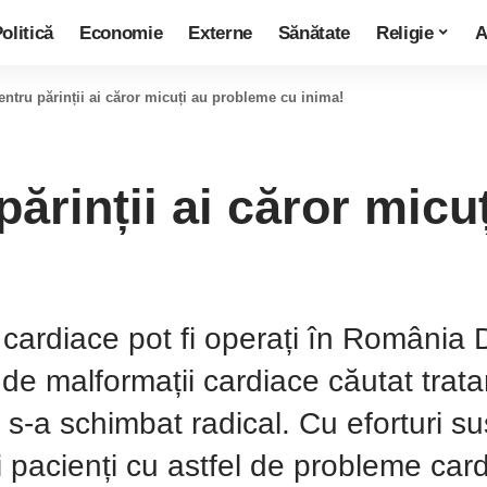
olitică
Economie
Externe
Sănătate
Religie
A
entru părinții ai căror micuți au probleme cu inima!
părinții ai căror mic
i cardiace pot fi operați în Români
e malformații cardiace căutat tratame
ia s-a schimbat radical. Cu eforturi s
i pacienți cu astfel de probleme card