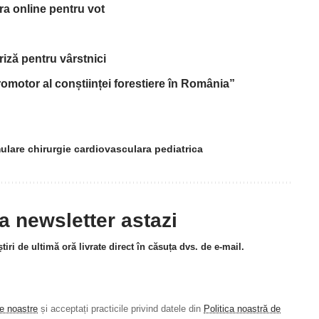
tra online pentru vot
riză pentru vârstnici
omotor al conștiinței forestiere în România”
mulare chirurgie cardiovasculara pediatrica
la newsletter astazi
tiri de ultimă oră livrate direct în căsuța dvs. de e-mail.
le noastre
și acceptați practicile privind datele din
Politica noastră de