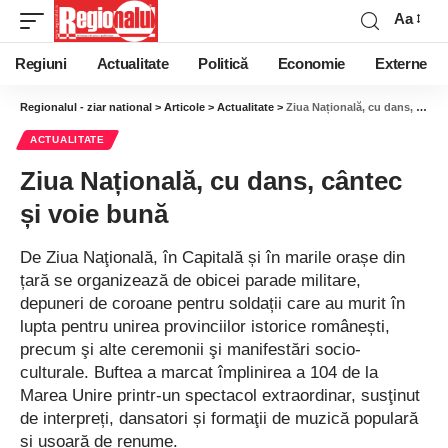
Aa
Regiuni
Actualitate
Politică
Economie
Externe
Regionalul - ziar national
>
Articole
>
Actualitate
>
Ziua Națională, cu dans, cântec și voie bună
ACTUALITATE
Ziua Națională, cu dans, cântec
și voie bună
De Ziua Naţională, în Capitală și în marile orașe din
țară se organizează de obicei parade militare,
depuneri de coroane pentru soldații care au murit în
lupta pentru unirea provinciilor istorice românești,
precum şi alte ceremonii şi manifestări socio-
culturale. Buftea a marcat împlinirea a 104 de la
Marea Unire printr-un spectacol extraordinar, susţinut
de interpreți, dansatori și formaţii de muzică populară
și ușoară de renume.