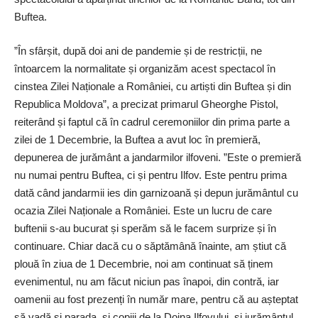
Buftea.
”În sfârșit, după doi ani de pandemie și de restricții, ne
întoarcem la normalitate și organizăm acest spectacol în
cinstea Zilei Naționale a României, cu artiști din Buftea și din
Republica Moldova”, a precizat primarul Gheorghe Pistol,
reiterând și faptul că în cadrul ceremoniilor din prima parte a
zilei de 1 Decembrie, la Buftea a avut loc în premieră,
depunerea de jurământ a jandarmilor ilfoveni. ”Este o premieră
nu numai pentru Buftea, ci și pentru Ilfov. Este pentru prima
dată când jandarmii ies din garnizoană și depun jurământul cu
ocazia Zilei Naționale a României. Este un lucru de care
buftenii s-au bucurat și sperăm să le facem surprize și în
continuare. Chiar dacă cu o săptămână înainte, am știut că
plouă în ziua de 1 Decembrie, noi am continuat să ținem
evenimentul, nu am făcut niciun pas înapoi, din contră, iar
oamenii au fost prezenți în număr mare, pentru că au așteptat
să vadă și parada, și copiii de la Doina Ilfovului, și jurământul