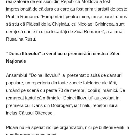
realizatoare de emisiuni din Republica Moldova a fost
impresionată de căldura cu care au fost primiți artiștii de peste
Prut în România. ”E important pentru mine, mi se pare frumos
să știu că Plăieșii de la Chișinău, cu Nicolae Gribincea, sunt
ceruți să cânte în cinci localități de Ziua României”, a afirmat
Rusalina Rusu.
”Doina Ilfovului” a venit cu o premieră în cinstea Zilei
Naționale
Ansamblul ”Doina Ifovului” a prezentat o suită de dansuri
populare, un repertoriu din toate zonele folclorice ale țării,
urcând pe scenă cu peste 70 de membri, copii și mămici. De
remarcat faptul că mămicile ”Doinei Ilfovului” au evoluat în
premieră cu ”Dans din Dobrogea”, iar finalul repetoriului a
inclus Călușul Oltenesc.
Ploaia nu i-a speriat nici pe organizatori, nici pe buftenii veniți în
număr mare la eveniment