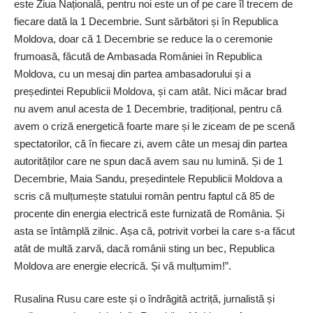
este Ziua Națională, pentru noi este un of pe care îl trecem de
fiecare dată la 1 Decembrie. Sunt sărbători și în Republica
Moldova, doar că 1 Decembrie se reduce la o ceremonie
frumoasă, făcută de Ambasada României în Republica
Moldova, cu un mesaj din partea ambasadorului și a
președintei Republicii Moldova, și cam atât. Nici măcar brad
nu avem anul acesta de 1 Decembrie, tradițional, pentru că
avem o criză energetică foarte mare și le ziceam de pe scenă
spectatorilor, că în fiecare zi, avem câte un mesaj din partea
autorităților care ne spun dacă avem sau nu lumină. Și de 1
Decembrie, Maia Sandu, președintele Republicii Moldova a
scris că mulțumește statului român pentru faptul că 85 de
procente din energia electrică este furnizată de România. Și
asta se întâmplă zilnic. Așa că, potrivit vorbei la care s-a făcut
atât de multă zarvă, dacă românii sting un bec, Republica
Moldova are energie elecrică. Și vă mulțumim!”.
Rusalina Rusu care este și o îndrăgită actriță, jurnalistă și