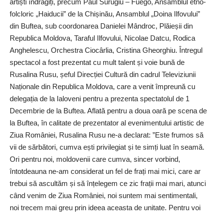
artiști îndrăgiți, precum Paul Surugiu – Fuego, Ansamblul etno-
folcloric „Haiducii” de la Chișinău, Ansamblul „Doina Ilfovului”
din Buftea, sub coordonarea Danielei Mândroc, Plăieșii din
Republica Moldova, Taraful Ilfovului, Nicolae Datcu, Rodica
Anghelescu, Orchestra Ciocârlia, Cristina Gheorghiu. Întregul
spectacol a fost prezentat cu mult talent și voie bună de
Rusalina Rusu, șeful Direcției Cultură din cadrul Televiziunii
Naționale din Republica Moldova, care a venit împreună cu
delegația de la Ialoveni pentru a prezenta spectatolul de 1
Decembrie de la Buftea. Aflată pentru a doua oară pe scena de
la Buftea, în calitate de prezentator al evenimentului artistic de
Ziua României, Rusalina Rusu ne-a declarat: ”Este frumos să
vii de sărbători, cumva ești privilegiat și te simți luat în seamă.
Ori pentru noi, moldovenii care cumva, sincer vorbind,
întotdeauna ne-am considerat un fel de frați mai mici, care ar
trebui să ascultăm și să înțelegem ce zic frații mai mari, atunci
când venim de Ziua României, noi suntem mai sentimentali,
noi trecem mai greu prin ideea aceasta de unitate. Pentru voi