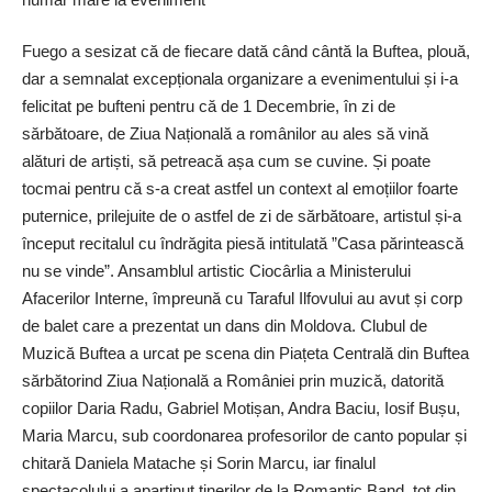
Fuego a sesizat că de fiecare dată când cântă la Buftea, plouă,
dar a semnalat excepționala organizare a evenimentului și i-a
felicitat pe bufteni pentru că de 1 Decembrie, în zi de
sărbătoare, de Ziua Națională a românilor au ales să vină
alături de artiști, să petreacă așa cum se cuvine. Și poate
tocmai pentru că s-a creat astfel un context al emoțiilor foarte
puternice, prilejuite de o astfel de zi de sărbătoare, artistul și-a
început recitalul cu îndrăgita piesă intitulată ”Casa părintească
nu se vinde”. Ansamblul artistic Ciocârlia a Ministerului
Afacerilor Interne, împreună cu Taraful Ilfovului au avut și corp
de balet care a prezentat un dans din Moldova. Clubul de
Muzică Buftea a urcat pe scena din Piațeta Centrală din Buftea
sărbătorind Ziua Națională a României prin muzică, datorită
copiilor Daria Radu, Gabriel Motișan, Andra Baciu, Iosif Bușu,
Maria Marcu, sub coordonarea profesorilor de canto popular și
chitară Daniela Matache și Sorin Marcu, iar finalul
spectacolului a aparținut tinerilor de la Romantic Band, tot din