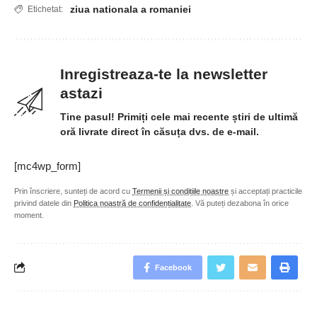
ziua nationala a romaniei
Etichetat:
Inregistreaza-te la newsletter
astazi
Tine pasul! Primiți cele mai recente știri de ultimă
oră livrate direct în căsuța dvs. de e-mail.
[mc4wp_form]
Prin înscriere, sunteți de acord cu
Termenii și condițiile noastre
și acceptați practicile
privind datele din
Politica noastră de confidențialitate
. Vă puteți dezabona în orice
moment.
Facebook