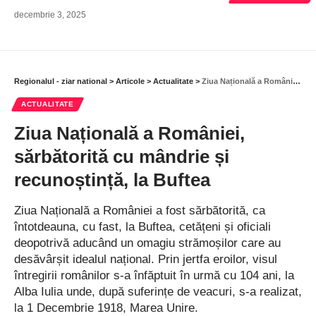
decembrie 3, 2025
Regionalul - ziar national
>
Articole
>
Actualitate
>
Ziua Națională a României, sărbătorită cu mândrie și recunoștință, la Buftea
ACTUALITATE
Ziua Națională a României,
sărbătorită cu mândrie și
recunoștință, la Buftea
Ziua Națională a României a fost sărbătorită, ca
întotdeauna, cu fast, la Buftea, cetățeni și oficiali
deopotrivă aducând un omagiu strămoșilor care au
desăvârșit idealul național. Prin jertfa eroilor, visul
întregirii românilor s-a înfăptuit în urmă cu 104 ani, la
Alba Iulia unde, după suferințe de veacuri, s-a realizat,
la 1 Decembrie 1918, Marea Unire.