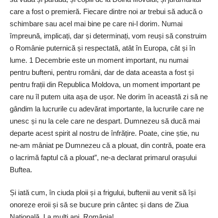
care a fost o premieră. Fiecare dintre noi ar trebui să aducă o
schimbare sau acel mai bine pe care ni-l dorim. Numai
împreună, implicați, dar și determinați, vom reuși să construim
o Românie puternică și respectată, atât în Europa, cât și în
lume. 1 Decembrie este un moment important, nu numai
pentru bufteni, pentru români, dar de data aceasta a fost și
pentru frații din Republica Moldova, un moment important pe
care nu îl putem uita așa de ușor. Ne dorim în această zi să ne
gândim la lucrurile cu adevărat importante, la lucrurile care ne
unesc și nu la cele care ne despart. Dumnezeu să ducă mai
departe acest spirit al nostru de înfrățire. Poate, cine știe, nu
ne-am mâniat pe Dumnezeu că a plouat, din contră, poate era
o lacrimă faptul că a plouat”, ne-a declarat primarul orașului
Buftea.
Și iată cum, în ciuda ploii și a frigului, buftenii au venit să își
onoreze eroii și să se bucure prin cântec și dans de Ziua
Națională. La mulți ani, România!