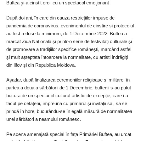
Buftea şi-a cinstit eroii cu un spectacol emoţionant
După doi ani, în care din cauza restricțiilor impuse de
pandemia de coronavirus, evenimentul de cinstire și protocolul
au fost reduse la minimum, de 1 Decembrie 2022, Buftea a
marcat Ziua Națională și ­printr-o serie de festivități culturale și
de promovare a tradițiilor specifice românești, marcând astfel
și mult așteptata întoarcere la normalitate, cu artiști îndrăgiți
din Ilfov și din Republica Moldova.
Așadar, după finalizarea ceremoniilor religioase și militare, în
partea a doua a sărbătorii de 1 Decembrie, buftenii s-au putut
bucura de un spectacol cultural-artistic de excepție, care i-a
făcut pe cetățeni, împreună cu primarul și invitații săi, să se
prindă în hore, bucurându-se în egală măsură de normalitatea
unei sărbători a neamului românesc.
Pe scena amenajată special în fața Primăriei Buftea, au urcat