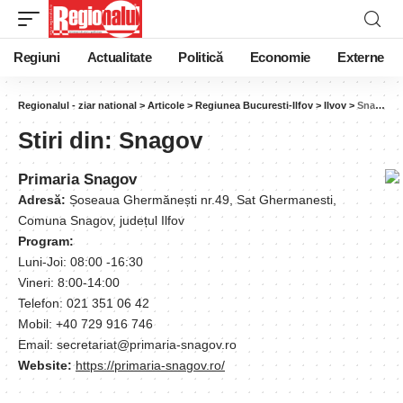
Regiuni
Actualitate
Politică
Economie
Externe
Regionalul - ziar national
>
Articole
>
Regiunea Bucuresti-Ilfov
>
Ilvov
>
Snagov
Stiri din:
Snagov
Primaria Snagov
Adresă:
Șoseaua Ghermănești nr.49, Sat Ghermanesti,
Comuna Snagov, județul Ilfov
Program:
Luni-Joi: 08:00 -16:30
Vineri: 8:00-14:00
Telefon: 021 351 06 42
Mobil: +40 729 916 746
Email: secretariat@primaria-snagov.ro
Website:
https://primaria-snagov.ro/