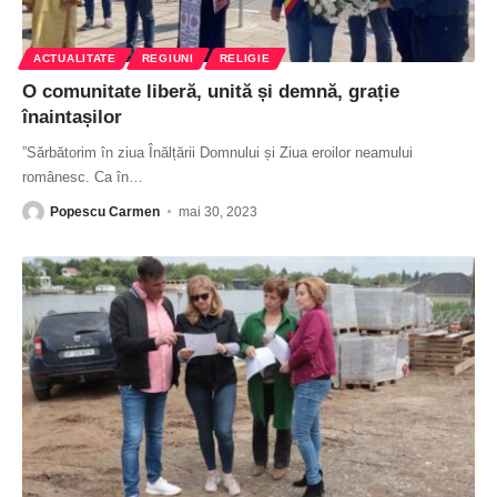
ACTUALITATE
REGIUNI
RELIGIE
O comunitate liberă, unită și demnă, grație
înaintașilor
”Sărbătorim în ziua Înălțării Domnului și Ziua eroilor neamului
românesc. Ca în
…
Popescu Carmen
mai 30, 2023