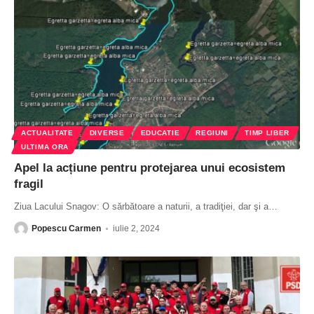
ACTUALITATE
DIVERSE
EDUCATIE
REGIUNI
TIMP LIBER
ULTIMA ORA
Apel la acțiune pentru protejarea unui ecosistem
fragil
Ziua Lacului Snagov: O sărbătoare a naturii, a tradiţiei, dar şi a
…
Popescu Carmen
iulie 2, 2024