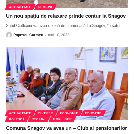
ACTUALITATE
REGIUNI
Un nou spaţiu de relaxare prinde contur la Snagov
Satul Ciofliceni va avea o zonă de promenadă La Snagov, în satul
…
Popescu Carmen
mai 10, 2023
ACTUALITATE
DIVERSE
ECONOMIE
EDUCATIE
POLITICĂ
REGIUNI
TIMP LIBER
Comuna Snagov va avea un – Club al pensionarilor