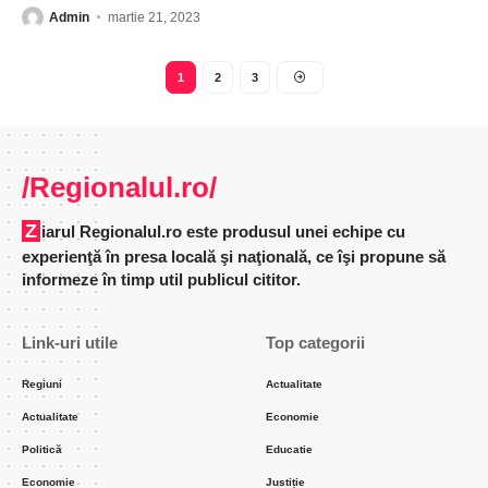
Admin
martie 21, 2023
1
2
3
/Regionalul.ro/
Ziarul Regionalul.ro este produsul unei echipe cu
experienţă în presa locală şi naţională, ce îşi propune să
informeze în timp util publicul cititor.
Link-uri utile
Top categorii
Regiuni
Actualitate
Actualitate
Economie
Politică
Educatie
Economie
Justiție