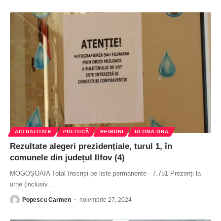
ACTUALITATE
POLITICĂ
REGIUNI
ULTIMA ORA
Rezultate alegeri prezidențiale, turul 1, în
comunele din județul Ilfov (4)
MOGOȘOAIA Total înscriși pe liste permanente - 7.751 Prezenți la
urne (inclusiv
…
Popescu Carmen
noiembrie 27, 2024