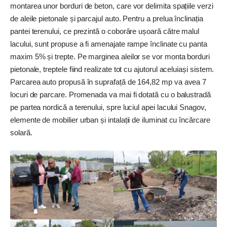
montarea unor borduri de beton, care vor delimita spațiile verzi
de aleile pietonale și parcajul auto. Pentru a prelua înclinația
pantei terenului, ce prezintă o coborâre ușoară către malul
lacului, sunt propuse a fi amenajate rampe înclinate cu panta
maxim 5% și trepte. Pe marginea aleilor se vor monta borduri
pietonale, treptele fiind realizate tot cu ajutorul aceluiași sistem.
Parcarea auto propusă în suprafață de 164,82 mp va avea 7
locuri de parcare. Promenada va mai fi dotată cu o balustradă
pe partea nordică a terenului, spre luciul apei lacului Snagov,
elemente de mobilier urban și intalații de iluminat cu încărcare
solară.