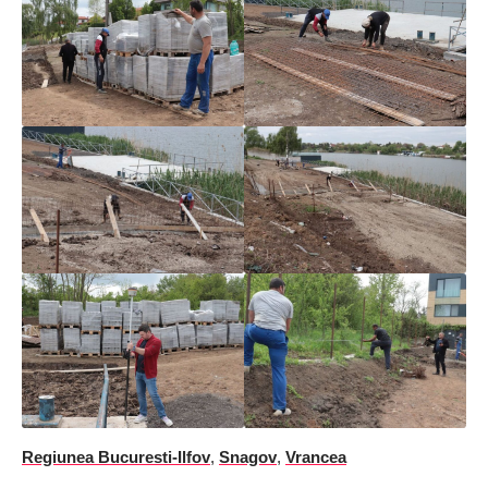
Regiunea Bucuresti-Ilfov
,
Snagov
,
Vrancea