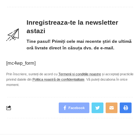
Inregistreaza-te la newsletter
astazi
Tine pasul! Primiți cele mai recente știri de ultimă
oră livrate direct în căsuța dvs. de e-mail.
[mc4wp_form]
Prin înscriere, sunteți de acord cu
Termenii și condițiile noastre
și acceptați practicile
privind datele din
Politica noastră de confidențialitate
. Vă puteți dezabona în orice
moment.
Facebook