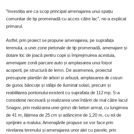
”Investiția are ca scop principal amenajarea unui spațiu
comunitar de tip promenadă cu acces către lac”, ne-a explicat
primarul.
Astfel, prin proiect se propune amenajarea, pe suprafața
terenului, a unei zone pietonale de tip promenadă, amenajare și
dotare loc de joacă pentru copii și împrejmuirea acestuia,
amenajare zonă parcare auto și amplasarea unui foișor
acoperit, pe structură de lemn. De asemenea, proiectul
presupune plantări de arbori și arbuști, amplasarea de coșuri
de gunoi, băncuțe și stâlpi de iluminat solari, precum și
reabilitarea pontonului existent cu suprafata de 112 mp. S-a
considerat necesară și realizarea unei întăriri de mal către lacul
Snagov, prin realizarea unei grinzi din beton armat, cu lungimea
de 41 m, lățimea de 25 cm și adâncime de 1,20 m, cu rol de
sprijinire a malului. Amenajările propuse se vor face prin
nivelarea terenului și amenajarea unor alei cu pavele, prin