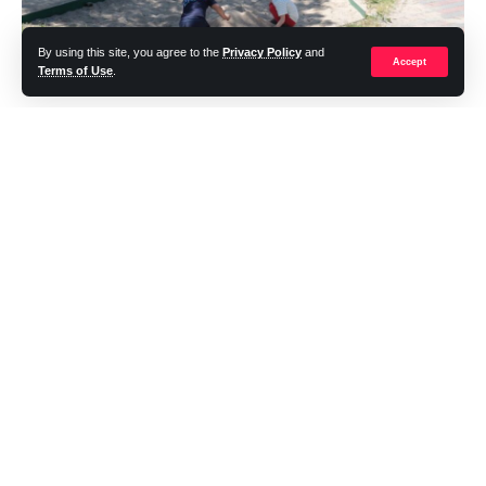
By using this site, you agree to the
Privacy Policy
and
Accept
Terms of Use
.
”Am terminat de asfaltat străzile Horia și Grădinari, iar pe
Strada Magnoliei se lucrează intens pentru a avea apă și
canalizare cât mai curând. S-au remediat unele probleme la
rețeaua de iluminat public. Aceste lucruri se fac cu trudă și cu
o echipă puternică în spate. Pentru noi, faptele vorbesc!
Împreună am făcut și vom face în continuare lucruri care să
conteze pentru noi toți!”, spune primarul Victor Niculae.
Proiectul de modernizare a celor două străzi s-a finalizat într-
un timp record, obiectivul fiind și ca disconfortul cetățenilor să
fie minim.
Străzile Horia și Grădinari au fost asfaltate cu ajutorul