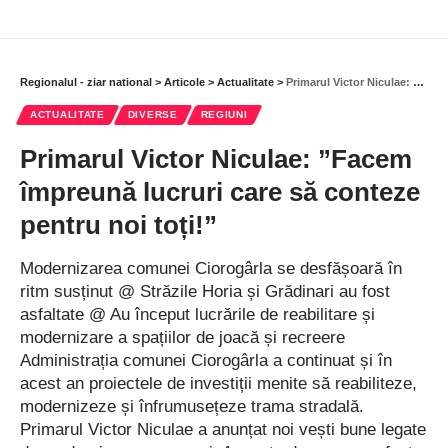
Regionalul - ziar national
>
Articole
>
Actualitate
>
Primarul Victor Niculae: ”Facem împreună lucruri care să conteze pentru noi toți!”
ACTUALITATE
DIVERSE
REGIUNI
Primarul Victor Niculae: ”Facem
împreună lucruri care să conteze
pentru noi toți!”
Modernizarea comunei Ciorogârla se desfășoară în
ritm susținut @ Străzile Horia și Grădinari au fost
asfaltate @ Au început lucrările de reabilitare și
modernizare a spațiilor de joacă și recreere
Administrația comunei Ciorogârla a continuat și în
acest an proiectele de investiții menite să reabiliteze,
modernizeze și înfrumusețeze trama stradală.
Primarul Victor Niculae a anunțat noi vești bune legate