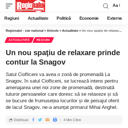
Aa
Regiuni
Actualitate
Politică
Economie
Externe
Regionalul - ziar national
>
Articole
>
Actualitate
>
Un nou spaţiu de relaxare prinde contur la Snagov
ACTUALITATE
REGIUNI
Un nou spaţiu de relaxare prinde
contur la Snagov
Satul Ciofliceni va avea o zonă de promenadă La
Snagov, în satul Ciofliceni, se lucrează intens pentru
amenajarea unei noi zone de promenadă, destinată
tuturor persoanelor care doresc să se relaxeze și să
se bucure de frumusețea locurilor și de peisajul oferit
de lacul Snagov, ne-a anunțat primarul Mihai Anghel.
Distribuie
4 Min Citire