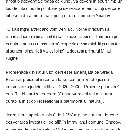
a fost o adevărată groapă de gunoi, va deveni în scurt timp un
loc de întâlnire, de plimbare și de relaxare pentru toți cei care
iubesc natura, ne-a mai spus primarul comunei Snagov.
”O să simțim altfel când vom veni aici. Noi ne străduim să
meargă lucrurile bine, hârtiile să fie puse la punct, îl urmărim pe
constructor pas cu pas, ca să respecte ce am stabilit prin proiect
și suntem singuri că va ieși bine”, a declarat primarul Mihai
Anghel.
Promenada din satul Ciofliceni este amenajată pe Strada
Bisericii, proiectul încadrându-se conform Strategiei de
dezvoltare a județului Ilfov – 2020 -2030, “Proiecte prioritare“,
cap. 7 – Natură și recreere (Conservarea și valorificarea
durabilă în scop recreațional a patrimoniului natural).
Terenul cu suprafața totală de 1.197 mp, pe care se dorește
dezvoltarea investiției, se află în intravilanul comunei Snagov,
în partea de nord a satului Cioflinceni, pe malul sudic al lacului