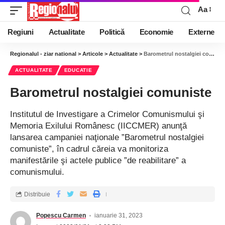
Aa
Regiuni
Actualitate
Politică
Economie
Externe
Regionalul - ziar national
>
Articole
>
Actualitate
>
Barometrul nostalgiei comuniste
ACTUALITATE
EDUCATIE
Barometrul nostalgiei comuniste
Institutul de Investigare a Crimelor Comunismului şi
Memoria Exilului Românesc (IICCMER) anunţă
lansarea campaniei naţionale ”Barometrul nostalgiei
comuniste”, în cadrul căreia va monitoriza
manifestările şi actele publice ”de reabilitare” a
comunismului.
Distribuie
Popescu Carmen
ianuarie 31, 2023