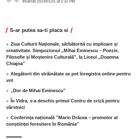
Incarcat 2023/01/31 at 2:32 PM
S-ar putea sa-ti placa si
Ziua Culturii Naționale, sărbătorită cu implicare și
creativitate. Simpozionul „Mihai Eminescu – Poezie,
Filosofie și Moștenire Culturală”, la Liceul „Doamna
Chiajna”
Alegătorii din străinătate se pot înregistra online pentru
vot
„Dor de Mihai Eminescu”
În Vidra, s-a deschis primul Centru de criză pentru
vârstnici
Conferința națională ”Marin Drăcea – promotor al
conștiinței forestiere în România”