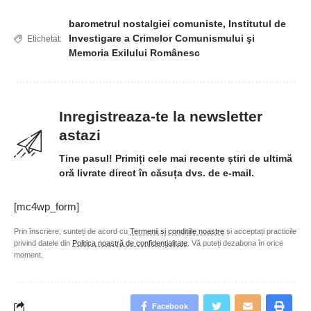
barometrul nostalgiei comuniste
,
Institutul de
Investigare a Crimelor Comunismului şi
Etichetat:
Memoria Exilului Românesc
Inregistreaza-te la newsletter
astazi
Tine pasul! Primiți cele mai recente știri de ultimă
oră livrate direct în căsuța dvs. de e-mail.
[mc4wp_form]
Prin înscriere, sunteți de acord cu
Termenii și condițiile noastre
și acceptați practicile
privind datele din
Politica noastră de confidențialitate
. Vă puteți dezabona în orice
moment.
Facebook