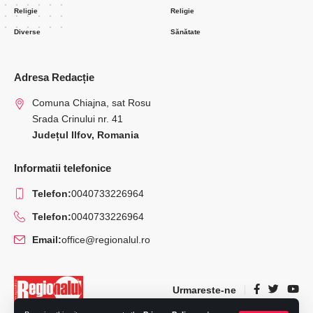
Religie
Religie
Diverse
Sănătate
Adresa Redacție
Comuna Chiajna, sat Rosu
Srada Crinului nr. 41
Județul Ilfov, Romania
Informatii telefonice
Telefon:
0040733226964
Telefon:
0040733226964
Email:
office@regionalul.ro
Urmareste-ne