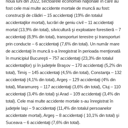
nouă luni din 2022, sectoarele economiei naţionale în care au
fost cele mai multe accidente mortale de muncă au fost:
construcţii de clădiri – 15 accidentaţi (19% din totalul
accidentaţilor mortal), lucrări de geniu civil – 11 accidentaţi
mortal (13,9% din total), silvicultură şi exploatare forestieră – 7
accidentaţi (8,9% din total), transporturi terestre şi transporturi
prin conducte – 6 accidentaţi (7,6% din total). Un număr mare
de accidentaţi în muncă s-a înregistrat în perioada menţionată
în municipiul Bucureşti – 757 accidentaţi (23,3% din totalul
accidentaţilor) şi în judeţele Braşov – 170 accidentaţi (5,2% din
total), Timiş – 145 accidentaţi (4,5% din total), Constanţa – 132
accidentaţi (4,1% din total), Argeş – 129 accidentaţi (4% din
total), Maramureş – 117 accidentaţi (3,6% din total), Cluj – 110
accidentaţi (3,4% din total) şi Arad – 109 accidentaţi (3,4% din
total). Cele mai multe accidente mortale s-au înregistrat în
judeţele Iaşi – 9 accidentaţi (11,4% din totalul persoanelor
accidentate mortal), Argeş – 8 accidentaţi ( 10,1% din total) şi
Suceava – 6 accidentaţi (7,6% din total).