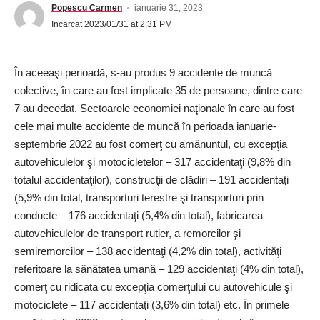
Popescu Carmen
ianuarie 31, 2023
Incarcat 2023/01/31 at 2:31 PM
În aceeaşi perioadă, s-au produs 9 accidente de muncă
colective, în care au fost implicate 35 de persoane, dintre care
7 au decedat. Sectoarele economiei naţionale în care au fost
cele mai multe accidente de muncă în perioada ianua­rie-
septembrie 2022 au fost comerţ cu amănuntul, cu excepţia
autovehiculelor şi motocicletelor – 317 accidentaţi (9,8% din
totalul accidentaţilor), construcţii de clădiri – 191 accidentaţi
(5,9% din total, transporturi terestre şi transporturi prin
conducte – 176 accidentaţi (5,4% din total), fabricarea
autovehiculelor de transport rutier, a remorcilor şi
semiremorcilor – 138 accidentaţi (4,2% din total), activităţi
referitoare la sănătatea umană – 129 accidentaţi (4% din total),
comerţ cu ridicata cu excepţia comerţului cu autovehicule şi
motociclete – 117 accidentaţi (3,6% din total) etc. În primele