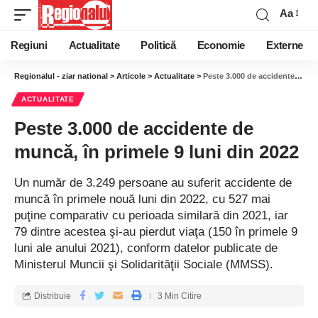
Aa
Regiuni
Actualitate
Politică
Economie
Externe
Regionalul - ziar national
>
Articole
>
Actualitate
>
Peste 3.000 de accidente de muncă, în primele 9 luni din 2022
ACTUALITATE
Peste 3.000 de accidente de
muncă, în primele 9 luni din 2022
Un număr de 3.249 persoane au suferit accidente de
muncă în primele nouă luni din 2022, cu 527 mai
puţine comparativ cu perioada similară din 2021, iar
79 dintre acestea şi-au pierdut viaţa (150 în primele 9
luni ale anului 2021), conform datelor publicate de
Ministerul Muncii şi Solidarităţii Sociale (MMSS).
Distribuie
3 Min Citire