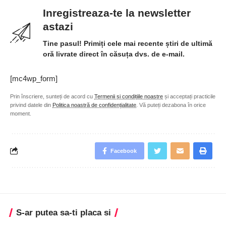
Inregistreaza-te la newsletter
astazi
Tine pasul! Primiți cele mai recente știri de ultimă
oră livrate direct în căsuța dvs. de e-mail.
[mc4wp_form]
Prin înscriere, sunteți de acord cu
Termenii și condițiile noastre
și acceptați practicile
privind datele din
Politica noastră de confidențialitate
. Vă puteți dezabona în orice
moment.
Facebook
S-ar putea sa-ti placa si