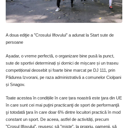
A doua ediţie a ”Crosului Ilfovului” a adunat la Start sute de
persoane
Așadar, o vreme perfectă, o organizare bine pusă la punct,
sute de sportivi determinați și dornici de mișcare și un traseu
competițional deosebit și foarte bine marcat pe DJ 111, prin
Pădurea Izvorani, pe raza administrativă a comunelor Ciolpani
și Snagov.
Toate acestea în con­dițiile în care țara noastră este ţara din UE
în care sunt cei mai puţini practicanţi de sport de performanţă
şi totodată ţara în care doar 6% dintre locuitori practică în mod
constant un sport. De aceea, astfel de activități, precum
”Crosul Ilfovului”, reușesc să ”miște”, la propriu, oamenii, să