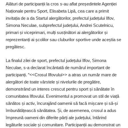
Alături de participanții la cros s-au aflat pre­ședintele Agenției
Națio­nale pentru Sport, Elisabeta Lipă, cea care a primit
invitația de a da Startul alergătorilor, prefectul județului Ilfov,
Simona Neculae, subprefectul județului, Andrei Scutelnicu,
primari și viceprimari, mulți susținători ai alergătorilor și
reprezentanți ai școlilor sau cluburilor sportive unde aceștia se
pregătesc.
La finalul zilei de sport, prefectul județului Ilfov, Simona
Neculae, s-a declarat încântată de numărul important de
participanți. ”<<Crosul Ilfovului>> a atras un număr mare de
alergători de toate vârstele și nivelurile de pregătire,
demonstrând un interes crescut pentru sport și sănătate în
comunitatea Ilfovului. Evenimentul a promovat un stil de viață
sănătos și activ, încurajând oamenii să facă mișcare și să-și
îmbunătățească sănătatea. Și, de asemenea, crosul a adus
împreună oameni din diferite părți ale județului, întărind
legăturile sociale și comunitare. Participanții au demonstrat un