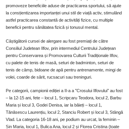
promoveze beneficiile aduse de practicarea sportului, să ajute
la consțientizarea importanței unui stil de viață activ, stimulând
astfel practicarea constantă de activități fizice, cu multiple
beneficii pentru sănătatea fizică și tonusul mental.
Câștigătorii cursei de alergare au fost premiați de către
Consiliul Judetean Ilfov, prin intermediul Centrului Județean
pentru Conservarea și Promovarea Culturii Tradi­țio­nale Ilfov,
cu palete de tenis de masă, seturi de badminton, seturi de
tenis de câmp, bidoane de apă pentru antrenamente, mingi de
volei, coarde de sărit, rucsacuri sau treninguri.
Pe categorii, campionii ediției a II-a a ”Crosului Ilfovului” au fost
– la 12-15 ani, fete – locul 1, Scripcaru Teodora, locul 2, Barbu
Maria și locul 3, Godei Denisa, iar la băieți – locul 1,
Tănăsescu Laurențiu, locul 2, Stanciu Robert și locul 3, Stângă
Vlad. La categoria 16-18 ani, pe podium au urcat, la feminin –
Sin Maria, locul 1, Bulica Ana, locul 2 și Florea Cristina (toate