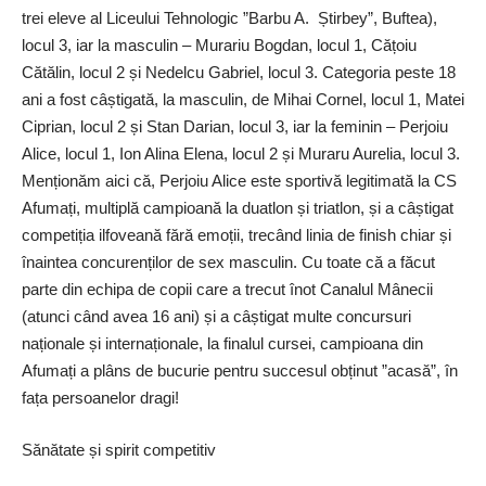
trei eleve al Liceului Tehnologic ”Barbu A. Știrbey”, Buftea),
locul 3, iar la masculin – Murariu Bogdan, locul 1, Cățoiu
Cătălin, locul 2 și Nedelcu Gabriel, locul 3. Categoria peste 18
ani a fost câștigată, la masculin, de Mihai Cornel, locul 1, Matei
Ciprian, locul 2 și Stan Darian, locul 3, iar la feminin – Perjoiu
Alice, locul 1, Ion Alina Elena, locul 2 și Muraru Aurelia, locul 3.
Menționăm aici că, Perjoiu Alice este sportivă legitimată la CS
Afumați, multiplă campioană la duatlon și triatlon, și a câștigat
competiția ilfoveană fără emoții, trecând linia de finish chiar și
înaintea concurenților de sex masculin. Cu toate că a făcut
parte din echipa de copii care a trecut înot Canalul Mânecii
(atunci când avea 16 ani) și a câștigat multe concursuri
naționale și internaționale, la finalul cursei, campioana din
Afumați a plâns de bucurie pentru succesul obținut ”acasă”, în
fața persoanelor dragi!
Sănătate și spirit competitiv