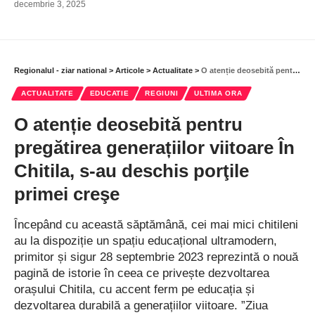
decembrie 3, 2025
Regionalul - ziar national
>
Articole
>
Actualitate
>
O atenție deosebită pentru pregătirea generațiilor viitoare În Chitila, s-au deschis porţile primei creşe
ACTUALITATE
EDUCATIE
REGIUNI
ULTIMA ORA
O atenție deosebită pentru
pregătirea generațiilor viitoare În
Chitila, s-au deschis porţile
primei creşe
Începând cu această săptămână, cei mai mici chitileni
au la dispoziție un spațiu educațional ultramodern,
primitor și sigur 28 septembrie 2023 reprezintă o nouă
pagină de istorie în ceea ce privește dezvoltarea
orașului Chitila, cu accent ferm pe educația și
dezvoltarea durabilă a generațiilor viitoare. ”Ziua