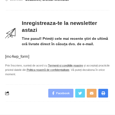
Inregistreaza-te la newsletter
astazi
Tine pasul! Primiți cele mai recente știri de ultimă
oră livrate direct în căsuța dvs. de e-mail.
[mc4wp_form]
Prin înscriere, sunteți de acord cu
Termenii și condițiile noastre
și acceptați practicile
privind datele din
Politica noastră de confidențialitate
. Vă puteți dezabona în orice
moment.
Facebook