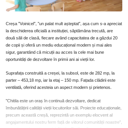
Creșa ”Voinicel”, ”un palat mult așteptat”, așa cum s-a apreciat
la deschiderea oficială a instituției, săptămâna trecută, are
două săli de clasă, fiecare având capacitatea de a găzdui 20
de copii și oferă un mediu educațional modern și mai ales
sigur, garantând că micuții au acces la cele mai bune
oportunități de dezvoltare în primii ani ai vieții lor.
Suprafața construită a creșei, la subsol, este de 282 mp, la
parter – 453,18 mp, iar la etaj – 150 mp. Fațada clădirii este
ventilată, oferind acesteia un aspect modern și prietenos.
”Chitila este un oraș în continuă dezvoltare, dedicat
îmbunătățirii calității vieții locuitorilor săi. Proiecte educaționale,
precum această creșă, reprezintă un exemplu elocvent al
angajamentului nostru ferm față de viitorul comunității noastre”,