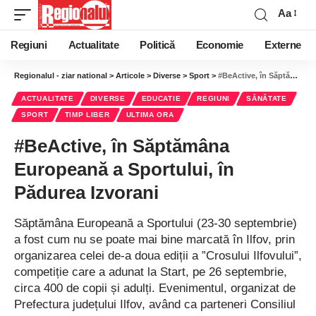
Aa
Regiuni
Actualitate
Politică
Economie
Externe
Regionalul - ziar national
>
Articole
>
Diverse
>
Sport
>
#BeActive, în Săptămâna Europeană a Sportului, în Pădurea Izvorani
ACTUALITATE
DIVERSE
EDUCATIE
REGIUNI
SĂNĂTATE
SPORT
TIMP LIBER
ULTIMA ORA
#BeActive, în Săptămâna
Europeană a Sportului, în
Pădurea Izvorani
Săptămâna Europeană a Sportului (23-30 septembrie)
a fost cum nu se poate mai bine marcată în Ilfov, prin
organizarea celei de-a doua ediții a ”Crosului Ilfovului”,
competiție care a adunat la Start, pe 26 septembrie,
circa 400 de copii și adulți. Evenimentul, organizat de
Prefectura județului Ilfov, având ca parteneri Consiliul