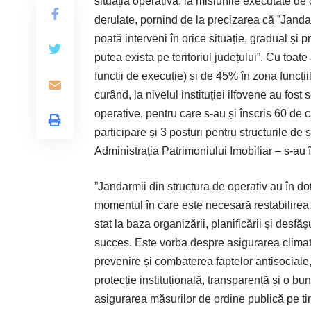
situația operativă, la misiunile executate de c
derulate, pornind de la precizarea că ”Jandarm
poată interveni în orice situație, gradual și p
putea exista pe teritoriul județului”. Cu toa
funcții de execuție) și de 45% în zona funcț
curând, la nivelul instituției ilfovene au fost
operative, pentru care s-au și înscris 60 de c
participare și 3 posturi pentru structurile d
Administrația Patrimoniului Imobiliar – s-au 
”Jandarmii din structura de operativ au în dot
momentul în care este necesară restabilirea or
stat la baza organizării, planificării și desfăș
succes. Este vorba despre asigurarea climatulu
prevenire și combaterea faptelor antisociale,
protecție instituțională, transparență și o b
asigurarea măsurilor de ordine publică pe timp