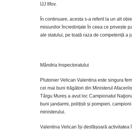
IJJ Ilfov.
În continuare, acesta s-a referit la un alt obi
misiunilor încredințate în ceea ce privește paz
ale statului, pe toată raza de competență a ju
Mândria Inspectoratului
Plutonier Velican Valentina este singura fem
cei mai buni trăgători din Ministerul Afaceril
Târgu Mureș a avut loc Campionatul Naţional 
buni jandarmi, polițiști și pompieri, campioni 
ministerului.
Valentina Velican își desfășoară activitatea 