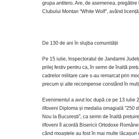
grupa antitero. Are, de asemenea, pregătire l
Clubului Montan “White Wolf”, având licență d
De 130 de ani în slujba comunității
Pe 15 iulie, Inspectoratul de Jandarmi Județ
prilej festiv pentru ca, în semn de înaltă pr
cadrelor militare care s-au remarcat prin modu
precum și alte recompense constând în mulțumir
Evenimentul a avut loc după ce pe 13 iulie 
ilfoveni Diploma și medalia omagială ”250 d
Nou la București”, ca semn de înaltă prețuir
ilfoveni îl acordă Bisericii Ortodoxe Române, 
când moaștele au fost în mai multe lăcașuri d