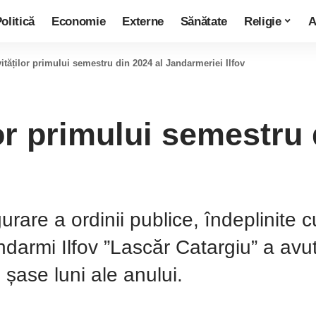
olitică
Economie
Externe
Sănătate
Religie
A
vităților primului semestru din 2024 al Jandarmeriei Ilfov
lor primului semestru 
rare a ordinii publice, îndeplinite 
darmi Ilfov ”Lascăr Catargiu” a avut
le șase luni ale anului.