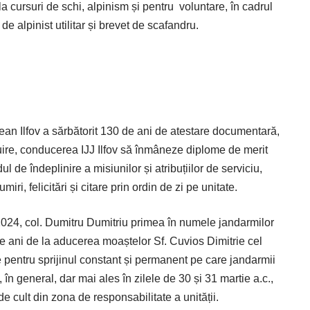
a cursuri de schi, alpinism și pentru voluntare, în cadrul
e alpinist utilitar și brevet de scafandru.
ean Ilfov a sărbătorit 130 de ani de atestare documentară,
ețuire, conducerea IJJ Ilfov să înmâneze diplome de merit
l de îndeplinire a misiunilor și atribuțiilor de serviciu,
i, felicitări și citare prin ordin de zi pe unitate.
2024, col. Dumitru Dumitriu primea în numele jandarmilor
e ani de la aducerea moaștelor Sf. Cuvios Dimitrie cel
e pentru sprijinul constant și permanent pe care jandarmii
în general, dar mai ales în zilele de 30 și 31 martie a.c.,
e cult din zona de responsabilitate a unității.