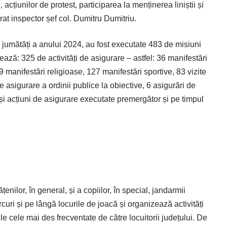
 acțiunilor de protest, participarea la menținerea liniștii și
arat inspector șef col. Dumitru Dumitriu.
mei jumătăți a anului 2024, au fost executate 483 de misiuni
ză: 325 de activități de asigurare – astfel: 36 manifestări
19 manifestări religioase, 127 manifestări sportive, 83 vizite
de asigurare a ordinii publice la obiective, 6 asigurări de
i acțiuni de asigurare executate premergător și pe timpul
enilor, în general, și a copiilor, în special, jandarmii
curi și pe lângă locurile de joacă și organizează activități
le cele mai des frecventate de către locuitorii județului. De