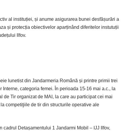
ectiv al instituției, și anume asigurarea bunei desfășurări a
a și protecția obiectivelor aparținând diferitelor instutuții
dețului Ilfov.
eie lunetist din Jandarmeria Română și printre primii trei
or Interne, categoria femei. În perioada 15-16 mai a.c., la
de Tir organizat de MAI, la care au participat cei mai
la competiţiile de tir din structurile operative ale
în cadrul Detașamentului 1 Jandarmi Mobil – IJJ Ilfov,