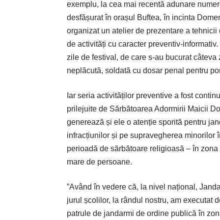
exemplu, la cea mai recentă adunare numer
desfășurat în orașul Buftea, în incinta Domen
organizat un atelier de prezentare a tehnicii 
de activități cu caracter preventiv-informativ. 
zile de festival, de care s-au bucurat câteva 
neplăcută, soldată cu dosar penal pentru por
Iar seria activităților preventive a fost con
prilejuite de Sărbătoarea Adormirii Maicii 
generează și ele o atenție sporită pentru ja
infracțiunilor și pe supravegherea minorilor
perioadă de sărbătoare religioasă – în zona
mare de persoane.
”Având în vedere că, la nivel național, Jan
jurul școlilor, la rândul nostru, am executat 
patrule de jandarmi de ordine publică în zona