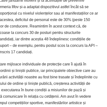
ătre jandamii ilfoveni și la activitățile de prevenire
eria Ilfov și-a adaptat dispozitivul astfel încât să se
roporțional cu nivelul violențelor sau al manifestațiilor ce ar
te acestea, deficitul de personal este de 30% (peste 150
iilor de conducere. Reamintim în acest context că, de
 scoase la concurs 30 de posturi pentru structurile
andidați, iar dintre aceștia 48 îndeplinesc condițiile de
e suport – de exemplu, pentru postul scos la concurs la API –
înscris 17 candidați.
are mijloace individuale de protecție care îi ajută în
dinii și liniștii publice, iar principalele obiective care au
urării activității noastre au fost bine trasate și îndeplinite cu
i de ordine și liniște publică, creșterea activității de
 executarea în bune condiții a misiunilor de pază și
ună comunicare în relația cu cetățenii. Am avut în vedere
ul competițiilor sportive, manifestărilor artistice și