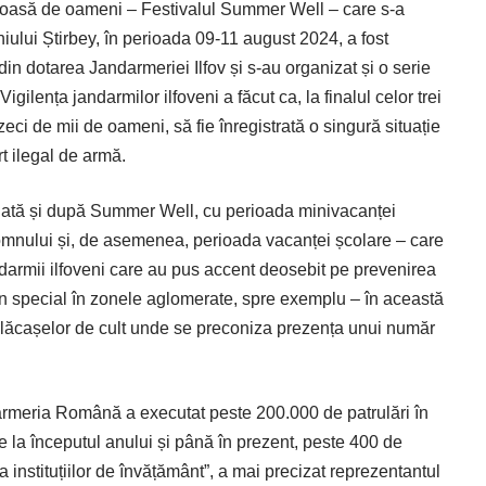
oasă de oameni – Festivalul Summer Well – care s-a
iului Știrbey, în perioada 09-11 august 2024, a fost
din dotarea Jandarmeriei Ilfov și s-au organizat și o serie
Vigilența jandarmilor ilfoveni a făcut ca, la finalul celor trei
zeci de mii de oameni, să fie înregistrată o singură situație
t ilegal de armă.
tinuată și după Summer Well, cu perioada minivacanței
Domnului și, de asemenea, perioada vacanței școlare – care
ndarmii ilfoveni care au pus accent deosebit pe prevenirea
 în special în zonele aglomerate, spre exemplu – în această
 lăcașelor de cult unde se preconiza prezența unui număr
darmeria Română a executat peste 200.000 de patrulări în
de la începutul anului și până în prezent, peste 400 de
 instituțiilor de învățământ”, a mai precizat reprezentantul