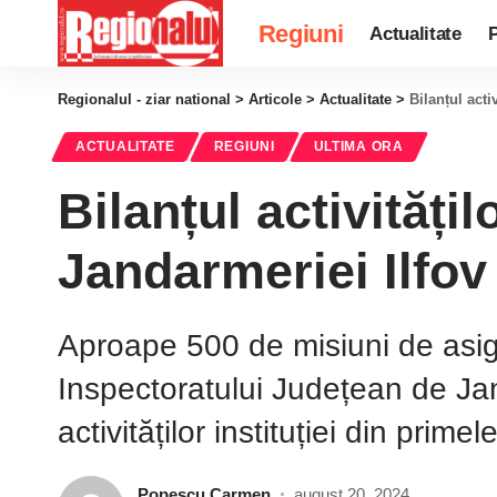
Regiuni
Actualitate
P
Regionalul - ziar national
>
Articole
>
Actualitate
>
Bilanțul acti
ACTUALITATE
REGIUNI
ULTIMA ORA
Bilanțul activități
Jandarmeriei Ilfov
Aproape 500 de misiuni de asigu
Inspectoratului Județean de Jan
activităților instituției din prime
Popescu Carmen
august 20, 2024