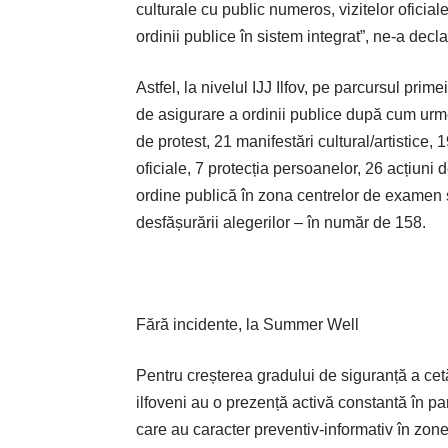
culturale cu public numeros, vizitelor oficiale,
ordinii publice în sistem integrat”, ne-a decl
Astfel, la nivelul IJJ Ilfov, pe parcursul pri
de asigurare a ordinii publice după cum urmea
de protest, 21 manifestări cultural/artistice, 
oficiale, 7 protecția persoanelor, 26 acțiuni 
ordine publică în zona centrelor de examen ș
desfășurării alegerilor – în număr de 158.
Fără incidente, la Summer Well
Pentru creșterea gradului de siguranță a cetăț
ilfoveni au o prezență activă constantă în par
care au caracter preventiv-informativ în zone