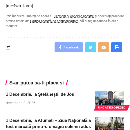
[mc4wp_form]
Prin înscriere, sunteți de acord cu
Termenii și condițiile noastre
și acceptați practicile
privind datele din
Politica noastră de confidențialitate
. Vă puteți dezabona în orice
moment.
Facebook
S-ar putea sa-ti placa si
1 Decembrie, la Ștefăneștii de Jos
decembrie 3, 2025
UNCATEGORIZED
1 Decembrie, la Afumați – Ziua Națională a
fost marcată printr-u omagiu solemn adus