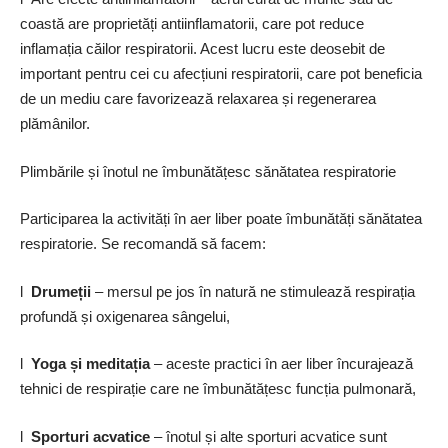
coastă are proprietăți antiinflamatorii, care pot reduce
inflamația căilor respiratorii. Acest lucru este deosebit de
important pentru cei cu afecțiuni respiratorii, care pot beneficia
de un mediu care favorizează relaxarea și regenerarea
plămânilor.
Plimbările și înotul ne îmbunătățesc sănătatea respiratorie
Participarea la activități în aer liber poate îmbunătăți sănătatea
respiratorie. Se recomandă să facem:
l
Drumeții
– mersul pe jos în natură ne stimulează respirația
profundă și oxigenarea sângelui,
l
Yoga și meditația
– aceste practici în aer liber încurajează
tehnici de respirație care ne îmbunătățesc funcția pulmonară,
l
Sporturi acvatice
– înotul și alte sporturi acvatice sunt