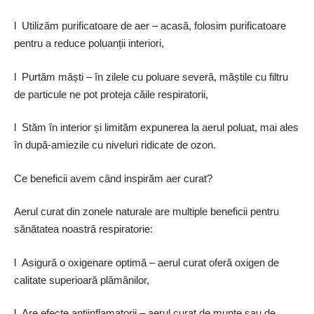
l Utilizăm purificatoare de aer – acasă, folosim purificatoare
pentru a reduce poluanții interiori,
l Purtăm măști – în zilele cu poluare severă, măștile cu filtru
de particule ne pot proteja căile respiratorii,
l Stăm în interior și limităm expunerea la aerul poluat, mai ales
în după-amiezile cu niveluri ridicate de ozon.
Ce beneficii avem când inspirăm aer curat?
Aerul curat din zonele naturale are multiple beneficii pentru
sănătatea noastră respiratorie:
l Asigură o oxigenare optimă – aerul curat oferă oxigen de
calitate superioară plămânilor,
l Are efecte antiinflamatorii – aerul curat de munte sau de