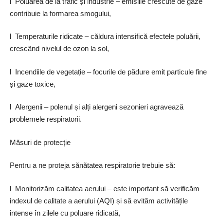
l Poluarea de la trafic și industrie – emisiile crescute de gaze
contribuie la formarea smogului,
l Temperaturile ridicate – căldura intensifică efectele poluării,
crescând nivelul de ozon la sol,
l Incendiile de vegetație – focurile de pădure emit particule fine
și gaze toxice,
l Alergenii – polenul și alți alergeni sezonieri agravează
problemele respiratorii.
Măsuri de protecție
Pentru a ne proteja sănătatea respiratorie trebuie să:
l Monitorizăm calitatea aerului – este important să verificăm
indexul de calitate a aerului (AQI) și să evităm activitățile
intense în zilele cu poluare ridicată,