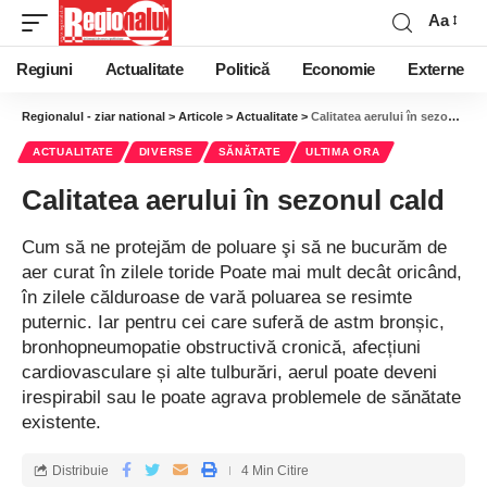
Aa
Regiuni
Actualitate
Politică
Economie
Externe
Regionalul - ziar national
>
Articole
>
Actualitate
>
Calitatea aerului în sezonul cald
ACTUALITATE
DIVERSE
SĂNĂTATE
ULTIMA ORA
Calitatea aerului în sezonul cald
Cum să ne protejăm de poluare şi să ne bucurăm de
aer curat în zilele toride Poate mai mult decât oricând,
în zilele călduroase de vară poluarea se resimte
puternic. Iar pentru cei care suferă de astm bronșic,
bronhopneumopatie obstructivă cronică, afecțiuni
cardiovasculare și alte tulburări, aerul poate deveni
irespirabil sau le poate agrava problemele de sănătate
existente.
Distribuie
4 Min Citire