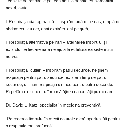
Tehnicile de respirație pot contribui la sănătatea plămânilor
noștri, astfel:
l Respirația diafragmatică – inspirăm adânc pe nas, umplând
abdomenul cu aer, apoi expirăm lent pe gură,
l Respirația alternativă pe nări – alternarea inspirului și
expirului pe fiecare nară ne ajută la echilibrarea sistemului
nervos,
l Respirația ”cutiei” – inspirăm patru secunde, ne ținem
respirația pentru patru secunde, expirăm timp de patru
secunde, și ținem respirația din nou pentru patru secunde.
Repetăm ciclul pentru îmbunătățirea capacității pulmonare.
Dr. David L. Katz, specialist în medicina preventivă:
”Petrecerea timpului în medii naturale oferă oportunități pentru
o respirație mai profundă”