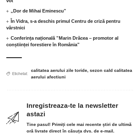
vot
„Dor de Mihai Eminescu”
În Vidra, s-a deschis primul Centru de criză pentru
vârstnici
Conferința națională ”Marin Drăcea – promotor al
conștiinței forestiere în România”
calitatea aerului zile toride
,
sezon cald calitatea
Etichetat:
aerului afectiuni
Inregistreaza-te la newsletter
astazi
Tine pasul! Primiți cele mai recente știri de ultimă
oră livrate direct în căsuța dvs. de e-mail.