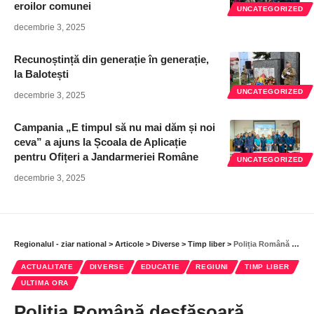
eroilor comunei
UNCATEGORIZED
decembrie 3, 2025
Recunoștință din generație în generație,
la Balotești
UNCATEGORIZED
decembrie 3, 2025
Campania „E timpul să nu mai dăm și noi
ceva” a ajuns la Școala de Aplicație
pentru Ofițeri a Jandarmeriei Române
UNCATEGORIZED
decembrie 3, 2025
Regionalul - ziar national
>
Articole
>
Diverse
>
Timp liber
>
Poliția Română desfășoară campania ”Împreună pentru o vacanță în siguranță”
ACTUALITATE
DIVERSE
EDUCATIE
REGIUNI
TIMP LIBER
ULTIMA ORA
Poliția Română desfășoară