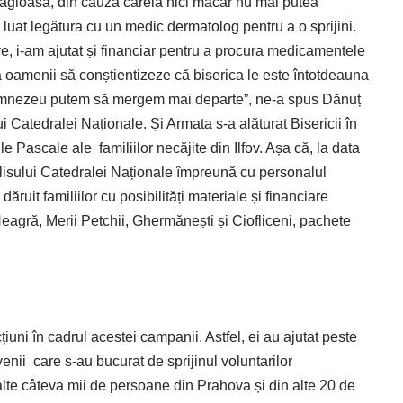
tagioasă, din cauza căreia nici măcar nu mai putea
 luat legătura cu un medic dermatolog pentru a o sprijini.
ve, i-am ajutat și financiar pentru a procura medicamentele
 oamenii să conștientizeze că biserica le este întotdeauna
i Dumnezeu putem să mergem mai departe”, ne-a spus Dănuț
i Catedralei Naționale. Și Armata s-a alăturat Bisericii în
ile Pascale ale
familiilor necăjite din Ilfov. Așa că, la data
aclisului Catedralei Naționale împreună cu personalul
t familiilor cu posibilități materiale și financiare
Neagră, Merii Petchii, Ghermănești și Ciofliceni, pachete
țiuni în cadrul acestei campanii. Astfel, ei au ajutat peste
venii
care s-au bucurat de sprijinul voluntarilor
alte câteva mii de persoane din Prahova și din alte 20 de