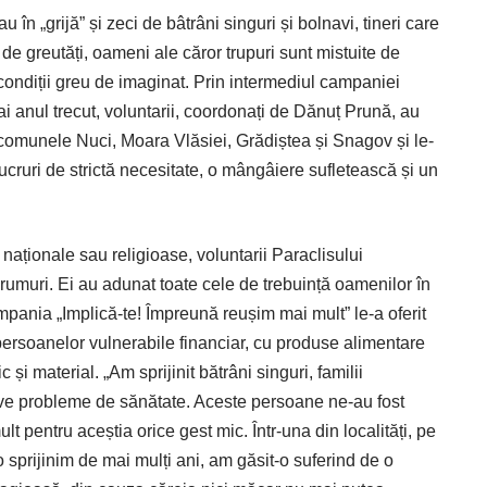
 în „grijă” și zeci de bâtrâni singuri și bolnavi, tineri care
ul de greutăți, oameni ale căror trupuri sunt mistuite de
n condiții greu de imaginat. Prin intermediul campaniei
i anul trecut, voluntarii, coordonați de Dănuț Prună, au
n comunele Nuci, Moara Vlăsiei, Grădiștea și Snagov și le-
ucruri de strictă necesitate, o mângâiere sufletească și un
 naționale sau religioase, voluntarii Paraclisului
umuri. Ei au adunat toate cele de trebuință oamenilor în
mpania „Implică-te! Împreună reușim mai mult” le-a oferit
persoanelor vulnerabile financiar, cu produse alimentare
și material. „Am sprijinit bătrâni singuri, familii
e probleme de sănătate. Aceste persoane ­ne-au fost
lt pentru aceștia orice gest mic. Într-una din localități, pe
 o sprijinim de mai mulți ani, am găsit-o suferind de o