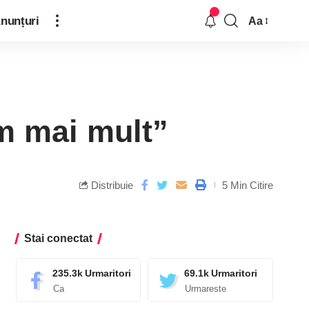
nunțuri
Aa
m mai mult”
Distribuie
5 Min Citire
Stai conectat
235.3k
Urmaritori
69.1k
Urmaritori
Ca
Urmareste