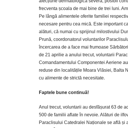
afecțiune dermatologică severă, posibil con
frecventa școala de mai bine de trei luni. Am
Pe lângă alimentele oferite familiei respecti
necesare pentru cea mică. Este important ca
alături, că numai cu sprijinul milostivulu
Prună, coordonatorul voluntarilor Paraclisulu
încercarea de a face mai frumoase Sărbător
de 21 aprilie a anului trecut, voluntarii Par
Comandamentului Componentei Aeriene au dărui
reduse din localitățile Moara Vlăsiei, Balta 
cu alimente de strictă necesitate.
Faptele bune continuă!
Anul trecut, voluntarii au desfășurat 63 de ac
500 de familii aflate în nevoie. Alături de ilfo
Paraclisului Catedralei Naționale se află și 