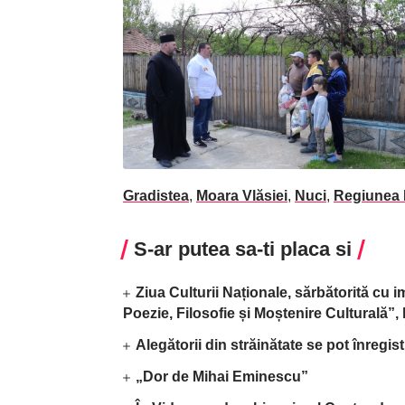
Gradistea
,
Moara Vlăsiei
,
Nuci
,
Regiunea B
S-ar putea sa-ti placa si
Ziua Culturii Naționale, sărbătorită cu 
Poezie, Filosofie și Moștenire Culturală”
Alegătorii din străinătate se pot înregis
„Dor de Mihai Eminescu”