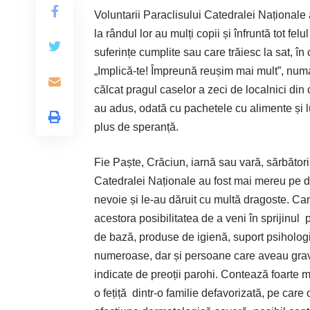
Voluntarii Paraclisului Catedralei Naționale au
la rândul lor au mulți copii și înfruntă tot fel
suferințe cumplite sau care trăiesc la sat, î
„Implică-te! Împreună reușim mai mult”, numa
călcat pragul caselor a zeci de localnici di
au adus, odată cu pachetele cu alimente și l
plus de speranță.
Fie Paște, Crăciun, iarnă sau vară, sărbători
Catedralei Naționale au fost mai mereu pe dr
nevoie și le-au dăruit cu multă dragoste. Ca
acestora posibilitatea de a veni în sprijinul
de bază, produse de igienă, suport psihologic 
numeroase, dar și persoane care aveau grav
indicate de preoții parohi. Contează foarte mu
o fețiță dintr-o familie defavorizată, pe care