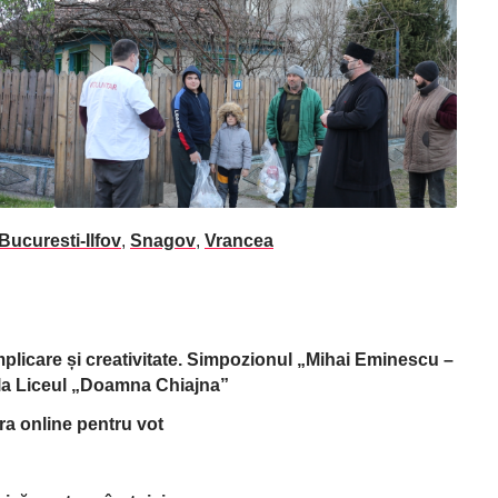
ucuresti-Ilfov
,
Snagov
,
Vrancea
implicare și creativitate. Simpozionul „Mihai Eminescu –
, la Liceul „Doamna Chiajna”
tra online pentru vot