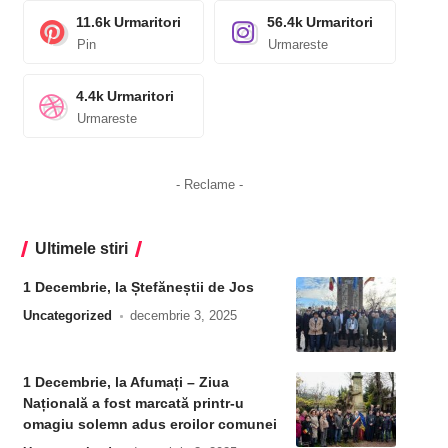
11.6k
Urmaritori
56.4k
Urmaritori
Pin
Urmareste
4.4k
Urmaritori
Urmareste
- Reclame -
Ultimele stiri
1 Decembrie, la Ștefăneștii de Jos
Uncategorized
decembrie 3, 2025
1 Decembrie, la Afumați – Ziua
Națională a fost marcată printr-u
omagiu solemn adus eroilor comunei