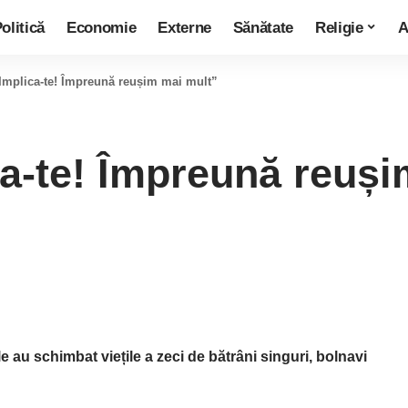
olitică
Economie
Externe
Sănătate
Religie
A
Implica-te! Împreună reușim mai mult”
a-te! Împreună reuși
e au schimbat viețile a zeci de bătrâni singuri, bolnavi