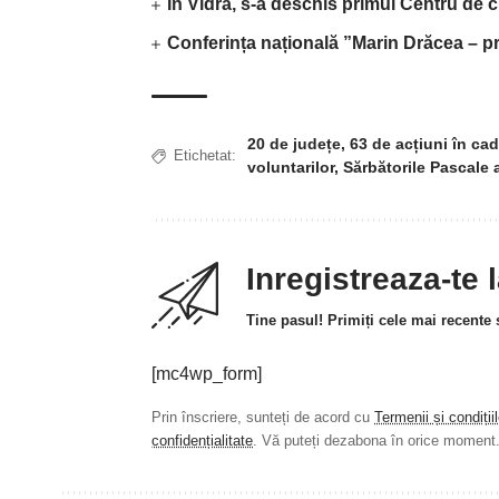
În Vidra, s-a deschis primul Centru de c
Conferința națională ”Marin Drăcea – pr
20 de județe
,
63 de acțiuni în ca
Etichetat:
voluntarilor
,
Sărbătorile Pascale a
Inregistreaza-te 
Tine pasul! Primiți cele mai recente ș
[mc4wp_form]
Prin înscriere, sunteți de acord cu
Termenii și condiții
confidențialitate
. Vă puteți dezabona în orice moment