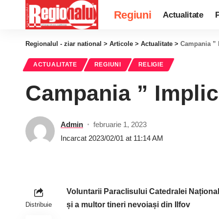
Regiuni
Actualitate
P
Regionalul - ziar national
>
Articole
>
Actualitate
>
Campania ” 
ACTUALITATE
REGIUNI
RELIGIE
Campania ” Implic
Admin
februarie 1, 2023
Incarcat 2023/02/01 at 11:14 AM
Voluntarii Paraclisului Catedralei Național
și a multor tineri nevoiași din Ilfov
Distribuie