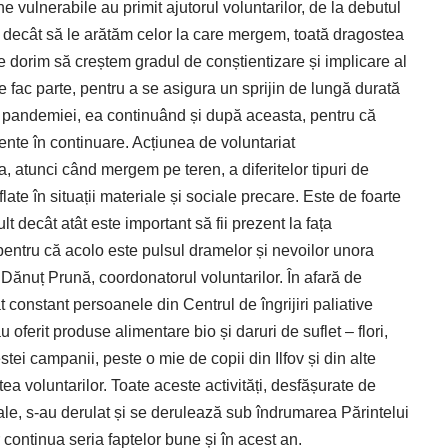
e vulnerabile au primit ajutorul voluntarilor, de la debutul
 decât să le arătăm celor la care mergem, toată dragostea
 dorim să creștem gradul de conștientizare și implicare al
 fac parte, pentru a se asigura un sprijin de lungă durată
 pandemiei, ea continuând și după aceasta, pentru că
ente în continuare. Acțiunea de voluntariat
a, atunci când mergem pe teren, a diferitelor tipuri de
te în situații materiale și sociale precare. Este de foarte
lt decât atât este important să fii prezent la fața
, pentru că acolo este pulsul dramelor și nevoilor unora
 Dănuț Prună, coordonatorul voluntarilor. În afară de
tat constant persoanele din Centrul de îngrijiri paliative
 oferit produse alimentare bio și daruri de suflet – flori,
estei campanii, peste o mie de copii din Ilfov și din alte
tea voluntarilor. Toate aceste activități, desfășurate de
ale, ­s-au derulat și se derulează sub îndrumarea Părintelui
 continua seria faptelor bune și în acest an.