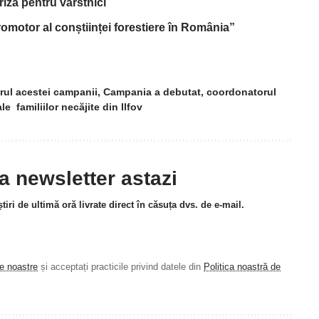
riză pentru vârstnici
omotor al conștiinței forestiere în România”
drul acestei campanii
,
Campania a debutat
,
coordonatorul
le familiilor necăjite din Ilfov
la newsletter astazi
tiri de ultimă oră livrate direct în căsuța dvs. de e-mail.
le noastre
și acceptați practicile privind datele din
Politica noastră de
.