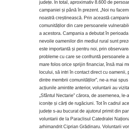
județe. În total, aproximativ 8.600 de persoan
campaniei și până în prezent. „Noi nu facem
noastră creștinească. Prin această campanie
comunităților din care persoanele vulnerabile
a acestora. Campania a debutat în perioada
nevoile oamenilor din mediul rural sunt prez
este importantă și pentru noi, prin observare
probleme cu care se confruntă persoanele afla
mare folos orice sprijin financiar, însă mai mu
locului, să intri în contact direct cu oamenii
dintre membrii comunităților”, ne-a mai spus
acțiunile amintite anterior, voluntarii au vizi
„Sfântul Nectarie” cărora, de asemenea, ­le-au
iconițe și cărți de rugăciuni. Tot în cadrul ac
județe s-au bucurat de ajutorul primit din par
voluntarii de la Paraclisul Catedralei Națion
arhimandrit Ciprian Grădinaru. Voluntarii vor