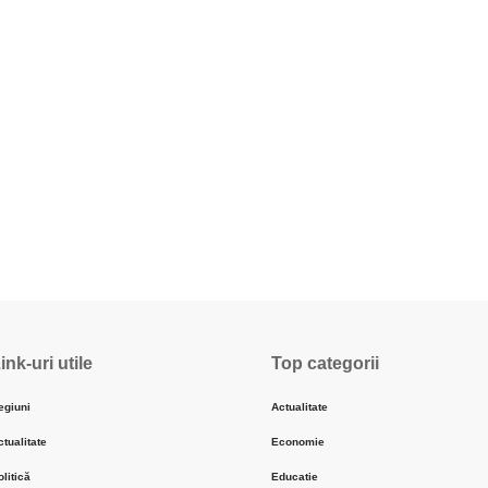
ink-uri utile
Top categorii
egiuni
Actualitate
ctualitate
Economie
olitică
Educatie