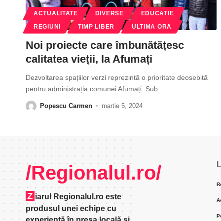
ACTUALITATE
DIVERSE
EDUCATIE
REGIUNI
TIMP LIBER
ULTIMA ORA
Noi proiecte care îmbunătățesc
calitatea vieții, la Afumați
Dezvoltarea spațiilor verzi reprezintă o prioritate deosebită
pentru administrația comunei Afumați. Sub
…
Popescu Carmen
martie 5, 2024
L
/Regionalul.ro/
R
Z
iarul Regionalul.ro este
A
produsul unei echipe cu
P
experienţă în presa locală şi