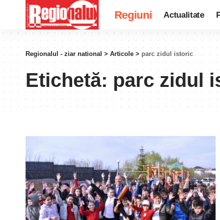
Regiuni
Actualitate
P
Regionalul - ziar national
>
Articole
>
parc zidul istoric
Etichetă:
parc zidul i