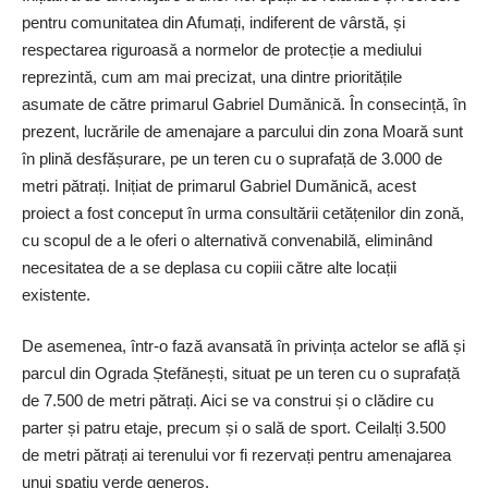
pentru comunitatea din Afumați, indiferent de vârstă, și
respectarea riguroasă a normelor de protecție a mediului
reprezintă, cum am mai precizat, una dintre prioritățile
asumate de către primarul Gabriel Dumănică. În consecință, în
prezent, lucrările de amenajare a parcului din zona Moară sunt
în plină desfășurare, pe un teren cu o suprafață de 3.000 de
metri pătrați. Inițiat de primarul Gabriel Dumănică, acest
proiect a fost conceput în urma consultării cetățenilor din zonă,
cu scopul de a le oferi o alternativă convenabilă, eliminând
necesitatea de a se deplasa cu copiii către alte locații
existente.
De asemenea, într-o fază avansată în privința actelor se află și
parcul din Ograda Ștefănești, situat pe un teren cu o suprafață
de 7.500 de metri pătrați. Aici se va construi și o clădire cu
parter și patru etaje, precum și o sală de sport. Ceilalți 3.500
de metri pătrați ai terenului vor fi rezervați pentru amenajarea
unui spațiu verde generos.