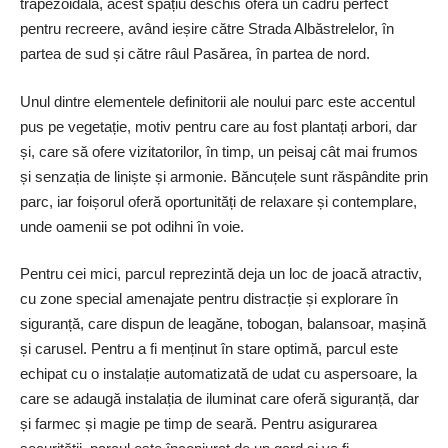
trapezoidală, acest spațiu deschis oferă un cadru perfect
pentru recreere, având ieșire către Strada Albăstrelelor, în
partea de sud și către râul Pasărea, în partea de nord.
Unul dintre elementele definitorii ale noului parc este accentul
pus pe vegetație, motiv pentru care au fost plantați arbori, dar
și, care să ofere vizitatorilor, în timp, un peisaj cât mai frumos
și senzația de liniște și armonie. Băncuțele sunt răspândite prin
parc, iar foișorul oferă oportunități de relaxare și contemplare,
unde oamenii se pot odihni în voie.
Pentru cei mici, parcul reprezintă deja un loc de joacă atractiv,
cu zone special amenajate pentru distracție și explorare în
siguranță, care dispun de leagăne, tobogan, balansoar, mașină
și carusel. Pentru a fi menținut în stare optimă, parcul este
echipat cu o instalație automatizată de udat cu aspersoare, la
care se adaugă instalația de iluminat care oferă siguranță, dar
și farmec și magie pe timp de seară. Pentru asigurarea