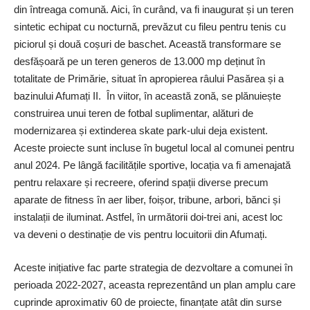
din întreaga comună. Aici, în curând, va fi inaugurat și un teren
sintetic echipat cu nocturnă, prevăzut cu fileu pentru tenis cu
piciorul și două coșuri de baschet. Această transformare se
desfășoară pe un teren generos de 13.000 mp deținut în
totalitate de Primărie, situat în apropierea râului Pasărea și a
bazinului Afumați II. În viitor, în această zonă, se plănuiește
construirea unui teren de fotbal suplimentar, alături de
modernizarea și extinderea skate park-ului deja existent.
Aceste proiecte sunt incluse în bugetul local al comunei pentru
anul 2024. Pe lângă facilitățile sportive, locația va fi amenajată
pentru relaxare și recreere, oferind spații diverse precum
aparate de fitness în aer liber, foișor, tribune, arbori, bănci și
instalații de iluminat. Astfel, în următorii doi-trei ani, acest loc
va deveni o destinație de vis pentru locuitorii din Afumați.
Aceste inițiative fac parte strategia de dezvoltare a comunei în
perioada 2022-2027, aceasta reprezentând un plan amplu care
cuprinde aproximativ 60 de proiecte, finanțate atât din surse