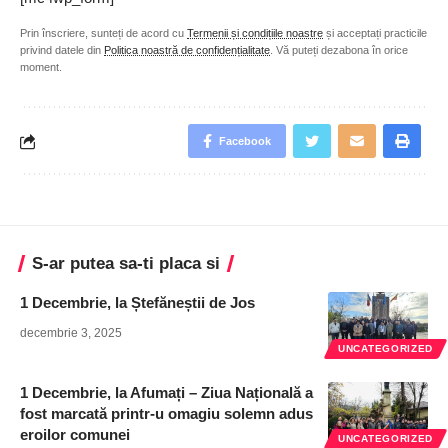
Prin înscriere, sunteți de acord cu
Termenii și condițiile noastre
și acceptați practicile
privind datele din
Politica noastră de confidențialitate
. Vă puteți dezabona în orice
moment.
Facebook
S-ar putea sa-ti placa si
1 Decembrie, la Ștefăneștii de Jos
decembrie 3, 2025
UNCATEGORIZED
1 Decembrie, la Afumați – Ziua Națională a
fost marcată printr-u omagiu solemn adus
eroilor comunei
UNCATEGORIZED