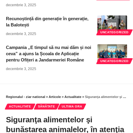
decembrie 3, 2025
Recunoștință din generație în generație,
la Balotești
UNCATEGORIZED
decembrie 3, 2025
Campania „E timpul să nu mai dăm și noi
ceva” a ajuns la Școala de Aplicație
pentru Ofițeri a Jandarmeriei Române
UNCATEGORIZED
decembrie 3, 2025
Regionalul - ziar national
>
Articole
>
Actualitate
>
Siguranţa alimentelor şi bunăstarea animalelor, în atenţia DSVSA Ilfov
ACTUALITATE
SĂNĂTATE
ULTIMA ORA
Siguranţa alimentelor şi
bunăstarea animalelor, în atenţia