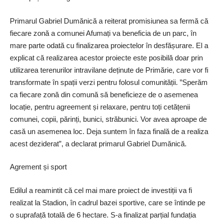
Primarul Gabriel Dumănică a reiterat promisiunea sa fermă că
fiecare zonă a comunei Afumați va beneficia de un parc, în
mare parte odată cu finalizarea proiectelor în desfășurare. El a
explicat că realizarea acestor proiecte este posibilă doar prin
utilizarea terenurilor intravilane deținute de Primărie, care vor fi
transformate în spații verzi pentru folosul comunității. ”Sperăm
ca fiecare zonă din comună să beneficieze de o asemenea
locație, pentru agreement și relaxare, pentru toți cetățenii
comunei, copii, părinți, bunici, străbunici. Vor avea aproape de
casă un asemenea loc. Deja suntem în faza finală de a realiza
acest deziderat”, a declarat primarul Gabriel Dumănică.
Agrement și sport
Edilul a reamintit că cel mai mare proiect de investiții va fi
realizat la Stadion, în cadrul bazei sportive, care se întinde pe
o suprafață totală de 6 hectare. S-a finalizat parțial fundația