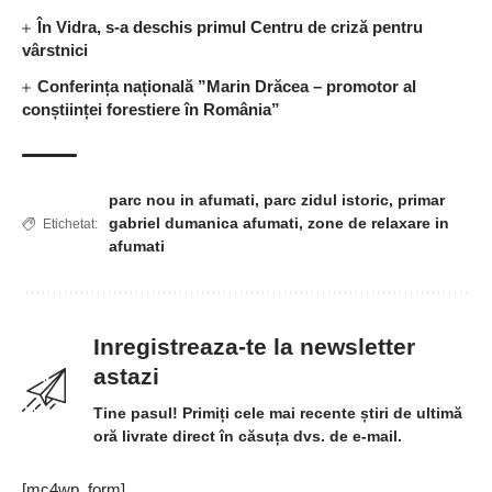
În Vidra, s-a deschis primul Centru de criză pentru
vârstnici
Conferința națională ”Marin Drăcea – promotor al
conștiinței forestiere în România”
parc nou in afumati
,
parc zidul istoric
,
primar
gabriel dumanica afumati
,
zone de relaxare in
Etichetat:
afumati
Inregistreaza-te la newsletter
astazi
Tine pasul! Primiți cele mai recente știri de ultimă
oră livrate direct în căsuța dvs. de e-mail.
[mc4wp_form]