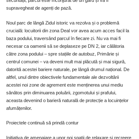
securității, parcul este înconjurat de un gard și va fi
supravegheat de agenți de pază.
Noul parc de lângă Zidul istoric va rezolva și o problemă
crucială: locuitorii din zona Deal vor avea acum acces facil la
baza podului, traversând parcul în fiecare zi. Nu va mai fi
necesar ca oamenii să se deplaseze pe DN 2, iar călătoria
către zona podului – spre stațiile de autobuz, Primărie și
centrul comunei – va deveni mult mai plăcută și mai sigură,
datorită acestei bariere naturale, pe lângă drumul național. De
altfel, unul dintre obiectivele fundamentale ale dezvoltării
acestei noi zone de agrement este menținerea unui mediu
sănătos prin diminuarea poluării, zgomotului și prafului,
aceasta devenind o barieră naturală de protecție a locuințelor
afumățenilor.
Proiectele continuă să prindă contur
Inițiativa de amenajare a unor noi spații de relaxare și recreere