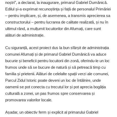
noștri”, a declarat, la inaugurare, primarul Gabriel Dumănică.
Edilul și-a exprimat recunoștința și față de personalul Primăriei
– pentru implicare, și, de asemenea, a transmis aprecierea sa
constructorului – pentru lucrarea de calitate realizată, și nu în
ultimul rând, a mulțumit locuitorilor din Afumați, care sunt
alături de administrație.
Cu siguranță, acest proiect dus la bun sfârșit de administrația
comunei Afumați și de primarul Gabriel Dumănică va aduce
bucurie și beneficii pentru locuitorii din zonă, oferindu-le un loc
frumos unde să se bucure de natură și să petreacă timp cu
familia și prietenii. Alături de celelalte spații verzi ale comunei,
Parcul Zidul Istoric poate deveni un loc de întâlnire, unde
oamenii se pot conecta cu trecutul lor și pot aprecia bogăția
culturală a zonei, un pas frumos spre conservarea și
promovarea valorilor locale.
Așadar, un obiectiv ferm și explicit al primarului Gabriel