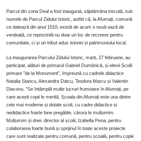
Parcul din zona Deal a fost inaugurat, săptămâna trecută, sub
numele de Parcul Zidului Istoric, astfel că, la Afumați, comună
ce datează din anul 1510, există de acum o nouă oază de
verdeață, ce reprezintă nu doar un loc de recreere pentru
comunitate, ci și un tribut adus istoriei și patrimoniului local.
La inaugurarea Parcului Zidului Istoric, marți, 27 februarie, au
participat, alături de primarul Gabriel Dumănică, și elevii Școlii
primare ”de la Monument”, împreună cu cadrele didactice
Natalia Stancu, Alexandra Datcu, Teodora Marcu și Valentin
Diaconu. ”Se întâmplă multe lucruri frumoase în Afumați, pe
care acești copii le merită. Școala din Afumați este una dintre
cele mai moderne și dotate școli, cu cadre didactice și
nedidactice foarte bine pregătite, cărora le mulțumim.
Mulțumim și dnei. director al școlii, Izabella Pena, pentru
colaborarea foarte bună și sprijinul în toate aceste proiecte
care sunt realizate pentru comună, pentru școală, pentru copiii