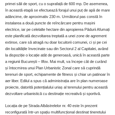
primei săli de sport, cu o suprafață de 600 mp. De asemenea,
în această etapă se efectuează forajul unui puț de apă de mare
adâncime, de aproximativ 230 m. Următorul pas constă în
instalarea a două puncte de reîncărcare pentru mașini
electrice, iar pe celelalte hectare din apropierea Pădurii Afumați
este planificată dezvoltarea treptată a unei zone de agrement
extinse, care să atragă nu doar locuitorii comunei, ci și pe cei
din localitățile învecinate sau din Sectorul 2 al Capitalei, având
la dispoziție o locație atât de generoasă, unică în această parte
a regiunii București – Ilfov. Mai mult, va începe cât de curând
și întocmirea unui Plan Urbanistic Zonal care să cuprindă
terenuri de sport, echipamente de fitness și chiar un patinoar în
aer liber. Edilul a spus că administrația are în plan numeroase
proiecte, datorită potențialului uriaș al terenului pentru această
dezvoltare urbanistică cu destinație recreativă și sportivă.
Locația de pe Strada Albăstrelelor nr. 40 este în prezent
reconfigurată ­într-un spațiu multifunc­țional destinat tineretului