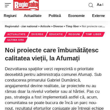
Aa
Regiuni
Actualitate
Politică
Economie
Externe
Regionalul - ziar national
>
Articole
>
Diverse
>
Timp liber
>
Noi proiecte care îmbunătățesc calitatea vieții, la Afumați
ACTUALITATE
DIVERSE
EDUCATIE
REGIUNI
TIMP LIBER
ULTIMA ORA
Noi proiecte care îmbunătățesc
calitatea vieții, la Afumați
Dezvoltarea spațiilor verzi reprezintă o prioritate
deosebită pentru administrația comunei Afumați. Sub
conducerea primarului Gabriel Dumănică,
angajamentul devine realitate, iar proiectele nu au
rămas doar la nivelul vorbelor sau al hârtiei. Pas cu
pas, strategia a fost implementată astfel că, acum,
comunitatea se poate bucura de încă un parc nou-
nouț, rezultatul eforturilor conjugate ale întregii echipe