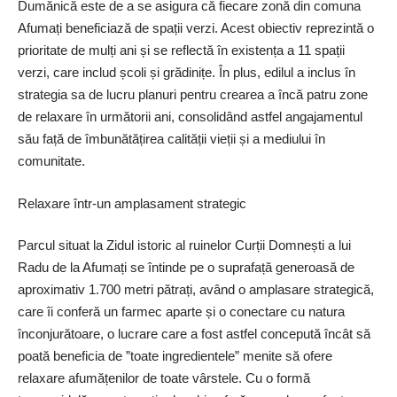
Dumănică este de a se asigura că fiecare zonă din comuna
Afumați beneficiază de spații verzi. Acest obiectiv reprezintă o
prioritate de mulți ani și se reflectă în existența a 11 spații
verzi, care includ școli și grădinițe. În plus, edilul a inclus în
strategia sa de lucru planuri pentru crearea a încă patru zone
de relaxare în următorii ani, consolidând astfel angajamentul
său față de îmbunătățirea calității vieții și a mediului în
comunitate.
Relaxare într-un amplasament strategic
Parcul situat la Zidul istoric al ruinelor Curții Domnești a lui
Radu de la Afumați se întinde pe o suprafață generoasă de
aproximativ 1.700 metri pătrați, având o amplasare strategică,
care îi conferă un farmec aparte și o conectare cu natura
înconjurătoare, o lucrare care a fost astfel concepută încât să
poată beneficia de ”toate ingredientele” menite să ofere
relaxare afumățenilor de toate vârstele. Cu o formă