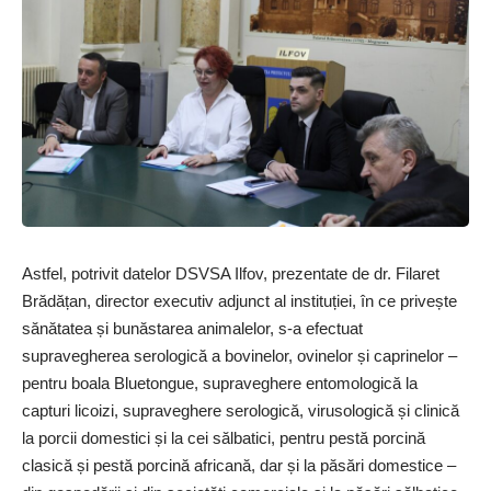
Astfel, potrivit datelor DSVSA Ilfov, prezentate de dr. Filaret
Brădățan, director executiv adjunct al instituției, în ce privește
sănătatea și bunăstarea animalelor, s-a efectuat
supravegherea serologică a bovinelor, ovinelor și caprinelor –
pentru boala Bluetongue, supraveghere entomologică la
capturi licoizi, supraveghere serologică, virusologică și clinică
la porcii domestici și la cei sălbatici, pentru pestă porcină
clasică și pestă porcină africană, dar și la păsări domestice –