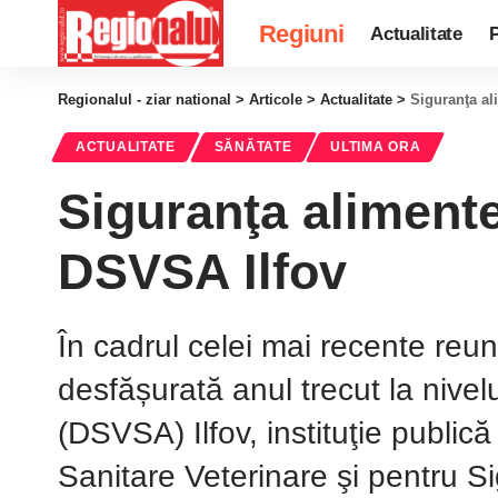
Regiuni
Actualitate
P
Regionalul - ziar national
>
Articole
>
Actualitate
>
Siguranţa al
ACTUALITATE
SĂNĂTATE
ULTIMA ORA
Siguranţa alimente
DSVSA Ilfov
În cadrul celei mai recente reuni
desfășurată anul trecut la nivel
(DSVSA) Ilfov, instituţie publică
Sanitare Veterinare şi pentru 