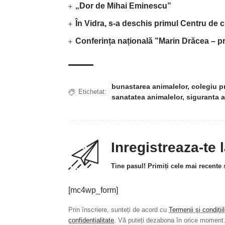
„Dor de Mihai Eminescu”
În Vidra, s-a deschis primul Centru de c
Conferința națională ”Marin Drăcea – pr
bunastarea animalelor
,
colegiu pr
Etichetat:
sanatatea animalelor
,
siguranta a
Inregistreaza-te 
Tine pasul! Primiți cele mai recente ș
[mc4wp_form]
Prin înscriere, sunteți de acord cu
Termenii și condiții
confidențialitate
. Vă puteți dezabona în orice moment