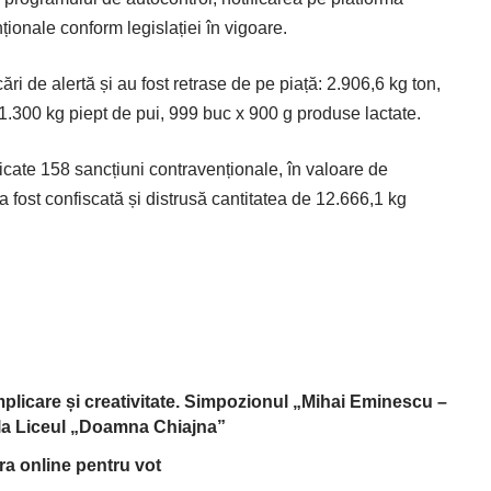
onale conform legislației în vigoare.
ări de alertă și au fost retrase de pe piață: 2.906,6 kg ton,
1.300 kg piept de pui, 999 buc x 900 g produse lactate.
icate 158 sancțiuni con­travenționale, în valoare de
a fost confiscată și distrusă cantitatea de 12.666,1 kg
implicare și creativitate. Simpozionul „Mihai Eminescu –
, la Liceul „Doamna Chiajna”
tra online pentru vot