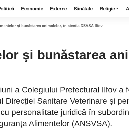
olitică
Economie
Externe
Sănătate
Religie
A
imentelor şi bunăstarea animalelor, în atenţia DSVSA Ilfov
lor şi bunăstarea ani
uni a Colegiului Prefectural Ilfov a f
ul Direcției Sanitare Veterinare și p
 cu personalitate juridică în subordin
Siguranţa Alimentelor (ANSVSA).