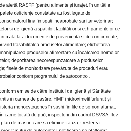
or de alertă RASFF (pentru alimente și furaje), în unitățile
cipalele deficiențe constatate au fost legate de:
onsumatorul final în spații neaprobate sanitar veterinar;
or și de igienă a spațiilor, facilităților și echipamentelor de
 animală fără documente de proveniență și de conformitate;
rivind trasabilitatea produselor alimentare; etichetarea
manipularea produselor alimentare cu încălcarea normelor
entelor; depozitarea necorespunzatoare a produselor
ție; fișele de monitorizare prevăzute de proceduri erau
 probelor conform programului de autocontrol.
conform emise de către Institutul de Igienă și Sănătate
ntis în carnea de pasăre, HMF (hidroximetilfurfural) și
 listeria monocytogenes în sushi, în file de somon afumat,
în carne tocată de pui), inspectorii din cadrul DSVSA Ilfov
plan de măsuri care să elimine cauza, creșterea
l programului de autocontrol, notificarea pe platforma