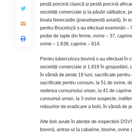
pestă porcină clasică și pestă porcină africa
societăți comerciale și la păsări sălbatice, 
boala Newcastle (pseudopestă aviară), în soci
pentru Bruceloză s-au efectuat examinări – în
probe de lapte din ferme, ovine – 37, caprine
ovine – 1.638, caprine – 614.
Pentru tuberculoza bovină s-au efectuat în cur
societăți comerciale și 1.819 în gospodării, 
în vârstă de peste 18 luni, sacrificate pentr
sacrificate pentru consum, la 51 de ovine, d
vederea consumului uman, la 41 de caprine, î
consumul uman, la 3 ovine suspecte, indifere
măsurilor de eradicare a bolii, în vârstă de p
Alte boli avute în atenție de inspectorii DS
bovină, ­antrax-ul la cabaline, bovine, ovine 