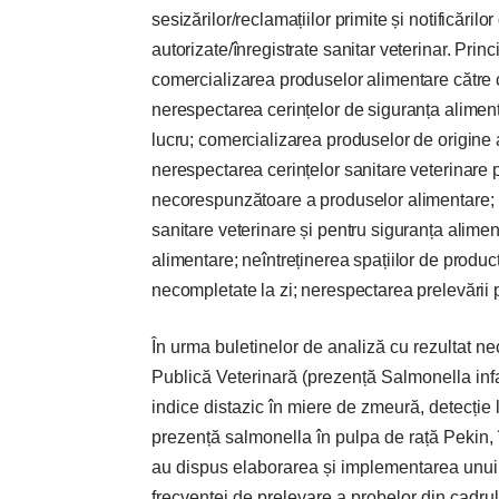
sesizărilor/reclamațiilor primite și notificăril
autorizate/înregistrate sanitar veterinar. Prin
comercializarea produselor alimentare către c
nerespectarea cerințelor de siguranța alimentel
lucru; comercializarea produselor de origine
nerespectarea cerințelor sanitare veterinare p
necorespunzătoare a produselor alimentare; 
sanitare veterinare și pentru siguranța alim
alimentare; neîntreținerea spațiilor de produc
necompletate la zi; nerespectarea prelevării
În urma buletinelor de analiză cu rezultat ne
Publică Veterinară (prezență Salmonella infa
indice distazic în miere de zmeură, detecție
prezență salmonella în pulpa de rață Pekin, 
au dispus elaborarea și implementarea unui 
frecvenței de prelevare a probelor din cadru