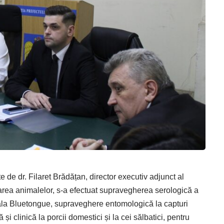
te de dr. Filaret Brădățan, director executiv adjunct al
starea animalelor, s-a efectuat supravegherea serologică a
boala Bluetongue, supraveghere entomologică la capturi
și clinică la porcii domestici și la cei sălbatici, pentru