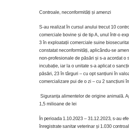
Controale, neconformități și amenzi
S-au realizat în cursul anului trecut 10 contro
comerciale bovine și de tip A, unul într-o exp
3 în exploatații comerciale suine biosecuritat
constatat neconformități, aplicându-se amenz
non-profesionale de păsări și s-a acordat o s
incubație, iar la o unitate s-a aplicat o sanc
păsări, 23 în târguri – cu opt sanțiuni în va
comercializare pui de o zi – cu 2 sancțiuni în
Siguranța alimentelor de origine animală. A
1,5 milioane de lei
În perioada 1.10.2023 – 31.12.2023, s-au efect
înregistrate sanitar veterinar și 1.030 cont