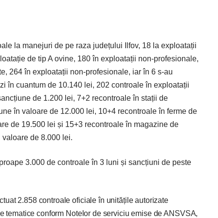
ale la manejuri de pe raza județului Ilfov, 18 la exploatații
loatație de tip A ovine, 180 în exploatații non-profesionale,
e, 264 în exploatații non-profesionale, iar în 6 s-au
i în cuantum de 10.140 lei, 202 controale în exploatații
ancțiune de 1.200 lei, 7+2 recontroale în stații de
țiune în valoare de 12.000 lei, 10+4 recontroale în ferme de
loare de 19.500 lei și 15+3 recontroale în magazine de
 valoare de 8.000 lei.
proape 3.000 de controale în 3 luni și sancțiuni de peste
uat 2.858 controale oficiale în unitățile autorizate
roale tematice conform Notelor de serviciu emise de ANSVSA,