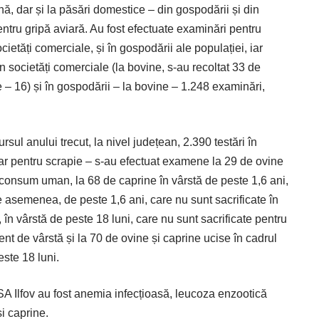
nă, dar și la păsări domestice – din gospodării și din
pentru gripă aviară. Au fost efectuate examinări pentru
etăți comerciale, și în gospodării ale populației, iar
 societăți comerciale (la bovine, ­s-au recoltat 33 de
 – 16) și în gospodării – la bovine – 1.248 examinări,
sul anului trecut, la nivel județean, 2.390 testări în
iar pentru scrapie – ­s-au efectuat examene la 29 de ovine
u consum uman, la 68 de caprine în vârstă de peste 1,6 ani,
e asemenea, de peste 1,6 ani, care nu sunt sacrificate în
n vârstă de peste 18 luni, care nu sunt sacrificate pentru
nt de vârstă și la 70 de ovine și caprine ucise în cadrul
este 18 luni.
VSA Ilfov au fost anemia infecțioasă, leucoza enzootică
și caprine.