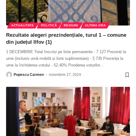
ACTUALITATE
POLITICĂ
REGIUNI
ULTIMA ORA
Rezultate alegeri prezindențiale, turul 1 – comune
din județul Ilfov (1)
1 DECEMBRIE Total înscriși pe liste permanente - 7.127 Prezenți la
urne (inclusiv urnă mobilă și liste suplimentare) - 3.735 Prezența la
urne la închiderea votului - 52,40% Ponderea voturilor
…
Popescu Carmen
noiembrie 27, 2024