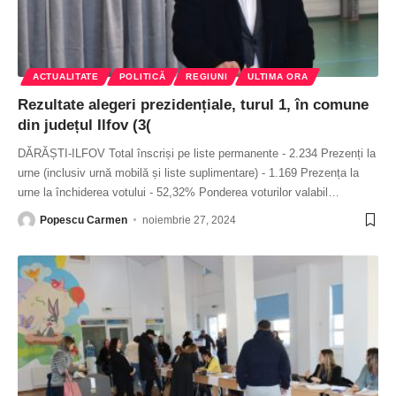
ACTUALITATE
POLITICĂ
REGIUNI
ULTIMA ORA
Rezultate alegeri prezidențiale, turul 1, în comune
din județul Ilfov (3(
DĂRĂȘTI-ILFOV Total înscriși pe liste permanente - 2.234 Prezenți la
urne (inclusiv urnă mobilă și liste suplimentare) - 1.169 Prezența la
urne la închiderea votului - 52,32% Ponderea voturilor valabil
…
Popescu Carmen
noiembrie 27, 2024