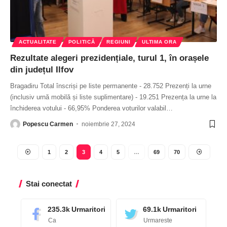
ACTUALITATE
POLITICĂ
REGIUNI
ULTIMA ORA
Rezultate alegeri prezidențiale, turul 1, în orașele
din județul Ilfov
Bragadiru Total înscriși pe liste permanente - 28.752 Prezenți la urne
(inclusiv urnă mobilă și liste suplimentare) - 19.251 Prezența la urne la
închiderea votului - 66,95% Ponderea voturilor valabil
…
Popescu Carmen
noiembrie 27, 2024
1
2
3
4
5
…
69
70
Stai conectat
235.3k
Urmaritori
69.1k
Urmaritori
Ca
Urmareste