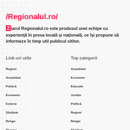
/Regionalul.ro/
Ziarul Regionalul.ro este produsul unei echipe cu
experienţă în presa locală şi naţională, ce îşi propune să
informeze în timp util publicul cititor.
Link-uri utile
Top categorii
Regiuni
Actualitate
Actualitate
Economie
Politică
Educatie
Economie
Justiție
Externe
Politică
Sănătate
Regiuni
Religie
Religie
Diverse
Sănătate