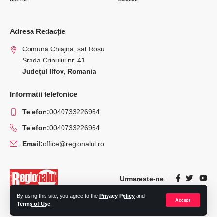
Adresa Redacție
Comuna Chiajna, sat Rosu
Srada Crinului nr. 41
Județul Ilfov, Romania
Informatii telefonice
Telefon:
0040733226964
Telefon:
0040733226964
Email:
office@regionalul.ro
Urmareste-ne
By using this site, you agree to the
Privacy Policy
and
Accept
Terms of Use
.
© 2022 Regionalul.ro