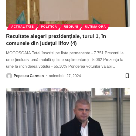
ACTUALITATE
POLITICĂ
REGIUNI
ULTIMA ORA
Rezultate alegeri prezidențiale, turul 1, în
comunele din județul Ilfov (4)
MOGOȘOAIA Total înscriși pe liste permanente - 7.751 Prezenți la
urne (inclusiv urnă mobilă și liste suplimentare) - 5.062 Prezența la
urne la închiderea votului - 65,30% Ponderea voturilor valabil
…
Popescu Carmen
noiembrie 27, 2024