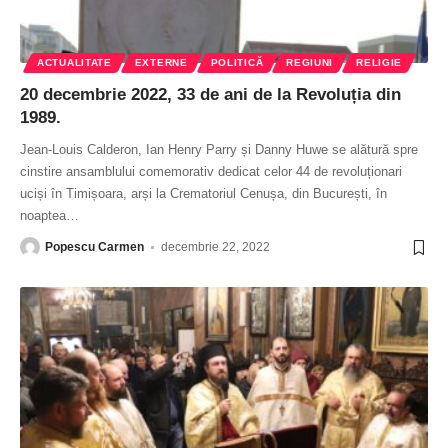
ACTUALITATE
EXTERNE
POLITICĂ
REGIUNI
RELIGIE
20 decembrie 2022, 33 de ani de la Revoluția din
1989.
Jean-Louis Calderon, Ian Henry Parry și Danny Huwe se alătură spre
cinstire ansamblului comemorativ dedicat celor 44 de revoluționari
uciși în Timișoara, arși la Crematoriul Cenușa, din București, în
noaptea
…
Popescu Carmen
decembrie 22, 2022