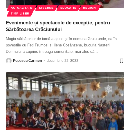
ACTUALITATE
DIVERSE
EDUCATIE
REGIUNI
TIMP LIBER
Evenimente și spectacole de excepție, pentru
Sărbătoarea Crăciunului
Magia sărbătorilor de iarnă a ajuns și în comuna Gruiu unde, ca în
poveștile cu Feți Frumoși și Ilene Cosânzene, bucuria Nașterii
Domnului a cuprins întreaga comunitate, mai ales că
…
Popescu Carmen
decembrie 22, 2022