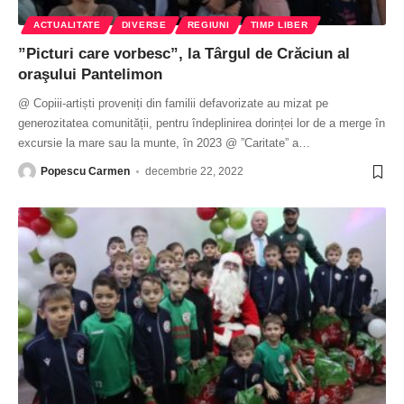
ACTUALITATE
DIVERSE
REGIUNI
TIMP LIBER
”Picturi care vorbesc”, la Târgul de Crăciun al
oraşului Pantelimon
@ Copiii-artiști proveniți din familii defavorizate au mizat pe
generozitatea comunității, pentru îndeplinirea dorinței lor de a merge în
excursie la mare sau la munte, în 2023 @ ”Caritate” a
…
Popescu Carmen
decembrie 22, 2022