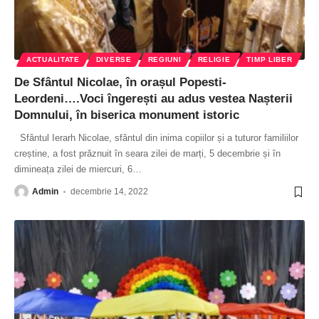
ACTUALITATE
DIVERSE
REGIUNI
RELIGIE
TIMP LIBER
De Sfântul Nicolae, în orașul Popesti-
Leordeni….Voci îngerești au adus vestea Nașterii
Domnului, în biserica monument istoric
Sfântul Ierarh Nicolae, sfântul din inima copiilor și a tuturor familiilor
creștine, a fost prăznuit în seara zilei de marți, 5 decembrie și în
dimineața zilei de miercuri, 6
…
Admin
decembrie 14, 2022