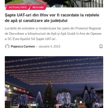
ACTUALITATE
REGIUNI
Șapte UAT-uri din Ilfov vor fi racordate la rețelele
de apă și canalizare ale județului
Lucrările de extindere și modernizare fac parte din Proiectul Regional
de Dezvoltare a lnfrastructurii de Apă și Apă Uzată în Aria de Operare
a SC Euro ApaVol SA Șapte UAT-uri
…
Popescu Carmen
ianuarie 4, 2023