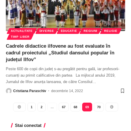
ACTUALITATE
DIVERSE
EDUCATIE
REGIUNI
RELIGIE
TIMP LIBER
Cadrele didactice ilfovene au fost evaluate în
cadrul proiectului „Studiul dansului popular în
județul Ilfov”
Peste 600 de copii din județ s-au pregătit pentru gală, iar profesorii-
cursanți au primit calificative din partea La mijlocul anului 2019,
Jurnalul de Ilfov anunța lansarea, de către Consiliul
…
Cristiana Paraschiv
decembrie 14, 2022
1
2
…
67
68
69
70
Stai conectat