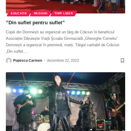
EDUCATIE
REGIUNI
TIMP LIBER
”Din suflet pentru suflet”
Copiii din Domnești au organizat un târg de Crăciun în beneficiul
Asociației Dăruiește Viață Şcoala Gimnazială „Gheorghe Corneliu“
Domnești a organizat în premieră, marți, Târgul caritabil de Crăciun
„Din suflet
…
Popescu Carmen
decembrie 22, 2022