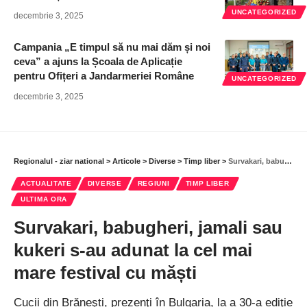
UNCATEGORIZED
decembrie 3, 2025
Campania „E timpul să nu mai dăm și noi
ceva” a ajuns la Școala de Aplicație
pentru Ofițeri a Jandarmeriei Române
UNCATEGORIZED
decembrie 3, 2025
Regionalul - ziar national
>
Articole
>
Diverse
>
Timp liber
>
Survakari, babugheri, jamali sau kukeri s-au adunat la cel mai mare festival cu măști
ACTUALITATE
DIVERSE
REGIUNI
TIMP LIBER
ULTIMA ORA
Survakari, babugheri, jamali sau
kukeri s-au adunat la cel mai
mare festival cu măști
Cucii din Brăneşti, prezenţi în Bulgaria, la a 30-a ediţie