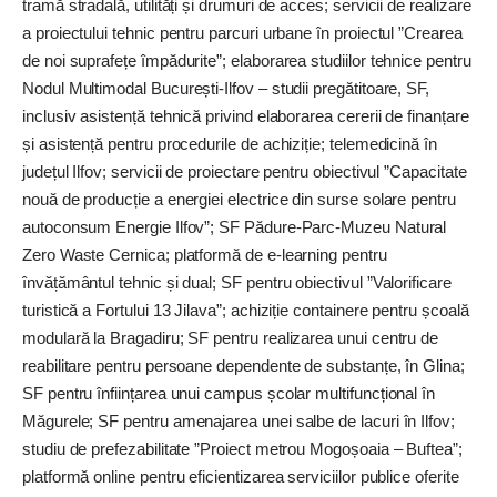
tramă stradală, utilități și drumuri de acces; servicii de realizare
a proiectului tehnic pentru parcuri urbane în proiectul ”Crearea
de noi suprafețe împădurite”; elaborarea studiilor tehnice pentru
Nodul Multimodal București-Ilfov – studii pregătitoare, SF,
inclusiv asistență tehnică privind elaborarea cererii de finanțare
și asistență pentru procedurile de achiziție; telemedicină în
județul Ilfov; servicii de proiectare pentru obiectivul ”Capacitate
nouă de producție a energiei electrice din surse solare pentru
autoconsum Energie Ilfov”; SF Pădure-Parc-Muzeu Natural
Zero Waste Cernica; platformă de e-learning pentru
învățământul tehnic și dual; SF pentru obiectivul ”Valorificare
turistică a Fortului 13 Jilava”; achiziție containere pentru școală
modulară la Bragadiru; SF pentru realizarea unui centru de
reabilitare pentru persoane dependente de substanțe, în Glina;
SF pentru înființarea unui campus școlar multifuncțional în
Măgurele; SF pentru amenajarea unei salbe de lacuri în Ilfov;
studiu de prefezabilitate ”Proiect metrou Mogoșoaia – Buftea”;
platformă online pentru eficientizarea serviciilor publice oferite