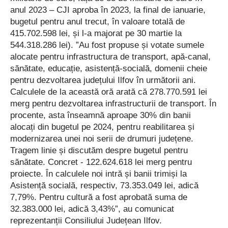
anul 2023 – CJI aproba în 2023, la final de ianuarie,
bugetul pentru anul trecut, în valoare totală de
415.702.598 lei, și l-a majorat pe 30 martie la
544.318.286 lei). ”Au fost propuse și votate sumele
alocate pentru infrastructura de transport, apă-canal,
sănătate, educație, asistență-socială, domenii cheie
pentru dezvoltarea județului Ilfov în următorii ani.
Calculele de la această oră arată că 278.770.591 lei
merg pentru dezvoltarea infrastructurii de transport. În
procente, asta înseamnă aproape 30% din banii
alocați din bugetul pe 2024, pentru reabilitarea și
modernizarea unei noi serii de drumuri județene.
Tragem linie și discutăm despre bugetul pentru
sănătate. Concret - 122.624.618 lei merg pentru
proiecte. În calculele noi intră și banii trimiși la
Asistență socială, respectiv, 73.353.049 lei, adică
7,79%. Pentru cultură a fost aprobată suma de
32.383.000 lei, adică 3,43%”, au comunicat
reprezentanții Consiliului Județean Ilfov.