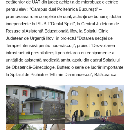
cetățenilor de UAT din județ; achiziția de microbuze electrice
pentru elevi; ”Campus dual Politehnica București” –
promovarea rutei complete de dual; achiziții de bunuri și dotări
independente la ISUBIf ”Dealul Spirii”, la Centrul Județean de
Resuse și Asistență Educațională Ilfov, la Spitalul Clinic
Județean de Urgență Ilfov, în proiectul ”Dotarea secției de
Terapie Intensivă pentru nou-născuți”; proiect ”Dezvoltarea
infrastructurii prespitalicești prin dotarea cu echipamente a
unității de asistență medicală ambulatoriu din cadrul Spitalului
de Obstetrică-Ginecologie, Buftea; o serie de lucrări importante
la Spitalul de Psihiatrie ”Eftimie Diamnadescu”, Bălăceanca.