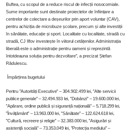
Buftea, cu scopul de a reduce riscul de infecții nosocomiale.
Sume importante sunt destinate proiectelor de înființare a
centrelor de colectare a deșeurilor prin aport voluntar (CAV),
pentru achiziția de microbuze școlare, precum și alte investiții
în sănătate, educație și sport. Localitate cu localitate, stradă cu
stradă, CJ Ilfov investește în viitorul cetățenilor. Administrația
liberală este o administrație pentru oameni și reprezintă
întotdeauna soluția pentru dezvoltare”, a precizat Ștefan
Rădulescu.
Împărțirea bugetului
Pentru ”Autorități Executive” – 304.902.499 lei, ”Alte servicii
publice generale” – 32.494.933 lei, ”Dobânzi” – 19.600.000 lei,
”Apărare, ordine publică și siguranță națio­
nală” – 5.718.299 lei,
”Învățământ” – 13.963.000
lei, ”Sănătate” – 122.624.618 lei,
”Cultură, recreere și religie” – 32.383.000 lei, ”Asigurări și
asistență socială” – 73.353.049 lei, ”Protecția mediului” –