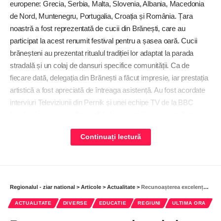
europene: Grecia, Serbia, Malta, Slovenia, Albania, Macedonia
de Nord, Muntenegru, Portugalia, Croația și România. Țara
noastră a fost reprezentată de cucii din Brănești, care au
participat la acest renumit festival pentru a șasea oară. Cucii
brăneșteni au prezentat ritualul tradiției lor adaptat la parada
stradală și un colaj de dansuri specifice comunității. Ca de
fiecare dată, delegația din Brănești a făcut impresie, iar prestația
artistică a fost apreciată de întreaga asistență. Au fost acordate
interviuri Televiziunii din Pernik și unei echipe TV de la BBC
Londra, iar numeroși fotografi bulgari și străini au imortalizat
costumele cucilor, pentru a fi promovate pe diverse canale de
Continuați lectură
social-media.
Conducătorii grupurilor străine prezente la festival au fost
primiți la Palatul municipal de primarul orașului Pernik,
Stanislav Vladimirov, și decorați cu medalia festivalului. La
Regionalul - ziar national
>
Articole
>
Actualitate
>
Recunoașterea excelenței și profesionalismului în educație
această întâlnire a participat și președintele Federației
ACTUALITATE
DIVERSE
EDUCATIE
REGIUNI
ULTIMA ORA
Europene a Orașelor Carnaval, Lars Angel, dar și delegați ai