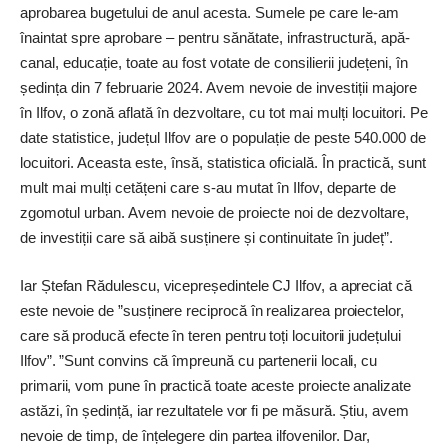
aprobarea bugetului de anul acesta. Sumele pe care le-am
înaintat spre aprobare – pentru sănătate, infrastructură, apă-
canal, educație, toate au fost votate de consilierii județeni, în
ședința din 7 februarie 2024. Avem nevoie de investiții majore
în Ilfov, o zonă aflată în dezvoltare, cu tot mai mulți locuitori. Pe
date statistice, județul Ilfov are o populație de peste 540.000 de
locuitori. Aceasta este, însă, statistica oficială. În practică, sunt
mult mai mulți cetățeni care s-au mutat în Ilfov, departe de
zgomotul urban. Avem nevoie de proiecte noi de dezvoltare,
de investiții care să aibă susținere și continuitate în județ”.
Iar Ștefan Rădulescu, vicepreședintele CJ Ilfov, a apreciat că
este nevoie de ”susținere reciprocă în realizarea proiectelor,
care să producă efecte în teren pentru toți locuitorii județului
Ilfov”. ”Sunt convins că împreună cu partenerii locali, cu
primarii, vom pune în practică toate aceste proiecte analizate
astăzi, în ședință, iar rezultatele vor fi pe măsură. Știu, avem
nevoie de timp, de înțelegere din partea ilfovenilor. Dar,