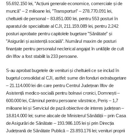
55.692.150 lei, ”Acțiuni generale economice, comerciale și de
muncă” – 2 milioane lei, ”Transporturi” – 278.770.091 lei,
cheltuieli de personal – 83.851.000 lei, pentru 553 posturi în
aparatul de specialitate al CJI, 211.159.089 lei, pentru 2.242
posturi aprobate pentru capitolele bugetare ”Sănătate” și
”Asigurări și asistență socială”. Numărul maxim de posturi
finanțate pentru personalul neclerical angajat în unitățile de cult
din Ilfov a fost stabilit la 233 persoane.
S-au aprobat bugetele de venituri și cheltuieli ce se includ în
bugetul consolidat al CJI, astfel: sume din fonduri extrabugetare
– 21.114.000 lei din care pentru Centrul Județean Ilfov de
Asistență medico-socială pentru bolnavi cronici, Domnești –
600.000 lei, Căminul pentru persoane vârstnice, Periș – 1,7
milioane lei și Serviciul de pază obiective de interes județean –
18.814.000 lei; sume alocale de Ministerul Sănătății – prin Casa
de Asigurări de Sănătate – 193.986.105 lei și prin Direcția
Județeană de Sănătate Publică – 23.893.176 lei; venituri proprii