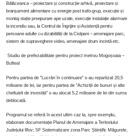
Bălăceanca – proiectare și construcție arhivă, proiectare și
branșament alimentare cu energie post trafo-grup, execuție și
montaj stație preepurare ape uzate, execuție instalație alarmare
la incendiu sau, la Centrul de Îngrijire și Asistență pentru
persoane adulte cu dizabilități de la Ciolpani – amenajare parc,
sistem de supraveghere video, amenajare drum incintă etc.
Studiu de prefezabilitate pentru proiect metrou Mogoșoaia –
Buftea!
Pentru partea de ”Lucrări în continuare” s-au repartizat 20,5
milioane de lei, iar pentru partea de ”Achiziții de bunuri și alte
cheltuieli de investiții” s-au alocat 5,2 milioane de lei din suma
deblocată.
Programul se referă în acest ultim caz la, spre exemplu,
elaborare documentație Planul de Amenajare a Teritoriului
Județului Ilfov; SF Sistematizare zona Parc Științific Măgurele,