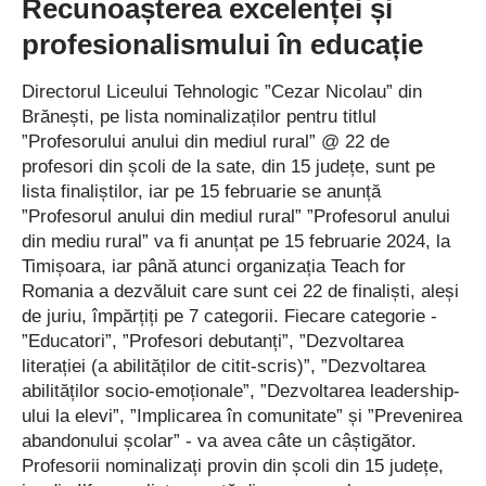
Recunoașterea excelenței și
mai multor orașe carnaval din Europa, orașul Pernik fiind
membru al acestei federații.
profesionalismului în educație
Ziua cucilor, un carnaval pregătit an de an de brăneșteni
Directorul Liceului Tehnologic ”Cezar Nicolau” din
Brănești, pe lista nominalizaților pentru titlul
Cucii din Brănești se mândresc deja cu un important palmares
”Profesorului anului din mediul rural” @ 22 de
al participărilor la numeroase festivaluri internaționale în țări
profesori din școli de la sate, din 15 județe, sunt pe
lista finaliștilor, iar pe 15 februarie se anunță
precum Bulgaria, Albania, Serbia, Elveția și Italia (în Sardinia),
”Profesorul anului din mediul rural” ”Profesorul anului
promovând cu mândrie tradițiile Brăneștiului și România. Pe
din mediu rural” va fi anunțat pe 15 februarie 2024, la
drumul de întoarcere de la Festivalul ”Surva”, cucii din Brănești
Timișoara, iar până atunci organizația Teach for
au oprit la Plevna, un loc unde românii au luptat eroic în anul
Romania a dezvăluit care sunt cei 22 de finaliști, aleși
1877 pentru independența României și eliberarea Bulgariei.
de juriu, împărțiți pe 7 categorii. Fiecare categorie -
”Educatori”, ”Profesori debutanți”, ”Dezvoltarea
Deplasarea grupului de cuci brăneșteni a fost sprijinită de
literației (a abilităților de citit-scris)”, ”Dezvoltarea
Consiliul Local și Primăria Brănești, de primarul Nicolae
abilităților socio-emoționale”, ”Dezvoltarea leadership-
Cismaru, un susținător al păstrării și promovării tradiției cucilor
ului la elevi”, ”Implicarea în comunitate” și ”Prevenirea
din Brănești.
abandonului școlar” - va avea câte un câștigător.
Profesorii nominalizați provin din școli din 15 județe,
În comuna Brănești, în prima zi după Lăsata Secului a Sfintelor