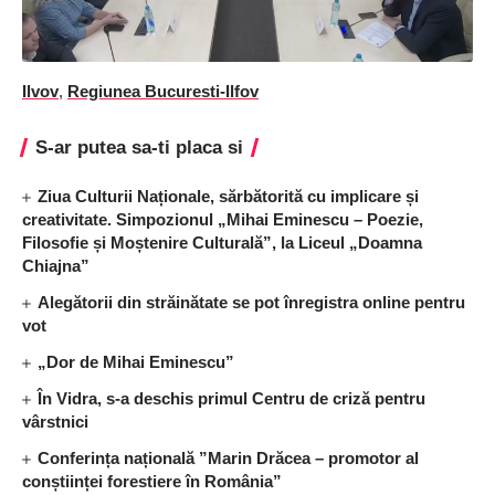
Ilvov
,
Regiunea Bucuresti-Ilfov
S-ar putea sa-ti placa si
Ziua Culturii Naționale, sărbătorită cu implicare și
creativitate. Simpozionul „Mihai Eminescu – Poezie,
Filosofie și Moștenire Culturală”, la Liceul „Doamna
Chiajna”
Alegătorii din străinătate se pot înregistra online pentru
vot
„Dor de Mihai Eminescu”
În Vidra, s-a deschis primul Centru de criză pentru
vârstnici
Conferința națională ”Marin Drăcea – promotor al
conștiinței forestiere în România”