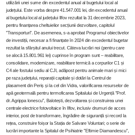
utilizării unei sume din excedentul anual al bugetului local al
județului. Este vorba despre 41.547.001 lei, din excedentul anual
al bugetului local al județului Ilfov rezultat la 31 decembrie 2023,
pentru finanțarea cheltuielior secțiunii dezvoltare, capitolul
”Transporturi”. De asemenea, s-a aprobat Programul obiectivelor
de investiții, necesar a fi finanțate în 2024 din excedentul bugetar
rezultat la sfârșitul anului trecut. Câteva lucrări noi (pentru care
se alocă 15.801.961 lei) cuprinse în program sunt – reabilitare,
consolidare, modernizare, reabilitare termică a corpurilor C1 și
C4 ale fostului sediu al CJI, adăpost pentru animale mari și mici
pe raza județului, reparații capitale și dotări la Centrul de
plasament din Periș și la cel din Vidra, valorificarea resurselor de
apă geotermală pentru termoficarea Spitalului de Urgență ”Prof.
dr. Agrippa Ionescu”, Balotești, dezvoltarea și construirea unei
centrale electrice fotovoltaice în Ilfov, inclusiv drumuri de acces
interior, post de transformare, îngrădire de siguranță și record la
rețea, construire foișor la Stația de Salvare Voluntari; o serie de
lucrări importante la Spitalul de Psihiatrie ”Eftimie Diamandescu”,