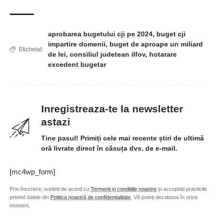
aprobarea bugetului cji pe 2024
,
buget cji
impartire domenii
,
buget de aproape un miliard
Etichetat:
de lei
,
consiliul judetean ilfov
,
hotarare
excedent bugetar
Inregistreaza-te la newsletter
astazi
Tine pasul! Primiți cele mai recente știri de ultimă
oră livrate direct în căsuța dvs. de e-mail.
[mc4wp_form]
Prin înscriere, sunteți de acord cu
Termenii și condițiile noastre
și acceptați practicile
privind datele din
Politica noastră de confidențialitate
. Vă puteți dezabona în orice
moment.