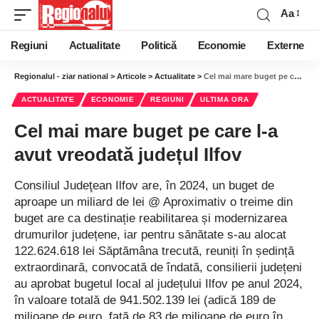
Aa
Regiuni
Actualitate
Politică
Economie
Externe
Regionalul - ziar national
>
Articole
>
Actualitate
>
Cel mai mare buget pe care l-a avut vreodată județul Ilfov
ACTUALITATE
ECONOMIE
REGIUNI
ULTIMA ORA
Cel mai mare buget pe care l-a
avut vreodată județul Ilfov
Consiliul Judeţean Ilfov are, în 2024, un buget de
aproape un miliard de lei @ Aproximativ o treime din
buget are ca destinație reabilitarea și modernizarea
drumurilor județene, iar pentru sănătate s-au alocat
122.624.618 lei Săptămâna trecută, reuniți în ședință
extraordinară, convocată de îndată, consilierii județeni
au aprobat bugetul local al județului Ilfov pe anul 2024,
în valoare totală de 941.502.139 lei (adică 189 de
milioane de euro, față de 83 de milioane de euro în