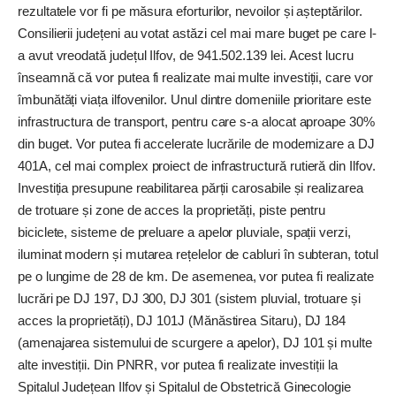
rezultatele vor fi pe măsura eforturilor, nevoilor și așteptărilor.
Consilierii județeni au votat astăzi cel mai mare buget pe care l-
a avut vreodată județul Ilfov, de 941.502.139 lei. Acest lucru
înseamnă că vor putea fi realizate mai multe investiții, care vor
îmbunătăți viața ilfovenilor. Unul dintre domeniile prioritare este
infrastructura de transport, pentru care s-a alocat aproape 30%
din buget. Vor putea fi accelerate lucrările de modernizare a DJ
401A, cel mai complex proiect de infrastructură rutieră din Ilfov.
Investiția presupune reabilitarea părții carosabile și realizarea
de trotuare și zone de acces la proprietăți, piste pentru
biciclete, sisteme de preluare a apelor pluviale, spații verzi,
iluminat modern și mutarea rețelelor de cabluri în subteran, totul
pe o lungime de 28 de km. De asemenea, vor putea fi realizate
lucrări pe DJ 197, DJ 300, DJ 301 (sistem pluvial, trotuare și
acces la proprietăți), DJ 101J (Mănăstirea Sitaru), DJ 184
(amenajarea sistemului de scurgere a apelor), DJ 101 și multe
alte investiții. Din PNRR, vor putea fi realizate investiții la
Spitalul Județean Ilfov și Spitalul de Obstetrică Ginecologie