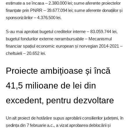
estimate a se încasa – 2.380.000 lei; sume aferente proiectelor
finanțate prin PNRR – 39.677.094 lei; sume aferente donațiilor și
sponsorizărilor – 4.376.500 lei.
S-au mai aprobat bugetul creditelor interne – 83.059.744 lei,
bugetul fondurilor externe nerambursabile – Mecanismul
financiar spațiul economic european și norvegian 2014-2021 –
cheltuieli – 20.652 lei.
Proiecte ambițioase și încă
41,5 milioane de lei din
excedent, pentru dezvoltare
Un alt proiect de hotărâre supus aprobării consilierilor județeni, în
ședința din 7 februarie a.c., a vizat aprobarea deblocării și