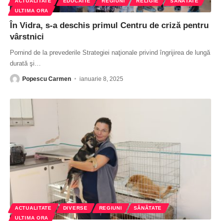
ACTUALITATE
EDUCATIE
REGIUNI
RELIGIE
SĂNĂTATE
ULTIMA ORA
În Vidra, s-a deschis primul Centru de criză pentru
vârstnici
Pornind de la prevederile Strategiei naţionale privind îngrijirea de lungă
durată şi
…
Popescu Carmen
ianuarie 8, 2025
ACTUALITATE
DIVERSE
REGIUNI
SĂNĂTATE
ULTIMA ORA