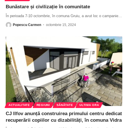
Bunăstare și civilizație în comunitate
În perioada 7-10 octombrie, în comuna Gruiu, a avut loc o campanie
…
Popescu Carmen
octombrie 15, 2024
ACTUALITATE
REGIUNI
SĂNĂTATE
ULTIMA ORA
CJ Ilfov anunță construirea primului centru dedicat
recuperării copiilor cu dizabilități, în comuna Vidra