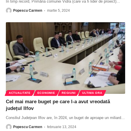
În timp record, Primăria comunei Vidra (care va fi lider de proiect)
…
Popescu Carmen
martie 5, 2024
ACTUALITATE
ECONOMIE
REGIUNI
ULTIMA ORA
Cel mai mare buget pe care l-a avut vreodată
județul Ilfov
Consiliul Judeţean Ilfov are, în 2024, un buget de aproape un miliard
…
Popescu Carmen
februarie 13, 2024