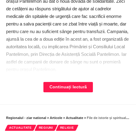
orașul Pantelimon au dat o nouă dovadă de solidaritate. Zeci
de cetățeni au răspuns strigătului de ajutor al cadrelor
medicale din spitalele de urgență care fac sacrificii enorme
pentru a salva pacienții care se zbat între viață și moarte, dar
pentru care nu au sufi­cient sânge pentru transfuzii. Campania,
ajunsă la cea de a doua ediție în acest an, a fost organizată de
autoritatea locală, cu implicarea Primăriei și Consiliului Local
Pantelimon, prin Direcția de Asistență Socială Pantelimon. Iar
astfel de campanii de donare de sânge nu sunt o premieră
pentru orașul Pantelimon.
Donatorii au un singur gând – să ajute!
Continuați lectură
An de an, spitalele din întreaga țară se confruntă cu adevărate
crize de sânge, mai ales în lunile de vară când la centrele de
transfuzii se prezintă cu 20-25% mai puțini donatori. Iar multe
Regionalul - ziar national
>
Articole
>
Actualitate
>
File de istorie și spiritualitate, în comuna Corbeanca
dintre unitățile sanitare riscă să rămână fără stocuri de sânge,
ACTUALITATE
REGIUNI
RELIGIE
ceea ce ar duce, inevitabil, la imposibilitatea de a salva viețile