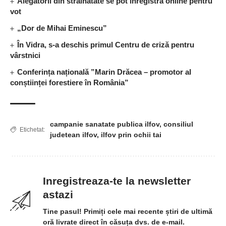
Alegătorii din străinătate se pot înregistra online pentru
vot
„Dor de Mihai Eminescu”
În Vidra, s-a deschis primul Centru de criză pentru
vârstnici
Conferința națională ”Marin Drăcea – promotor al
conștiinței forestiere în România”
campanie sanatate publica ilfov
,
consiliul
Etichetat:
judetean ilfov
,
ilfov prin ochii tai
Inregistreaza-te la newsletter
astazi
Tine pasul! Primiți cele mai recente știri de ultimă
oră livrate direct în căsuța dvs. de e-mail.