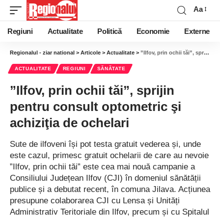
Aa
Regiuni
Actualitate
Politică
Economie
Externe
Regionalul - ziar national
>
Articole
>
Actualitate
>
”Ilfov, prin ochii tăi”, sprijin pentru consult optometric şi achiziţia de ochelari
ACTUALITATE
REGIUNI
SĂNĂTATE
”Ilfov, prin ochii tăi”, sprijin
pentru consult optometric şi
achiziţia de ochelari
Sute de ilfoveni își pot testa gratuit vederea și, unde
este cazul, primesc gratuit ochelarii de care au nevoie
”Ilfov, prin ochii tăi” este cea mai nouă campanie a
Consiliului Județean Ilfov (CJI) în domeniul sănătății
publice și a debutat recent, în comuna Jilava. Acțiunea
presupune colaborarea CJI cu Lensa și Unități
Administrativ Teritoriale din Ilfov, precum și cu Spitalul