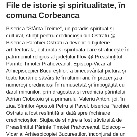
pacienților care constituie o urgență medicală. Cel mai grav
File de istorie și spiritualitate, în
este că, în timp ce sângele devine o resursă tot mai rară în
comuna Corbeanca
România, în timpul verii cererea este mult mai mare decât în
restul anului. Asta pentru că numărul urgențelor chirurgicale
Biserica ”Sfânta Treime”, un paradis spiritual şi
crește semnificativ, mai ales ca urmare a numeroaselor
cultural, sfinţit pentru credincioşii din Ostratu @
accidente rutiere grave care au loc zilnic, pe șoselele din țara
Biserica Parohiei Ostratu a devenit o bijuterie
noastră. Conștienți că o pungă de sânge poate face diferența
arhitecturală, culturală și spirituală care strălucește în
în lupta medicilor pentru viață, localnicii din orașul Pantelimon
patrimoniul religios al județului Ilfov @ Preasfințitul
se prezintă din trei în trei luni la donare. Mai ales că centrul de
Părinte Timotei Prahoveanul, Episcop-Vicar al
donare se organizează chiar la ei în oraș. Spre exemplu,
Arhiepiscopiei Bucureștilor, a binecuvântat pictura și
ultima ”rundă” de donare a fost organizată în luna martie a
toate lucrările săvârșite în ultimii ani, în prezența a
acestui an, iar următoarea va avea loc în luna septembrie,
numeroși credincioși Înfrumusețată și îmbogățită cu
darul minunilor, prin dragostea și vrednicia părintelui
după care, cel mai probabil, se va mai organiza una la sfârșitul
Adrian Ciobotoiu și a primarului Valeriu Anton, joi, în
anului.
ziua Sfinților Apostoli Petru și Pavel, biserica Parohiei
Ostratu a fost resfințită și dată spre închinare
”Am mai donat de vreo trei ori, de fiecare dată cu același gând
credincioșilor. Slujba de sfințire a fost săvârșită de
și sentiment de bucurie că pot să ajut pe cineva aflat în
Preasfințitul Părinte Timotei Prahoveanul, Episcop –
suferință. Mai mult, știu că este bine și pentru sănătatea mea
Vicar al Arhiespicopiei Bucureștilor, înconjurat de un