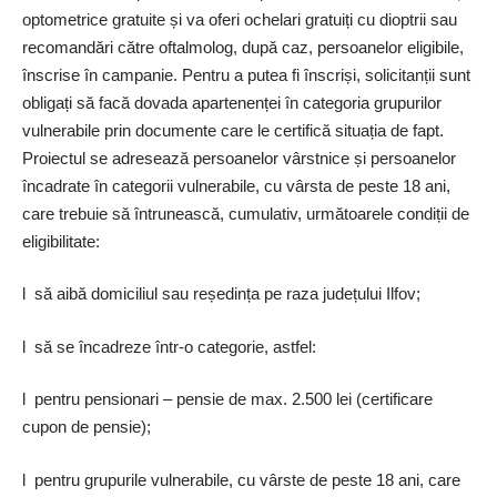
optometrice gratuite și va oferi ochelari gratuiți cu dioptrii sau
recomandări către oftalmolog, după caz, persoanelor eligibile,
înscrise în campanie. Pentru a putea fi înscriși, solicitanții sunt
obligați să facă dovada apartenenței în categoria grupurilor
vulnerabile prin documente care le certifică situația de fapt.
Proiectul se adresează persoanelor vârstnice și persoanelor
încadrate în categorii vulnerabile, cu vârsta de peste 18 ani,
care trebuie să întrunească, cumulativ, următoarele condiții de
eligibilitate:
l să aibă domiciliul sau re­ședința pe raza județului Ilfov;
l să se încadreze într-o categorie, astfel:
l pentru pensionari – pensie de max. 2.500 lei (certificare
cupon de pensie);
l pentru grupurile vulnerabile, cu vârste de peste 18 ani, care