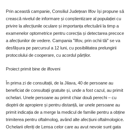
Prin această campanie, Consiliul Județean Ilfov își propune să
crească nivelul de informare și conștientizare al populației cu
privire la afecțiunile oculare și importanța efectuării la timp a
examenelor optometrice pentru corecția și detectarea precoce
a afecțiunilor de vedere. Campania ”Ilfov, prin ochii tăi” se va
desfășura pe parcursul a 12 luni, cu posibilitatea prelungirii
protocolului de cooperare, cu acordul părților.
Proiect primit bine de ilfoveni
În prima zi de con­sultații, de la Jilava, 40 de persoane au
beneficiat de consultații gratuite și, unde a fost cazul, au primit
ochelari. Unele persoane au primit chiar două perechi – cu
dioptrii de apropiere și pentru distanță, iar unele persoane au
primit indicația de a merge la medicul de familie pentru a obține
trimiterea pentru oftalmolog, având alte afecțiuni oftalmologice.
Ochelarii oferiți de Lensa celor care au avut nevoie sunt gata