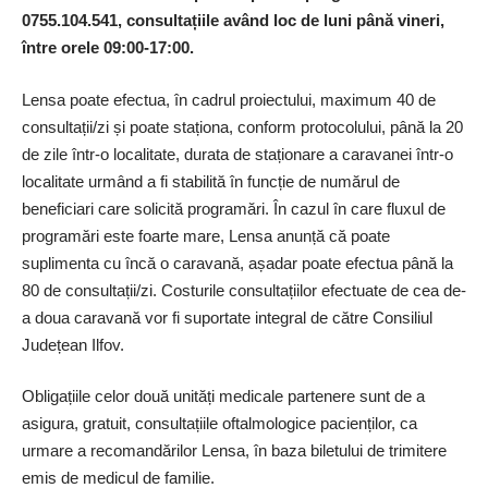
0755.104.541, con­sul­tațiile având loc de luni până vineri,
între orele 09:00-17:00.
Lensa poate efectua, în cadrul proiectului, maximum 40 de
consultații/zi și poate staționa, conform protocolului, până la 20
de zile într-o localitate, durata de staționare a caravanei într-o
localitate urmând a fi stabilită în funcție de numărul de
beneficiari care solicită programări. În cazul în care fluxul de
programări este foarte mare, Lensa anunță că poate
suplimenta cu încă o caravană, așadar poate efectua până la
80 de consultații/zi. Costurile consultațiilor efectuate de cea de-
a doua caravană vor fi suportate integral de către Consiliul
Județean Ilfov.
Obligațiile celor două unități medicale partenere sunt de a
asigura, gratuit, consultațiile oftalmologice pacienților, ca
urmare a recomandărilor Lensa, în baza biletului de trimitere
emis de medicul de familie.