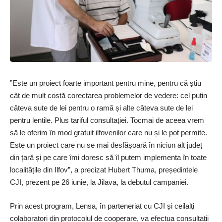
”Este un proiect foarte important pentru mine, pentru că știu
cât de mult costă corectarea problemelor de vedere: cel puțin
câteva sute de lei pentru o ramă și alte câteva sute de lei
pentru lentile. Plus tariful consultației. Tocmai de aceea vrem
să le oferim în mod gratuit ilfovenilor care nu și le pot permite.
Este un proiect care nu se mai desfășoară în niciun alt județ
din țară și pe care îmi doresc să îl putem implementa în toate
localitățile din Ilfov”, a precizat Hubert Thuma, președintele
CJI, prezent pe 26 iunie, la Jilava, la debutul campaniei.
Prin acest program, Lensa, în parteneriat cu CJI și ceilalți
colaboratori din protocolul de cooperare, va efectua consultații