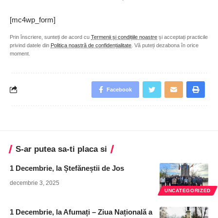
[mc4wp_form]
Prin înscriere, sunteți de acord cu
Termenii și condițiile noastre
și acceptați practicile
privind datele din
Politica noastră de confidențialitate
. Vă puteți dezabona în orice
moment.
Facebook
S-ar putea sa-ti placa si
1 Decembrie, la Ștefăneștii de Jos
decembrie 3, 2025
UNCATEGORIZED
1 Decembrie, la Afumați – Ziua Națională a