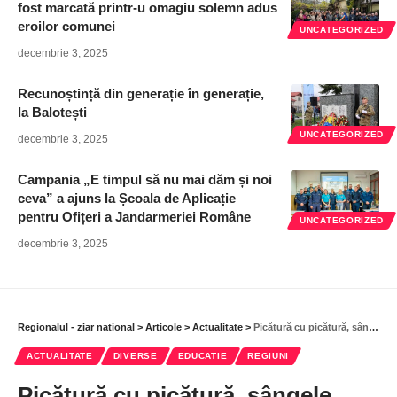
fost marcată printr-u omagiu solemn adus
eroilor comunei
UNCATEGORIZED
decembrie 3, 2025
Recunoștință din generație în generație,
la Balotești
UNCATEGORIZED
decembrie 3, 2025
Campania „E timpul să nu mai dăm și noi
ceva” a ajuns la Școala de Aplicație
pentru Ofițeri a Jandarmeriei Române
UNCATEGORIZED
decembrie 3, 2025
Regionalul - ziar national
>
Articole
>
Actualitate
>
Picătură cu picătură, sângele poate salva un om care se zbate între viață și moarte, pe un pat de spital!
ACTUALITATE
DIVERSE
EDUCATIE
REGIUNI
Picătură cu picătură, sângele