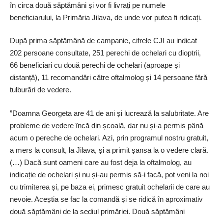
în circa două săptămâni și vor fi livrați pe numele
beneficiarului, la Primăria Jilava, de unde vor putea fi ridicați.
După prima săptămână de campanie, cifrele CJI au indicat
202 persoane consultate, 251 perechi de ochelari cu dioptrii,
66 beneficiari cu două perechi de ochelari (aproape și
distanță), 11 recomandări către oftalmolog și 14 persoane fără
tulburări de vedere.
”Doamna Georgeta are 41 de ani și lucrează la salubritate. Are
probleme de vedere încă din școală, dar nu și-a permis până
acum o pereche de ochelari. Azi, prin programul nostru gratuit,
a mers la consult, la Jilava, și a primit șansa la o vedere clară.
(…) Dacă sunt oameni care au fost deja la oftalmolog, au
indicație de ochelari și nu și-au permis să-i facă, pot veni la noi
cu trimiterea și, pe baza ei, primesc gratuit ochelarii de care au
nevoie. Aceștia se fac la comandă și se ridică în aproximativ
două săptămâni de la sediul primăriei. Două săptămâni