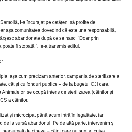
Samoilă, i-a încurajat pe cetățeni să profite de
 doar așa comunitatea dovedind că este una responsabilă,
 sfârșesc abandonate după ce se nasc. ”Doar prin
 poate fi stopată!”, le-a transmis edilul.
or
Lipia, așa cum precizam anterior, campania de sterilizare a
ate, cât și cu fonduri publice – de la bugetul CJI care,
 Animalelor, se ocupă intens de sterilizarea (câinilor și
ECS a câinilor.
ilizat și microcipat până acum intră în legalitate, iar
nd de la sursă abandonul. Pe de altă parte, intervenim și
ân, neasumați de cineva – câini care nu sunt ai cuiva