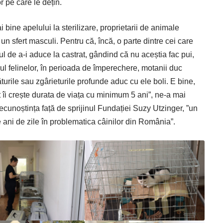
r pe care le dețin.
ine apelului la sterilizare, proprietarii de animale
un sfert masculi. Pentru că, încă, o parte dintre cei care
ul de a-i aduce la castrat, gândind că nu aceștia fac pui,
zul felinelor, în perioada de împerechere, motanii duc
urile sau zgârieturile profunde aduc cu ele boli. E bine,
t îi crește durata de viața cu minimum 5 ani”, ne-a mai
ecunoștința față de sprijinul Fundației Suzy Utzinger, ”un
 ani de zile în problematica câinilor din România”.