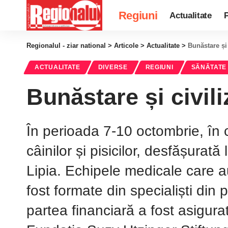
Regiuni
Actualitate
P
Regionalul - ziar national
>
Articole
>
Actualitate
>
Bunăstare și 
ACTUALITATE
DIVERSE
REGIUNI
SĂNĂTATE
Bunăstare și civili
În perioada 7-10 octombrie, în 
câinilor și pisicilor, desfășurat
Lipia. Echipele medicale care au
fost formate din specialiști din
partea financiară a fost asigura