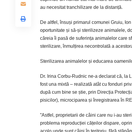
au necesitat tranchilizare de la distanță.
De altfel, însuși primarul comunei Gruiu, Ion 
oportunitate și să-și sterilizeze animalele,
căreia îi pasă de suferința animalelor care
sterilizare, înmulțirea necontrolată a acestora
Sterilizarea animalelor și educarea oamenil
Dr. Irina Corbu-Rudnic ne-a declarat că, la 
fost una mixtă – realizată atât cu fonduri priv
după cum bine se știe, prin Direcția Protecția
pisicilor), microciparea și înregistrarea în R
”Astfel, proprietarii de câini care nu i-au ster
problema reproducției cățeilor dispare, opri
acolo unde sunt câini în teritoriu, fără stăp