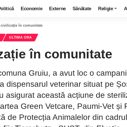
olitică
Economie
Externe
Sănătate
Religie
A
civilizație în comunitate
ULTIMA ORA
zație în comunitate
comuna Gruiu, a avut loc o campanie 
ă la dispensarul veterinar situat pe Ș
 asigurat această acțiune de steriliz
 partea Green Vetcare, Paumi-Vet și 
tă de Protecția Animalelor din cadrul