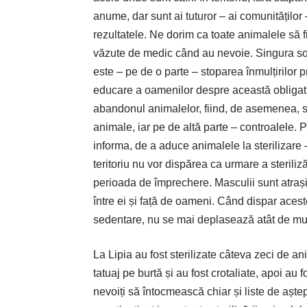
anume, dar sunt ai tuturor – ai comunitățilo
rezultatele. Ne dorim ca toate animalele să f
văzute de medic când au nevoie. Singura solu
este – pe de o parte – stoparea înmulțirilor p
educare a oamenilor despre această obligativ
abandonul animalelor, fiind, de asemenea, sa
animale, iar pe de altă parte – controalele. 
informa, de a aduce animalele la sterilizare –
teritoriu nu vor dispărea ca urmare a steriliză
perioada de împrechere. Masculii sunt atrași
între ei și față de oameni. Când dispar aceste
sedentare, nu se mai deplasează atât de mul
La Lipia au fost sterilizate câteva zeci de an
tatuaj pe burtă și au fost crotaliate, apoi au f
nevoiți să întocmească chiar și liste de aștep