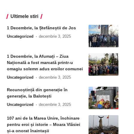
Ultimele stiri
1 Decembrie, la Ștefăneștii de Jos
Uncategorized
decembrie 3, 2025
1 Decembrie, la Afumați – Ziua
Națională a fost marcată printr-u
omagiu solemn adus eroilor comunei
Uncategorized
decembrie 3, 2025
Recunoștință din generație în
generație, la Balotești
Uncategorized
decembrie 3, 2025
107 ani de la Marea Unire, închinare
pentru eroi și istorie – Moara Vlăsiei
și-a onorat înaintașii