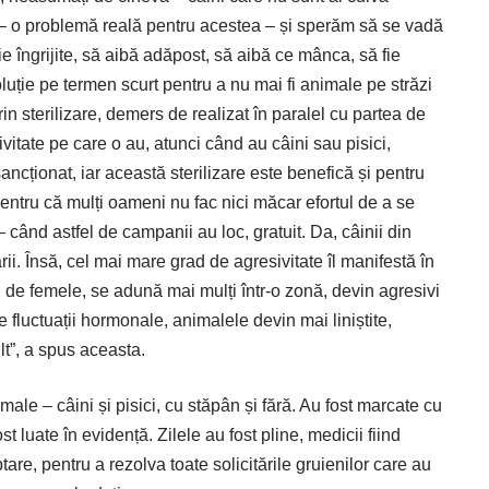
r – o problemă reală pentru acestea – și sperăm să se vadă
ie îngrijite, să aibă adăpost, să aibă ce mânca, să fie
ție pe termen scurt pentru a nu mai fi animale pe străzi
rin sterilizare, demers de realizat în paralel cu partea de
itate pe care o au, atunci când au câini sau pisici,
ncționat, iar această sterilizare este benefică și pentru
Pentru că mulți oameni nu fac nici măcar efortul de a se
 când astfel de campanii au loc, gratuit. Da, câinii din
rii. Însă, cel mai mare grad de agresivitate îl manifestă în
 de femele, se adună mai mulți într-o zonă, devin agresivi
 fluctuații hormonale, animalele devin mai liniștite,
t”, a spus aceasta.
imale – câini și pisici, cu stăpân și fără. Au fost marcate cu
ost luate în evidență. Zilele au fost pline, medicii fiind
tare, pentru a rezolva toate solicitările gruienilor care au