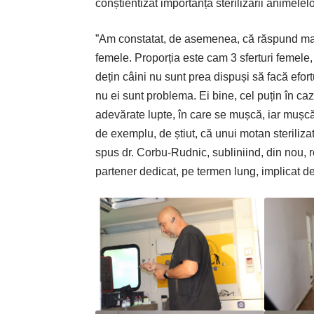
conștientizat importanța sterilizării animelelo
”Am constatat, de asemenea, că răspund mai b
femele. Proporția este cam 3 sferturi femele, 
dețin câini nu sunt prea dispuși să facă efort
nu ei sunt problema. Ei bine, cel puțin în ca
adevărate lupte, în care se mușcă, iar mușcăt
de exemplu, de știut, că unui motan steriliza
spus dr. Corbu-Rudnic, subliniind, din nou, r
partener dedicat, pe termen lung, implicat de