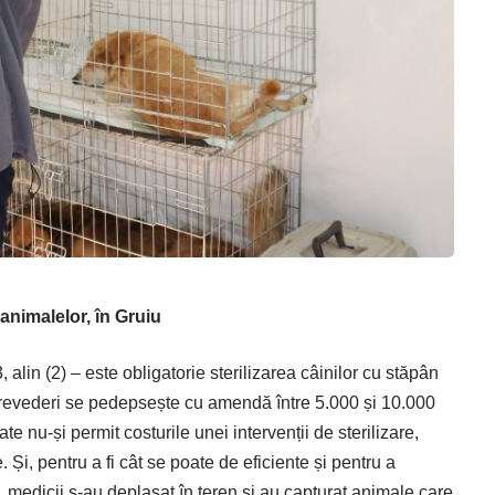
animalelor, în Gruiu
 alin (2) – este obligatorie sterilizarea câinilor cu stăpân
prevederi se pedepsește cu amendă între 5.000 și 10.000
ate nu-și permit costurile unei intervenții de sterilizare,
Și, pentru a fi cât se poate de eficiente și pentru a
medicii s-au deplasat în teren și au capturat animale care