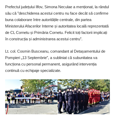
Prefectul județului Ilfov, Simona Neculae a menționat, la rândul
său că ”deschiderea acestui centru nu face decât să confirme
buna colaborare între autoritățile centrale, din partea
Ministerului Afacerilor Interne și autoritatea locală reprezentată
de CL Cornetu și Primăria Cornetu. Felicit toți factorii implicați
în construcția și administrarea acestui centru”.
Lt. col. Cosmin Busceanu, comandant al De­tașamentului de
Pompieri „13 Septembrie”, a subliniat că subunitatea va
funcționa cu personal permanent, asigurând intervenția
continuă cu echipaje specializate.