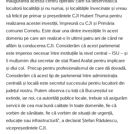
inaugurarea acestui centru operativ care să deservească
locuitorii localității și nu numai, și localitățile învecinate și vreau
să felicit pe primar și președintele CJI Hubert Thuma pentru
realizarea acestei investiții, împreună cu CJI și Primăria
comunei Cornetu. Este doar una dintre investițiile în acest
domeniu pe care am realizat-o în ultimii patru ani de când ne
aflăm la conducerea CJI. Considerăm că acest parteneriat
este imperios necesar între instituțiile la nivel central – ISU – și
îi mulțumim dlui secretar de stat ­Raed Arafat pentru implicare
și dlui col. Precup pentru profesionalismul de care dă dovadă.
Considerăm că acest tip de parteneriat între administrația
centrală și locală este secretul succesului pentru locuitorii din
județul nostru. Putem observa cu toții că Bucureștiul se
extinde, iar noi, ca autorități publice locale, trebuie să asigurăm
servicii de cea mai bună calitate în toate domeniile, fie că
vorbim de sănătate, fie că vorbim de situații de urgență,
educație sau infrastructură”, a declarat Ștefan Rădulescu,
vicepreședintele CJI.