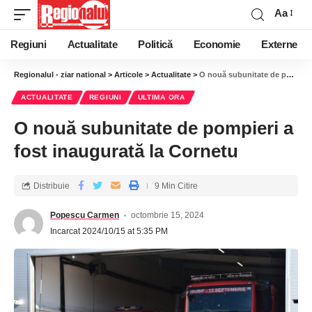
Aa
Regiuni
Actualitate
Politică
Economie
Externe
Regionalul - ziar national
>
Articole
>
Actualitate
>
O nouă subunitate de pompieri a fost inaugurată la Cornetu
ACTUALITATE
REGIUNI
ULTIMA ORA
O nouă subunitate de pompieri a
fost inaugurată la Cornetu
Distribuie
9 Min Citire
Popescu Carmen
octombrie 15, 2024
Incarcat 2024/10/15 at 5:35 PM