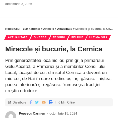
decembrie 3, 2025
Regionalul - ziar national
>
Articole
>
Actualitate
>
Miracole și bucurie, la Cernica
ACTUALITATE
DIVERSE
REGIUNI
RELIGIE
ULTIMA ORA
Miracole și bucurie, la Cernica
Prin generozitatea localnicilor, prin grija primarului
Gelu Apostol, a Primăriei și a membrilor Consiliului
Local, lăcașul de cult din satul Cernica a devenit un
mic colț de Rai în care credincioșii își găsesc liniștea,
pacea interioară și regăsesc frumusețea tradiției
creștin ortodoxe.
Distribuie
6 Min Citire
Popescu Carmen
octombrie 15, 2024