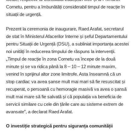
Cornetu, pentru a îmbunătăți considerabil timpul de reacție în
situații de urgență.
Prezent la ceremonia de inaugurare, ­Raed Arafat, secretarul
de stat în Ministerul Afacerilor Interne și șeful Departamentului
pentru Situații de Urgență (DSU), a subliniat importanța acestei
noi unități în reducerea timpului de răspuns la intervenții.
„Timpul de reacție în zona Cornetu va începe de la două
minute și se va ridica până la 8 – 10 – 12 minute maxim,
venind în sprijinul altor zone limitrofe. Asta înseamnă că un
stop cardiac va avea șanse mult mai mari să fie resuscitat și
recuperat, o persoană cu hemoragie masivă va avea o șansă
mult mai mare să fie salvată și că populația va beneficia de
servicii similare cu cele din țările care au sisteme extrem de
avansate”, a declarat Raed Arafat.
O investiție strategică pentru siguranța comunității