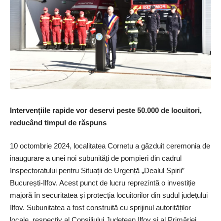
Intervențiile rapide vor deservi peste 50.000 de locuitori,
reducând timpul de răspuns
10 octombrie 2024, localitatea Cornetu a găzduit ceremonia de
inaugurare a unei noi subunități de pompieri din cadrul
Inspectoratului pentru Situații de Urgență „Dealul Spirii”
București-Ilfov. Acest punct de lucru reprezintă o investiție
majoră în securitatea și protecția locuitorilor din sudul județului
Ilfov. Subunitatea a fost construită cu sprijinul autorităților
locale, respectiv al Consiliului Județean Ilfov și al Primăriei