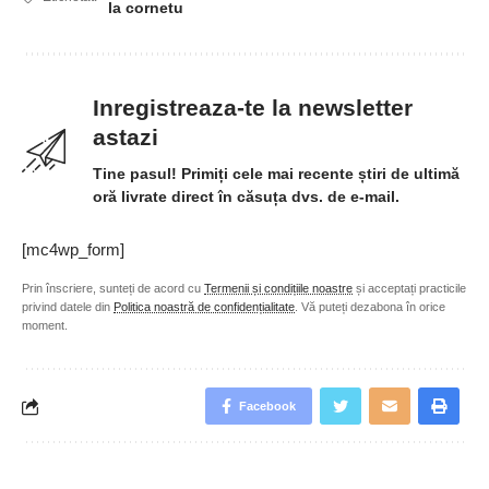
la cornetu
Inregistreaza-te la newsletter
astazi
Tine pasul! Primiți cele mai recente știri de ultimă
oră livrate direct în căsuța dvs. de e-mail.
[mc4wp_form]
Prin înscriere, sunteți de acord cu
Termenii și condițiile noastre
și acceptați practicile
privind datele din
Politica noastră de confidențialitate
. Vă puteți dezabona în orice
moment.
Facebook