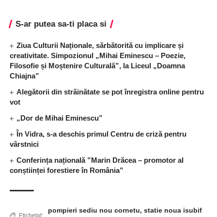
S-ar putea sa-ti placa si
Ziua Culturii Naționale, sărbătorită cu implicare și
creativitate. Simpozionul „Mihai Eminescu – Poezie,
Filosofie și Moștenire Culturală”, la Liceul „Doamna
Chiajna”
Alegătorii din străinătate se pot înregistra online pentru
vot
„Dor de Mihai Eminescu”
În Vidra, s-a deschis primul Centru de criză pentru
vârstnici
Conferința națională ”Marin Drăcea – promotor al
conștiinței forestiere în România”
pompieri sediu nou cornetu
,
statie noua isubif
Etichetat: