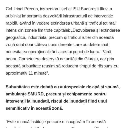
Col. Irinel Precup, in­spectorul șef al ISU București-Ilfov, a
subliniat importanța dezvoltării infrastructurii de intervenție
rapidă, având în vedere extinderea urbană și traficul tot mai
intens din zonele limitrofe capitalei: „Dezvoltarea și extinderea
geografică, industrială, precum și traficul rutier din această
zonă sunt doar câteva considerente care au determinat
necesitatea operaționalizării acestui punct de lucru. Până
acum, Cornetu era deservită de unități din Giurgiu, dar prin
această subunitate reușim să reducem timpul de răspuns cu
aproximativ 11 ­minute”.
Subunitatea este dotată cu autospeciale de apă și spumă,
ambulanțe SMURD, precum și echipamente pentru
intervenții la inundații, riscul de inundații fiind unul
semnificativ în această zonă.
”Este o nouă instituție pe care o inaugurăm în această