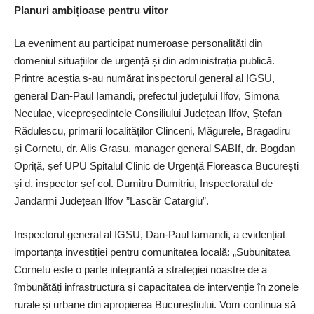
Planuri ambițioase pentru viitor
La eveniment au participat numeroase personalități din
domeniul situațiilor de urgență și din administrația publică.
Printre aceștia s-au numărat inspectorul general al IGSU,
general Dan-Paul Iamandi, prefectul județului Ilfov, Simona
Neculae, vicepreședintele Consiliului Județean Ilfov, Ștefan
Rădulescu, primarii localităților Clinceni, Măgurele, Bragadiru
și Cornetu, dr. Alis Grasu, manager general SABIf, dr. Bogdan
Opriță, șef UPU Spitalul Clinic de Urgență Floreasca București
și d. inspector șef col. Dumitru Dumitriu, Inspectoratul de
Jandarmi Județean Ilfov ”Lascăr Catargiu”.
Inspectorul general al IGSU, Dan-Paul Iamandi, a evidențiat
importanța investiției pentru comunitatea locală: „Subunitatea
Cornetu este o parte integrantă a strategiei noastre de a
îmbunătăți infrastructura și capacitatea de intervenție în zonele
rurale și urbane din apropierea Bucureștiului. Vom continua să