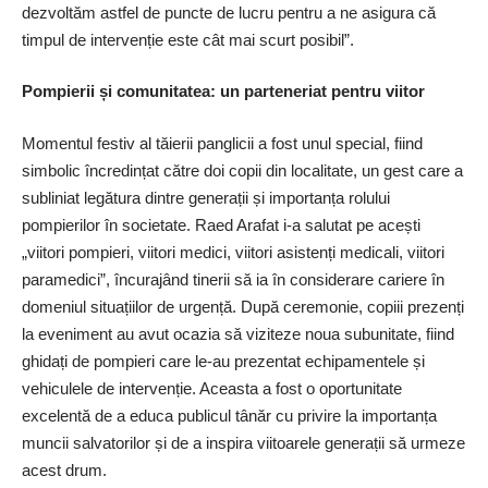
dezvoltăm astfel de puncte de lucru pentru a ne asigura că
timpul de intervenție este cât mai scurt posibil”.
Pompierii și comunitatea: un parteneriat pentru viitor
Momentul festiv al tăierii panglicii a fost unul special, fiind
simbolic încredințat către doi copii din localitate, un gest care a
subliniat legătura dintre generații și importanța rolului
pompierilor în societate. Raed Arafat i-a salutat pe acești
„viitori pompieri, viitori medici, viitori asistenți medicali, viitori
paramedici”, încurajând tinerii să ia în considerare cariere în
domeniul situațiilor de urgență. După ceremonie, copiii prezenți
la eveniment au avut ocazia să viziteze noua subunitate, fiind
ghidați de pompieri care le-au prezentat echipamentele și
vehiculele de intervenție. Aceasta a fost o oportunitate
excelentă de a educa publicul tânăr cu privire la importanța
muncii salvatorilor și de a inspira viitoarele generații să urmeze
acest drum.