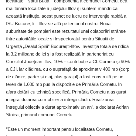
localitate – satul Buda – componentă a comunei Cornetu, cea
mai tânără localitate a județului Ilfov și suntem mândri că
această instituție, acest punct de lucru de intervenție rapidă a
ISU București – Ilfov se află pe teritoriul nostru. Noua
subunitate de pompieri este rezultatul unei colaborări strânse
între autoritățile locale și Inspectoratul pentru Situații de
Urgență „Dealul Spirii” București-Ilfov. Investiția totală se ridică
la 3,2 milioane de lei și a fost realizată în parteneriat cu
Consiliul Județean Ilfov, 10% – contribuție a CL Cornetu și 90%
a CJI, iar clădirea, cu o suprafață de aproximativ 400 mp (corp
de clădire, parter și etaj, plus garajul) a fost construită pe un
teren de 1.600 mp pus la dispoziție de Primăria Cornetu. În
afara dotării cu tehnică specifică, Primăria Cornetu a asigurat
integral dotarea cu mobilier a întregii clădiri. Realizarea
întregului obiectiv a durat aproximativ un an”, a declarat Adrian
Stoica, primarul comunei Cornetu.
”Este un moment important pentru localitatea Cornetu,