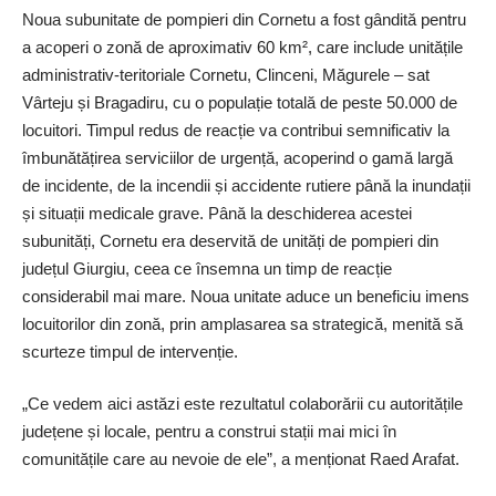
Noua subunitate de pompieri din Cornetu a fost gândită pentru
a acoperi o zonă de aproximativ 60 km², care include unitățile
administrativ-teritoriale Cornetu, Clinceni, Măgurele – sat
Vârteju și Bragadiru, cu o populație totală de peste 50.000 de
locuitori. Timpul redus de reacție va contribui semnificativ la
îmbunătățirea serviciilor de urgență, acoperind o gamă largă
de incidente, de la incendii și accidente rutiere până la inundații
și situații medicale grave. Până la deschiderea acestei
subunități, Cornetu era deservită de unități de pompieri din
județul Giurgiu, ceea ce însemna un timp de reacție
considerabil mai mare. Noua unitate aduce un beneficiu imens
locuitorilor din zonă, prin amplasarea sa strategică, menită să
scurteze timpul de intervenție.
„Ce vedem aici astăzi este rezultatul colaborării cu autoritățile
județene și locale, pentru a construi stații mai mici în
comunitățile care au nevoie de ele”, a menționat Raed Arafat.