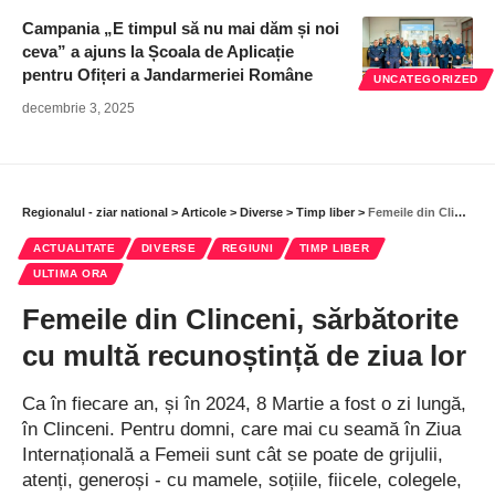
Campania „E timpul să nu mai dăm și noi
ceva” a ajuns la Școala de Aplicație
pentru Ofițeri a Jandarmeriei Române
UNCATEGORIZED
decembrie 3, 2025
Regionalul - ziar national
>
Articole
>
Diverse
>
Timp liber
>
Femeile din Clinceni, sărbătorite cu multă recunoștință de ziua lor
ACTUALITATE
DIVERSE
REGIUNI
TIMP LIBER
ULTIMA ORA
Femeile din Clinceni, sărbătorite
cu multă recunoștință de ziua lor
Ca în fiecare an, și în 2024, 8 Martie a fost o zi lungă,
în Clinceni. Pentru domni, care mai cu seamă în Ziua
Internațională a Femeii sunt cât se poate de grijulii,
atenți, generoși - cu mamele, soțiile, fiicele, colegele,