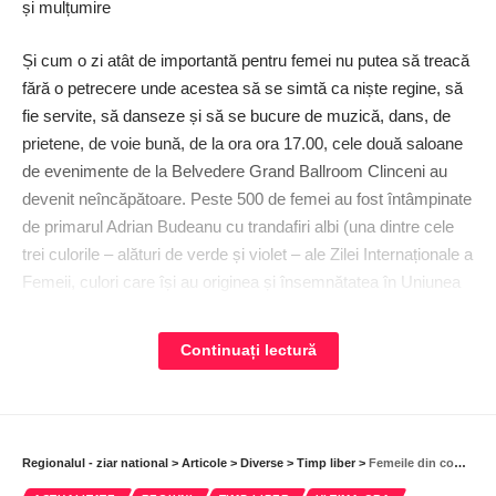
și mulțumire
Și cum o zi atât de importantă pentru femei nu putea să treacă
fără o petrecere unde acestea să se simtă ca niște regine, să
fie servite, să danseze și să se bucure de muzică, dans, de
prietene, de voie bună, de la ora ora 17.00, cele două saloane
de evenimente de la Belvedere Grand Ballroom Clinceni au
devenit neîncăpătoare. Peste 500 de femei au fost întâmpinate
de primarul Adrian Budeanu cu trandafiri albi (una dintre cele
trei culorile – alături de verde și violet – ale Zilei Internaționale a
Femeii, culori care își au originea și însemnătatea în Uniunea
Socială și Politică a Femeilor din Marea Britanie, încă din anul
1908), o ciocolată și o eșarfă frumos ambalate și au fost
Continuați lectură
invitate la mese, pentru o seară memorabilă, care să le
destindă și să le facă să uite pentru câteva ore de grijile
cotidiene.
Regionalul - ziar national
>
Articole
>
Diverse
>
Timp liber
>
Femeile din comuna 1 Decembrie au fost sărbătorite la Conacul Filipescu
Muzică, mult dans și voie bună pentru sărbătoritele zilei