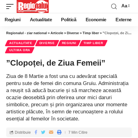
Aa
Regiuni
Actualitate
Politică
Economie
Externe
Regionalul - ziar national
>
Articole
>
Diverse
>
Timp liber
>
”Clopoței, de Ziua Femeii”
ACTUALITATE
DIVERSE
REGIUNI
TIMP LIBER
ULTIMA ORA
”Clopoței, de Ziua Femeii”
Ziua de 8 Martie a fost una cu adevărat specială
pentru sute de femei din comuna Gruiu. Administrația
a reușit să aducă bucurie și să marcheze această
ocazie deosebită prin oferirea unor mici daruri
simbolice, precum și prin organizarea unor momente
artistice plăcute, în semn de recunoaștere a rolului
esențial al femeilor în societate.
Distribuie
7 Min Citire