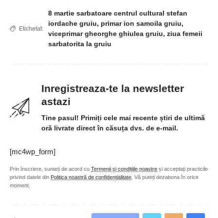
8 martie sarbatoare centrul cultural stefan
iordache gruiu
,
primar ion samoila gruiu
,
Etichetat:
viceprimar gheorghe ghiulea gruiu
,
ziua femeii
sarbatorita la gruiu
Inregistreaza-te la newsletter
astazi
Tine pasul! Primiți cele mai recente știri de ultimă
oră livrate direct în căsuța dvs. de e-mail.
[mc4wp_form]
Prin înscriere, sunteți de acord cu
Termenii și condițiile noastre
și acceptați practicile
privind datele din
Politica noastră de confidențialitate
. Vă puteți dezabona în orice
moment.