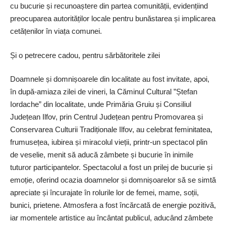
cu bucurie și recunoaștere din partea comunității, evidențiind
preocuparea autorităților locale pentru bunăstarea și implicarea
cetățenilor în viața comunei.
Și o petrecere cadou, pentru sărbătoritele zilei
Doamnele și domni­șoarele din localitate au fost invitate, apoi,
în ­după-amiaza zilei de vineri, la Căminul Cultural ”Ștefan
Iordache” din localitate, unde Primăria Gruiu și Consiliul
Județean Ilfov, prin Centrul Județean pentru Promovarea și
Conservarea Culturii Tradiționale Ilfov, au celebrat feminitatea,
frumusețea, iubirea și miracolul vieții, ­printr-un spectacol plin
de veselie, menit să aducă zâmbete și bucurie în inimile
tuturor participantelor. Spectacolul a fost un prilej de bucurie și
emoție, oferind ocazia doamnelor și domnișoarelor să se simtă
apreciate și încurajate în rolurile lor de femei, mame, soții,
bunici, prietene. Atmosfera a fost încărcată de energie pozitivă,
iar momentele artistice au încântat publicul, aducând zâmbete