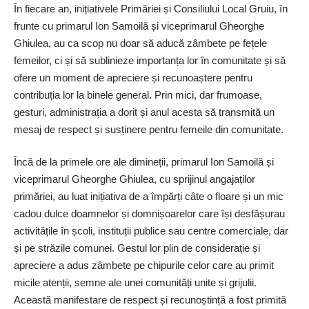
În fiecare an, iniția­tivele Primăriei și Consiliului Local Gruiu, în
frunte cu primarul Ion Samoilă și viceprimarul Gheorghe
Ghiulea, au ca scop nu doar să aducă zâmbete pe fețele
femeilor, ci și să sublinieze importanța lor în comunitate și să
ofere un moment de apreciere și recunoaștere pentru
contribuția lor la binele general. Prin mici, dar frumoase,
gesturi, administrația a dorit și anul acesta să transmită un
mesaj de respect și susținere pentru femeile din comunitate.
Încă de la primele ore ale dimineții, primarul Ion Samoilă și
viceprimarul Gheorghe Ghiulea, cu sprijinul angajaților
primăriei, au luat inițiativa de a împărți câte o floare și un mic
cadou dulce doamnelor și domnișoarelor care își desfășurau
activitățile în școli, instituții publice sau centre comerciale, dar
și pe străzile comunei. Gestul lor plin de considerație și
apreciere a adus zâmbete pe chipurile celor care au primit
micile atenții, semne ale unei comunități unite și grijulii.
Această manifestare de respect și recunoștință a fost primită