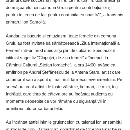
drumul către succes și împlinire. Le mulțumim, doamnelor și
domnișoarelor din comuna Gruiu pentru contribuția lor și
pentru tot ceea ce fac pentru comunitatea noastră”, a transmis
primarul Ion Samoilă.
Așadar, cu bucurie și entuziasm, toate femeile din comuna
Gruiu au fost invitate să sărbătorească „Ziua Internațională a
Femeii” într-un mod special și plin de culoare. Spectacolul
intitulat sugestiv ”Clopoței, de ziua femeii” a început, la
Căminul Cultural „Ștefan Iordache”, la ora 14:00, având ca
amfitrion pe Andrei Ștefănescu de la Antena Stars, artist care
cu umorul său a sporit și mai mult farmecul evenimentului. Pe
scenă au urcat artiști de toate vârstele, fie mari, fie mici, toți
îndrăgiți, care timp de câteva ore au încântat audiența cu
momente deosebite ce vor rămâne cu siguranță vii în
amintirea tuturor sărbătoritelor.
Au încântat astfel inimile gruiencelor, cu talentul lor, ansamblul
muzical de copii „Gruianca”, coordonat de Vicențiu Enache și