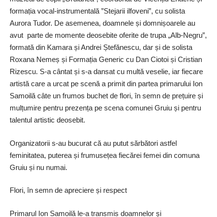
formația vocal-instrumentală ”Stejarii ilfoveni”, cu solista
Aurora Tudor. De asemenea, doamnele și domnișoarele au
avut parte de momente deosebite oferite de trupa „Alb-Negru”,
formată din Kamara și Andrei Ștefănescu, dar și de solista
Roxana Nemeș și Formația Generic cu Dan Ciotoi și Cristian
Rizescu. S-a cântat și s-a dansat cu multă veselie, iar fiecare
artistă care a urcat pe scenă a primit din partea primarului Ion
Samoilă câte un frumos buchet de flori, în semn de prețuire și
mulțumire pentru prezența pe scena comunei Gruiu și pentru
talentul artistic deosebit.
Organizatorii s-au bucurat că au putut sărbători astfel
feminitatea, puterea și frumusețea fiecărei femei din comuna
Gruiu și nu numai.
Flori, în semn de apreciere și respect
Primarul Ion Samoilă le-a transmis doamnelor și