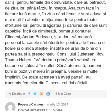
dar și pentru femeile din comunitate, care au petrecut,
de ziua lor, până târziu în noapte. Așa cum face în
fiecare lună martie, în ziua când femeile sunt aduse și
mai mult în atenție, mulțumindu-li-se pentru toate
eforturile lor, pentru dragostea și dăruirea de care sunt
capabile, încă de dimineață, primarul comunei
Clinceni, Adrian Budeanu, și-a dorit să meargă
personal la casele sărbătoritelor pentru a le înmâna o
floare și o mică atenție, însoțite de urări de bine din
partea sa și a președintelui Consiliului Județean Ilfov,
Thuma Hubert. ”Vă dorim o primăvară senină, cu
bucurie și căldură în suflet! Sănătate multă, oameni
buni și pozitivi mereu în preajmă, veselie și multe
împliniri. De toate acestea să aveți parte!”, au
transmis femeilor din Clinceni cei doi oficiali.
Distribuie
6 Min Citire
Popescu Carmen
martie 13, 2024
Incarcat 2024/03/13 at 10:57 AM