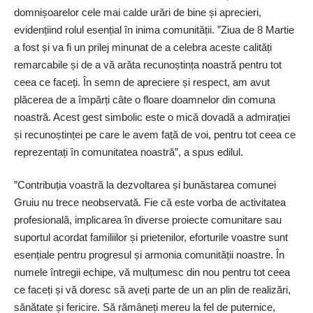
domnișoarelor cele mai calde urări de bine și aprecieri,
evidențiind rolul esențial în inima comunității. ”Ziua de 8 Martie
a fost și va fi un prilej minunat de a celebra aceste calități
remarcabile și de a vă arăta recunoștința noastră pentru tot
ceea ce faceți. În semn de apreciere și respect, am avut
plăcerea de a împărți câte o floare doamnelor din comuna
noastră. Acest gest simbolic este o mică dovadă a admirației
și recunoștinței pe care le avem față de voi, pentru tot ceea ce
reprezentați în comunitatea noastră”, a spus edilul.
”Contribuția voastră la dezvoltarea și bunăstarea comunei
Gruiu nu trece neobservată. Fie că este vorba de activitatea
profesională, implicarea în diverse proiecte comunitare sau
suportul acordat familiilor și prietenilor, eforturile voastre sunt
esențiale pentru progresul și armonia comunității noastre. În
numele întregii echipe, vă mulțumesc din nou pentru tot ceea
ce faceți și vă doresc să aveți parte de un an plin de realizări,
sănătate și fericire. Să rămâneți mereu la fel de puternice,