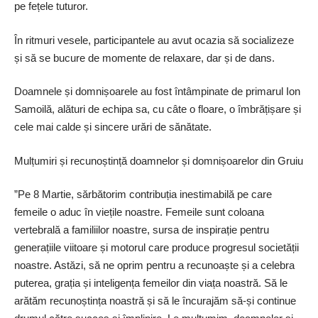
pe fețele tuturor.
În ritmuri vesele, participantele au avut ocazia să socializeze
și să se bucure de momente de relaxare, dar și de dans.
Doamnele și dom­nișoa­rele au fost întâmpinate de primarul Ion
Samoilă, alături de echipa sa, cu câte o floare, o îmbrățișare și
cele mai calde și sincere urări de sănătate.
Mulțumiri și recunoștință doamnelor și domnișoarelor din Gruiu
”Pe 8 Martie, sărbătorim contribuția inestimabilă pe care
femeile o aduc în viețile noastre. Femeile sunt coloana
vertebrală a familiilor noastre, sursa de inspirație pentru
generațiile viitoare și motorul care produce progresul societății
noastre. Astăzi, să ne oprim pentru a recunoaște și a celebra
puterea, grația și inteligența femeilor din viața noastră. Să le
arătăm recunoștința noastră și să le încurajăm ­să-și continue