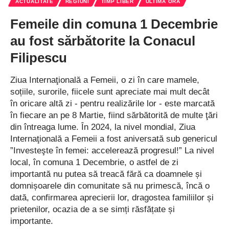
ACTUALITATE
REGIUNI
TIMP LIBER
ULTIMA ORA
În ambele saloare atmosfera a fost întreținută de îndrăgiți artiști
Femeile din comuna 1 Decembrie
clinceneni, dar și de artiști invitați și nu a fost nevoie de un efort
au fost sărbătorite la Conacul
prea mare sau de rugăminți pentru ca doamnele prezente să
înceapă curând petrecerea, în adevăratul sens al cuvântului.
Filipescu
În sala Diamant, acompaniamentul muzical a aparținut familiei
Ziua Internaţională a Femeii, o zi în care mamele,
Niculae – domnului Iulian Niculae, fiilor David și Alexandru și
soțiile, surorile, fiicele sunt apreciate mai mult decât
mamei acestora, Eugenia Moise Niculae, dar și invitatelor
în oricare altă zi - pentru realizările lor - este marcată
Mădălina Artem și Simona Ion. A fost muzică populară, muzică
în fiecare an pe 8 Martie, fiind sărbătorită de multe ţări
din întreaga lume. În 2024, la nivel mondial, Ziua
de petrecere, muzică ușoară, muzică pe placul fiecărei
Internaţională a Femeii a fost aniversată sub genericul
sărbătorite, melodii ale căror versuri au avut în centrul lor
”Investeşte în femei: accelerează progresul!” La nivel
femeia și, mai cu seamă, mama. Pentru că, în România, Ziua
local, în comuna 1 Decembrie, o astfel de zi
Mamei este sărbătorită tot pe 8 Martie, aniversare dedicată
importantă nu putea să treacă fără ca doamnele și
recunoașterii și aprecierii rolului matern.
domnișoarele din comunitate să nu primescă, încă o
dată, confirmarea aprecierii lor, dragostea familiilor și
În salonul Rubin, rolul de gazdă a aparținut energicei interprete
prietenilor, ocazia de a se simți răsfățate și
de muzică populară Mărioara Man Gheorghe, care a adus la
importante.
microfon copii talentați din Clinceni, interpreți delicați de folclor