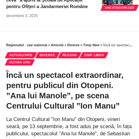
pentru Ofițeri a Jandarmeriei Române
UNCATEGORIZED
decembrie 3, 2025
Regionalul - ziar national
>
Articole
>
Diverse
>
Timp liber
>
Încă un spectacol extraordinar, pentru publicul din Otopeni. ”Ana lui Manole”, pe scena Centrului Cultural ”Ion Manu”
ACTUALITATE
DIVERSE
REGIUNI
TIMP LIBER
ULTIMA ORA
Încă un spectacol extraordinar,
pentru publicul din Otopeni.
”Ana lui Manole”, pe scena
Centrului Cultural ”Ion Manu”
La Centrul Cultural ”Ion Manu” din Otopeni, vineri
seară, pe 13 septembrie, a fost adus pe scenă, în fața
publicului, spectacolul ”Ana lui Manole”, de Sebastian