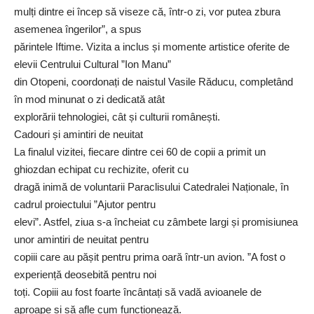
mulți dintre ei încep să viseze că, într-o zi, vor putea zbura
asemenea îngerilor”, a spus
părintele Iftime. Vizita a inclus și momente artistice oferite de
elevii Centrului Cultural ”Ion Manu”
din Otopeni, coordonați de naistul Vasile Răducu, completând
în mod minunat o zi dedicată atât
explorării tehnologiei, cât și culturii românești.
Cadouri și amintiri de neuitat
La finalul vizitei, fiecare dintre cei 60 de copii a primit un
ghiozdan echipat cu rechizite, oferit cu
dragă inimă de voluntarii Paraclisului Catedralei Naționale, în
cadrul proiectului ”Ajutor pentru
elevi”. Astfel, ziua s-a încheiat cu zâmbete largi și promisiunea
unor amintiri de neuitat pentru
copiii care au pășit pentru prima oară într-un avion. ”A fost o
experiență deosebită pentru noi
toți. Copiii au fost foarte încântați să vadă avioanele de
aproape și să afle cum funcționează.