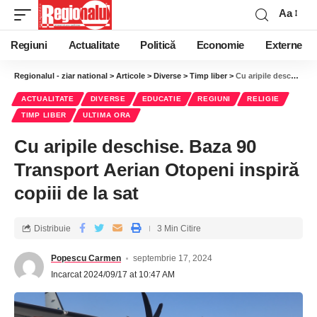
Aa
Regiuni
Actualitate
Politică
Economie
Externe
Regionalul - ziar national
>
Articole
>
Diverse
>
Timp liber
>
Cu aripile deschise. Baza 90 Transport Aerian Otopeni inspiră copiii de la sat
ACTUALITATE
DIVERSE
EDUCATIE
REGIUNI
RELIGIE
TIMP LIBER
ULTIMA ORA
Cu aripile deschise. Baza 90
Transport Aerian Otopeni inspiră
copiii de la sat
Distribuie
3 Min Citire
Popescu Carmen
septembrie 17, 2024
Incarcat 2024/09/17 at 10:47 AM