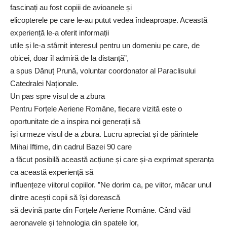
fascinați au fost copiii de avioanele și
elicopterele pe care le-au putut vedea îndeaproape. Această
experiență le-a oferit informații
utile și le-a stârnit interesul pentru un domeniu pe care, de
obicei, doar îl admiră de la distanță”,
a spus Dănuț Prună, voluntar coordonator al Paraclisului
Catedralei Naționale.
Un pas spre visul de a zbura
Pentru Forțele Aeriene Române, fiecare vizită este o
oportunitate de a inspira noi generații să
își urmeze visul de a zbura. Lucru apreciat și de părintele
Mihai Iftime, din cadrul Bazei 90 care
a făcut posibilă această acțiune și care și-a exprimat speranța
ca această experiență să
influențeze viitorul copiilor. ”Ne dorim ca, pe viitor, măcar unul
dintre acești copii să își dorească
să devină parte din Forțele Aeriene Române. Când văd
aeronavele și tehnologia din spatele lor,