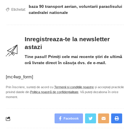
baza 90 transport aerian
,
voluntarii paraclisului
Etichetat:
catedralei nationale
Inregistreaza-te la newsletter
astazi
Tine pasul! Primiți cele mai recente știri de ultimă
oră livrate direct în căsuța dvs. de e-mail.
[mc4wp_form]
Prin înscriere, sunteți de acord cu
Termenii și condițiile noastre
și acceptați practicile
privind datele din
Politica noastră de confidențialitate
. Vă puteți dezabona în orice
moment.
Facebook