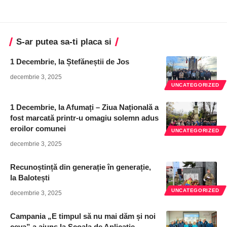
S-ar putea sa-ti placa si
1 Decembrie, la Ștefăneștii de Jos
decembrie 3, 2025
UNCATEGORIZED
1 Decembrie, la Afumați – Ziua Națională a
fost marcată printr-u omagiu solemn adus
eroilor comunei
UNCATEGORIZED
decembrie 3, 2025
Recunoștință din generație în generație,
la Balotești
UNCATEGORIZED
decembrie 3, 2025
Campania „E timpul să nu mai dăm și noi
ceva” a ajuns la Școala de Aplicație