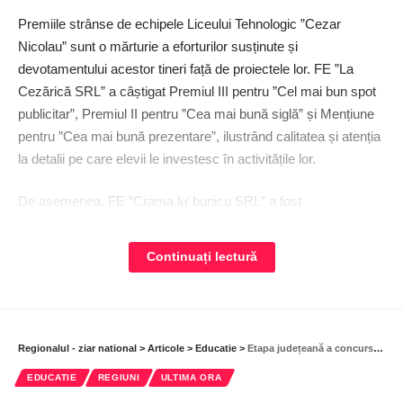
Premiile strânse de echipele Liceului Tehnologic ”Cezar
Nicolau” sunt o mărturie a eforturilor susținute și
devotamentului acestor tineri față de proiectele lor. FE ”La
Cezărică SRL” a câștigat Premiul III pentru ”Cel mai bun spot
publicitar”, Premiul II pentru ”Cea mai bună siglă” și Mențiune
pentru ”Cea mai bună prezentare”, ilustrând calitatea și atenția
la detalii pe care elevii le investesc în activitățile lor.
De asemenea, FE ”Crama lu’ bunicu SRL” a fost
recompensată cu Premiul II pentru ”Cel mai bun spot
publicitar”, în timp ce FE ”Rossa Junior SRL” a primit Premiul
Continuați lectură
III pentru ”Cel mai bun slogan” și tot Premiul III pentru ”Cea
mai bună siglă” și pentru ”Cel mai bun stand”.
Iar meritele acestor realizări trebuie îndreptate și spre cei care
Regionalul - ziar national
>
Articole
>
Educatie
>
Etapa județeană a concursului național al campaniei ”Tu știi ce consecințe pot avea faptele tale? Fii informat, alege inspirat!”, la momentul premierilor
i-au ghidat și i-au pregătit pe tinerii antreprenori. Profesorii
Marinela Culea, directorul unității de învățământ și Simona
EDUCATIE
REGIUNI
ULTIMA ORA
Toma, specialiști în discipline economice, au fost arhitecții din