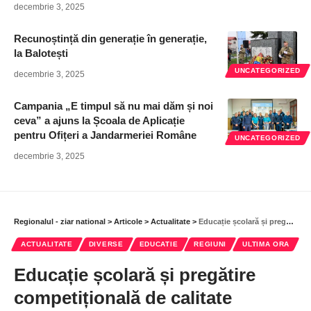
decembrie 3, 2025
Recunoștință din generație în generație,
la Balotești
UNCATEGORIZED
decembrie 3, 2025
Campania „E timpul să nu mai dăm și noi
ceva” a ajuns la Școala de Aplicație
pentru Ofițeri a Jandarmeriei Române
UNCATEGORIZED
decembrie 3, 2025
Regionalul - ziar national
>
Articole
>
Actualitate
>
Educație școlară și pregătire competițională de calitate
ACTUALITATE
DIVERSE
EDUCATIE
REGIUNI
ULTIMA ORA
Educație școlară și pregătire
competițională de calitate