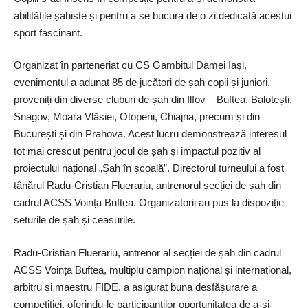
abilitățile șahiste și pentru a se bucura de o zi dedicată acestui
sport fascinant.
Organizat în parteneriat cu CS Gambitul Damei Iași,
evenimentul a adunat 85 de jucători de șah copii și juniori,
proveniți din diverse cluburi de șah din Ilfov – Buftea, Balotești,
Snagov, Moara Vlăsiei, Otopeni, Chiajna, precum și din
București și din Prahova. Acest lucru demonstrează interesul
tot mai crescut pentru jocul de șah și impactul pozitiv al
proiectului național „Șah în școală”. Directorul turneului a fost
tânărul Radu-Cristian Fluerariu, antrenorul șecției de șah din
cadrul ACSS Voința Buftea. Organizatorii au pus la dispoziție
seturile de șah și ceasurile.
Radu-Cristian Fluerariu, antrenor al secției de șah din cadrul
ACSS Voința Buftea, multiplu campion național și internațional,
arbitru și maestru FIDE, a asigurat buna desfășurare a
competiției, oferindu-le participanților oportunitatea de a-și