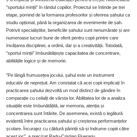
”sportului minții” în rândul copiilor. Proiectul se întinde pe trei
etape, pornind de la formarea profesorilor și oferirea șahului ca
studiu opțional, până la organizarea de evenimente de șah.
Potrivit specialiștilor, beneficiile șahului sunt nenumărate și are
numeroase lucruri bune de oferit pentru copii printre care
învățarea disciplinei, a ordinii, dar și a creativității. Totodată,
”sportul minții” îmbunătățește capacitatea de concentrare,
abilitățile logice și de memorie.
”Pe lângă frumusețea jocului, șahul este un instrument
educativ de ne­prețuit. Am constatat că acei copii implicați în
practicarea șahului dezvoltă un mod distinct de gândire în
comparație cu ceilalți de vârsta lor. Abilitatea lor de a analiza
situațiile este îmbunătățită, iar memoria, atenția și
concentrarea sunt întărite. De asemenea, există o legătură
evidentă între practicarea șahului și creșterea performanțelor
școlare. Încurajez cu căldură pă­rinții să-și îndrume copiii către
acest joc”, a precizat Radu-Cristian Fluerariu.