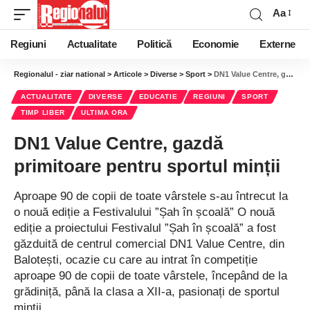
Aa
Regiuni
Actualitate
Politică
Economie
Externe
Regionalul - ziar national
>
Articole
>
Diverse
>
Sport
>
DN1 Value Centre, gazdă primitoare pentru sportul minții
ACTUALITATE
DIVERSE
EDUCATIE
REGIUNI
SPORT
TIMP LIBER
ULTIMA ORA
DN1 Value Centre, gazdă
primitoare pentru sportul minții
Aproape 90 de copii de toate vârstele s-au întrecut la
o nouă ediție a Festivalului ”Șah în școală” O nouă
ediție a proiectului Festivalul ”Șah în școală” a fost
găzduită de centrul comercial DN1 Value Centre, din
Balotești, ocazie cu care au intrat în competiție
aproape 90 de copii de toate vârstele, începând de la
grădiniță, până la clasa a XII-a, pasionați de sportul
minții.