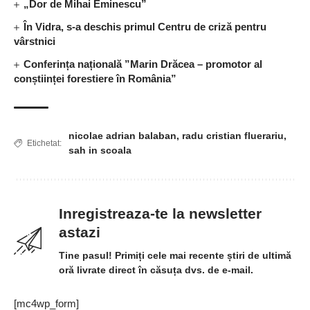
„Dor de Mihai Eminescu”
În Vidra, s-a deschis primul Centru de criză pentru
vârstnici
Conferința națională ”Marin Drăcea – promotor al
conștiinței forestiere în România”
nicolae adrian balaban
,
radu cristian fluerariu
,
Etichetat:
sah in scoala
Inregistreaza-te la newsletter
astazi
Tine pasul! Primiți cele mai recente știri de ultimă
oră livrate direct în căsuța dvs. de e-mail.
[mc4wp_form]