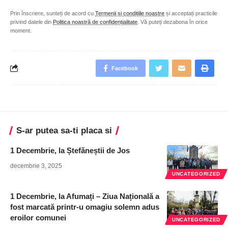
Prin înscriere, sunteți de acord cu
Termenii și condițiile noastre
și acceptați practicile
privind datele din
Politica noastră de confidențialitate
. Vă puteți dezabona în orice
moment.
Facebook
S-ar putea sa-ti placa si
1 Decembrie, la Ștefăneștii de Jos
decembrie 3, 2025
UNCATEGORIZED
1 Decembrie, la Afumați – Ziua Națională a
fost marcată printr-u omagiu solemn adus
eroilor comunei
UNCATEGORIZED