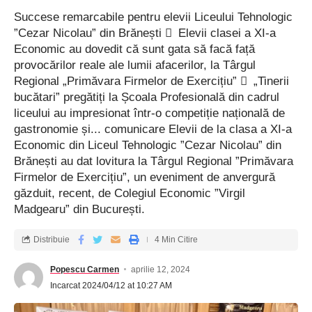
Succese remarcabile pentru elevii Liceului Tehnologic
”Cezar Nicolau” din Brănești  Elevii clasei a XI-a
Economic au dovedit că sunt gata să facă față
provocărilor reale ale lumii afacerilor, la Târgul
Regional „Primăvara Firmelor de Exercițiu”  „Tinerii
bucătari” pregătiți la Școala Profesională din cadrul
liceului au impresionat într-o competiție națională de
gastronomie și... comunicare Elevii de la clasa a XI-a
Economic din Liceul Tehnologic ”Cezar Nicolau” din
Brănești au dat lovitura la Târgul Regional ”Primăvara
Firmelor de Exercițiu”, un eveniment de anvergură
găzduit, recent, de Colegiul Economic ”Virgil
Madgearu” din București.
Distribuie
4 Min Citire
Popescu Carmen
aprilie 12, 2024
Incarcat 2024/04/12 at 10:27 AM