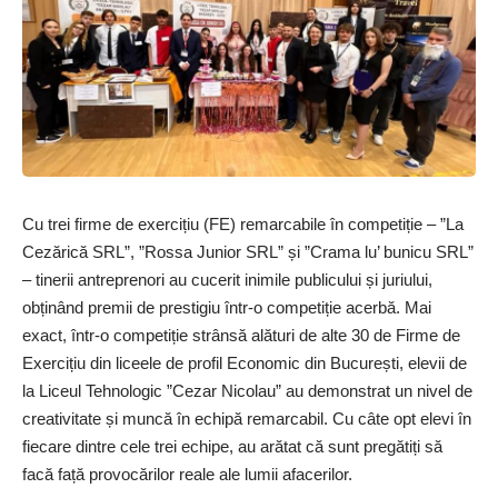
Cu trei firme de exercițiu (FE) remarcabile în competiție – ”La
Cezărică SRL”, ”Rossa Junior SRL” și ”Crama lu’ bunicu SRL”
– tinerii antreprenori au cucerit inimile publicului și juriului,
obținând premii de pre­s­­­­­­ti­giu într-o competiție acerbă. Mai
exact, într-o competiție strânsă alături de alte 30 de Firme de
Exercițiu din liceele de profil Economic din București, elevii de
la Liceul Tehnologic ”Cezar Nicolau” au demonstrat un nivel de
creativitate și muncă în echipă remarcabil. Cu câte opt elevi în
fiecare dintre cele trei echipe, au arătat că sunt pregătiți să
facă față provocărilor reale ale lumii afacerilor.