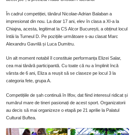
În cadrul competiției, tânărul Nicolae-Adrian Balaban a
impresionat din nou. La doar 17 ani, elev în clasa a XI-a la
Chiajna, acesta, legitimat la CS Alcor București, a obținut locul
întâi la Turneul D. Pe pozițiile următoare ­s-au clasat Marc
Alexandru Gavrilă și Luca Dumitru.
Un alt moment notabil îl constituie performanța Elizei Salar,
cea mai tânără participantă. Cu toate că nu a împlinit încă
vârs­ta de 6 ani, Eliza a reușit să se claseze pe locul 3 la
categoria fete, grupa A.
Competițiile de șah continuă în Ilfov, dat fiind interesul ridicat și
numărul mare de tineri pasionați de acest sport. Organizatorii
au decis să mai organizeze o etapă pe 21 aprilie la Palatul
Cultural Buftea.