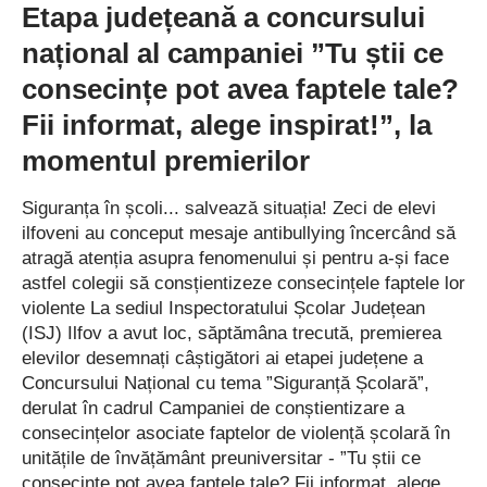
Etapa județeană a concursului
umbră ai acestor victorii, oferind îndrumare, susținere și
național al campaniei ”Tu știi ce
cunoștințele necesare pentru ca elevii să strălucească în
competiție.
consecințe pot avea faptele tale?
Fii informat, alege inspirat!”, la
Comunicarea și… gastronomia merg mână în mână!
momentul premierilor
Succesul prezentat anterior este doar un exemplu, alături de
Siguranța în școli... salvează situația! Zeci de elevi
multe altele care îi au în centrul lor pe elevii și cadrele didactice
ilfoveni au conceput mesaje antibullying încercând să
ale unității de învățământ din Brănești, evidențiind astfel
atragă atenția asupra fenomenului și pentru a-și face
calitatea educației și a pregătirii oferite în cadrul Liceului
astfel colegii să consțientizeze consecințele faptele lor
Tehnologic ”Cezar Nicolau”.
violente La sediul Inspectoratului Școlar Județean
(ISJ) Ilfov a avut loc, săptămâna trecută, premierea
Astfel, tot recent, într-o atmosferă plină de competitivitate și
elevilor desemnați câștigători ai etapei județene a
mult talent – care a animat Concursul Național ”Tine­rii bucătari”
Concursului Național cu tema ”Siguranță Școlară”,
– competiție culi­nară, dar și de promovare a colaborării,
derulat în cadrul Campaniei de conștientizare a
comunicării în limba română și a competențelor multiculturale,
consecințelor asociate faptelor de violență școlară în
organizată de Septimia Resort SRL, în parte­neriat cu
unitățile de învățământ preuniversitar - ”Tu știi ce
Inspectoratul Școlar Județean Harghita și Consiliul Local
consecințe pot avea faptele tale? Fii informat, alege