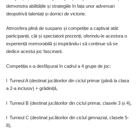
demonstra abilitățile și strategiile în fața unor adversari
deopotrivă talentați și dornici de victorie.
Atmosfera plină de suspans și competiție a captivat atât
participanții, cât și spectatorii prezenți, oferindu-le acestora o
experiență memorabilă și inspirându-i să continue să se
dedice acestui joc fascinant.
Competiția s-a des­fășurat în cadrul a 4 grupe de joc:
l Turneul A (destinat jucătorilor din ciclul primar (până la clasa
a 2-a inclusiv) + grădiniță,
l Turneul B (destinat jucătorilor din ciclul primar, clasele 3 și 4),
l Turneul C (destinat jucătorilor din ciclul gimnazial, clasele 5-
8),