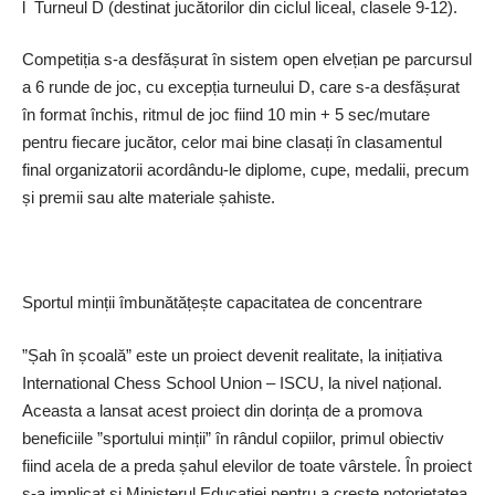
l Turneul D (destinat jucătorilor din ciclul liceal, clasele 9-12).
Competiția s-a desfă­șurat în sistem open el­vețian pe parcursul
a 6 runde de joc, cu excepția turneului D, care s-a desfășurat
în format închis, ritmul de joc fiind 10 min + 5 sec/mutare
pentru fiecare jucător, celor mai bine clasați în clasamentul
final organizatorii acordându-le diplome, cupe, medalii, precum
și premii sau alte materiale șahiste.
Sportul minții îmbunătățește capacitatea de concentrare
”Șah în școală” este un proiect devenit realitate, la inițiativa
International Chess School Union – ISCU, la nivel național.
Aceasta a lansat acest proiect din dorința de a promova
beneficiile ”sportului minții” în rândul copiilor, primul obiectiv
fiind acela de a preda șahul elevilor de toate vârstele. În proiect
s-a implicat și Ministerul Educației pentru a crește notorietatea