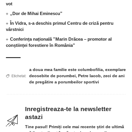
vot
„Dor de Mihai Eminescu”
În Vidra, s-a deschis primul Centru de criză pentru
vârstnici
Conferința națională ”Marin Drăcea – promotor al
conștiinței forestiere în România”
a doua mea familie este columbofilia
,
exemplare
deosebite de porumbei
,
Petre Iacob
,
zeci de ani
Etichetat:
de pregătire a porumbeilor sportivi
Inregistreaza-te la newsletter
astazi
Tine pasul! Primiți cele mai recente știri de ultimă