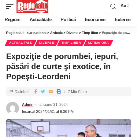
Aa
Regiuni
Actualitate
Politică
Economie
Externe
Regionalul - ziar national
>
Articole
>
Diverse
>
Timp liber
>
Expoziţie de porumbei, iepuri, păsări de curte şi exotice, în Popeşti-Leordeni
ACTUALITATE
DIVERSE
TIMP LIBER
ULTIMA ORA
Expoziţie de porumbei, iepuri,
păsări de curte şi exotice, în
Popeşti-Leordeni
Distribuie
7 Min Citire
Admin
ianuarie 31, 2024
Incarcat 2024/01/31 at 6:36 PM