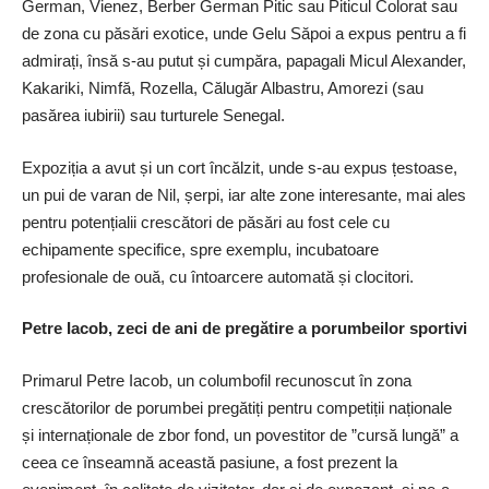
German, Vienez, Berber German Pitic sau Piticul Colorat sau
de zona cu păsări exotice, unde Gelu Săpoi a expus pentru a fi
admirați, însă s-au putut și cumpăra, papagali Micul Alexander,
Kakariki, Nimfă, Rozella, Călugăr Albastru, Amorezi (sau
pasărea iubirii) sau turturele Senegal.
Expoziția a avut și un cort încălzit, unde s-au expus țestoase,
un pui de varan de Nil, șerpi, iar alte zone interesante, mai ales
pentru potențialii crescători de păsări au fost cele cu
echipamente specifice, spre exemplu, incubatoare
profesionale de ouă, cu întoarcere automată și clocitori.
Petre Iacob, zeci de ani de pregătire a porumbeilor sportivi
Primarul Petre Iacob, un columbofil recunoscut în zona
crescătorilor de porumbei pregătiți pentru competiții naționale
și internaționale de zbor fond, un povestitor de ”cursă lungă” a
ceea ce înseamnă această pasiune, a fost prezent la