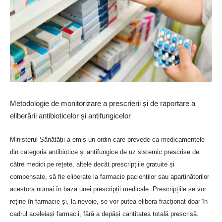
cât și a cardului de transport;
l orice casă de bilete cu emitere electronică din stațiile CFR
Călători, agenții de voiaj CFR Călători;
l în curând, prin transmiterea unui SMS la un număr ce va fi
comunicat ulterior.
Costul biletului la tarif întreg, fără rezervare, pentru o călătorie
Metodologie de monitorizare a prescrierii și de raportare a
dus sau întors pe ruta București Nord/ PO Parc Mogoșoaia/
eliberării antibioticelor și antifungicelor
PO Patinoar – Aeroport ”Henri Coandă” este de 5,5 lei.
Ministerul Sănătății a emis un ordin care prevede ca medicamentele
Dacă nu ai bilet valid, vei fi taxat suplimentar
din categoria antibiotice și antifungice de uz sistemic prescrise de
către medici pe rețete, altele decât prescripțiile gratuite și
Începând cu data 1 februarie 2024, în situația în care călătorul
compensate, să fie eliberate la farmacie pacienților sau aparținătorilor
nu prezintă, în momentul verificării legalității călătoriei de către
acestora numai în baza unei prescripții medicale. Prescripțiile se vor
personalul de tren, biletul/documentele de transport, acesta va
reține în farmacie și, la nevoie, se vor putea elibera fracționat doar în
fi considerat fără legitimație de călătorie și i se va emite bilet la
cadrul aceleiași farmacii, fără a depăși cantitatea totală prescrisă.
tarif de taxare în tren. Pasagerii care urcă din punctele PO