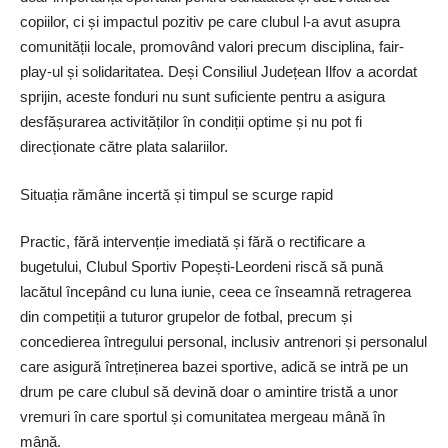
copiilor, ci și impactul pozitiv pe care clubul l-a avut asupra
comunității locale, promovând valori precum disciplina, ­fair-
play-ul și solidaritatea. Deși Consiliul Județean Ilfov a acordat
sprijin, aceste fonduri nu sunt suficiente pentru a asigura
desfășurarea activităților în condiții optime și nu pot fi
direcționate către plata salariilor.
Situația rămâne incertă și timpul se scurge rapid
Practic, fără inter­venție imediată și fără o rectificare a
bugetului, Clubul Sportiv Popești-Leordeni riscă să pună
lacătul începând cu luna iunie, ceea ce înseamnă retragerea
din competiții a tuturor grupelor de fotbal, precum și
concedierea întregului personal, inclusiv antrenori și personalul
care asigură întreținerea bazei sportive, adică se intră pe un
drum pe care clubul să devină doar o amintire tristă a unor
vremuri în care sportul și comunitatea mergeau mână în
mână.