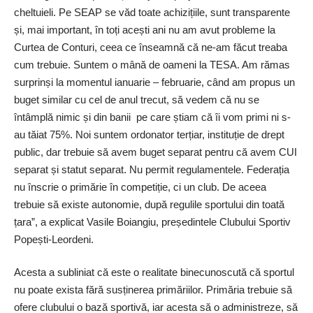
cheltuieli. Pe SEAP se văd toate achizițiile, sunt transparente
și, mai important, în toți acești ani nu am avut probleme la
Curtea de Conturi, ­ceea ce înseamnă că ne-am făcut treaba
cum trebuie. Suntem o mână de oameni la TESA. Am rămas
surprinși la momentul ianuarie – februarie, când am propus un
buget similar cu cel de anul trecut, să vedem că nu se
întâmplă nimic și din banii pe care știam că îi vom primi ni s-
au tăiat 75%. Noi suntem ordonator terțiar, instituție de drept
public, dar trebuie să avem buget separat pentru că avem CUI
separat și statut separat. Nu permit regulamentele. Federația
nu înscrie o primărie în competiție, ci un club. De aceea
trebuie să existe autonomie, după regulile sportului din toată
țara”, a explicat Vasile Boiangiu, președintele Clubului Sportiv
Popești-Leordeni.
Acesta a ­subliniat că este o realitate bine­cunoscută că sportul
nu poate exista fără sus­ținerea primăriilor. Primăria trebuie să
ofere clubului o bază sportivă, iar acesta să o administreze, să