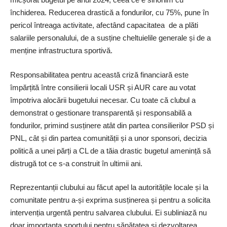
închiderea. Reducerea drastică a fondurilor, cu 75%, pune în
pericol întreaga activitate, afectând capacitatea de a plăti
salariile personalului, de a susține cheltuielile generale și de a
menține infrastructura sportivă.
Responsabilitatea pentru această criză financiară este
împărțită între consilierii locali USR și AUR care au votat
împotriva alocării bugetului necesar. Cu toate că clubul a
demonstrat o gestionare transparentă și responsabilă a
fondurilor, primind susținere atât din partea consilierilor PSD și
PNL, cât și din partea comunității și a unor sponsori, decizia
politică a unei părți a CL de a tăia drastic bugetul amenință să
distrugă tot ce s-a construit în ultimii ani.
Reprezentanții clubului au făcut apel la autoritățile locale și la
comunitate pentru a-și exprima susținerea și pentru a solicita
intervenția urgentă pentru salvarea clubului. Ei subliniază nu
doar importanța sportului pentru sănătatea și dezvoltarea