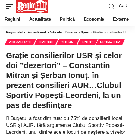
Aa
Regiuni
Actualitate
Politică
Economie
Externe
Regionalul - ziar national
>
Articole
>
Diverse
>
Sport
>
Grație consilierilor USR și celor doi ”dezertori” – Constantin Mitran și Șerban Ionuț, în prezent consilieri AUR…Clubul Sportiv Popeşti-Leordeni, la un pas de desfiinţare
ACTUALITATE
DIVERSE
REGIUNI
SPORT
ULTIMA ORA
Grație consilierilor USR și celor
doi ”dezertori” – Constantin
Mitran și Șerban Ionuț, în
prezent consilieri AUR…Clubul
Sportiv Popeşti-Leordeni, la un
pas de desfiinţare
 Bugetul a fost diminuat cu 75% de consilierii locali
USR și AUR, fără argumente Clubul Sportiv Popești-
Leordeni, unul dintre acele locuri de naștere a viselor