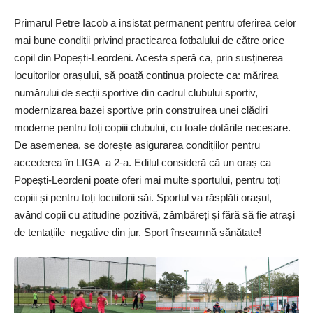
Primarul Petre Iacob a insistat permanent pentru oferirea celor
mai bune condiții privind practicarea fotbalului de către orice
copil din Popești-Leordeni. Acesta speră ca, prin susținerea
locuitorilor orașului, să poată continua proiecte ca: mărirea
numărului de secții sportive din cadrul clubului sportiv,
modernizarea bazei sportive prin construirea unei clădiri
moderne pentru toți copiii clubului, cu toate dotările necesare.
De asemenea, se dorește asigurarea condițiilor pentru
accederea în LIGA a 2-a. Edilul consideră că un oraș ca
Popești-Leordeni poate oferi mai multe sportului, pentru toți
copiii și pentru toți locuitorii săi. Sportul va răsplăti orașul,
având copii cu atitudine pozitivă, zâmbăreți și fără să fie atrași
de tentațiile negative din jur. Sport înseamnă sănătate!