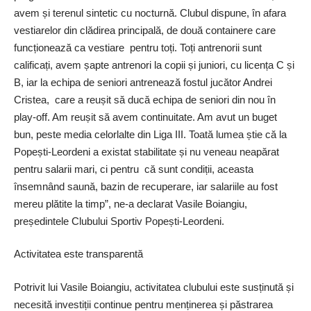
avem și terenul sintetic cu nocturnă. Clubul dispune, în afara
vestiarelor din clădirea principală, de două containere care
funcționează ca vestiare pentru toți. Toți antrenorii sunt
calificați, avem șapte antrenori la copii și juniori, cu licența C și
B, iar la echipa de seniori antrenează fostul jucător Andrei
Cristea, care a reușit să ducă echipa de seniori din nou în
play-off. Am reușit să avem continuitate. Am avut un buget
bun, peste media celorlalte din Liga III. Toată lumea știe că la
Popești-Leordeni a existat stabilitate și nu veneau neapărat
pentru salarii mari, ci pentru că sunt condiții, aceasta
însemnând saună, bazin de recuperare, iar salariile au fost
mereu plătite la timp”, ­ne-a declarat Vasile Boiangiu,
președintele Clubului Sportiv Popești-Leordeni.
Activitatea este transparentă
Potrivit lui Vasile Boiangiu, activitatea clubului este susținută și
necesită investiții continue pentru menținerea și păstrarea