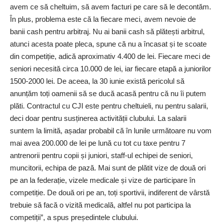
avem ce să cheltuim, să avem facturi pe care să le decontăm.
În plus, problema este că la fiecare meci, avem nevoie de
banii cash pentru arbitraj. Nu ai banii cash să plătești arbitrul,
atunci acesta poate pleca, spune că nu a încasat și te scoate
din competiție, adică aproximativ 4.400 de lei. Fiecare meci de
seniori necesită circa 10.000 de lei, iar fiecare etapă a juniorilor
1500-2000 lei. De aceea, la 30 iunie există pericolul să
anunțăm toți oamenii să se ducă acasă pentru că nu îi putem
plăti. Contractul cu CJI este pentru cheltuieli, nu pentru salarii,
deci doar pentru susținerea activității clubului. La salarii
suntem la limită, așadar probabil că în lunile următoare nu vom
mai avea 200.000 de lei pe lună cu tot cu taxe pentru 7
antrenorii pentru copii și juniori, staff-ul echipei de seniori,
muncitorii, echipa de pază. Mai sunt de plătit vize de două ori
pe an la federație, vizele medicale și vize de participare în
competiție. De două ori pe an, toți sportivii, indiferent de vârstă
trebuie să facă o vizită medicală, altfel nu pot participa la
competiții”, a spus președintele clubului.