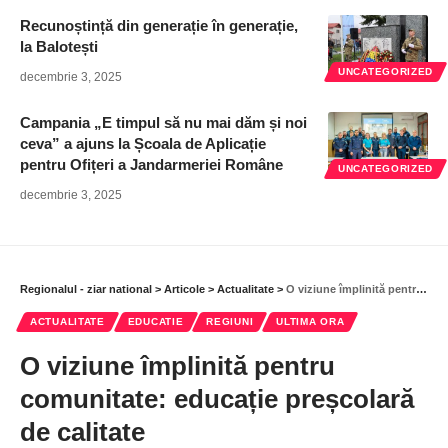
Recunoștință din generație în generație,
la Balotești
UNCATEGORIZED
decembrie 3, 2025
Campania „E timpul să nu mai dăm și noi
ceva” a ajuns la Școala de Aplicație
pentru Ofițeri a Jandarmeriei Române
UNCATEGORIZED
decembrie 3, 2025
Regionalul - ziar national
>
Articole
>
Actualitate
>
O viziune împlinită pentru comunitate: educație preșcolară de calitate
ACTUALITATE
EDUCATIE
REGIUNI
ULTIMA ORA
O viziune împlinită pentru
comunitate: educație preșcolară
de calitate