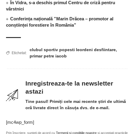
În Vidra, s-a deschis primul Centru de criză pentru
vârstnici
Conferința națională ”Marin Drăcea – promotor al
conștiinței forestiere în România”
clubul sportiv popesti leordeni desfiintare
,
Etichetat:
primar petre iacob
Inregistreaza-te la newsletter
astazi
Tine pasul! Primiți cele mai recente știri de ultimă
oră livrate direct în căsuța dvs. de e-mail.
[mc4wp_form]
Prin înscriere, sunteți de acord cu
Termenii și condițiile noastre
și acceptați practicile