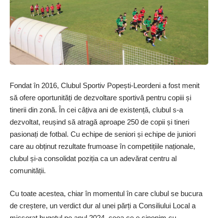
Fondat în 2016, Clubul Sportiv Popești-Leordeni a fost menit
să ofere oportunități de dezvoltare sportivă pentru copiii și
tinerii din zonă. În cei câțiva ani de existență, clubul s-a
dezvoltat, reu­șind să atragă aproape 250 de copii și tineri
pasionați de fotbal. Cu echipe de seniori și echipe de juniori
care au obținut rezultate frumoase în competițiile naționale,
clubul și-a con­solidat poziția ca un adevărat centru al
comunității.
Cu toate acestea, chiar în momentul în care clubul se bucura
de creștere, un verdict dur al unei părți a Consiliului Local a
micșorat bugetul pe anul 2024, ceea ce e sinonim cu