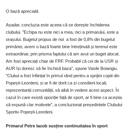
O bază apreciată
Așadar, concluzia este aceea că se dorește închiderea
clubului. ”Echipa nu este nici a mea, nici a primarului, este a
orașului. Bugetul propus de noi a fost de 0,8% din bugetul
primăriei, avem o bază foarte bine întreținută și terenul este
extraordinar, prin prisma faptului că am avut un buget alocat.
Am fost apreciați chiar de FRF. Probabil că cei de la USR și
AUR își doresc să fie închisă baza”, spune Vasile Boiangiu.
”Clubul a fost înființat în primul rând pentru a sprijini copiii din
Popești-Leordeni, și ar fi de dorit ca și consilierii locali,
reprezentanții comunității, să aibă în vedere acest aspect. În
cazul în care există opoziție față de sport, ar fi bine ca aceștia
să expună clar motivele”, a concluzionat președintele Clubului
Sportiv Popești-Leordeni.
Primarul Petre Iacob susține continuitatea în sport