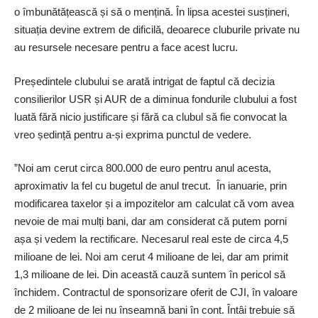
o îmbunătățească și să o mențină. În lipsa acestei susțineri,
situația devine extrem de dificilă, deoarece cluburile private nu
au resursele necesare pentru a face acest lucru.
Președintele clubului se arată intrigat de faptul că decizia
consilierilor USR și AUR de a diminua fondurile clubului a fost
luată fără nicio justificare și fără ca clubul să fie convocat la
vreo ședință pentru a-și exprima punctul de vedere.
”Noi am cerut circa 800.000 de euro pentru anul acesta,
aproximativ la fel cu bugetul de anul trecut. În ianuarie, prin
modificarea taxelor și a impozitelor am calculat că vom avea
nevoie de mai mulți bani, dar am considerat că putem porni
așa și vedem la rectificare. Necesarul real este de circa 4,5
milioane de lei. Noi am cerut 4 milioane de lei, dar am primit
1,3 milioane de lei. Din această cauză suntem în pericol să
închidem. Contractul de sponsorizare oferit de CJI, în valoare
de 2 milioane de lei nu înseamnă bani în cont. Întâi trebuie să