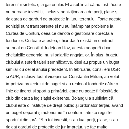
terenului sintetic și a gazonului. El a subliniat că au fost făcute
numeroase investiții, inclusiv achiziționarea de porți, plase și
ridicarea de garduri de protecție în jurul terenului. Toate aceste
achiziții sunt transparente și nu au întâmpinat probleme la
Curtea de Conturi, ceea ce denotă o gestionare corectă a
fondurilor. Cu toate acestea, chiar dacă există un contract
semnat cu Consiliul Județean Ilfov, acesta acoperă doar
cheltuielile generale, nu și salariile angajaților. În plus, bugetul
clubului a suferit tăieri semnificative, deși au propus un buget
similar cu cel al anului precedent. În februarie, consilierii USR
și AUR, inclusiv fostul viceprimar Constantin Mitran, au votat
împotriva proiectului de buget și au realocat fondurile către o
linie de tineret și sport a primăriei, care nu poate fi folosită de
club din cauza legislației existente. Boiangiu a subliniat că
clubul este o instituție de drept public și ordonator terțiar, având
un buget separat și autonomie în conformitate cu regulile
sportului din țară. ­”S-a tot investit, s-au luat porți, plase, s-au
ridicat garduri de protecție de jur împrejur, se fac multe