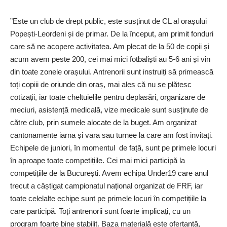
”Este un club de drept public, este susținut de CL al orașului
Popești-Leordeni și de primar. De la început, am primit fonduri
care să ne acopere activitatea. Am plecat de la 50 de copii și
acum avem peste 200, cei mai mici fotbaliști au 5-6 ani și vin
din toate zonele orașului. Antrenorii sunt instruiți să primească
toți copiii de oriunde din oraș, mai ales că nu se plătesc
cotizații, iar toate cheltuielile pentru deplasări, organizare de
meciuri, asistență medicală, vize medicale sunt susținute de
către club, prin sumele alocate de la buget. Am organizat
cantonamente iarna și vara sau turnee la care am fost invitați.
Echipele de juniori, în momentul de față, sunt pe primele locuri
în aproape toate competițiile. Cei mai mici participă la
competițiile de la București. Avem echipa Under19 care anul
trecut a câștigat campionatul național organizat de FRF, iar
toate celelalte echipe sunt pe primele locuri în competițiile la
care participă. Toți antrenorii sunt foarte implicați, cu un
program foarte bine stabilit. Baza materială este ofertantă,