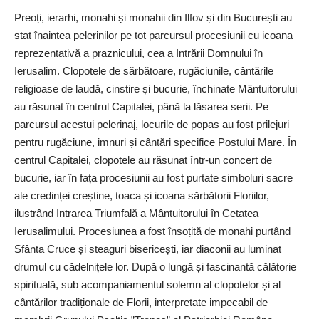
Preoți, ierarhi, monahi și monahii din Ilfov și din București au
stat înaintea pelerinilor pe tot parcursul procesiunii cu icoana
reprezentativă a praznicului, cea a Intrării Domnului în
Ierusalim. Clopotele de sărbătoare, rugăciunile, cântările
religioase de laudă, cinstire și bucurie, închinate Mântuitorului
au răsunat în centrul Capitalei, până la lăsarea serii. Pe
parcursul acestui pelerinaj, locurile de popas au fost prilejuri
pentru rugăciune, imnuri și cântări specifice Postului Mare. În
centrul Capitalei, clopotele au răsunat ­într-un concert de
bucurie, iar în fața procesiunii au fost purtate simboluri sacre
ale credinței creștine, toaca și icoana sărbătorii Floriilor,
ilustrând Intrarea Triumfală a Mântuitorului în Cetatea
Ierusalimului. Procesiunea a fost însoțită de monahi purtând
Sfânta Cruce și steaguri bisericești, iar diaconii au luminat
drumul cu cădelnițele lor. După o lungă și fascinantă călătorie
spirituală, sub acompaniamentul solemn al clopotelor și al
cântărilor tradiționale de Florii, interpretate impecabil de