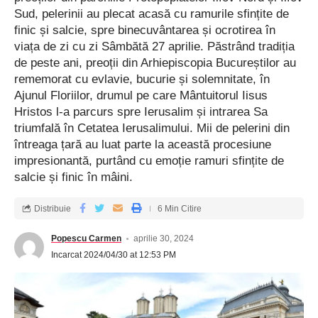
Sud, pelerinii au plecat acasă cu ramurile sfințite de
finic și salcie, spre binecuvântarea și ocrotirea în
viața de zi cu zi Sâmbătă 27 aprilie. Păstrând tradiția
de peste ani, preoții din Arhiepiscopia Bucureștilor au
rememorat cu evlavie, bucurie și solemnitate, în
Ajunul Floriilor, drumul pe care Mântuitorul Iisus
Hristos l-a parcurs spre Ierusalim și intrarea Sa
triumfală în Cetatea Ierusalimului. Mii de pelerini din
întreaga țară au luat parte la această procesiune
impresionantă, purtând cu emoție ramuri sfințite de
salcie și finic în mâini.
Distribuie
6 Min Citire
Popescu Carmen
aprilie 30, 2024
Incarcat 2024/04/30 at 12:53 PM