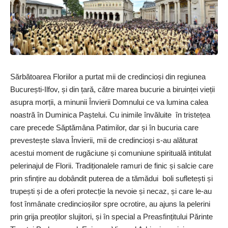
Sărbătoarea Floriilor a purtat mii de credincioși din regiunea
București-Ilfov, și din țară, către marea bucurie a biruinței vieții
asupra morții, a minunii Învierii Domnului ce va lumina calea
noastră în Duminica Paștelui. Cu inimile învăluite în tristețea
care precede Săptămâna Patimilor, dar și în bucuria care
prevestește slava Învierii, mii de credincioși s-au alăturat
acestui moment de rugăciune și comuniune spirituală intitulat
pelerinajul de Florii. Tradiționalele ramuri de finic și salcie care
prin sfințire au dobândit puterea de a tămădui boli sufletești și
trupești și de a oferi protecție la nevoie și necaz, și care le-au
fost înmânate credincioșilor spre ocrotire, au ajuns la pelerini
prin grija preoților slujitori, și în special a Preasfințitului Părinte