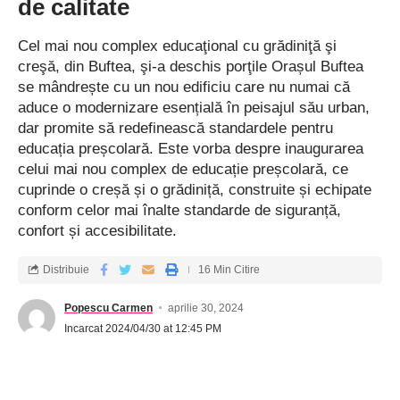
de calitate
intervenția urgentă pentru salvarea clubului. Ei subliniază nu
doar importanța sportului pentru sănătatea și dezvoltarea
Cel mai nou complex educaţional cu grădiniţă şi
creşă, din Buftea, şi-a deschis porţile Orașul Buftea
copiilor, ci și impactul pozitiv pe care clubul l-a avut asupra
se mândrește cu un nou edificiu care nu numai că
comunității locale, promovând valori precum disciplina, ­fair-
aduce o modernizare esențială în peisajul său urban,
play-ul și solidaritatea. Deși Consiliul Județean Ilfov a acordat
dar promite să redefinească standardele pentru
sprijin, aceste fonduri nu sunt suficiente pentru a asigura
educația preșcolară. Este vorba despre inaugurarea
desfășurarea activităților în condiții optime și nu pot fi
celui mai nou complex de educație preșcolară, ce
direcționate către plata salariilor.
cuprinde o creșă și o grădiniță, construite și echipate
conform celor mai înalte standarde de siguranță,
Situația rămâne incertă și timpul se scurge rapid
confort și accesibilitate.
Practic, fără inter­venție imediată și fără o rectificare a
Distribuie
16 Min Citire
bugetului, Clubul Sportiv Popești-Leordeni riscă să pună
lacătul începând cu luna iunie, ceea ce înseamnă retragerea
Popescu Carmen
aprilie 30, 2024
din competiții a tuturor grupelor de fotbal, precum și
Incarcat 2024/04/30 at 12:45 PM
concedierea întregului personal, inclusiv antrenori și personalul
care asigură întreținerea bazei sportive, adică se intră pe un
drum pe care clubul să devină doar o amintire tristă a unor