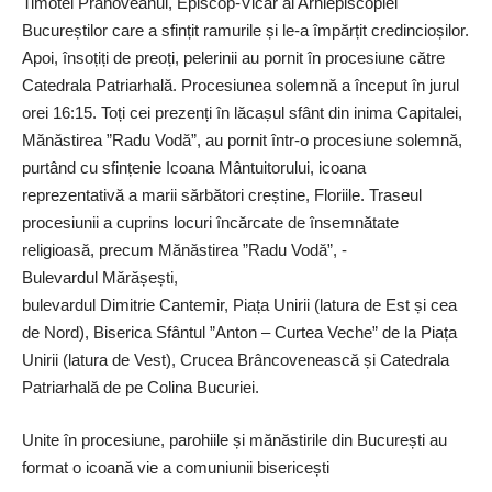
Timotei Prahoveanul, Epis­cop-Vicar al Arhiepiscopiei
Bucureștilor care a sfințit ramurile și le-a împărțit credincioșilor.
Apoi, în­soțiți de preoți, pelerinii au pornit în procesiune către
Catedrala Patriarhală. Procesiunea solemnă a început în jurul
orei 16:15. Toți cei prezenți în lăcașul sfânt din inima Capitalei,
Mănăstirea ”Radu Vodă”, au pornit într-o procesiune solemnă,
purtând cu sfințenie Icoana Mântuitorului, icoana
reprezentativă a marii sărbători creștine, Floriile. Traseul
procesiunii a cuprins locuri încărcate de însemnătate
religioasă, precum Mănăstirea ”Radu Vodă”, ­
Bulevardul Mărășești,
bulevardul Dimitrie Cantemir, Piața Unirii (latura de Est și cea
de Nord), Biserica Sfântul ”Anton – Curtea Veche” de la Piața
Unirii (latura de Vest), ­Crucea Brâncovenească și Ca­tedrala
Patriarhală de pe Colina Bucuriei.
Unite în procesiune, parohiile și mănăstirile din București au
format o icoană vie a comuniunii bisericești