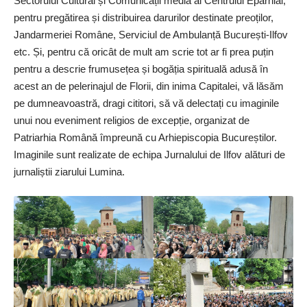
Sectorului Cultural și Comunicații media al Centrului Eparhial,
pentru pregătirea și distribuirea darurilor destinate preoților,
Jandarmeriei Române, Serviciul de Ambulanță București-Ilfov
etc. Și, pentru că oricât de mult am scrie tot ar fi prea puțin
pentru a descrie frumusețea și bogăția spirituală adusă în
acest an de pelerinajul de Florii, din inima Capitalei, vă lăsăm
pe dumneavoastră, dragi cititori, să vă delectați cu imaginile
unui nou eveniment religios de excepție, organizat de
Patriarhia Română împreună cu Arhiepiscopia Bucureștilor.
Imaginile sunt realizate de echipa Jurnalului de Ilfov alături de
jurnaliștii ziarului Lumina.