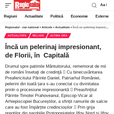
Aa
Regiuni
Actualitate
Politică
Economie
Externe
Regionalul - ziar national
>
Articole
>
Actualitate
>
Încă un pelerinaj impresionant, de Florii, în Capitală
ACTUALITATE
RELIGIE
ULTIMA ORA
Încă un pelerinaj impresionant,
de Florii, în Capitală
Drumul spre patimile Mântuitorului, rememorat de mii
de români însetaţi de credinţă  Cu binecuvântarea
Preafericitului Părinte Daniel, Patriarhul României,
pelerini din toată țara s-au conectat cu divinitatea
printr-o procesiune impresionantă  Preasfințitul
Părinte Timotei Prahoveanul, Episcop-Vicar al
Arhiepiscopiei Bucureștilor, a sfințit ramurile de salcie
care au fost împărțite credincioșilor  Prin grija
preoților din parohiile Protopopiatelor Ilfov Nord și Ilfov