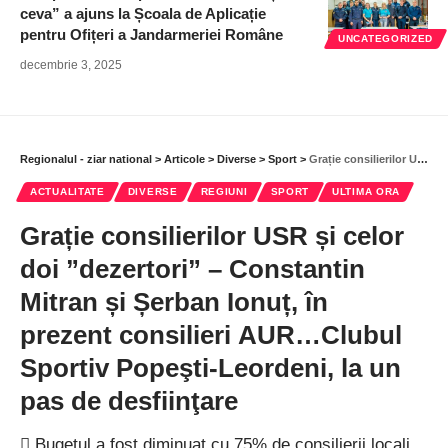
ceva” a ajuns la Școala de Aplicație
pentru Ofițeri a Jandarmeriei Române
UNCATEGORIZED
decembrie 3, 2025
Regionalul - ziar national
>
Articole
>
Diverse
>
Sport
>
Grație consilierilor USR și celor doi ”dezertori” – Constantin Mitran și Șerban Ionuț, în prezent consilieri AUR…Clubul Sportiv Popeşti-Leordeni, la un pas de desfiinţare
ACTUALITATE
DIVERSE
REGIUNI
SPORT
ULTIMA ORA
Grație consilierilor USR și celor
doi ”dezertori” – Constantin
Mitran și Șerban Ionuț, în
prezent consilieri AUR…Clubul
Sportiv Popeşti-Leordeni, la un
pas de desfiinţare
 Bugetul a fost diminuat cu 75% de consilierii locali