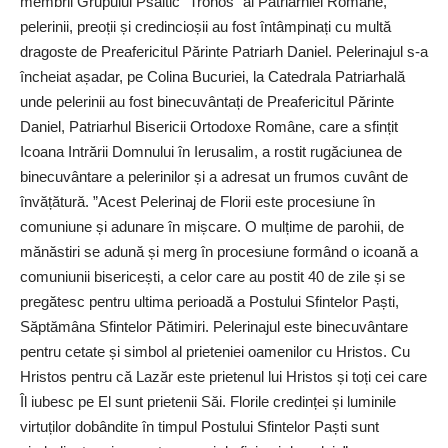
membrii Grupului Psaltic ”Tronos” al Patriarhiei Române,
pelerinii, preoții și credincioșii au fost întâmpinați cu multă
dragoste de Preafericitul Părinte Patriarh Daniel. Pelerinajul s-a
încheiat așadar, pe Colina Bucuriei, la Catedrala Patriarhală
unde pelerinii au fost binecuvântați de Preafericitul Părinte
Daniel, Patriarhul Bisericii Ortodoxe Române, care a sfințit
Icoana Intrării Domnului în Ierusalim, a rostit rugăciunea de
binecuvântare a pelerinilor și a adresat un frumos cuvânt de
învățătură. ”Acest Pelerinaj de Florii este procesiune în
comuniune și adunare în mișcare. O mulțime de parohii, de
mănăstiri se adună și merg în procesiune formând o icoană a
comuniunii bisericești, a celor care au postit 40 de zile și se
pregătesc pentru ultima perioadă a Postului Sfintelor Paști,
Săptămâna Sfintelor Pătimiri. Pelerinajul este binecuvântare
pentru cetate și simbol al prieteniei oamenilor cu Hristos. Cu
Hristos pentru că Lazăr este prietenul lui Hristos și toți cei care
Îl iubesc pe El sunt prietenii Săi. Florile credinței și luminile
virtuților dobândite în timpul Postului Sfintelor Paști sunt