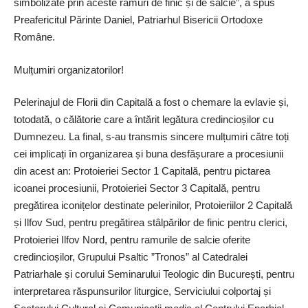
simbolizate prin aceste ramuri de finic și de salcie”, a spus
Preafericitul Părinte Daniel, Patriarhul Bisericii Ortodoxe
Române.
Mulțumiri organizatorilor!
Pelerinajul de Florii din Capitală a fost o chemare la evlavie și,
totodată, o călătorie care a întărit legătura credincioșilor cu
Dumnezeu. La final, s-au transmis sincere mulțumiri către toți
cei implicați în organizarea și buna desfășurare a procesiunii
din acest an: Protoieriei Sector 1 Capitală, pentru pictarea
icoanei procesiunii, Protoieriei Sector 3 Capitală, pentru
pregătirea iconițelor destinate pelerinilor, Protoieriilor 2 Capitală
și Ilfov Sud, pentru pregătirea stâlpărilor de finic pentru clerici,
Protoieriei Ilfov Nord, pentru ramurile de salcie oferite
credincioșilor, Grupului Psaltic ”Tronos” al Catedralei
Patriarhale și corului Seminarului Teologic din București, pentru
interpretarea răspunsurilor liturgice, Serviciului colportaj și