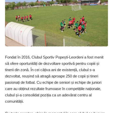
Fondat în 2016, Clubul Sportiv Popești-Leordeni a fost menit
să ofere oportunități de dezvoltare sportivă pentru copiii și
tinerii din zonă. În cei câțiva ani de existență, clubul s-a
dezvoltat, reu­șind să atragă aproape 250 de copii și tineri
pasionați de fotbal. Cu echipe de seniori și echipe de juniori
care au obținut rezultate frumoase în competițiile naționale,
clubul și-a con­solidat poziția ca un adevărat centru al
comunității.