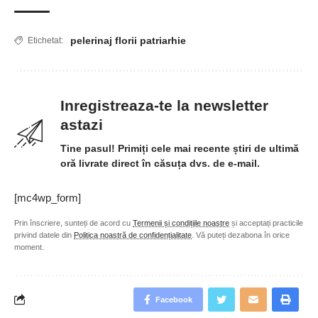
pelerinaj florii patriarhie
Etichetat:
Inregistreaza-te la newsletter
astazi
Tine pasul! Primiți cele mai recente știri de ultimă
oră livrate direct în căsuța dvs. de e-mail.
[mc4wp_form]
Prin înscriere, sunteți de acord cu
Termenii și condițiile noastre
și acceptați practicile
privind datele din
Politica noastră de confidențialitate
. Vă puteți dezabona în orice
moment.
Facebook