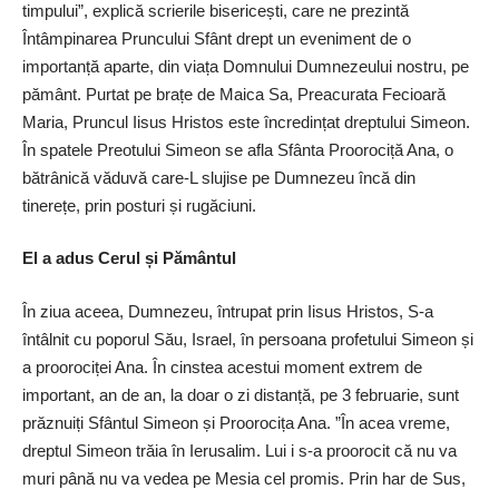
timpului”, explică scrierile bisericești, care ne prezintă
Întâmpinarea Pruncului Sfânt drept un eveniment de o
importanță aparte, din viața Domnului Dumnezeului nostru, pe
pământ. Purtat pe brațe de Maica Sa, Preacurata Fecioară
Maria, Pruncul Iisus Hristos este încredințat dreptului Simeon.
În spatele Preotului Simeon se afla Sfânta Proorociță Ana, o
bătrânică văduvă care-L slujise pe Dumnezeu încă din
tinerețe, prin posturi și rugăciuni.
El a adus Cerul și Pământul
În ziua aceea, Dumnezeu, întrupat prin Iisus Hristos, S-a
întâlnit cu poporul Său, Israel, în persoana profetului Simeon și
a proorociței Ana. În cinstea acestui moment extrem de
important, an de an, la doar o zi distanță, pe 3 februarie, sunt
prăznuiți Sfântul Simeon și Proorocița Ana. ”În acea vreme,
dreptul Simeon trăia în Ierusalim. Lui i s-a proorocit că nu va
muri până nu va vedea pe Mesia cel promis. Prin har de Sus,