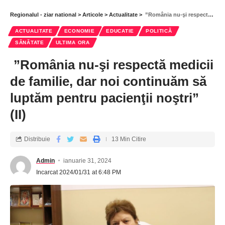
Regionalul - ziar national
>
Articole
>
Actualitate
>
”România nu-şi respectă medicii de familie, dar noi continuăm să luptăm pentru pacienţii noştri” (II)
ACTUALITATE
ECONOMIE
EDUCATIE
POLITICĂ
SĂNĂTATE
ULTIMA ORA
”România nu-şi respectă medicii
de familie, dar noi continuăm să
luptăm pentru pacienţii noştri”
(II)
Distribuie
13 Min Citire
Admin
ianuarie 31, 2024
Incarcat 2024/01/31 at 6:48 PM