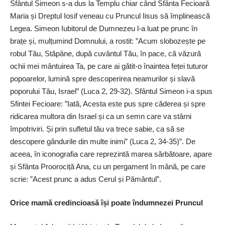
Sfântul Simeon s-a dus la Templu chiar când Sfânta Fecioară
Maria și Dreptul Iosif veneau cu Pruncul Iisus să împlinească
Legea. Simeon Iubitorul de Dumnezeu l-a luat pe prunc în
brațe și, mulțumind Domnului, a rostit: ”Acum slobozește pe
robul Tău, Stăpâne, după cuvântul Tău, în pace, că văzură
ochii mei mântuirea Ta, pe care ai ­gătit-o înaintea feței tuturor
popoarelor, lumină spre descoperirea neamurilor și slavă
poporului Tău, Israel” (Luca 2, 29-32). Sfântul Simeon i-a spus
Sfintei Fecioare: ”Iată, Acesta este pus spre căderea și spre
ridicarea multora din Israel și ca un semn care va stârni
împotriviri. Și prin sufletul tău va trece sabie, ca să se
descopere gândurile din multe inimi” (Luca 2, 34-35)”. De
aceea, în iconografia care reprezintă marea sărbătoare, apare
și Sfânta Proorociță Ana, cu un pergament în mână, pe care
scrie: ”Acest prunc a adus Cerul și Pământul”.
Orice mamă credincioasă își poate îndumnezei Pruncul