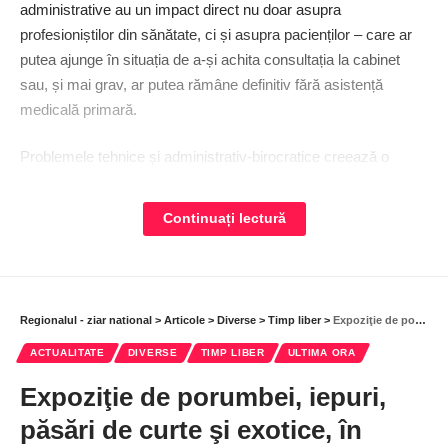
administrative au un impact direct nu doar asupra
profesioniștilor din sănătate, ci și asupra pacienților – care ar
putea ajunge în situația de a-și achita consultația la cabinet
sau, și mai grav, ar putea rămâne definitiv fără asistență
medicală primară.
Problemele tehnice și administrativ-birocratice creează o
dezorganizare generală în serviciile medicale primare.
Programări întârziate, gestionare defectuoasă a dosarelor
Continuați lectură
medicale și dificultățile în obținerea actelor pot conduce la o
scădere semnificativă a eficienței serviciilor medicale oferite
pacienților.
Regionalul - ziar national
>
Articole
>
Diverse
>
Timp liber
>
Expoziţie de porumbei, iepuri, păsări de curte şi exotice, în Popeşti-Leordeni
După cum se știe, Casa Națională de Asigurări de Sănătate
utilizează ­SIUI. Acest sistem are rolul de a gestiona și de a
ACTUALITATE
DIVERSE
TIMP LIBER
ULTIMA ORA
identifica unitățile sanitare, furnizorii de servicii medicale și
Expoziţie de porumbei, iepuri,
prestatorii de asistență medicală. Mai exact, SIUI furnizează
păsări de curte şi exotice, în
informații despre toate entitățile din sistemul de sănătate,