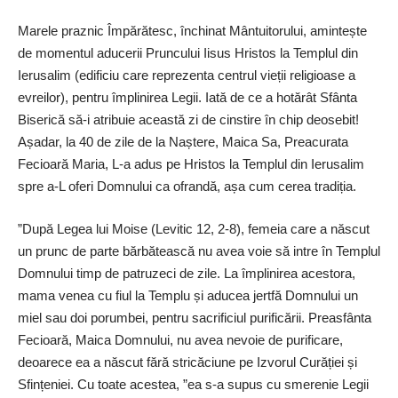
Marele praznic Împărătesc, închinat Mântuitorului, amintește
de momentul aducerii Pruncului Iisus Hristos la Templul din
Ierusalim (edificiu care reprezenta centrul vieții religioase a
evreilor), pentru împlinirea Legii. Iată de ce a hotărât Sfânta
Biserică să-i atribuie această zi de cinstire în chip deosebit!
Așadar, la 40 de zile de la Naștere, Maica Sa, Preacurata
Fecioară Maria, L-a adus pe Hristos la Templul din Ierusalim
spre a-L oferi Domnului ca ofrandă, așa cum cerea tradiția.
”După Legea lui Moise (Levitic 12, 2-8), femeia care a născut
un prunc de parte bărbătească nu avea voie să intre în Templul
Domnului timp de patruzeci de zile. La împlinirea acestora,
mama venea cu fiul la Templu și aducea jertfă Domnului un
miel sau doi porumbei, pentru sacrificiul purificării. Preasfânta
Fecioară, Maica Domnului, nu avea nevoie de purificare,
deoarece ea a născut fără stricăciune pe Izvorul Curăției și
Sfințeniei. Cu toate acestea, ”ea s-a supus cu smerenie Legii