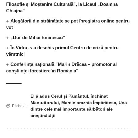
Filosofie și Moștenire Culturală”, la Liceul „Doamna
Chiajna”
Alegătorii din străinătate se pot înregistra online pentru
vot
„Dor de Mihai Eminescu”
În Vidra, s-a deschis primul Centru de criză pentru
vârstnici
Conferința națională ”Marin Drăcea – promotor al
conștiinței forestiere în România”
El a adus Cerul și Pământul
,
închinat
Mântuitorului
,
Marele praznic Împărătesc
,
Una
Etichetat:
dintre cele mai importante sărbători ale
creștinătății