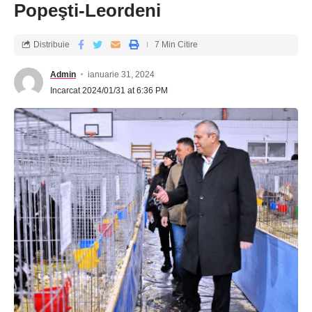
inclusiv cabinetele medicale, spitalele, laboratoarele, clinici și
Popeşti-Leordeni
alte unități similare. Din păcate, de nenumărate ori, acest
sistem este nefuncțional și creează un adevărat haos. Situația
Distribuie
7 Min Citire
critică în care se află medicii de familie, pe care am început să
o prezentăm încă din ediția de săptămâna trecută a Jurnalului
Admin
ianuarie 31, 2024
de Ilfov, reprezintă nu doar o provocare pentru aceștia, ci și o
Incarcat 2024/01/31 at 6:36 PM
amenințare directă pentru asistența medicală primară.
Calitatea asistenței medicale, în pericol
Este imperativ ca autoritățile și factorii de decizie să
recunoască gravitatea problemelor și să implementeze soluții
eficiente pentru a asigura un acces corespunzător la servicii
medicale primare pentru toți membrii comunității. În absența
unor măsuri urgente, riscul de excludere și degradare a calității
asistenței medicale va persista, afectând în mod negativ
sănătatea și bunăstarea a milioane de oameni.