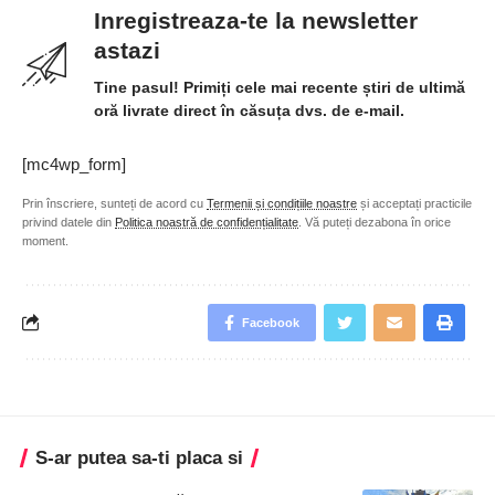
Inregistreaza-te la newsletter
astazi
Tine pasul! Primiți cele mai recente știri de ultimă
oră livrate direct în căsuța dvs. de e-mail.
[mc4wp_form]
Prin înscriere, sunteți de acord cu
Termenii și condițiile noastre
și acceptați practicile
privind datele din
Politica noastră de confidențialitate
. Vă puteți dezabona în orice
moment.
Facebook
S-ar putea sa-ti placa si