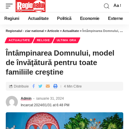
Aa
Regiuni
Actualitate
Politică
Economie
Externe
Regionalul - ziar national
>
Articole
>
Actualitate
>
Întâmpinarea Domnului, model de învăţătură pentru toate familiile creştine
ACTUALITATE
RELIGIE
ULTIMA ORA
Întâmpinarea Domnului, model
de învăţătură pentru toate
familiile creştine
Distribuie
4 Min Citire
Admin
ianuarie 31, 2024
Incarcat 2024/01/31 at 6:48 PM