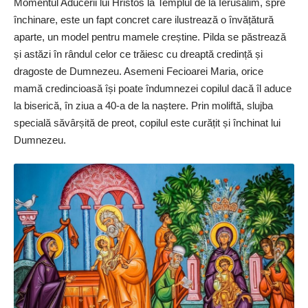
Momentul Aducerii lui Hristos la Templul de la Ierusalim, spre
închinare, este un fapt concret care ilustrează o învățătură
aparte, un model pentru mamele creștine. Pilda se păstrează
și astăzi în rândul celor ce trăiesc cu dreaptă credință și
dragoste de Dumnezeu. Asemeni Fecioarei Maria, orice
mamă credincioasă își poate îndumnezei copilul dacă îl aduce
la biserică, în ziua a 40-a de la naștere. Prin moliftă, slujba
specială săvârșită de preot, copilul este curățit și închinat lui
Dumnezeu.