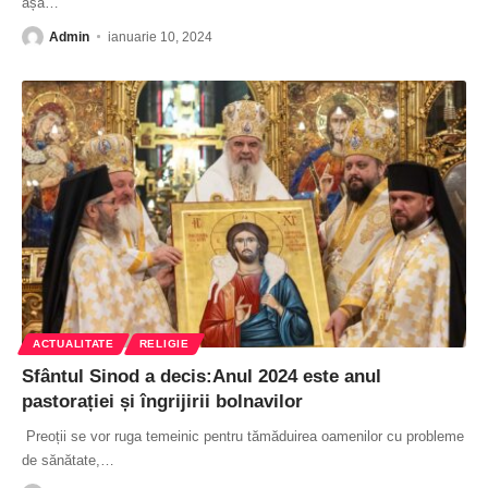
așa
…
Admin
ianuarie 10, 2024
ACTUALITATE
RELIGIE
Sfântul Sinod a decis:Anul 2024 este anul
pastorației și îngrijirii bolnavilor
Preoții se vor ruga temeinic pentru tămăduirea oamenilor cu probleme
de sănătate,
…