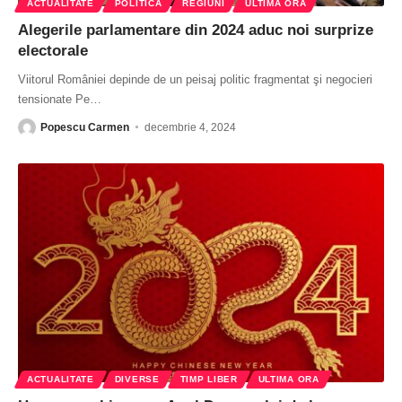
ACTUALITATE
POLITICĂ
REGIUNI
ULTIMA ORA
Alegerile parlamentare din 2024 aduc noi surprize
electorale
Viitorul României depinde de un peisaj politic fragmentat şi negocieri
tensionate Pe
…
Popescu Carmen
decembrie 4, 2024
ACTUALITATE
DIVERSE
TIMP LIBER
ULTIMA ORA