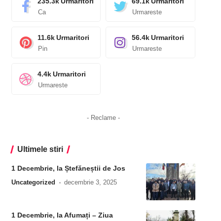
235.3k
Urmaritori
69.1k
Urmaritori
Ca
Urmareste
11.6k
Urmaritori
56.4k
Urmaritori
Pin
Urmareste
4.4k
Urmaritori
Urmareste
- Reclame -
Ultimele stiri
1 Decembrie, la Ștefăneștii de Jos
Uncategorized
decembrie 3, 2025
1 Decembrie, la Afumați – Ziua