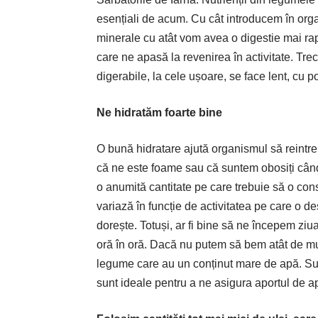
esențiali de acum. Cu cât introducem în orga
minerale cu atât vom avea o digestie mai rap
care ne apasă la revenirea în activitate. Tre
digerabile, la cele ușoare, se face lent, cu p
Ne hidratăm foarte bine
O bună hidratare ajută organismul să reintre m
că ne este foame sau că suntem obosiți când
o anumită cantitate pe care trebuie să o con
variază în funcție de activitatea pe care o de
dorește. Totuși, ar fi bine să ne începem z
oră în oră. Dacă nu putem să bem atât de m
legume care au un conținut mare de apă. Supe
sunt ideale pentru a ne asigura aportul de a