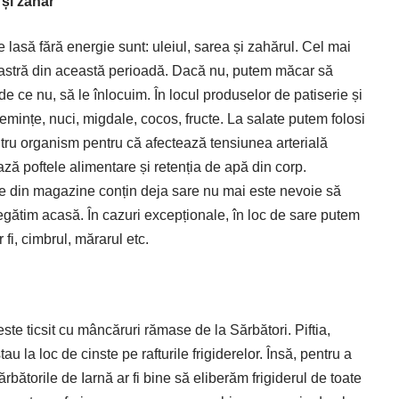
e și zahăr
e lasă fără energie sunt: uleiul, sarea și zahărul. Cel mai
 noastră din această perioadă. Dacă nu, putem măcar să
de ce nu, să le înlocuim. În locul produselor de patiserie și
mințe, nuci, migdale, cocos, fructe. La salate putem folosi
tru organism pentru că afectează tensiunea arterială
ză poftele alimentare și retenția de apă din corp.
e din magazine conțin deja sare nu mai este nevoie să
gătim acasă. În cazuri excepționale, în loc de sare putem
 fi, cimbrul, mărarul etc.
 este ticsit cu mâncăruri rămase de la Sărbători. Piftia,
au la loc de cinste pe rafturile frigiderelor. Însă, pentru a
ătorile de Iarnă ar fi bine să eliberăm frigiderul de toate