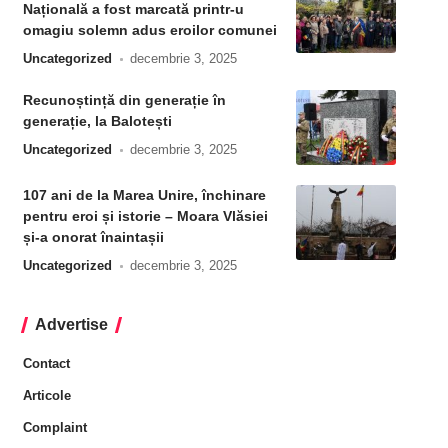
Națională a fost marcată printr-u
omagiu solemn adus eroilor comunei
Uncategorized
decembrie 3, 2025
Recunoștință din generație în
generație, la Balotești
Uncategorized
decembrie 3, 2025
107 ani de la Marea Unire, închinare
pentru eroi și istorie – Moara Vlăsiei
și-a onorat înaintașii
Uncategorized
decembrie 3, 2025
Advertise
Contact
Articole
Complaint