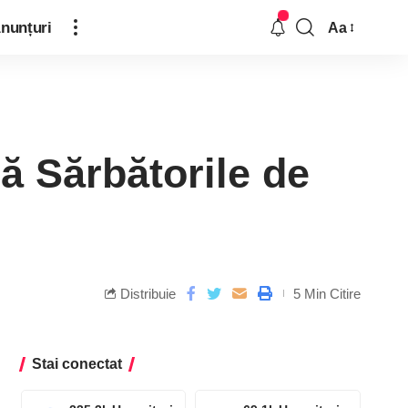
nunțuri
Aa
pă Sărbătorile de
Distribuie
5 Min Citire
Stai conectat