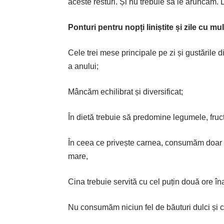
aceste res­turi. Și nu trebuie să le aruncăm
Ponturi pentru nopți liniștite și zile cu mu
Cele trei mese principale pe zi și gustările 
a anului;
Mâncăm echilibrat și diversificat;
În dietă trebuie să predomine legumele, fruct
În ceea ce privește carnea, consumăm doar ca
mare,
Cina trebuie servită cu cel puțin două ore în
Nu consumăm niciun fel de băuturi dulci și