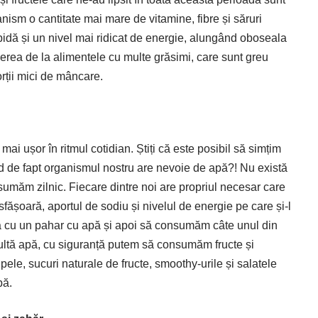
nism o cantitate mai mare de vitamine, fibre și săruri
idă și un nivel mai ridicat de energie, alungând oboseala
cerea de la alimentele cu multe grăsimi, care sunt greu
orții mici de mâncare.
ai ușor în ritmul cotidian. Știți că este posibil să simțim
 de fapt organismul nostru are nevoie de apă?! Nu există
sumăm zilnic. Fiecare dintre noi are propriul necesar care
sfășoară, aportul de sodiu și nivelul de energie pe care și-l
iua cu un pahar cu apă și apoi să consumăm câte unul din
ultă apă, cu siguranță putem să consumăm fructe și
le, sucuri naturale de fructe, smoothy-urile și salatele
pă.