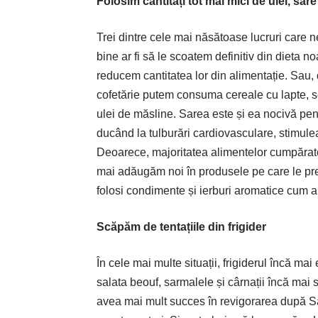
Folosim cantități tot mai mici de ulei, sar
Trei dintre cele mai năsătoase lucruri care n
bine ar fi să le scoatem definitiv din dieta
reducem cantitatea lor din alimentație. Sau, 
cofetărie putem consuma cereale cu lapte, se
ulei de măsline. Sarea este și ea nocivă pen
ducând la tulburări cardiovasculare, stimulea
Deoarece, majoritatea alimentelor cumpărat
mai adăugăm noi în produsele pe care le pre
folosi condimente și ierburi aromatice cum ar
Scăpăm de tentațiile din frigider
În cele mai multe situații, frigiderul încă mai
salata beouf, sarmalele și cârnații încă mai st
avea mai mult succes în revigorarea după Sărb