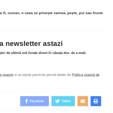
r fi
,
curcan
,
n ceea ce privește carnea
,
pește
,
pui sau fructe
la newsletter astazi
tiri de ultimă oră livrate direct în căsuța dvs. de e-mail.
le noastre
și acceptați practicile privind datele din
Politica noastră de
.
Facebook
Twitter