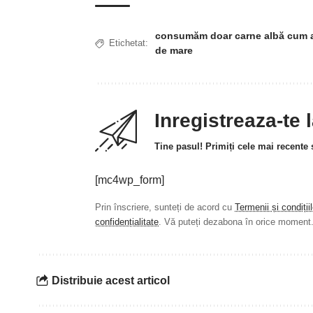
consumăm doar carne albă cum a
Etichetat:
de mare
Inregistreaza-te 
Tine pasul! Primiți cele mai recente ș
[mc4wp_form]
Prin înscriere, sunteți de acord cu
Termenii și condiții
confidențialitate
. Vă puteți dezabona în orice moment
Distribuie acest articol