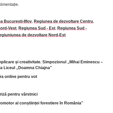
din alimentație.
a Bucuresti-Ilfov
,
Regiunea de dezvoltare Centru
,
ord-Vest
,
Regiunea Sud - Est
,
Regiunea Sud -
egiuniunea de dezvoltare Nord-Est
implicare și creativitate. Simpozionul „Mihai Eminescu –
, la Liceul „Doamna Chiajna”
tra online pentru vot
riză pentru vârstnici
omotor al conștiinței forestiere în România”