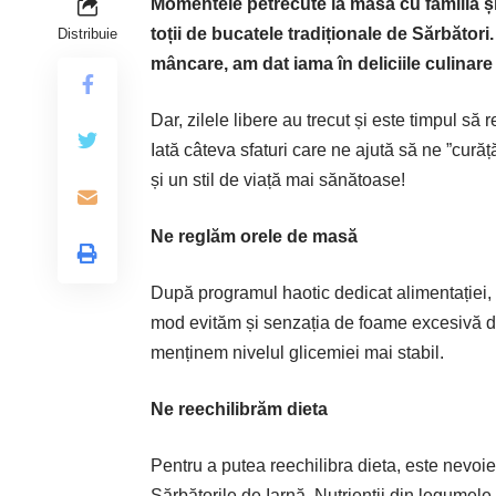
Momentele petrecute la masă cu familia și
toții de bucatele tradiționale de Sărbători
Distribuie
mâncare, am dat iama în deliciile culinare
Dar, zilele libere au trecut și este timpul să
Iată câteva sfaturi care ne ajută să ne ”cur
și un stil de viață mai sănătoase!
Ne reglăm orele de masă
După programul haotic dedicat alimentației, 
mod evităm și senzația de foame excesivă din
menținem nivelul glicemiei mai stabil.
Ne reechilibrăm dieta
Pentru a putea reechilibra dieta, este nevoi
Sărbătorile de Iarnă. Nutrienții din legumele 