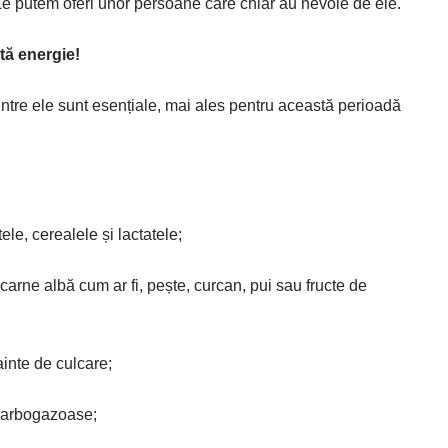
. Le putem oferi unor persoane care chiar au nevoie de ele.
ltă energie!
dintre ele sunt esențiale, mai ales pentru această perioadă
ele, cerealele și lactatele;
rne albă cum ar fi, pește, curcan, pui sau fructe de
ainte de culcare;
 carbogazoase;