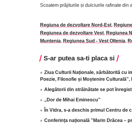
Scoatem prăjiturile și dulciurile rafinate 
Regiuna de dezvoltare Nord-Est
,
Regiune
Regiunea de dezvoltare Vest
,
Regiunea N
Muntenia
,
Regiunea Sud - Vest Oltenia
,
R
S-ar putea sa-ti placa si
Ziua Culturii Naționale, sărbătorită cu 
Poezie, Filosofie și Moștenire Culturală”
Alegătorii din străinătate se pot înregis
„Dor de Mihai Eminescu”
În Vidra, s-a deschis primul Centru de c
Conferința națională ”Marin Drăcea – pr