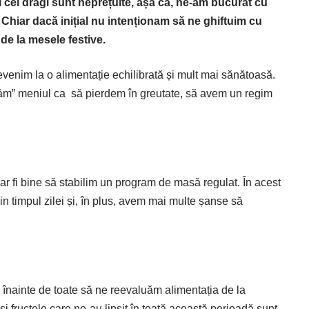
 cei dragi sunt neprețuite, așa că, ­ne-am bucurat cu
. Chiar dacă inițial nu intenționam să ne ghiftuim cu
 de la mesele festive.
 revenim la o alimentație echilibrată și mult mai sănătoasă.
ățăm” meniul ca să pierdem în greutate, să avem un regim
ar fi bine să stabilim un program de masă regulat. În acest
 timpul zilei și, în plus, avem mai multe șanse să
e înainte de toate să ne reevaluăm alimentația de la
și fructele care ne-au lipsit în toată această perioadă sunt