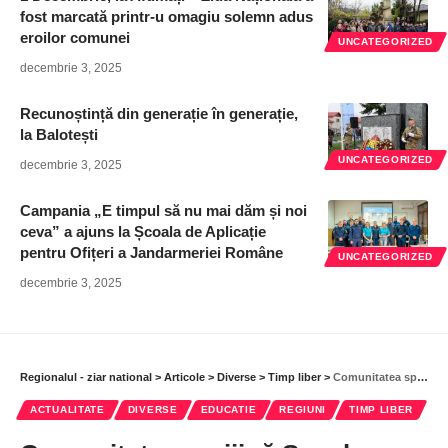
fost marcată printr-u omagiu solemn adus
eroilor comunei
UNCATEGORIZED
decembrie 3, 2025
Recunoștință din generație în generație,
la Balotești
UNCATEGORIZED
decembrie 3, 2025
Campania „E timpul să nu mai dăm și noi
ceva” a ajuns la Școala de Aplicație
pentru Ofițeri a Jandarmeriei Române
UNCATEGORIZED
decembrie 3, 2025
Regionalul - ziar national
>
Articole
>
Diverse
>
Timp liber
>
Comunitatea sprijină Şcoala Gimnazială Nr. 1 din Dobroeşti
ACTUALITATE
DIVERSE
EDUCATIE
REGIUNI
TIMP LIBER