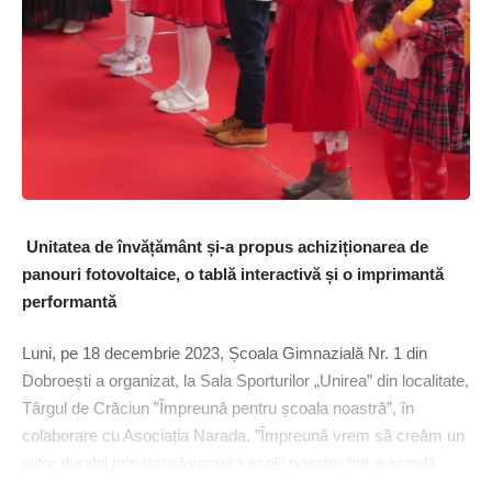
Unitatea de învățământ și-a propus achiziționarea de
panouri fotovoltaice, o tablă interactivă și o imprimantă
performantă
Luni, pe 18 decembrie 2023, Școala Gimnazială Nr. 1 din
Dobroești a organizat, la Sala Sporturilor „Unirea” din localitate,
Târgul de Crăciun ”Împreună pentru școala noastră”, în
colaborare cu Asociația Narada. ”Împreună vrem să creăm un
viitor durabil prin transformarea școlii noastre într-o școală
sustenabilă, de aceea avem nevoie de panouri fotovoltaice