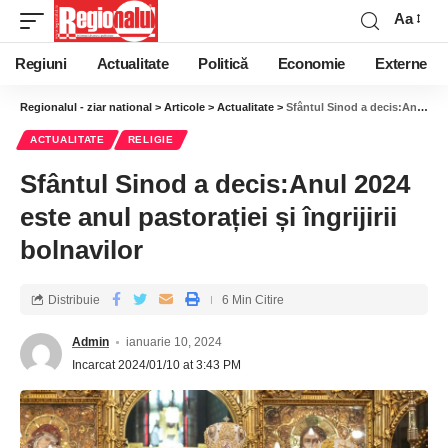
Aa
Regiuni
Actualitate
Politică
Economie
Externe
Regionalul - ziar national
>
Articole
>
Actualitate
>
Sfântul Sinod a decis:Anul 2024 este anul pastorației și îngrijirii bolnavilor
ACTUALITATE
RELIGIE
Sfântul Sinod a decis:Anul 2024
este anul pastorației și îngrijirii
bolnavilor
Distribuie
6 Min Citire
Admin
ianuarie 10, 2024
Incarcat 2024/01/10 at 3:43 PM