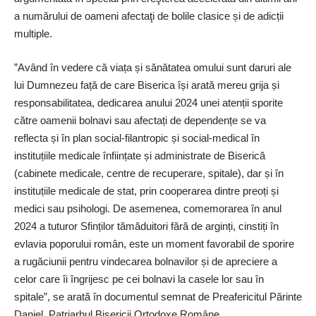
a numărului de oameni afectaţi de bolile clasice și de adicții
multiple.
”Având în vedere că viața și sănătatea omului sunt daruri ale
lui Dumnezeu față de care Biserica își arată mereu grija și
responsabilitatea, dedicarea anului 2024 unei atenții sporite
către oamenii bolnavi sau afectați de dependențe se va
reflecta și în plan social-filantropic și social-medical în
instituțiile medicale înființate și administrate de Biserică
(cabinete medicale, centre de recuperare, spitale), dar și în
instituțiile medicale de stat, prin cooperarea dintre preoți și
medici sau psihologi. De asemenea, comemorarea în anul
2024 a tuturor Sfinților tămăduitori fără de arginți, cinstiți în
evlavia poporului român, este un moment favorabil de sporire
a rugăciunii pentru vindecarea bolnavilor și de apreciere a
celor care îi îngrijesc pe cei bolnavi la casele lor sau în
spitale”, se arată în documentul semnat de Preafericitul Părinte
Daniel, Patriarhul Bisericii Ortodoxe Române.