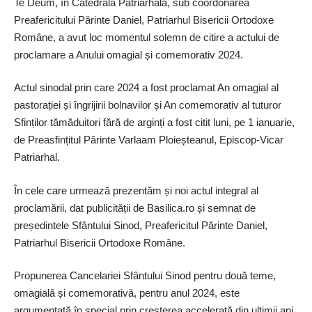
Te Deum, în Catedrala Patriarhală, sub coordonarea
Preafericitului Părinte Daniel, Patriarhul Bisericii Ortodoxe
Române, a avut loc momentul solemn de citire a actului de
proclamare a Anului omagial și comemorativ 2024.
Actul sinodal prin care 2024 a fost proclamat An omagial al
pastorației și îngrijirii bolnavilor și An comemorativ al tuturor
Sfinților tămăduitori fără de arginți a fost citit luni, pe 1 ianuarie,
de Preasfințitul Părinte Varlaam Ploieșteanul, Epis­cop-Vicar
Patriarhal.
În cele care urmează prezentăm și noi actul integral al
proclamării, dat publicității de Basilica.ro și semnat de
președintele Sfântului Sinod, Preafericitul Părinte Daniel,
Patriarhul Bisericii Ortodoxe Române.
Propunerea Cancelariei Sfântului Sinod pentru două teme,
omagială și comemorativă, pentru anul 2024, este
argumentată în special prin creşterea accelerată din ultimii ani