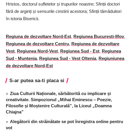
Hristos, doctorul sufletelor și trupurilor noastre; Sfinții doctori
fără de arginți și sensurile cinstirii acestora; Sfinții tămăduitori
în istoria Bisericii.
Regiuna de dezvoltare Nord-Est
,
Regiunea Bucuresti-Ilfov
,
Regiunea de dezvoltare Centru
,
Regiunea de dezvoltare
Vest
,
Regiunea Nord-Vest
,
Regiunea Sud - Est
,
Regiunea
Sud - Muntenia
,
Regiunea Sud - Vest Oltenia
,
Regiuniunea
de dezvoltare Nord-Est
S-ar putea sa-ti placa si
Ziua Culturii Naționale, sărbătorită cu implicare și
creativitate. Simpozionul „Mihai Eminescu – Poezie,
Filosofie și Moștenire Culturală”, la Liceul „Doamna
Chiajna”
Alegătorii din străinătate se pot înregistra online pentru
vot