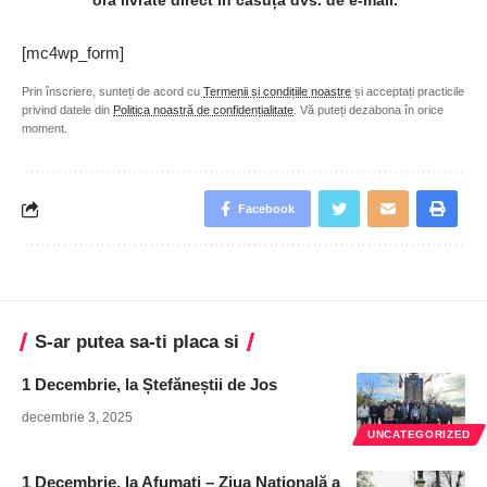
oră livrate direct în căsuța dvs. de e-mail.
[mc4wp_form]
Prin înscriere, sunteți de acord cu
Termenii și condițiile noastre
și acceptați practicile
privind datele din
Politica noastră de confidențialitate
. Vă puteți dezabona în orice
moment.
Facebook
S-ar putea sa-ti placa si
1 Decembrie, la Ștefăneștii de Jos
decembrie 3, 2025
UNCATEGORIZED
1 Decembrie, la Afumați – Ziua Națională a