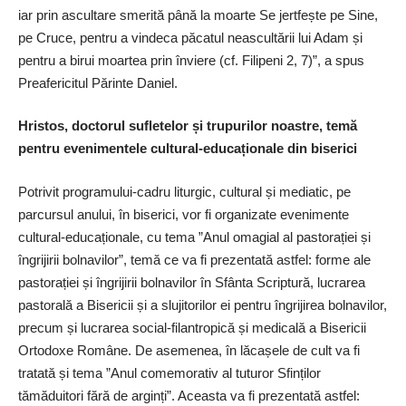
iar prin ascultare smerită până la moarte Se jertfește pe Sine,
pe Cruce, pentru a vindeca păcatul neascultării lui Adam și
pentru a birui moartea prin înviere (cf. Filipeni 2, 7)”, a spus
Preafericitul Părinte ­Daniel.
Hristos, doctorul sufletelor și trupurilor noastre, temă
pentru evenimentele cultural-educaționale din biserici
Potrivit programului-cadru liturgic, cultural și mediatic, pe
parcursul anului, în biserici, vor fi organizate evenimente
cultural-educaționale, cu tema ”Anul omagial al pastorației și
îngrijirii bolnavilor”, temă ce va fi prezentată astfel: forme ale
pastorației și îngrijirii bolnavilor în Sfânta Scriptură, lucrarea
pastorală a Bisericii și a slujitorilor ei pentru îngrijirea bolnavilor,
precum și lucrarea social-filantropică și medicală a Bisericii
Ortodoxe Române. De asemenea, în lăcașele de cult va fi
tratată și tema ”Anul comemorativ al tuturor Sfinților
tămăduitori fără de arginți”. Aceasta va fi prezentată astfel: