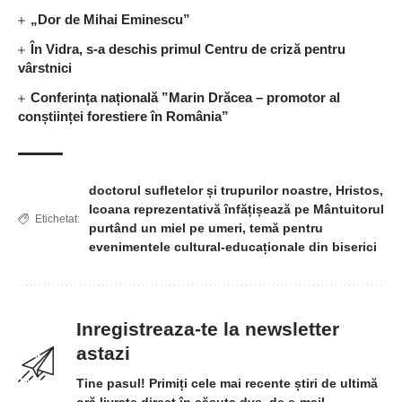
„Dor de Mihai Eminescu”
În Vidra, s-a deschis primul Centru de criză pentru
vârstnici
Conferința națională ”Marin Drăcea – promotor al
conștiinței forestiere în România”
doctorul sufletelor și trupurilor noastre
,
Hristos
,
Icoana reprezentativă înfățișează pe Mântuitorul
Etichetat:
purtând un miel pe umeri
,
temă pentru
evenimentele cultural-educaționale din biserici
Inregistreaza-te la newsletter
astazi
Tine pasul! Primiți cele mai recente știri de ultimă