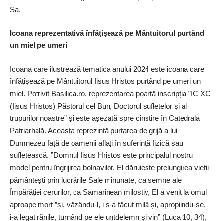
Sa.
Icoana reprezentativă înfățișează pe Mântuitorul purtând
un miel pe umeri
Icoana care ilustrează tematica anului 2024 este icoana care
înfățișează pe Mântuitorul Iisus Hristos purtând pe umeri un
miel. Potrivit Basilica.ro, reprezentarea poartă inscripția ”IC XC
(Iisus Hristos) Păstorul cel Bun, Doctorul sufletelor și al
trupurilor noastre” și este așezată spre cinstire în Catedrala
Patriarhală. Aceasta reprezintă purtarea de grijă a lui
Dumnezeu față de oamenii aflați în suferință fizică sau
sufletească. ”Domnul Iisus Hristos este principalul nostru
model pentru îngrijirea bolnavilor. El dăruiește prelungirea vieții
pământești prin lucrările Sale minunate, ca semne ale
Împărăției cerurilor, ca Samarinean milostiv, El a venit la omul
aproape mort ”și, văzându-l, i s-a făcut milă și, ­apropiin­du­-se,
i-a legat rănile, turnând pe ele untdelemn și vin” (Luca 10, 34),