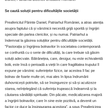
Se caută soluții pentru dificultățile societății
Preafericitul Părinte Daniel, Patriarhul României, a atras atenția
asupra faptului că și vârstnicii necesită grijă sporită și îngrijiri
speciale din partea clericilor, și nu numai. Patriarhul a
îndemnat la găsirea soluțiilor pentru dificultățile societății.
”Pastorația și îngrijirea bolnavilor în societatea contemporană
se confruntă cu o serie de dificultăți, la care trebuie să găsim
soluții adecvate. Bătrânețea, care, desigur, nu este echivalentă
bolii, este însă o perioadă a vieții în care fragilitatea trupului îl
expune pe vârstnic suferințelor fizice, iar acestea îl fac pe
bolnav de foarte multe ori, mai ales în lipsa îndrumării
duhovnicești potrivite, să se însingureze și să-și acutizeze
starea, neînțelegând că suferința trupească îndeamnă și la
căutarea sănătății spirituale. Din păcate, medicalizarea majoră
a îngrijirii bolnavilor, care în sine este pozitivă, a devenit un
factor ce duce la însingurarea acestora”, a spus Preafericirea