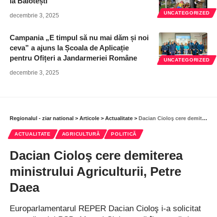
la Balotești
UNCATEGORIZED
decembrie 3, 2025
Campania „E timpul să nu mai dăm și noi
ceva” a ajuns la Școala de Aplicație
pentru Ofițeri a Jandarmeriei Române
UNCATEGORIZED
decembrie 3, 2025
Regionalul - ziar national
>
Articole
>
Actualitate
>
Dacian Cioloş cere demiterea ministrului Agriculturii, Petre Daea
ACTUALITATE
AGRICULTURĂ
POLITICĂ
Dacian Cioloş cere demiterea
ministrului Agriculturii, Petre
Daea
Europarlamentarul REPER Dacian Cioloş i-a solicitat