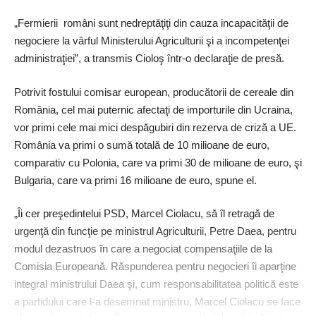
„Fermierii români sunt nedreptăţiţi din cauza incapacităţii de
negociere la vârful Ministerului Agriculturii şi a incompetenţei
administraţiei”, a transmis Cioloş într-o declaraţie de presă.
Potrivit fostului comisar european, producătorii de cereale din
România, cel mai puternic afectaţi de importurile din Ucraina,
vor primi cele mai mici despăgubiri din rezerva de criză a UE.
România va primi o sumă totală de 10 milioane de euro,
comparativ cu Polonia, care va primi 30 de milioane de euro, şi
Bulgaria, care va primi 16 milioane de euro, spune el.
„Îi cer preşedintelui PSD, Marcel Ciolacu, să îl retragă de
urgenţă din funcţie pe ministrul Agriculturii, Petre Daea, pentru
modul dezastruos în care a negociat compensaţiile de la
Comisia Europeană. Răspunderea pentru negocieri îi aparţine
integral ministrului Daea şi, cum responsabilitatea politică este
a partidului care l-a desemnat ministru, Marcel Ciolacu se face