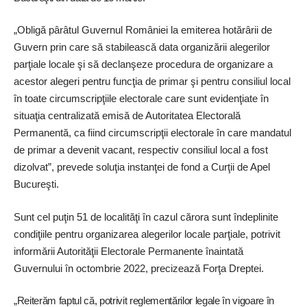
„Obligă pârâtul Guvernul României la emiterea hotărârii de
Guvern prin care să stabilească data organizării alegerilor
parţiale locale şi să declanşeze procedura de organizare a
acestor alegeri pentru funcţia de primar şi pentru consiliul local
în toate circumscripţiile electorale care sunt evidenţiate în
situaţia centralizată emisă de Autoritatea Electorală
Permanentă, ca fiind circumscripţii electorale în care mandatul
de primar a devenit vacant, respectiv consiliul local a fost
dizolvat”, prevede soluţia instanţei de fond a Curţii de Apel
Bucureşti.
Sunt cel puţin 51 de localităţi în cazul cărora sunt îndeplinite
condiţiile pentru organizarea alegerilor locale parţiale, potrivit
informării Autorităţii Electorale Permanente ­înaintată
Guvernului în octombrie 2022, precizează Forţa Dreptei.
„Reiterăm faptul că, potrivit reglementărilor legale în vigoare în