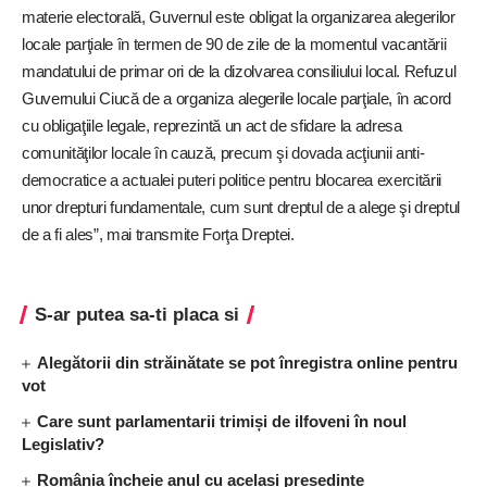
materie electorală, Guvernul este obligat la organizarea alegerilor
locale parţiale în termen de 90 de zile de la momentul vacantării
mandatului de primar ori de la dizolvarea consiliului local. Refuzul
Guvernului Ciucă de a organiza alegerile locale parţiale, în acord
cu obligaţiile legale, reprezintă un act de sfidare la adresa
comunităţilor locale în cauză, precum şi dovada acţiunii anti-
democratice a actualei puteri politice pentru blocarea exercitării
unor drepturi fundamentale, cum sunt dreptul de a alege şi dreptul
de a fi ales”, mai transmite Forţa Dreptei.
S-ar putea sa-ti placa si
Alegătorii din străinătate se pot înregistra online pentru
vot
Care sunt parlamentarii trimiși de ilfoveni în noul
Legislativ?
România încheie anul cu același președinte