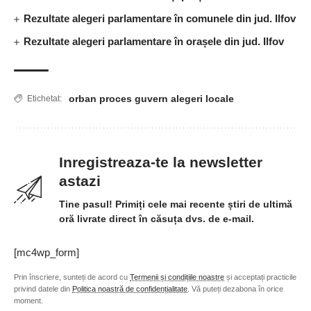
Rezultate alegeri parlamentare în comunele din jud. Ilfov
Rezultate alegeri parlamentare în orașele din jud. Ilfov
orban proces guvern alegeri locale
Etichetat:
Inregistreaza-te la newsletter
astazi
Tine pasul! Primiți cele mai recente știri de ultimă
oră livrate direct în căsuța dvs. de e-mail.
[mc4wp_form]
Prin înscriere, sunteți de acord cu
Termenii și condițiile noastre
și acceptați practicile
privind datele din
Politica noastră de confidențialitate
. Vă puteți dezabona în orice
moment.