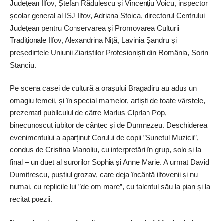
Județean Ilfov, Ștefan Rădulescu și Vincențiu Voicu, inspector
școlar general al ISJ Ilfov, Adriana Stoica, directorul Centrului
Județean pentru Conservarea și Promovarea Culturii
Tradiționale Ilfov, Alexandrina Niță, Lavinia Șandru și
președintele Uniunii Ziariștilor Profesioniști din România, Sorin
Stanciu.
Pe scena casei de cultură a orașului Bragadiru au adus un
omagiu femeii, și în special mamelor, artiști de toate vârstele,
prezentați publicului de către Marius Ciprian Pop,
binecunoscut iubitor de cântec și de Dumnezeu. Deschiderea
evenimentului a aparținut Corului de copii ”Sunetul Muzicii”,
condus de Cristina Manoliu, cu interpretări în grup, solo și la
final – un duet al surorilor Sophia și Anne Marie. A urmat David
Dumitrescu, puștiul grozav, care deja încântă ilfovenii și nu
numai, cu replicile lui ”de om mare”, cu talentul său la pian și la
recitat poezii.