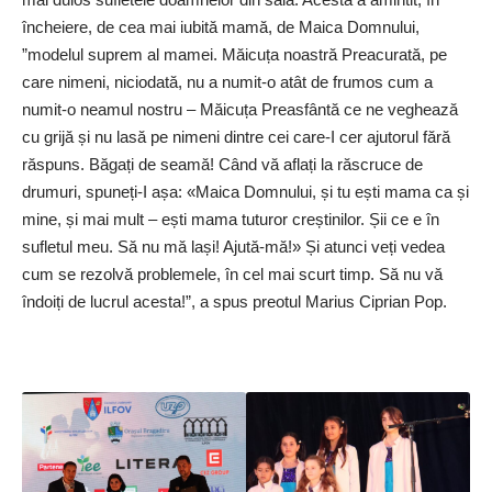
încheiere, de cea mai iubită mamă, de Maica Domnului,
”modelul suprem al mamei. Măicuța noastră Preacurată, pe
care nimeni, niciodată, nu a numit-o atât de frumos cum a
numit-o neamul nostru – Măicuța Preasfântă ce ne veghează
cu grijă și nu lasă pe nimeni dintre cei care-I cer ajutorul fără
răspuns. Băgați de seamă! Când vă aflați la răscruce de
drumuri, spuneți-I așa: «Maica Domnului, și tu ești mama ca și
mine, și mai mult – ești mama tuturor creștinilor. Șii ce e în
sufletul meu. Să nu mă lași! Ajută-mă!» Și atunci veți vedea
cum se rezolvă problemele, în cel mai scurt timp. Să nu vă
îndoiți de lucrul acesta!”, a spus preotul Marius Ciprian Pop.