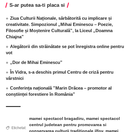
S-ar putea sa-ti placa si
Ziua Culturii Naționale, sărbătorită cu implicare și
creativitate. Simpozionul „Mihai Eminescu – Poezie,
Filosofie și Moștenire Culturală”, la Liceul „Doamna
Chiajna”
Alegătorii din străinătate se pot înregistra online pentru
vot
„Dor de Mihai Eminescu”
În Vidra, s-a deschis primul Centru de criză pentru
vârstnici
Conferința națională ”Marin Drăcea – promotor al
conștiinței forestiere în România”
mamei spectacol bragadiru
,
mamei spectacol
centrul judetean pentru promovarea si
Etichetat:
conservarea culturii traditionale ilfov
,
mamei