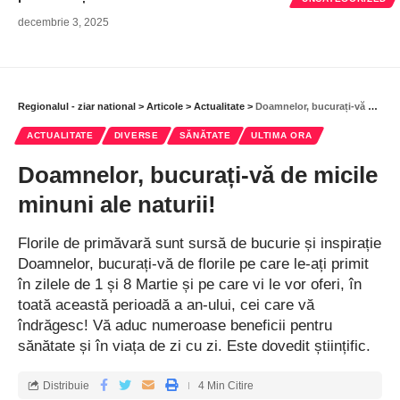
decembrie 3, 2025
Regionalul - ziar national
>
Articole
>
Actualitate
>
Doamnelor, bucurați-vă de micile minuni ale naturii!
ACTUALITATE
DIVERSE
SĂNĂTATE
ULTIMA ORA
Doamnelor, bucurați-vă de micile
minuni ale naturii!
Florile de primăvară sunt sursă de bucurie și inspirație
Doamnelor, bucurați-vă de florile pe care le-ați primit
în zilele de 1 și 8 Martie și pe care vi le vor oferi, în
toată această perioadă a an-ului, cei care vă
îndrăgesc! Vă aduc numeroase beneficii pentru
sănătate și în viața de zi cu zi. Este dovedit științific.
Distribuie
4 Min Citire