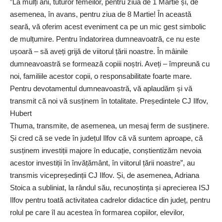
”La mulți ani, tuturor femeilor, pentru ziua de 1 Martie și, de
asemenea, în avans, pentru ziua de 8 Martie! În această
seară, vă oferim acest eveniment ca pe un mic gest simbolic
de mulțumire. Pentru îndatorirea dumneavoatră, ce nu este
ușoară – să aveți grijă de viitorul țării noastre. În mâinile
dumneavoastră se formează copiii noștri. Aveți – împreună cu
noi, familiile acestor copii, o responsabilitate foarte mare.
Pentru devotamentul dumneavoastră, vă aplaudăm și vă
transmit că noi vă susținem în totalitate. Președintele CJ Ilfov,
Hubert
Thuma, transmite, de asemenea, un mesaj ferm de susținere.
Și cred că se vede în județul Ilfov că vă suntem aproape, că
susținem investiții majore în educație, conștientizăm nevoia
acestor investiții în învățământ, în viitorul țării noastre”, au
transmis vicepreședinții CJ Ilfov. Și, de asemenea, Adriana
Stoica a subliniat, la rândul său, recunoștința și aprecierea ISJ
Ilfov pentru toată activitatea cadrelor didactice din județ, pentru
rolul pe care îl au acestea în formarea copiilor, elevilor,