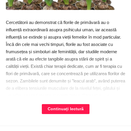
Cercetătorii au demonstrat că florile de primăvară au o
influență extraordinară asupra psihicului uman, iar această
influență se extinde și asupra vieții femeilor în mod particular.
Încă din cele mai vechi timpuri, florile au fost asociate cu
frumusețea și simboluri ale feminității, dar studiile moderne
arată că ele au efecte tangibile asupra stării de spirit și a
calității vieții. Există chiar terapii dedicate, cum ar fi terapia cu
flori de primăvară, care se concentrează pe utilizarea florilor de
sezon. Zambilele sunt denumite și ”leacul arab”, având puterea
de a elibera tensiunile musculare de la nivelul feței, gâtului și
umerilor, sporind atenția și creativitatea. Ghioceii au un
puternic efect calmant în durerile musculare, alungă oboseala
Continuați lectură
fizică și luptă contra varicelor, a petelor de pe piele și a
pistruilor, intrând în compoziția multor creme și seruri utile în
acest scop. Narcisele, de asemenea, sunt folosite în industria