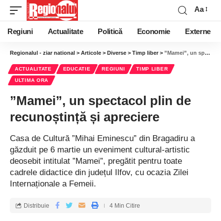
Aa
Regiuni
Actualitate
Politică
Economie
Externe
Regionalul - ziar national
>
Articole
>
Diverse
>
Timp liber
>
”Mamei”, un spectacol plin de recunoștință și apreciere
ACTUALITATE
EDUCATIE
REGIUNI
TIMP LIBER
ULTIMA ORA
”Mamei”, un spectacol plin de
recunoștință și apreciere
Casa de Cultură ”Mihai Eminescu” din Bragadiru a
găzduit pe 6 martie un eveniment cultural-artistic
deosebit intitulat ”Mamei”, pregătit pentru toate
cadrele didactice din județul Ilfov, cu ocazia Zilei
Internaționale a Femeii.
Distribuie
4 Min Citire