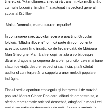
tineretului. ”Vă mulțumesc și eu și vă transmit «La mulți ani!»,
cu multe bucurii și împliniri”, a adăugat inspectorul general
școlar al ISJ Ilfov.
Maica Domnului, mama tuturor timpurilor!
În continuarea spectacolului, scena a aparținut Grupului
folcloric ”Mlădițe ilfovene”, o mică parte din componența
acestuia, copiii fiind însoțiți, ca de fiecare dată, de Mărioara
Man Gheorghe. Mamă a trei copii, artista a vorbit despre
dăruire, dragoste, priceperea de a oferi pruncilor cele mai bune
sfaturi de viață, despre respect și sacrificiu, și a încântat
auditoriul cu interpretări a cappella a unor melodii populare
îndrăgite.
Finalul serii a aparținut etnologului și interpretului de muzică
populară Marius Ciprian Pop care, alături de orchestra sa, a
oferit o reprezentație artistică deosebită, atingând în modul cel
mai duios sufletele doamnelor din sală. Acesta a amintit, în