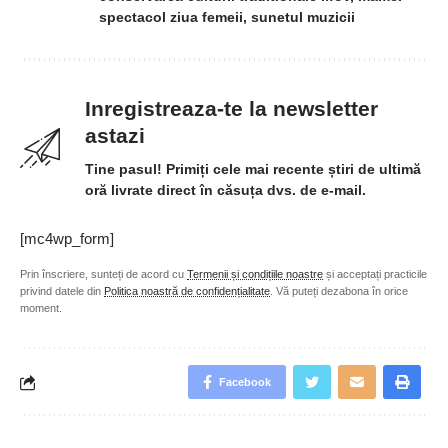
spectacol ziua femeii
,
sunetul muzicii
Inregistreaza-te la newsletter
astazi
Tine pasul! Primiți cele mai recente știri de ultimă
oră livrate direct în căsuța dvs. de e-mail.
[mc4wp_form]
Prin înscriere, sunteți de acord cu
Termenii și condițiile noastre
și acceptați practicile
privind datele din
Politica noastră de confidențialitate
. Vă puteți dezabona în orice
moment.
Facebook