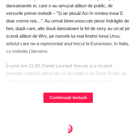
dansatoarele ei, care s-au amuzat alături de public, de
versurile primei melodii – ”Și iar plouă/ Azi în mintea mea/ E
doar vreme rea…”. Au urmat binecunoscute piese îndrăgite de
fani, după care, alte două dansatoare la fel de sexy au urcat pe
scenă alături de Wrs, pe numele lui real Andrei Ionuț Ursu,
artistul care ne-a reprezentat anul trecut la Eurovision, în Italia,
cu melodia Llámame.
În jurul orei 21.00, Daniel Leonard Vescan și-a început
prestația cântând alături de cei din piață și de Florin Ristei, pe
fundal, ”Las-o, las-o să zboare/ C-așa sunt ele, păsări
călătoare!”. Alte câteva piese la fel de binecunoscute și
surpriza coborârii de pe scenă, în mijlocul fanilor, care i-a
Continuați lectură
încântat peste măsură pe tinerii lipiți de gardul de protecție.
Aproape de ora 22.00, pe scenă a urcat Jo. ”Sunteți superbi!
Sunteți mi-nu-nați!”, a transmis artista fanilor și i-a invitat să
aprindă blitz-urile telefoanelor, pentru a crea și mai mult
Regionalul - ziar national
>
Articole
>
Actualitate
>
Investiții de amploare în educație
spectacol. ”Doamne, spune-mi ce-am greșit”, la început, și