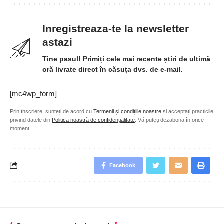
Inregistreaza-te la newsletter
astazi
Tine pasul! Primiți cele mai recente știri de ultimă
oră livrate direct în căsuța dvs. de e-mail.
[mc4wp_form]
Prin înscriere, sunteți de acord cu
Termenii și condițiile noastre
și acceptați practicile
privind datele din
Politica noastră de confidențialitate
. Vă puteți dezabona în orice
moment.
Facebook