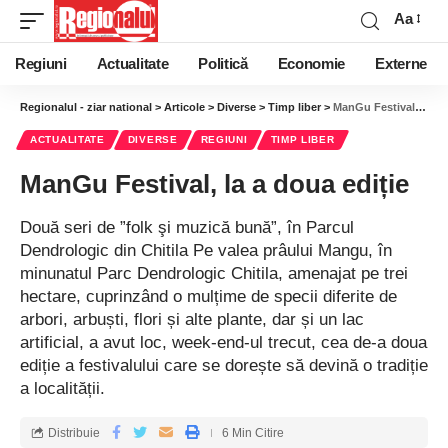
Aa
Regiuni
Actualitate
Politică
Economie
Externe
Regionalul - ziar national
>
Articole
>
Diverse
>
Timp liber
>
ManGu Festival, la a doua ediție
ACTUALITATE
DIVERSE
REGIUNI
TIMP LIBER
ManGu Festival, la a doua ediție
Două seri de ”folk şi muzică bună”, în Parcul
Dendrologic din Chitila Pe valea prâului Mangu, în
minunatul Parc Dendrologic Chitila, amenajat pe trei
hectare, cuprinzând o mulțime de specii diferite de
arbori, arbuști, flori și alte plante, dar și un lac
artificial, a avut loc, week-end-ul trecut, cea de-a doua
ediție a festivalului care se dorește să devină o tradiție
a localității.
Distribuie
6 Min Citire