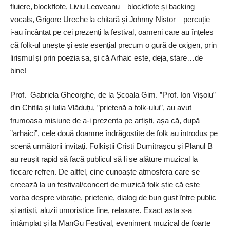
fluiere, blockflote, Liviu Leoveanu – blockflote și backing
vocals, Grigore Ureche la chitară și ­Johnny Nistor – percuție –
i-au încântat pe cei prezenți la festival, oameni care au înțeles
că folk-ul unește și este esențial precum o gură de oxigen, prin
lirismul și prin poezia sa, și că Arhaic este, deja, stare…de
bine!
Prof. Gabriela ­Gheorghe, de la Școala Gim. ”Prof. Ion Vișoiu”
din Chitila și Iulia Vlăduțu, ”prietenă a folk-ului”, au avut
frumoasa misiune de a-i prezenta pe artiști, așa că, după
”arhaici”, cele două doamne îndrăgostite de folk au introdus pe
scenă următorii invitați. Folkiștii Cristi Dumitrașcu și Planul B
au reușit rapid să facă publicul să li se alăture muzical la
fiecare refren. De altfel, cine cunoaște atmosfera care se
creează la un festival/concert de muzică folk știe că este
vorba despre vibrație, prietenie, dialog de bun gust între public
și artiști, aluzii umoristice fine, relaxare. Exact asta s-a
întâmplat și la ManGu Festival, eveniment muzical de foarte