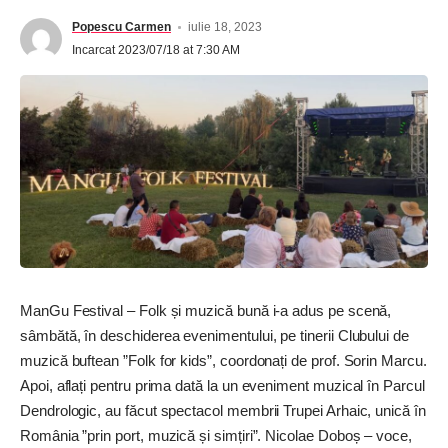
Popescu Carmen
iulie 18, 2023
Incarcat 2023/07/18 at 7:30 AM
ManGu Festival – Folk și muzică bună i-a adus pe scenă,
sâmbătă, în deschiderea evenimentului, pe tinerii Clubului de
muzică buftean ”Folk for kids”, coordonați de prof. Sorin Marcu.
Apoi, aflați pentru prima dată la un eveniment muzical în Parcul
Dendrologic, au făcut spectacol membrii Trupei Arhaic, unică în
România ”prin port, muzică și simțiri”. Nicolae Doboș – voce,