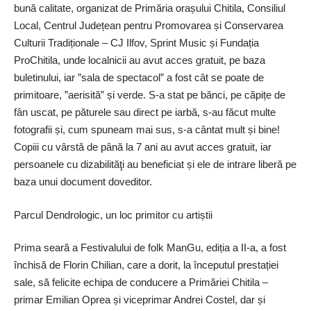
bună calitate, organizat de Primăria orașului Chitila, Consiliul
Local, Centrul Județean pentru Promovarea și Conservarea
Culturii Tradiționale – CJ Ilfov, Sprint Music și Fundația
ProChitila, unde localnicii au avut acces gratuit, pe baza
buletinului, iar ”sala de spectacol” a fost cât se poate de
primitoare, ”aerisită” și verde. S-a stat pe bănci, pe căpițe de
fân uscat, pe păturele sau direct pe iarbă, s-au făcut multe
fotografii și, cum spuneam mai sus, s-a cântat mult și bine!
Copiii cu vârstă de până la 7 ani au avut acces gratuit, iar
persoanele cu dizabilităţi au beneficiat și ele de intrare liberă pe
baza unui document doveditor.
Parcul Dendrologic, un loc primitor cu artiștii
Prima seară a Festivalului de folk ManGu, ediția a II-a, a fost
închisă de Florin Chilian, care a dorit, la începutul prestației
sale, să felicite echipa de conducere a Primăriei Chitila –
primar Emilian Oprea și viceprimar Andrei Costel, dar și