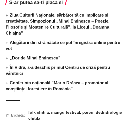
S-ar putea sa-ti placa si
Ziua Culturii Naționale, sărbătorită cu implicare și
creativitate. Simpozionul „Mihai Eminescu – Poezie,
Filosofie și Moștenire Culturală”, la Liceul „Doamna
Chiajna”
Alegătorii din străinătate se pot înregistra online pentru
vot
„Dor de Mihai Eminescu”
În Vidra, s-a deschis primul Centru de criză pentru
vârstnici
Conferința națională ”Marin Drăcea – promotor al
conștiinței forestiere în România”
folk chitila
,
mangu festival
,
parcul dedndrologic
Etichetat:
chitila