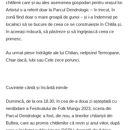
chitilenii care și-au ales asemenea gospodari pentru orașul lor.
Artistul s-a referit doar la Parcul Dendrologic – în trecut, în
zonă fiind doar o mare groapă de gunoi – și i-a îndemnat pe
localnici să se bucure de ceea ce se construiește în Chitila și,
în aceeași măsură, să păstreze și să îngrijească ceea ce
primesc.
Au urmat piese îndrăgite ale lui Chilian, nelipsind Termopane,
Chiar dacă, Iubi sau Cele zece porunci.
Cuvintele cântă și încântă inimile
Duminică, de la ora 18.30, în cea de-a doua zi așteptată cu
nerăbdare a Festivalului de Folk Mangu 2023, scena din
Parcul Dendrologic a fost, din nou, a tinerilor chitariști din
Buftea, care au promis chitilenilor că revin și anul viitor, după