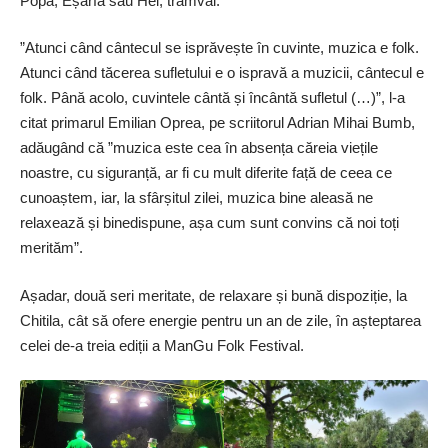
Popa, Eșarfă sau Hei, tramvai.
”Atunci când cântecul se isprăvește în cuvinte, muzica e folk.
Atunci când tăcerea sufletului e o ispravă a muzicii, cântecul e
folk. Până acolo, cuvintele cântă și încântă sufletul (…)”, l-a
citat primarul Emilian Oprea, pe scriitorul Adrian Mihai Bumb,
adăugând că ”muzica este cea în absența căreia viețile
noastre, cu siguranță, ar fi cu mult diferite față de ceea ce
cunoaștem, iar, la sfârșitul zilei, muzica bine aleasă ne
relaxează și binedispune, așa cum sunt convins că noi toți
merităm”.
Așadar, două seri meritate, de relaxare și bună dispoziție, la
Chitila, cât să ofere energie pentru un an de zile, în așteptarea
celei de-a treia ediții a ManGu Folk Festival.