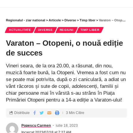
Regionalul - ziar national
>
Articole
>
Diverse
>
Timp liber
>
Varaton – Otopeni, o nouă ediție de succes
ACTUALITATE
DIVERSE
REGIUNI
TIMP LIBER
Varaton – Otopeni, o nouă ediție
de succes
Vineri seara, de la ora 20.00, a răsunat, din nou,
muzică foarte bună, la Otopeni. Vremea a fost cum nu
se poate mai potrivita, după o zi caniculară, a adiat un
vânt răcoros și sute de copii, adolescenți, familii și
chiar persoane mai în vârstă s-au strâns în Piața
Primăriei Otopeni pentru a 14-a ediție a Varaton-ului!
Distribuie
3 Min Citire
Popescu Carmen
iulie 18, 2023
Incarcat 2023/07/18 at 7:27 AM