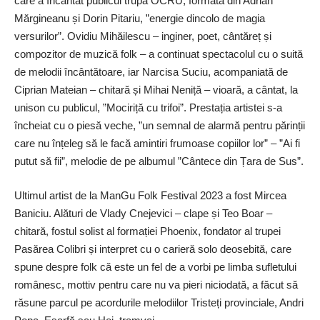
care a încântat publicul trupa OCRU, formată din Adrian
Mărgineanu și Dorin Pitariu, ”energie dincolo de magia
versurilor”. Ovidiu Mihăilescu – inginer, poet, cântăreț și
compozitor de muzică folk – a continuat spectacolul cu o suită
de melodii încântătoare, iar Narcisa Suciu, acompaniată de
Ciprian Mateian – chitară și Mihai Neniță – vioară, a cântat, la
unison cu publicul, ”Mociriță cu trifoi”. Prestația artistei s-a
încheiat cu o piesă veche, ”un semnal de alarmă pentru părinții
care nu înțeleg să le facă amintiri frumoase copiilor lor” – ”Ai fi
putut să fii”, melodie de pe albumul ”Cântece din Țara de Sus”.
Ultimul artist de la ManGu Folk Festival 2023 a fost Mircea
Baniciu. Alături de Vlady Cnejevici – clape și Teo Boar –
chitară, fostul solist al formației Phoenix, fondator al trupei
Pasărea Colibri și interpret cu o carieră solo deosebită, care
spune despre folk că este un fel de a vorbi pe limba sufletului
românesc, mottiv pentru care nu va pieri niciodată, a făcut să
răsune parcul pe acordurile melodiilor Tristeți provinciale, Andri