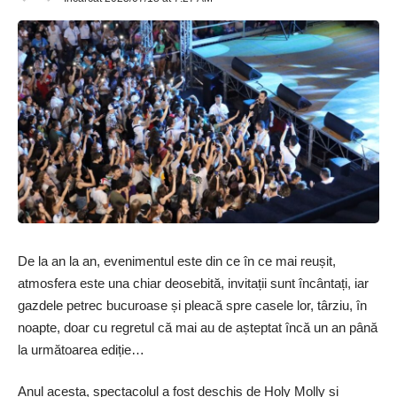
De la an la an, evenimentul este din ce în ce mai reușit,
atmosfera este una chiar deosebită, invitații sunt încântați, iar
gazdele petrec bucuroase și pleacă spre casele lor, târziu, în
noapte, doar cu regretul că mai au de așteptat încă un an până
la următoarea ediție…
Anul acesta, spectacolul a fost deschis de Holy Molly și