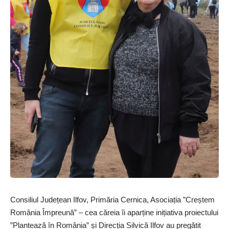
Consiliul Județean Ilfov, Primăria Cernica, Asociația ”Creștem
România Împreună” – cea căreia îi aparține inițiativa proiectului
”Plantează în România” și Direcția Silvică Ilfov au pregătit