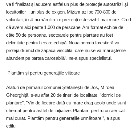
va fi finalizat și aducem astfel un plus de protecție autostrăzii și
locuitorilor – un plus de oxigen. Mizam azi pe 700-800 de
voluntari, însă numărul celor prezenți este vizibil mai mare. Cred
că avem aici peste 1.000 de persoane. Am format echipe de
câte 50 de persoane, sectoarele pentru plantare au fost
delimitate pentru fiecare echipă. Noua perdea forestieră va
proteja drumul de zăpada viscolită, care nu se va mai așterne
abundent pe partea carosabilă”, ne-a spus specialistul.
Plantăm și pentru generațiile viitoare
Alături de primarul comunei Ștefăneștii de Jos, Mircea
Gheorghiță, ­s-au aflat 20 de tineri de localitate, ”dornici de
plantare”. ”Vin de fiecare dată cu mare drag acolo unde sunt
chemat pentru astfel de inițiative. Plantăm pentru un aer cât
mai curat. Plantăm pentru generațiile următoare!”, a spus
edilul.