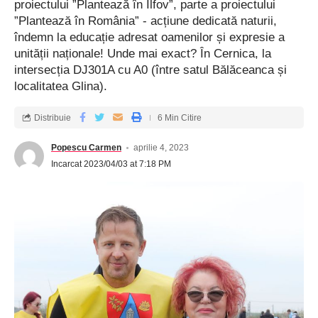
proiectului ”Plantează în Ilfov”, parte a proiectului
”Plantează în România” - acțiune dedicată naturii,
îndemn la educație adresat oamenilor și expresie a
unității naționale! Unde mai exact? În Cernica, la
intersecția DJ301A cu A0 (între satul Bălăceanca și
localitatea Glina).
Distribuie
6 Min Citire
Popescu Carmen
aprilie 4, 2023
Incarcat 2023/04/03 at 7:18 PM