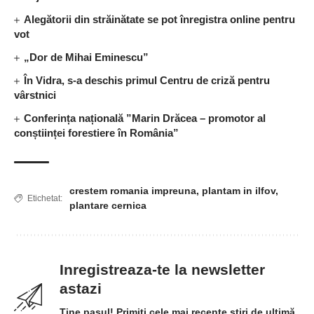
Alegătorii din străinătate se pot înregistra online pentru
vot
„Dor de Mihai Eminescu”
În Vidra, s-a deschis primul Centru de criză pentru
vârstnici
Conferința națională ”Marin Drăcea – promotor al
conștiinței forestiere în România”
crestem romania impreuna
,
plantam in ilfov
,
Etichetat:
plantare cernica
Inregistreaza-te la newsletter
astazi
Tine pasul! Primiți cele mai recente știri de ultimă