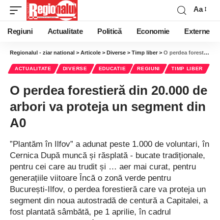
Aa
Regiuni
Actualitate
Politică
Economie
Externe
Regionalul - ziar national
>
Articole
>
Diverse
>
Timp liber
>
O perdea forestieră din 20.000 de arbori va proteja un segment din A0
ACTUALITATE
DIVERSE
EDUCATIE
REGIUNI
TIMP LIBER
O perdea forestieră din 20.000 de
arbori va proteja un segment din
A0
”Plantăm în Ilfov” a adunat peste 1.000 de voluntari, în
Cernica După muncă și răsplată - bucate tradiționale,
pentru cei care au trudit și … aer mai curat, pentru
generațiile viitoare Încă o zonă verde pentru
București-Ilfov, o perdea forestieră care va proteja un
segment din noua autostradă de centură a Capitalei, a
fost plantată sâmbătă, pe 1 aprilie, în cadrul