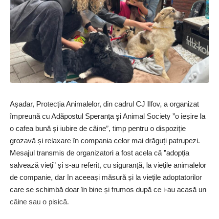
Așadar, Protecția Animalelor, din cadrul CJ Ilfov, a organizat
împreună cu Adăpostul Speranța şi Animal Society ”o ieșire la
o cafea bună și iubire de câine”, timp pentru o dispoziție
grozavă și relaxare în compania celor mai drăguți patrupezi.
Mesajul transmis de organizatori a fost acela că ”adopția
salvează vieți” și s-au referit, cu siguranță, la viețile animalelor
de companie, dar în aceeași măsură și la viețile adoptatorilor
care se schimbă doar în bine și frumos după ce i-au acasă un
câine sau o pisică.