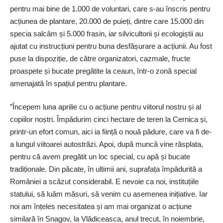
pentru mai bine de 1.000 de voluntari, care s-au înscris pentru
acțiunea de plantare, 20.000 de puieți, dintre care 15.000 din
specia salcâm și 5.000 frasin, iar silvicultorii și ecologiștii au
ajutat cu instrucțiuni pentru buna desfășurare a acțiunii. Au fost
puse la dispoziție, de către organizatori, cazmale, fructe
proaspete și bucate pregătite la ceaun, într-o zonă special
amenajată în spațiul pentru plantare.
”Începem luna aprilie cu o acțiune pentru viitorul nostru și al
copiilor noștri. Împădurim cinci hectare de teren la Cernica și,
printr-un efort comun, aici ia ființă o nouă pădure, care va fi de-
a lungul viitoarei autostrăzi. Apoi, după muncă vine răsplata,
pentru că avem pregătit un loc special, cu apă și bucate
tradiționale. Din păcate, în ultimii ani, suprafața împădurită a
României a scăzut considerabil. E nevoie ca noi, instituțiile
statului, să luăm măsuri, să venim cu asemenea inițiative. Iar
noi am înțeles necesitatea și am mai organizat o acțiune
similară în Snagov, la Vlădiceasca, anul trecut, în noiembrie,