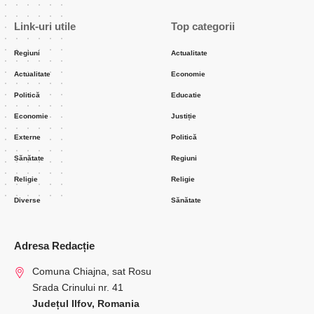
Distribuie
9 Min Citire
Admin
martie 28, 2023
Incarcat 2023/03/27 at 6:56 PM
Regiunea Bucuresti-Ilfov