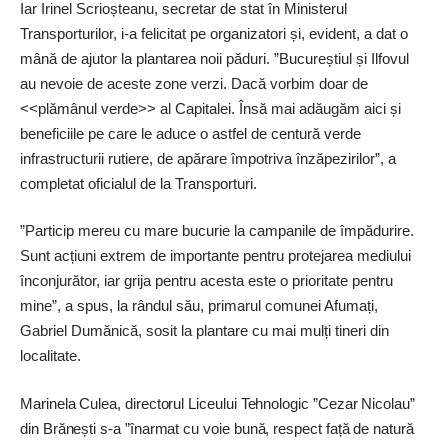
Iar Irinel Scrioșteanu, secretar de stat în Ministerul
Transporturilor, i-a felicitat pe organizatori și, evident, a dat o
mână de ajutor la plantarea noii păduri. ”Bucureștiul și Ilfovul
au nevoie de aceste zone verzi. Dacă vorbim doar de
<<plămânul verde>> al Capitalei. Însă mai adăugăm aici și
beneficiile pe care le aduce o astfel de centură verde
infrastructurii rutiere, de apărare împotriva înzăpezirilor”, a
completat oficialul de la Transporturi.
”Particip mereu cu mare bucurie la campanile de împădurire.
Sunt acțiuni extrem de importante pentru protejarea mediului
înconjurător, iar grija pentru acesta este o prioritate pentru
mine”, a spus, la rândul său, primarul comunei Afumați,
Gabriel Dumănică, sosit la plantare cu mai mulți tineri din
localitate.
Marinela Culea, directorul Liceului Tehnologic ”Cezar Nicolau”
din Brănești s-a ”înarmat cu voie bună, respect față de natură