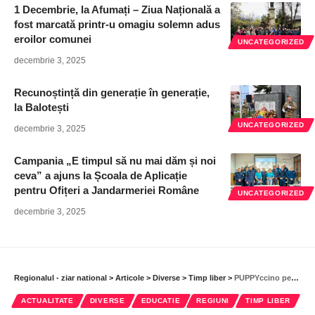
1 Decembrie, la Afumați – Ziua Națională a
fost marcată printr-u omagiu solemn adus
eroilor comunei
UNCATEGORIZED
decembrie 3, 2025
Recunoștință din generație în generație,
la Balotești
UNCATEGORIZED
decembrie 3, 2025
Campania „E timpul să nu mai dăm și noi
ceva” a ajuns la Școala de Aplicație
pentru Ofițeri a Jandarmeriei Române
UNCATEGORIZED
decembrie 3, 2025
Regionalul - ziar national
>
Articole
>
Diverse
>
Timp liber
>
PUPPYccino pentru luat acasă!
ACTUALITATE
DIVERSE
EDUCATIE
REGIUNI
TIMP LIBER