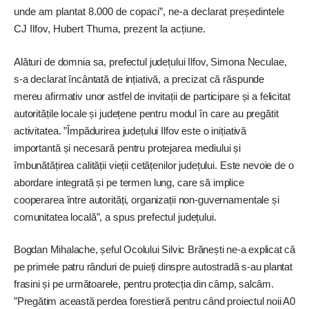
unde am plantat 8.000 de copaci”, ne-a declarat președintele
CJ Ilfov, Hubert Thuma, prezent la acțiune.
Alături de domnia sa, prefectul județului Ilfov, Simona Neculae,
s-a declarat încântată de ințiativă, a precizat că răspunde
mereu afirmativ unor astfel de invitații de participare și a felicitat
autoritățile locale și județene pentru modul în care au pregătit
activitatea. ”Împădurirea județului Ilfov este o inițiativă
importantă și necesară pentru protejarea mediului și
îmbunătățirea calității vieții cetățenilor județului. Este nevoie de o
abordare integrată și pe termen lung, care să implice
cooperarea între autorități, organizații non-guvernamentale și
comunitatea locală”, a spus prefectul județului.
Bogdan ­Mihalache, șeful Ocolului Silvic Brănești ne-a explicat că
pe primele patru rânduri de puieți dinspre autostradă s-au plantat
frasini și pe următoarele, pentru protecția din câmp, salcâm.
”Pregătim această perdea forestieră pentru când proiectul noii A0