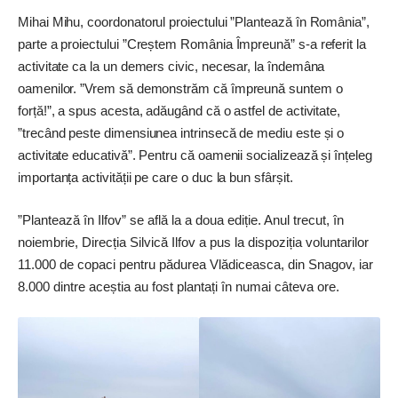
Mihai Mihu, coordonatorul proiectului ”Plantează în România”,
parte a proiectului ”Creștem România Împreună” s-a referit la
activitate ca la un demers civic, necesar, la îndemâna
oamenilor. ”Vrem să demonstrăm că împreună suntem o
forță!”, a spus acesta, adăugând că o astfel de activitate,
”trecând peste dimensiunea intrinsecă de mediu este și o
activitate educativă”. Pentru că oamenii socializează și înțeleg
importanța activității pe care o duc la bun sfârșit.
”Plantează în Ilfov” se află la a doua ediție. Anul trecut, în
noiembrie, Direcția Silvică Ilfov a pus la dispoziția voluntarilor
11.000 de copaci pentru pădurea Vlădiceasca, din Snagov, iar
8.000 dintre aceștia au fost plantați în numai câteva ore.