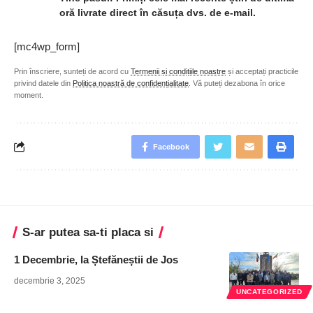
oră livrate direct în căsuța dvs. de e-mail.
[mc4wp_form]
Prin înscriere, sunteți de acord cu
Termenii și condițiile noastre
și acceptați practicile
privind datele din
Politica noastră de confidențialitate
. Vă puteți dezabona în orice
moment.
Facebook
S-ar putea sa-ti placa si
1 Decembrie, la Ștefăneștii de Jos
decembrie 3, 2025
UNCATEGORIZED