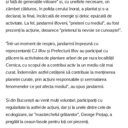
și față de generațiile viitoare” și, cu uneltele necesare, un
zâmbet călduros, în pofida cerului înorat, a plantat și s-a
declarat, la final, încărcată de energie și deloc epuizată de
activitate. La fel, jandarmii ilfoveni, ”prieteni cu mediul”, au fost
prezenți la acțiune, deoarece ”prietenul la nevoie se cunoaște!”.
”Într-un moment de respiro, jandarmii împreună cu
reprezentanții CJ Ilfov și Prefecturii Ilfov au participat cu
plăcere la activitatea de plantare arbori de pe raza localității
Cernica, cu scopul de a contribui activ la un mediu cât mai
curat. Îndemnăm astfel cetățenii să contribuie la menținerea
planetei curate, prin acțiuni responsabile și semnalarea
fenomenelor ce pot afecta mediul”, au spus jandarmii.
Și din București au venit mulți voluntari, participanți cu
regularitate la astfel de acțiuni, dar și la unele dintre cele de
ecologizare, iar ”mastercheful grătarelor”, George Proțap, a
pregătit la ceaun fasole pentru toți cei prezenți.