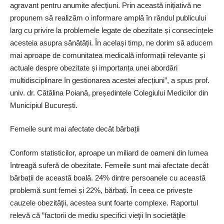
agravant pentru anumite afecțiuni. Prin această inițiativă ne
propunem să realizăm o informare amplă în rândul publicului
larg cu privire la problemele legate de obezitate și consecințele
acesteia asupra sănătății. În același timp, ne dorim să aducem
mai aproape de comunitatea medicală informații relevante și
actuale despre obezitate și importanța unei abordări
multidisciplinare în gestionarea acestei afecțiuni”, a spus prof.
univ. dr. Cătălina Poiană, președintele Colegiului Medicilor din
Municipiul București.
Femeile sunt mai afectate decât bărbații
Conform statisticilor, aproape un miliard de oameni din lumea
întreagă suferă de obezitate. Femeile sunt mai afectate decât
bărbații de această boală. 24% dintre persoanele cu această
problemă sunt femei și 22%, bărbați. În ceea ce privește
cauzele obezităţii, acestea sunt foarte complexe. Raportul
relevă că ”factorii de mediu specifici vieţii în societăţile