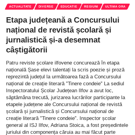
ACTUALITATE
DIVERSE
EDUCATIE
REGIUNI
ULTIMA ORA
Etapa județeană a Concursului
național de revistă școlară și
jurnalistică și-a desemnat
câștigătorii
Patru reviste școlare ilfovene concurează în etapa
națională Șase elevi talentați la scris poezie și proză
reprezintă județul la următoarea fază a Concursului
național de creație literară ”Tinere condeie” La sediul
Inspectoratului Școlar Județean Ilfov a avut loc,
săptămâna trecută, jurizarea lucrărilor participante la
etapele județene ale Concursului național de revistă
școlară și jurnalistică și Concursului național de
creație literară ”Tinere condeie”. Inspector școlar
general al ISJ Ilfov, Adriana Stoica, a fost președintele
juriului din componența căruia au mai făcut parte