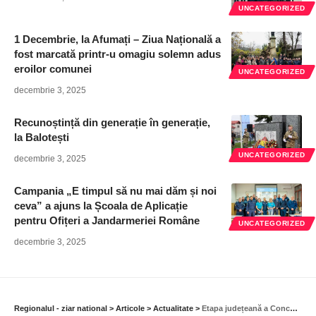
UNCATEGORIZED
1 Decembrie, la Afumați – Ziua Națională a
fost marcată printr-u omagiu solemn adus
eroilor comunei
UNCATEGORIZED
decembrie 3, 2025
Recunoștință din generație în generație,
la Balotești
UNCATEGORIZED
decembrie 3, 2025
Campania „E timpul să nu mai dăm și noi
ceva” a ajuns la Școala de Aplicație
pentru Ofițeri a Jandarmeriei Române
UNCATEGORIZED
decembrie 3, 2025
Regionalul - ziar national
>
Articole
>
Actualitate
>
Etapa județeană a Concursului național de revistă școlară și jurnalistică și-a desemnat câștigătorii