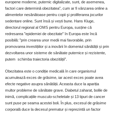
europene moderne, puternic digitalizate, sunt, de asemenea,
factori care determină obezitatea”, cum ar fi vânzarea online a
alimentelor nesănătoase pentru copii şi proliferarea jocurilor
sedentare online. Sunt însă și vești bune. Hans Kluge,
directorul regional al OMS pentru Europa, susține că
redresarea ”epidemiei de obezitate” în Europa este încă
posibilă: ”prin crearea unor medii mai favorabile, prin
promovarea investițiilor și a inovării în domeniul sănătății și prin
dezvoltarea unor sisteme de sănătate puternice și rezistente,
putem schimba traiectoria obezității”.
Obezitatea este o condiție medicală în care organismul
acumulează exces de grăsime, iar acest exces poate avea
efecte negative asupra sănătății. Aceasta duce la apariția
multor probleme de sănătate grave. Diabetul zaharat, bolile de
inimă, complicațiile musculo-scheletale și 13 tipuri de cancer
sunt puse pe seama acestei boli. În plus, excesul de grăsime
corporală duce la decesul prematur și reprezintă un factor