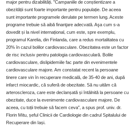
major pentru dizabilități. ”Campaniile de conștientizare a
obezității sunt foarte importante pentru populație. De aceea
sunt importante programele derulate pe termen lung. Aceste
programe trebuie să aibă finanţare adecvată. Aşa cum s-a
dovedit și la nivel internațional, cum este, spre exemplu,
programul Karelia, din Finlanda, care a redus mortalitatea cu
20% în cazul bolilor cardiovasculare. Obezitatea este un factor
de risc inclusiv pentru patologia cardiovasculară. Bolile
cardiovasculare, dislipidemiile fac parte din evenimentele
cardiovasculare majore. Am constatat recent la persoane
tinere care vin în recuperare medicală, de 35-40 de ani, după
infarct miocardic, că suferă de obezitate. Să nu uităm că
arteroscleroza, care este declanșată și întâlnită la persoane cu
obezitate, duce la evenimente cardiovasculare majore. De
aceea, cu toții trebuie să facem ceva”, a spus prof. univ. dr.
Florin Mitu, șeful Clinicii de Cardiologie din cadrul Spitalului de
Recuperare din Iași.