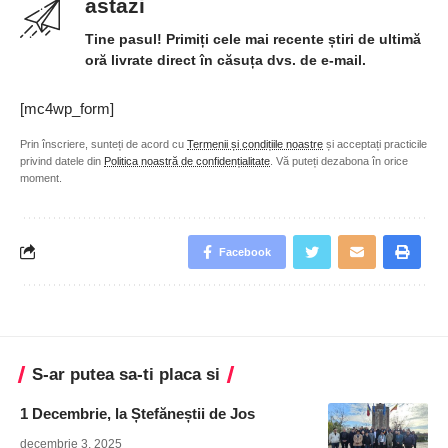
astazi
Tine pasul! Primiți cele mai recente știri de ultimă
oră livrate direct în căsuța dvs. de e-mail.
[mc4wp_form]
Prin înscriere, sunteți de acord cu
Termenii și condițiile noastre
și acceptați practicile
privind datele din
Politica noastră de confidențialitate
. Vă puteți dezabona în orice
moment.
Facebook
S-ar putea sa-ti placa si
1 Decembrie, la Ștefăneștii de Jos
decembrie 3, 2025