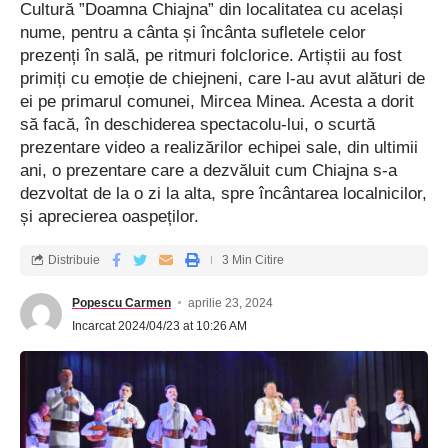
Cultură ”Doamna Chiajna” din localitatea cu același
nume, pentru a cânta și încânta sufletele celor
prezenți în sală, pe ritmuri folclorice. Artiștii au fost
primiți cu emoție de chiejneni, care l-au avut alături de
”Tinere condeie” cu talent și imaginație
ei pe primarul comunei, Mircea Minea. Acesta a dorit
să facă, în deschiderea spectacolu-lui, o scurtă
La etapa județeană a Concursului național de creație ”Tinere
prezentare video a realizărilor echipei sale, din ultimii
condeie”, 2024, s-au cali­ficat la secțiunea ”Poezie” – 7 elevi din
ani, o prezentare care a dezvăluit cum Chiajna s-a
Ilfov, clasele V-X, iar la secțiunea ”Proză”, de asemenea – 7
dezvoltat de la o zi la alta, spre încântarea localnicilor,
elevi, clasele V-IX. Pentru prima secțiune, fiecare elev a putut
și aprecierea oaspeților.
să participe cu 5-10 creații lirice sau epice, iar la ”proză”
Distribuie
3 Min Citire
regulamentul a impus, la alegere, 3 schițe de 1-3 pa­gini, o
nuvelă de max. 10 pa­gini sau un fragment de max. 10 pagini
Popescu Carmen
aprilie 23, 2024
de roman (însoțit de o succintă povestire a întregii acțiuni) sau
Incarcat 2024/04/23 at 10:26 AM
2-3 file de jurnal-reportaj.
Juriul a selectat pentru participarea la etapa națională primele
trei clasate la fiecare secțiune, notarea ținând cont de
elemente precum sensibilitatea creației, inventivitate,