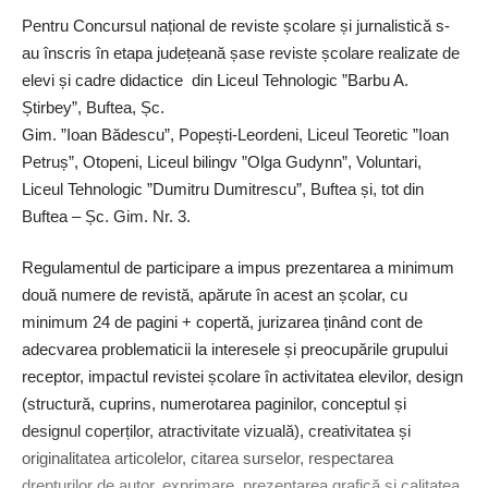
Pentru Concursul național de reviste școlare și jurnalistică s-
au înscris în etapa județeană șase reviste școlare realizate de
elevi și cadre didactice din Liceul Tehnologic ”Barbu A.
Știrbey”, Buftea, Șc.
Gim. ”Ioan Bădescu”, Popești-Leordeni, Liceul Teoretic ”Ioan
Petruș”, Otopeni, Liceul bilingv ”Olga Gudynn”, Voluntari,
Liceul Tehnologic ”Dumitru Dumitrescu”, Buftea și, tot din
Buftea – Șc. Gim. Nr. 3.
Regulamentul de participare a impus prezentarea a mini­mum
două numere de revistă, apărute în acest an școlar, cu
minimum 24 de pagini + copertă, jurizarea ținând cont de
adecvarea problematicii la interesele și preocupările grupului
receptor, impactul revistei școlare în activitatea elevilor, design
(structură, cuprins, numerotarea paginilor, conceptul și
designul coperților, atractivitate vizuală), creativitatea și
originalitatea articolelor, citarea surselor, respecta­rea
drepturilor de autor, exprimare, prezentarea grafică și calitatea