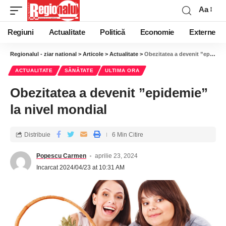
Aa
Regiuni
Actualitate
Politică
Economie
Externe
Regionalul - ziar national
>
Articole
>
Actualitate
>
Obezitatea a devenit ”epidemie” la nivel mondial
ACTUALITATE
SĂNĂTATE
ULTIMA ORA
Obezitatea a devenit ”epidemie”
la nivel mondial
Distribuie
6 Min Citire
Popescu Carmen
aprilie 23, 2024
Incarcat 2024/04/23 at 10:31 AM