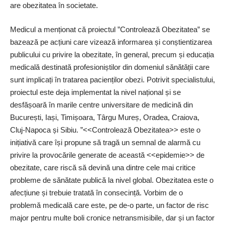
are obezitatea în societate.
Medicul a menționat că proiectul ”Controlează Obezitatea” se
bazează pe acțiuni care vizează informarea și conștientizarea
publicului cu privire la obezitate, în general, precum și educația
medicală destinată profesioniștilor din domeniul sănătății care
sunt implicați în tratarea pacienților obezi. Potrivit specialistului,
proiectul este deja implementat la nivel național și se
desfășoară în marile centre universitare de medicină din
București, Iași, Timișoara, Târgu Mureș, Oradea, Craiova,
Cluj-Napoca și Sibiu. ”<<Controlează Obezitatea>> este o
inițiativă care își propune să tragă un semnal de alarmă cu
privire la provocările generate de această <<epidemie>> de
obezitate, care riscă să devină una dintre cele mai critice
probleme de sănătate publică la nivel global. Obezitatea este o
afecțiune și trebuie tratată în consecință. Vorbim de o
problemă medicală care este, pe de-o parte, un factor de risc
major pentru multe boli cronice netransmisibile, dar și un factor