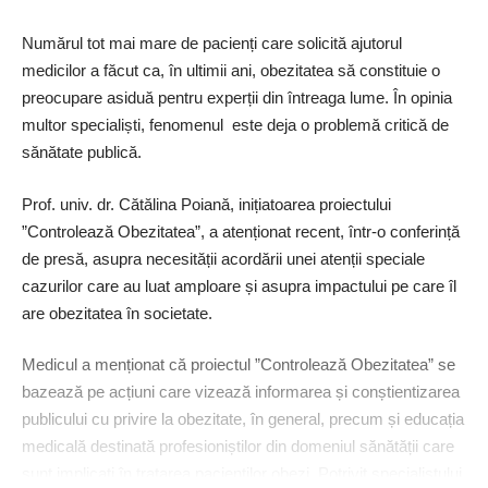
Numărul tot mai mare de pacienți care solicită ajutorul
medicilor a făcut ca, în ultimii ani, obezitatea să constituie o
preocupare asiduă pentru experții din întreaga lume. În opinia
multor specialiști, fenomenul este deja o problemă critică de
sănătate publică.
Prof. univ. dr. Cătălina Poiană, inițiatoarea proiectului
”Controlează Obezitatea”, a atenționat recent, într-o conferință
de presă, asupra necesității acordării unei atenții speciale
cazurilor care au luat amploare și asupra impactului pe care îl
are obezitatea în societate.
Medicul a menționat că proiectul ”Controlează Obezitatea” se
bazează pe acțiuni care vizează informarea și conștientizarea
publicului cu privire la obezitate, în general, precum și educația
medicală destinată profesioniștilor din domeniul sănătății care
sunt implicați în tratarea pacienților obezi. Potrivit specialistului,