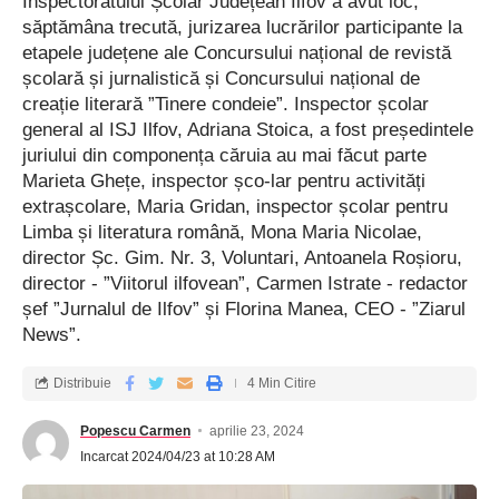
Inspectoratului Școlar Județean Ilfov a avut loc,
univ. dr. Cătălina Poiană, președintele Colegiului Medicilor din
săptămâna trecută, jurizarea lucrărilor participante la
Municipiul București.
etapele județene ale Concursului național de revistă
școlară și jurnalistică și Concursului național de
Femeile sunt mai afectate decât bărbații
creație literară ”Tinere condeie”. Inspector școlar
general al ISJ Ilfov, Adriana Stoica, a fost președintele
Conform statisticilor, aproape un miliard de oameni din lumea
juriului din componența căruia au mai făcut parte
întreagă suferă de obezitate. Femeile sunt mai afectate decât
Marieta Ghețe, inspector șco-lar pentru activități
bărbații de această boală. 24% dintre persoanele cu această
extrașcolare, Maria Gridan, inspector școlar pentru
Limba și literatura română, Mona Maria Nicolae,
problemă sunt femei și 22%, bărbați. În ceea ce privește
director Șc. Gim. Nr. 3, Voluntari, Antoanela Roșioru,
cauzele obezităţii, acestea sunt foarte complexe. Raportul
director - ”Viitorul ilfovean”, Carmen Istrate - redactor
relevă că ”factorii de mediu specifici vieţii în societăţile
șef ”Jurnalul de Ilfov” și Florina Manea, CEO - ”Ziarul
europene moderne, puternic digitalizate, sunt, de asemenea,
News”.
factori care determină obezitatea”, cum ar fi vânzarea online a
alimentelor nesănătoase pentru copii şi proliferarea jocurilor
Distribuie
4 Min Citire
sedentare online. Sunt însă și vești bune. Hans Kluge,
directorul regional al OMS pentru Europa, susține că
Popescu Carmen
aprilie 23, 2024
redresarea ”epidemiei de obezitate” în Europa este încă
Incarcat 2024/04/23 at 10:28 AM
posibilă: ”prin crearea unor medii mai favorabile, prin