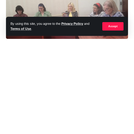
promovarea investițiilor și a inovării în domeniul sănătății și prin
dezvoltarea unor sisteme de sănătate puternice și rezistente,
putem schimba traiectoria obezității”.
By using this site, you agree to the
Privacy Policy
and
Accept
Terms of Use
.
Obezitatea este o condiție medicală în care organismul
acumulează exces de grăsime, iar acest exces poate avea
efecte negative asupra sănătății. Aceasta duce la apariția
Pentru Concursul național de reviste școlare și jurnalistică s-
multor probleme de sănătate grave. Diabetul zaharat, bolile de
au înscris în etapa județeană șase reviste școlare realizate de
inimă, complicațiile musculo-scheletale și 13 tipuri de cancer
elevi și cadre didactice din Liceul Tehnologic ”Barbu A.
sunt puse pe seama acestei boli. În plus, excesul de grăsime
Știrbey”, Buftea, Șc.
corporală duce la decesul prematur și reprezintă un factor
Gim. ”Ioan Bădescu”, Popești-Leordeni, Liceul Teoretic ”Ioan
major pentru dizabilități. ”Campaniile de conștientizare a
Petruș”, Otopeni, Liceul bilingv ”Olga Gudynn”, Voluntari,
obezității sunt foarte importante pentru populație. De aceea
Liceul Tehnologic ”Dumitru Dumitrescu”, Buftea și, tot din
sunt importante programele derulate pe termen lung. Aceste
Buftea – Șc. Gim. Nr. 3.
programe trebuie să aibă finanţare adecvată. Aşa cum s-a
dovedit și la nivel internațional, cum este, spre exemplu,
Regulamentul de participare a impus prezentarea a mini­mum
programul Karelia, din Finlanda, care a redus mortalitatea cu
două numere de revistă, apărute în acest an școlar, cu
20% în cazul bolilor cardiovasculare. Obezitatea este un factor
minimum 24 de pagini + copertă, jurizarea ținând cont de