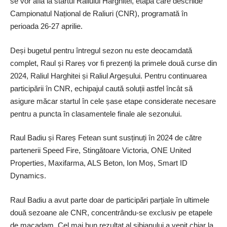
se vor afla la startul Raliului Harghitei, etapă care deschide
Campionatul Național de Raliuri (CNR), programată în
perioada 26-27 aprilie.
Deși bugetul pentru întregul sezon nu este deocamdată
complet, Raul și Rareș vor fi prezenți la primele două curse din
2024, Raliul Harghitei și Raliul Argeșului. Pentru continuarea
participării în CNR, echipajul caută soluții astfel încât să
asigure măcar startul în cele șase etape considerate necesare
pentru a puncta în clasamentele finale ale sezonului.
Raul Badiu și Rareș Fetean sunt susținuți în 2024 de către
partenerii Speed Fire, Stingătoare Victoria, ONE United
Properties, Maxifarma, ALS Beton, Ion Moș, Smart ID
Dynamics.
Raul Badiu a avut parte doar de participări parțiale în ultimele
două sezoane ale CNR, concentrându-se exclusiv pe etapele
de macadam. Cel mai bun rezultat al sibianului a venit chiar la