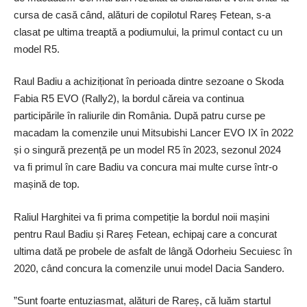
cursa de casă când, alături de copilotul Rareș Fetean, s-a
clasat pe ultima treaptă a podiumului, la primul contact cu un
model R5.
Raul Badiu a achi­ziționat în perioada dintre sezoane o Skoda
Fabia R5 EVO (Rally2), la bordul căreia va continua
participările în raliurile din România. După patru curse pe
macadam la comenzile unui Mitsubishi Lancer EVO IX în 2022
și o singură prezență pe un model R5 în 2023, sezonul 2024
va fi primul în care Badiu va concura mai multe curse într-o
mașină de top.
Raliul Harghitei va fi prima competiție la bordul ­noii mașini
pentru Raul Badiu și Rareș Fetean, echipaj care a concurat
ultima dată pe probele de asfalt de lângă Odorheiu Secuiesc în
2020, când concura la comenzile unui model Dacia Sandero.
”Sunt foarte entuziasmat, alături de Rareș, că luăm startul