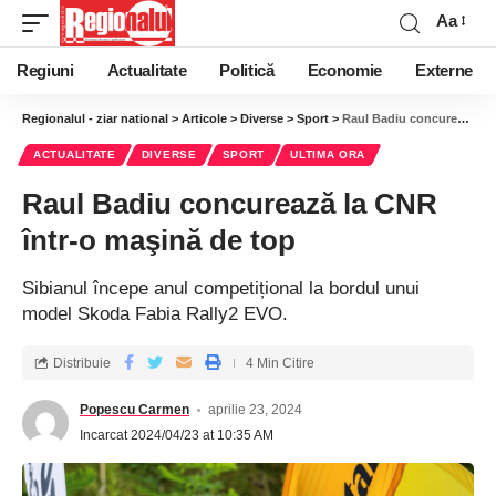
Aa
Regiuni
Actualitate
Politică
Economie
Externe
Regionalul - ziar national
>
Articole
>
Diverse
>
Sport
>
Raul Badiu concurează la CNR într-o maşină de top
ACTUALITATE
DIVERSE
SPORT
ULTIMA ORA
Raul Badiu concurează la CNR
într-o maşină de top
Sibianul începe anul competițional la bordul unui
model Skoda Fabia Rally2 EVO.
Distribuie
4 Min Citire
Popescu Carmen
aprilie 23, 2024
Incarcat 2024/04/23 at 10:35 AM