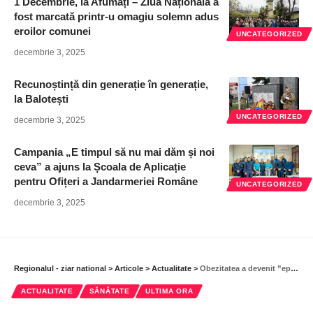
1 Decembrie, la Afumați – Ziua Națională a
fost marcată printr-u omagiu solemn adus
eroilor comunei
UNCATEGORIZED
decembrie 3, 2025
Recunoștință din generație în generație,
la Balotești
UNCATEGORIZED
decembrie 3, 2025
Campania „E timpul să nu mai dăm și noi
ceva” a ajuns la Școala de Aplicație
pentru Ofițeri a Jandarmeriei Române
UNCATEGORIZED
decembrie 3, 2025
Regionalul - ziar national
>
Articole
>
Actualitate
>
Obezitatea a devenit ”epidemie” la nivel mondial
ACTUALITATE
SĂNĂTATE
ULTIMA ORA