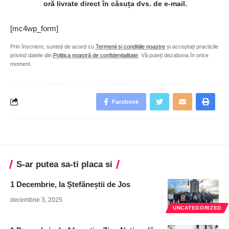
oră livrate direct în căsuța dvs. de e-mail.
[mc4wp_form]
Prin înscriere, sunteți de acord cu
Termenii și condițiile noastre
și acceptați practicile
privind datele din
Politica noastră de confidențialitate
. Vă puteți dezabona în orice
moment.
Facebook
S-ar putea sa-ti placa si
1 Decembrie, la Ștefăneștii de Jos
decembrie 3, 2025
UNCATEGORIZED