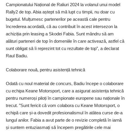
Campionatului Național de Raliuri 2024 la volanul unui model
Rally2 de top. Abia aștept să mă lupt cu timpii, nu doar cu
bugetul. Mulțumesc partenerilor pe această cale pentru
încrederea acordată, că au contribuit în acest intersezon la
achiziția prin leasing a Skodei Fabia. Sunt mândru să am
alături parteneri de top în domeniile în care activează, astfel că
sunt obligat să îi reprezint tot cu rezultate de top”, a declarat
Raul Badiu.
Colaborare nouă, pentru asistență tehnică
Odată cu noul material de concurs, Badiu începe o colaborare
cu echipa Keane Motorsport, care a asigurat asistența tehnică
pentru numeroși piloți în campionate europene sau naționale în
trecut. ”Sunt fericit că vom colabora cu Keane Motorsport, o
echipă care și-a dovedit profesionalismul în atâtea curse de-a
lungul anilor. Fabia a avut parte de o revizie completă în iarnă
și suntem entuziasmați să începem pregătirile cele mai