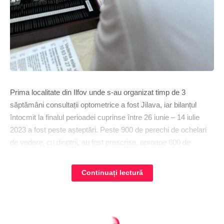
Prima localitate din Ilfov unde s-au organizat timp de 3
săptămâni consultații optometrice a fost Jilava, iar bilanțul
întocmit la finalul perioadei cuprinse între 26 iunie – 14 iulie
2023 a fost peste așteptări. Peste 900 de perechi de ochelari
de vedere, cu dioptrii, au fost prescrise, aproape 600 de
persoane consultate și pentru 11 s-au recomandat verificări
suplimentare de către medicul oftalmolog. Doar în cazul a 23
Continuați lectură
de persoane care au dorit să-și controleze vederea s-a
constatat că nu există probleme. În circa două săptămâni de la
prescrierea ochelarilor, în cadrul campaniei ”Ilfov, prin ochii tăi”,
Lensa i-a realizat și trimis către Primăria Jilava, nominal, de
Regionalul - ziar national
>
Articole
>
Actualitate
>
”Legea Anastasia” a intrat în vigoare