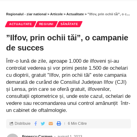
Regionalul - ziar national
>
Articole
>
Actualitate
>
”Ilfov, prin ochii tăi”, o campanie de succes
ACTUALITATE
REGIUNI
SĂNĂTATE
”Ilfov, prin ochii tăi”, o campanie
de succes
Într-o lună de zile, aproape 1.000 de ilfoveni și-au
controlat vederea și vor primi peste 1.500 de ochelari
cu dioptrii, gratuit ”Ilfov, prin ochii tăi” este campania
demarată de curând de Consiliul Județean Ilfov (CJI)
și Lensa, prin care se oferă gratuit, ilfovenilor,
consultații optometrice și, unde este cazul, ochelari de
vedere sau recomandarea unui control amănunțit ­ într­
un cabinet de oftalmologie.
Distribuie
6 Min Citire
Popescu Carmen
august 1, 2023