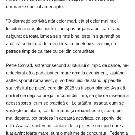
umbrarele special amenajate.
”O distracție potrivită atât celor mari, cât și celor mai mici
locuitori ai orașului nostru”, au spus organizatorii care s-au
asigurat că toată lumea se simte bine, este în siguranță pe
apă, că se bucură de revederea cu prietenii și vecinii, că
petrece timp de calitate cu cei din comunitate.
Petre Conrad, antrenor secund al lotulului olimpic de canoe, ne-
a declarat că a participat cu mare drag la eveniment, ”ajutând,
astfel, sportul românesc, și vorbesc aici de stand up paddle
sau vâslitul pe placă, care din 2028 va fi sport olimpic. Așa că,
noi trebuie deja să pregătim copiii din timp, să știe ce înseamnă
acest sport și cum se practică el. Le arătăm, așadar, cum se
vâslește pe placă, cât de frumos și relaxant este și cum, pe
mai departe, pot profesa în această activitate, ca sportivi de
elită. Așa că, suntem în căutare de copii, este un sport care a
luat avânt foarte mare, sunt o mulțime de concursuri. Federația