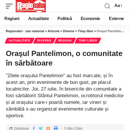
Aa
Regiuni
Actualitate
Politică
Economie
Externe
Regionalul - ziar national
>
Articole
>
Diverse
>
Timp liber
>
Oraşul Pantelimon, o comunitate în sărbătoare
ACTUALITATE
DIVERSE
REGIUNI
TIMP LIBER
Oraşul Pantelimon, o comunitate
în sărbătoare
”Zilele orașului Pantelimon” au fost marcate, și în
acest an, prin evenimente de bun gust, pe placul
localnicilor. Joi, 27 iulie, în bisericile din comunitate a
fost sărbătorit Sfântul Pantelimon, ocrotitorul medicilor
și al orașului care-i poartă numele, iar vineri și
sâmbătă s-au organizat evenimente culturale și
sportive.
Distribuie
5 Min Citire