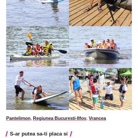
Pantelimon
,
Regiunea Bucuresti-Ilfov
,
Vrancea
S-ar putea sa-ti placa si