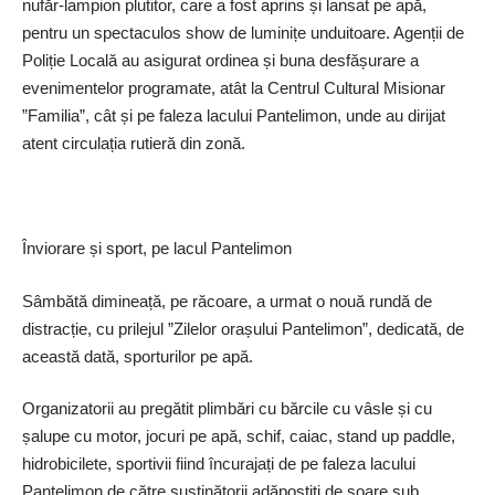
nufăr-lampion plutitor, care a fost aprins și lansat pe apă,
pentru un spectaculos show de luminițe unduitoare. Agenții de
Poliție Locală au asigurat ordinea și buna desfășurare a
evenimentelor programate, atât la Centrul Cultural Misionar
”Familia”, cât și pe faleza lacului Pantelimon, unde au dirijat
atent circulația rutieră din zonă.
Înviorare și sport, pe lacul Pantelimon
Sâmbătă dimineață, pe răcoare, a urmat o nouă rundă de
distracție, cu prilejul ”Zilelor orașului Pantelimon”, dedicată, de
această dată, sporturilor pe apă.
Organizatorii au pregătit plimbări cu bărcile cu vâsle și cu
șalupe cu motor, jocuri pe apă, schif, caiac, stand up paddle,
hidrobicilete, sportivii fiind încurajați de pe faleza lacului
Pantelimon de către susținătorii adăpostiți de soare sub