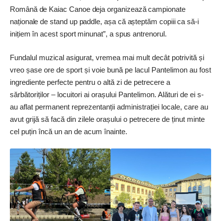
Română de Kaiac Canoe deja organizează campionate
naționale de stand up paddle, așa că așteptăm copiii ca să-i
inițiem în acest sport minunat”, a spus antrenorul.
Fundalul muzical asigurat, vremea mai mult decât potrivită și
vreo șase ore de sport și voie bună pe lacul Pantelimon au fost
ingrediente perfecte pentru o altă zi de petrecere a
sărbătoriților – locuitori ai orașului Pantelimon. Alături de ei s-
au aflat permanent reprezentanții administrației locale, care au
avut grijă să facă din zilele orașului o petrecere de ținut minte
cel puțin încă un an de acum înainte.