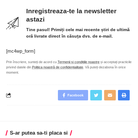
Inregistreaza-te la newsletter
astazi
Tine pasul! Primiți cele mai recente știri de ultimă
oră livrate direct în căsuța dvs. de e-mail.
[mc4wp_form]
Prin înscriere, sunteți de acord cu
Termenii și condițiile noastre
și acceptați practicile
privind datele din
Politica noastră de confidențialitate
. Vă puteți dezabona în orice
moment.
Facebook
S-ar putea sa-ti placa si