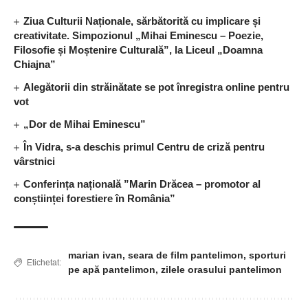
Ziua Culturii Naționale, sărbătorită cu implicare și
creativitate. Simpozionul „Mihai Eminescu – Poezie,
Filosofie și Moștenire Culturală”, la Liceul „Doamna
Chiajna”
Alegătorii din străinătate se pot înregistra online pentru
vot
„Dor de Mihai Eminescu”
În Vidra, s-a deschis primul Centru de criză pentru
vârstnici
Conferința națională ”Marin Drăcea – promotor al
conștiinței forestiere în România”
marian ivan
,
seara de film pantelimon
,
sporturi
Etichetat:
pe apă pantelimon
,
zilele orasului pantelimon