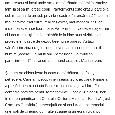
am crescut și locul unde am ales să rămân, să îmi întemeiez
familia și să-mi cresc copiii! Pantelimonul este orașul care s-a
schimbat an de an sub privirile noastre, încercând să îl facem
mai primitor, mai curat, mai dezvoltat, mai modern. Știu că
încă mai avem de lucru până Pantelimonul va deveni așa cum
ni-l dorim cu toții, însă schimbările în bine sunt vizibile, iar
proiectele noastre de dezvoltare nu se opresc! Astăzi,
sărbătorim ziua orașului nostru și ziua tuturor celor care îl
numim „acasă”! La mulți ani, Pantelimon! La mulți ani,
pantelimoneni!”, a transmis primarul orașului, Marian Ivan.
Și, cum se obișnuiește la ceas de sărbătoare, a fost și
petrecere. Care a început vineri seară, 28 iulie, când Primăria
a pregătit pentru cei din Pantelimon o invitație la film – ”o
comedie potrivită pentru toată familia”. Unde? Sub cerul liber,
în curtea primitoare a Centrului Cultural Misionar ”Familia” (fost
Complex ”Lebăda”), amenajată ca și anul trecut pe modelul
unei săli de cinema, cu multe scaune și un ecran gigantic.