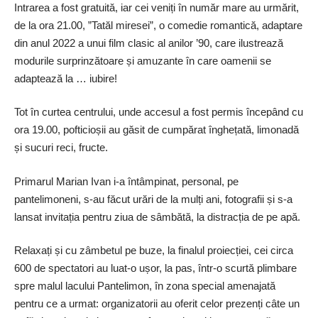
Intrarea a fost gratuită, iar cei veniți în număr mare au urmărit,
de la ora 21.00, ”Tatăl miresei”, o comedie romantică, adaptare
din anul 2022 a unui film clasic al anilor ’90, care ilustrează
modurile surprinzătoare și amuzante în care oamenii se
adaptează la … iubire!
Tot în curtea centrului, unde accesul a fost permis începând cu
ora 19.00, pofticioșii au găsit de cumpărat înghețată, limonadă
și sucuri reci, fructe.
Primarul Marian Ivan i-a întâmpinat, personal, pe
pantelimoneni, ­s-au făcut urări de la mulți ani, fotografii și s-a
lansat invitația pentru ziua de sâmbătă, la distracția de pe apă.
Relaxați și cu zâmbetul pe buze, la finalul proiecției, cei circa
600 de spectatori au luat-o ușor, la pas, într-o scurtă plimbare
spre malul lacului Pantelimon, în zona special amenajată
pentru ce a urmat: organizatorii au oferit celor prezenți câte un