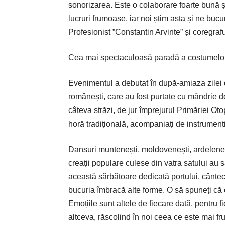
sonorizarea. Este o colaborare foarte bună 
lucruri frumoase, iar noi știm asta și ne bu
Profesionist ”Constantin Arvinte” și coregraf
Cea mai spectaculoasă paradă a costumelor 
Evenimentul a debutat în după-amiaza zilei 
românești, care au fost purtate cu mândrie de
câteva străzi, de jur împrejurul Primăriei Oto
horă tradițională, acompaniați de instrumenti
Dansuri muntenești, moldovenești, arde­le­neșt
creații populare culese din vatra satului au s
această sărbătoare dedicată portului, cântecu
bucuria îmbracă alte forme. O să spuneți că c
Emoțiile sunt altele de fiecare dată, pentru f
altceva, răscolind în noi ceea ce este mai f