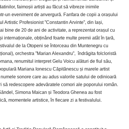
tinilor, faimoșii artiști au făcut să vibreze inimile
l într-un eveniment de anvergură. Fanfara de copii a orașului
Artistic Profesionist ”Constantin Arvinte”, din Iași,
ai bine de 20 de ani de activitate, a reprezentat orașul cu
 internaționale, obținând foarte multe premii atât în țară,
 festivalul de la Otopeni se întorceau din Muntenegru cu
ional), orchestra ”Marian Alexandru”, îndrăgita folcloristă
ana, renumitul interpret Gelu Voicu alături de fiul său,
populară Mariana Ionescu Căpitănescu și marele artist
numele sonore care au adus valorile satului de odinioară
ori să redescopere adevăratele comori ale poporului român.
Săndel, Simona Maican și Teodora Ghenea au fost
că, momentele artistice, în fiecare zi a festivalului.