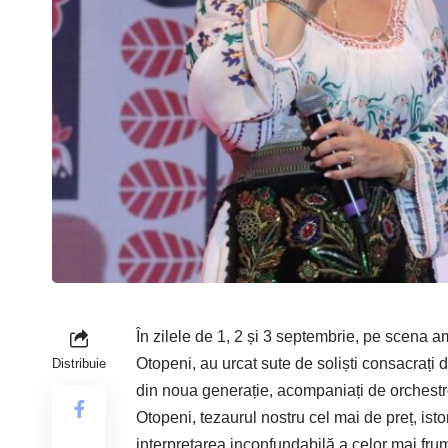
În zilele de 1, 2 și 3 septembrie, pe scena am
Otopeni, au urcat sute de soliști consacrați din
Distribuie
din noua generație, acompaniați de orchestre d
Otopeni, tezaurul nostru cel mai de preț, isto
interpretarea inconfundabilă a celor mai frum