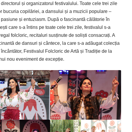
directorul și organizatorul festivalului. Toate cele trei zile
or bucuria copilăriei, a dansului și a muzicii populare –
 pasiune și entuziasm. După o fascinantă călătorie în
ti care s-a întins pe toate cele trei zile, festivalul s-a
gal folcloric, recitaluri susținute de soliști consacrați. A
scinantă de dansuri și cântece, la care s-a adăugat colecția
cântător, Festivalul Folcloric de Artă și Tradiție de la
unui nou eveniment de excepție.