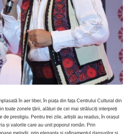
plasată în aer liber, în piața din fața Centrului Cultural din
 toate zonele țării, alături de cei mai străluciți interpreți
e prestigiu. Pentru trei zile, artiștii au readus, în orașul
ria și valorile care au unit poporul român. Prin
oase melodii, prin eleganța și rafinamentul dansurilor și