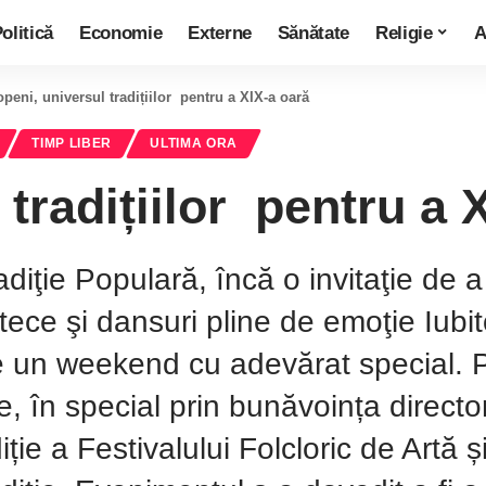
olitică
Economie
Externe
Sănătate
Religie
A
openi, universul tradițiilor pentru a XIX-a oară
TIMP LIBER
ULTIMA ORA
tradițiilor pentru a 
adiţie Populară, încă o invitaţie de a 
tece şi dansuri pline de emoţie Iubit
e un weekend cu adevărat special. P
te, în special prin bunăvoința direc
ție a Festivalului Folcloric de Artă ș