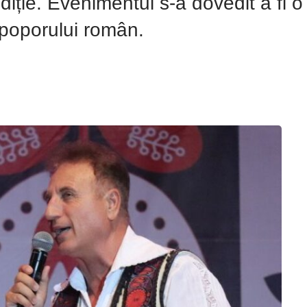
ie. Evenimentul s-a dovedit a fi o 
ii poporului român.