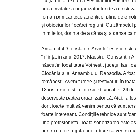
Ediția din acest an a Festivalului Folcloric 
nouă invitație a organizatorilor de a cinsti va
român prin cântece autentice, pline de emoți
și obiceiurilor fiecărei regiuni. Cu zâmbetul 
inimile lor, dorința de a cânta și a dansa ca m
Ansamblul ”Constantin Arvinte” este o instit
înființat în anul 2017. Maestrul Constantin A
născut în localitatea Voinești, județul Iași, ca
Ciocârlia și al Ansamblului Rapsodia. A fost 
românești. Avem turnee și festivaluri în toa
18 instrumentiști, cinci soliști vocali și 24 d
deservește partea organizatorică. Aici, la f
dorit foarte mult să venim pentru că sunt ans
foarte interesant. Condițiile tehnice sunt f
una profesionistă. Toată sonorizarea este as
pentru că, de regulă noi trebuie să venim du