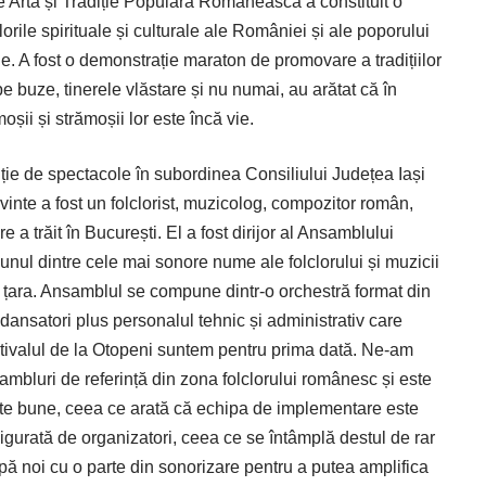
de Artă și Tradiție Populară Românească a constituit o
lorile spirituale și culturale ale României și ale poporului
e. A fost o demonstrație maraton de promovare a tradițiilor
pe buze, tinerele vlăstare și nu numai, au arătat că în
oșii și strămoșii lor este încă vie.
uție de spectacole în subordinea Consiliului Județea Iași
rvinte a fost un folclorist, muzicolog, compozitor român,
re a trăit în București. El a fost dirijor al Ansamblului
unul dintre cele mai sonore nume ale folclorului și muzicii
tă țara. Ansamblul se compune dintr-o orchestră format din
e dansatori plus personalul tehnic și administrativ care
estivalul de la Otopeni suntem pentru prima dată. Ne-am
ambluri de referință din zona folclorului românesc și este
oarte bune, ceea ce arată că echipa de implementare este
igurată de organizatori, ceea ce se întâmplă destul de rar
pă noi cu o parte din sonorizare pentru a putea amplifica