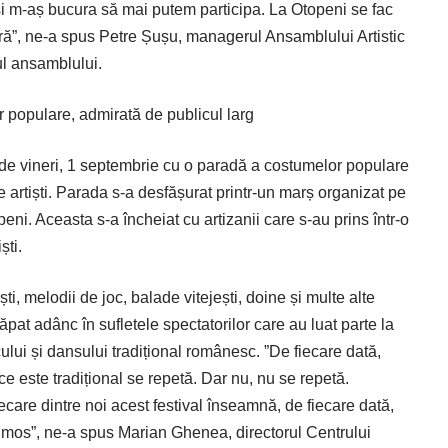
și m-aș bucura să mai putem participa. La Otopeni se fac
cură”, ne-a spus Petre Șușu, managerul Ansamblului Artistic
ul ansamblului.
populare, admirată de publicul larg
de vineri, 1 septembrie cu o paradă a costumelor populare
 artiști. Parada s-a desfășurat printr-un marș organizat pe
peni. Aceasta s-a încheiat cu artizanii care s-au prins într-o
ști.
i, melodii de joc, balade vitejești, doine și multe alte
ăpat adânc în sufletele spectatorilor care au luat parte la
lui și dansului tradițional românesc. ”De fiecare dată,
e este tradițional se repetă. Dar nu, nu se repetă.
iecare dintre noi acest festival înseamnă, de fiecare dată,
rumos”, ne-a spus Marian Ghenea, directorul Centrului