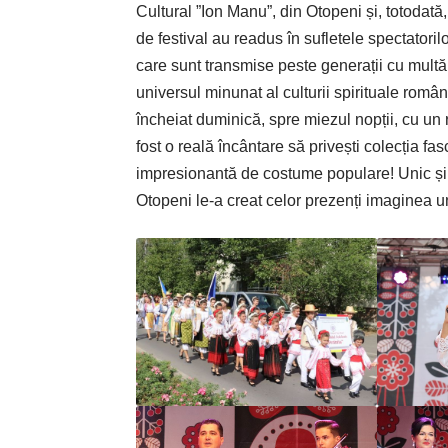
Cultural ”Ion Manu”, din Otopeni și, totodată, 
de festival au readus în sufletele spectatoril
care sunt transmise peste generații cu multă
universul minunat al culturii spirituale româneș
încheiat duminică, spre miezul nopții, cu un re
fost o reală încântare să privești colecția fa
impresionantă de costume populare! Unic și în
Otopeni le-a creat celor prezenți imaginea 