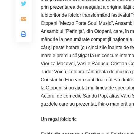
prin prezentarea de neegalat a originalității da
iubitorilor de folclor transformând festivalu
Otopeni ­”Mezzo Forte ­Soul Music”, Ansamblul 
Ansamblul ”Perinița”, din Otopeni, care, în m
mândrie la nenumărate competiții naționale și
cât și peste hotare (cu cinci zile înainte de
marele premiu câștigat la un concurs internaț
Viorica Macovei, Vasile Răducu, Cristian Com
Tudor Voicu, celebra cântăreață de muzică 
Constantin Enceanu sunt doar câteva dintre 
la Otopeni și au ajutat mulțimea de spectat
Actorul de comedie Sandu Pop, alias Văru 
gazdele care au prezentat, ­într-o manieră uni
Un regal folcloric