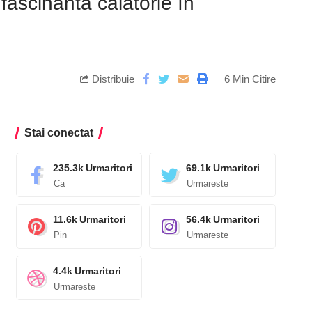
fascinantă călătorie în
Distribuie
6 Min Citire
Stai conectat
235.3k
Urmaritori
69.1k
Urmaritori
Ca
Urmareste
11.6k
Urmaritori
56.4k
Urmaritori
Pin
Urmareste
4.4k
Urmaritori
Urmareste