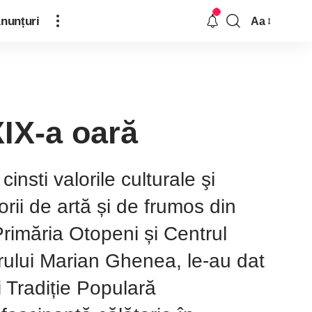
nunțuri
Aa
XIX-a oară
cinsti valorile culturale şi
orii de artă și de frumos din
rimăria Otopeni și Centrul
torului Marian Ghenea, le-au dat
i Tradiție Populară