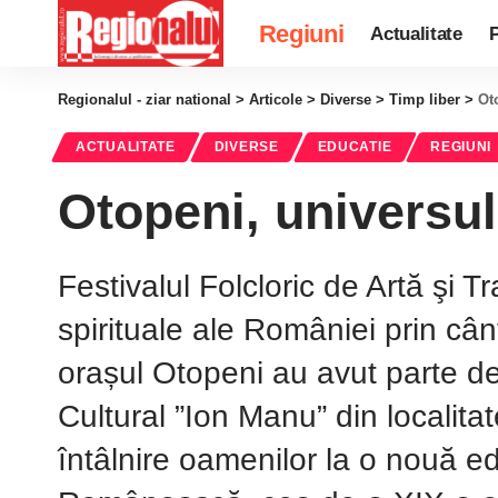
Regiuni
Actualitate
P
Regionalul - ziar national
>
Articole
>
Diverse
>
Timp liber
>
Ot
ACTUALITATE
DIVERSE
EDUCATIE
REGIUNI
Otopeni, universul 
Festivalul Folcloric de Artă şi Tr
spirituale ale României prin cân
orașul Otopeni au avut parte d
Cultural ”Ion Manu” din localita
întâlnire oamenilor la o nouă edi