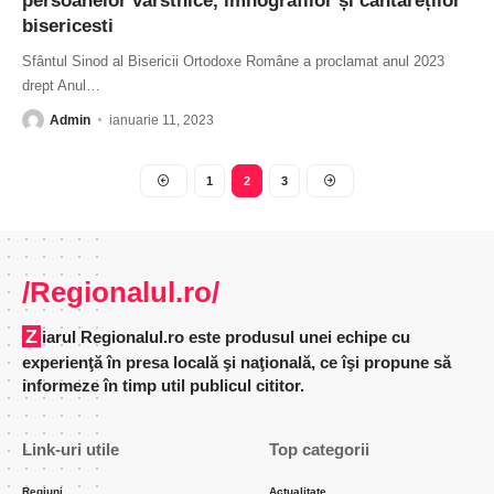
persoanelor vârstnice, imnografilor și cântăreților
bisericesti
Sfântul Sinod al Bisericii Ortodoxe Române a proclamat anul 2023
drept Anul
…
Admin
ianuarie 11, 2023
1
2
3
/Regionalul.ro/
Ziarul Regionalul.ro este produsul unei echipe cu
experienţă în presa locală şi naţională, ce îşi propune să
informeze în timp util publicul cititor.
Link-uri utile
Top categorii
Regiuni
Actualitate