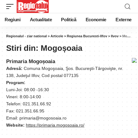
Regiuni
Actualitate
Politică
Economie
Externe
Regionalul - ziar national
>
Articole
>
Regiunea Bucuresti-Ilfov
>
Ilvov
>
Mogoșoaia
Stiri din:
Mogoșoaia
Primaria Mogoșoaia
Adresă:
Comuna Mogoşoaia, Şos. Bucureşti-Târgovişte, nr.
138, Judeţul Ilfov, Cod postal 077135
Program:
Luni-Joi: 08:00 -16:30
Vineri: 8:00-14:00
Telefon: 021.351.66.92
Fax: 021.351.66.95
Email: primaria@mogosoaia.ro
Website:
https://primaria.mogosoaia.ro/