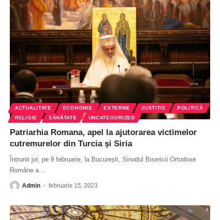
ACTUALITATE
ECONOMIE
EXTERNE
JUSTIȚIE
POLITICĂ
RELIGIE
SĂNĂTATE
UNCATEGORIZED
Patriarhia Romana, apel la ajutorarea victimelor
cutremurelor din Turcia și Siria
Întrunit joi, pe 9 februarie, la București, Sinodul Bisericii Ortodoxe
Române a
…
Admin
februarie 15, 2023