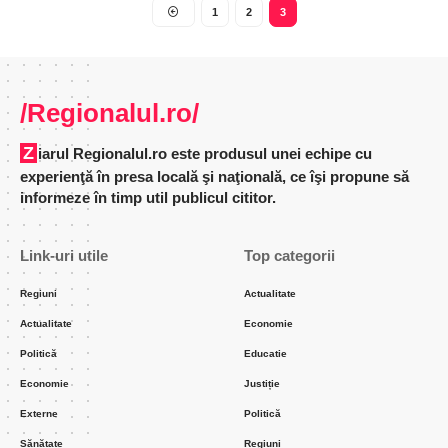
1
2
3
/Regionalul.ro/
Ziarul Regionalul.ro este produsul unei echipe cu
experienţă în presa locală şi naţională, ce îşi propune să
informeze în timp util publicul cititor.
Link-uri utile
Top categorii
Regiuni
Actualitate
Actualitate
Economie
Politică
Educatie
Economie
Justiție
Externe
Politică
Sănătate
Regiuni