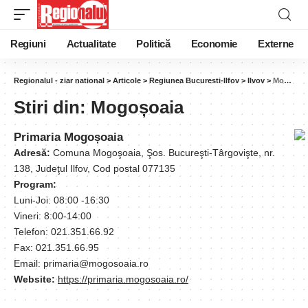
Regiuni
Actualitate
Politică
Economie
Externe
Regionalul - ziar national
>
Articole
>
Regiunea Bucuresti-Ilfov
>
Ilvov
>
Mogoșoaia
Stiri din:
Mogoșoaia
Primaria Mogoșoaia
Adresă:
Comuna Mogoşoaia, Şos. Bucureşti-Târgovişte, nr.
138, Judeţul Ilfov, Cod postal 077135
Program:
Luni-Joi: 08:00 -16:30
Vineri: 8:00-14:00
Telefon: 021.351.66.92
Fax: 021.351.66.95
Email: primaria@mogosoaia.ro
Website:
https://primaria.mogosoaia.ro/