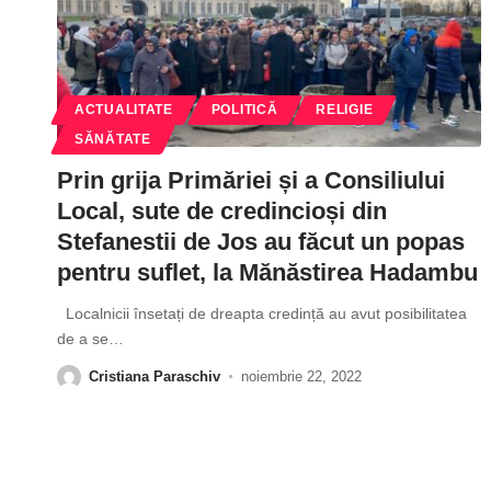
ACTUALITATE
POLITICĂ
RELIGIE
SĂNĂTATE
Prin grija Primăriei și a Consiliului
Local, sute de credincioși din
Stefanestii de Jos au făcut un popas
pentru suflet, la Mănăstirea Hadambu
Localnicii însetați de dreapta credință au avut posibilitatea
de a se
…
Cristiana Paraschiv
noiembrie 22, 2022