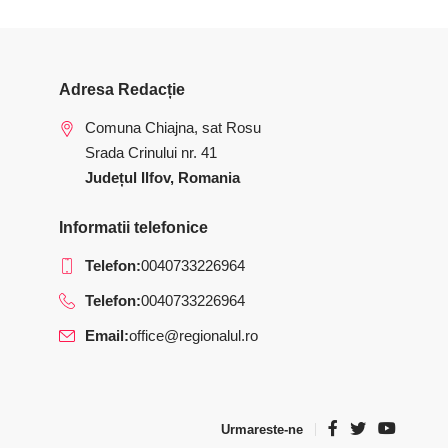
Adresa Redacție
Comuna Chiajna, sat Rosu
Srada Crinului nr. 41
Județul Ilfov, Romania
Informatii telefonice
Telefon:
0040733226964
Telefon:
0040733226964
Email:
office@regionalul.ro
Urmareste-ne