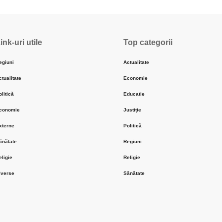
ink-uri utile
Top categorii
egiuni
Actualitate
ctualitate
Economie
olitică
Educatie
conomie
Justiție
xterne
Politică
ănătate
Regiuni
eligie
Religie
iverse
Sănătate