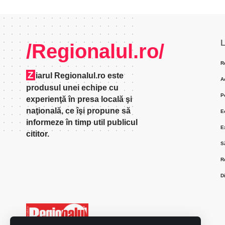
L
/Regionalul.ro/
R
Z
iarul Regionalul.ro este
A
produsul unei echipe cu
P
experienţă în presa locală şi
naţională, ce îşi propune să
E
informeze în timp util publicul
E
cititor.
S
R
D