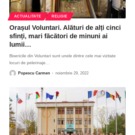
ACTUALITATE
RELIGIE
Orașul Voluntari. Alături de alți cinci
sfinți, mari făcători de minuni ai
lumii…
Bisericile din Voluntari sunt unele dintre cele mai vizitate
locuri de pelerinaje
…
Popescu Carmen
noiembrie 29, 2022