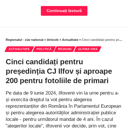
La evenimentul de ­ina­u­gurare au fost prezenți Roberto
Pătrășcoiu – CEO Habitat for Humanity România, Daniel
Continuați lectură
Gross – CEO PENNY, Gheorghe Pistol – primarul orașului
Buftea și Petruța Stănescu – președintele Asociației Hercules.
La construcția cantinei au contribuit, pe lângă Penny, 20 de
companii și organizații – cu fonduri și cu voluntari:
PRO TV
,
Regionalul - ziar national
>
Articole
>
Actualitate
>
Cinci candidați pentru președinția CJ Ilfov și aproape 200 pentru fotoliile de primari
HP
Romania
,
DEDEMAN
, TCC Foundation,
Saint-Gobain
,
ACTUALITATE
POLITICĂ
REGIUNI
ULTIMA ORA
Fundația Auchan, Mercedes-Benz Financial Services
Romania,
BRD Groupe Société Générale
, Fundația
TELUS
Cinci candidați pentru
International Romania
, Legrand România,
Bento –
președinția CJ Ilfov și aproape
Intellectually Curious
,
Coface România
.
200 pentru fotoliile de primari
Cantina a fost mobilată și dotată cu echipamente profesionale
Pe data de 9 iunie 2024, ilfovenii vin la urne pentru a-
de Asociația Hercules cu sprijinul Mercedes Benz România.
și exercita dreptul la vot pentru alegerea
reprezentanților din România în Parlamentul European
Necesitatea satisfacerii nevoilor de bază
și pentru alegerea autorităților administrației publice
locale - pentru următorul mandat de 4 ani. În cazul
Cantina este o extindere necesară a Centrului de zi din Buftea,
”alegerilor locale”, ilfovenii vor decide, prin vot, cine