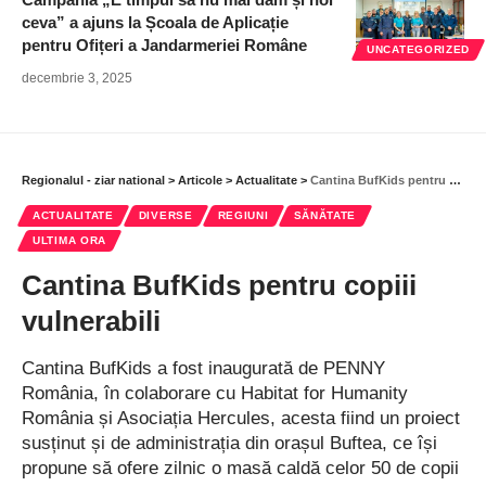
ceva” a ajuns la Școala de Aplicație
pentru Ofițeri a Jandarmeriei Române
UNCATEGORIZED
decembrie 3, 2025
Regionalul - ziar national
>
Articole
>
Actualitate
>
Cantina BufKids pentru copiii vulnerabili
ACTUALITATE
DIVERSE
REGIUNI
SĂNĂTATE
ULTIMA ORA
Cantina BufKids pentru copiii
vulnerabili
Cantina BufKids a fost inaugurată de PENNY
România, în colaborare cu Habitat for Humanity
România și Asociația Hercules, acesta fiind un proiect
susținut și de administrația din orașul Buftea, ce își
propune să ofere zilnic o masă caldă celor 50 de copii