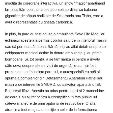
însoțită de coregrafie interactivă, un show ”magic” aparținând
lui Ionuț Sâmbotin, un spectacol extraordinar cu baloane
gigantice de săpun realizate de Smaranda sau Tisha, care a
avut o reprezentație cu gheață carbonică.
În plus, în parc au fost aduse o ambulanță Save Life Med, iar
echipajul acesteia a permis copiilor să urce în interiorul mașinii
sau să pornească sirena. Sărbătoriții au aflat detalii despre ce
echipament medical deține în dotare ambulanța și au primit
bomboane. Și, tot pentru a se familiariza și pentru a învăța
câte ceva despre alte servicii de urgență, le-au mai fost
prezentate, tot în incinta parcului, o autospecială cu apă și
spumă a pompierilor din Detașamentul Apărătorii Patriei sau
mașina de intervenție SMURD, cu salvatori aparținând ISU
București-Ilfov. Aceștia au adus pentru copii și 2 manechine
de care s-au ajutat pentru a exemplifica în fața publicului
câteva manevre de prim ajutor și de resuscitare. O altă
atracție a fost mașina de poliție a celor de la formațiunea