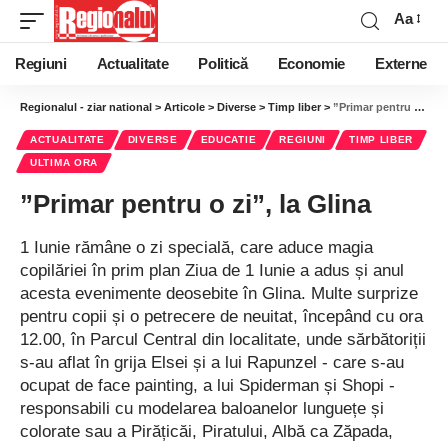
Aa
Regiuni
Actualitate
Politică
Economie
Externe
Regionalul - ziar national
>
Articole
>
Diverse
>
Timp liber
>
”Primar pentru o zi”, la Glina
ACTUALITATE
DIVERSE
EDUCATIE
REGIUNI
TIMP LIBER
ULTIMA ORA
”Primar pentru o zi”, la Glina
1 Iunie rămâne o zi specială, care aduce magia
copilăriei în prim plan Ziua de 1 Iunie a adus și anul
acesta evenimente deosebite în Glina. Multe surprize
pentru copii și o petrecere de neuitat, începând cu ora
12.00, în Parcul Central din localitate, unde sărbătoriții
s-au aflat în grija Elsei și a lui Rapunzel - care s-au
ocupat de face painting, a lui Spiderman și Shopi -
responsabili cu modelarea baloanelor lunguețe și
colorate sau a Pirățicăi, Piratului, Albă ca Zăpada,