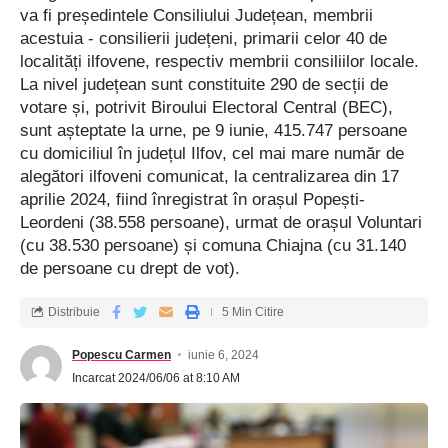
după cum a precizat Petruța Stănescu, director executiv al
va fi președintele Consiliului Județean, membrii
Asociației Hercules. ”Ar fi ineficient să le oferim copiilor
acestuia - consilierii județeni, primarii celor 40 de
vulnerabili cele mai moderne metode și oportunități
localități ilfovene, respectiv membrii consiliilor locale.
educaționale înainte de a le satisface nevoile de bază. Una sau
La nivel județean sunt constituite 290 de secții de
două mese pe zi la cantina BufKids, care să conțină toți
votare și, potrivit Biroului Electoral Central (BEC),
nutrienții de care au nevoie copiii pentru dezvoltare sunt baza
sunt așteptate la urne, pe 9 iunie, 415.747 persoane
cu domiciliul în județul Ilfov, cel mai mare număr de
de la care putem începe să hrănim mințile copiilor pentru a le
alegători ilfoveni comunicat, la centralizarea din 17
inspira încrederea de a se îndrepta către visurile lor și un viitor
aprilie 2024, fiind înregistrat în orașul Popești-
mai bun”, a spus Petruța Stănescu.
Leordeni (38.558 persoane), urmat de orașul Voluntari
(cu 38.530 persoane) și comuna Chiajna (cu 31.140
”Ne place să avem grijă de centrul nostru pentru că este
de persoane cu drept de vot).
frumos și colorat și ne aduce bucurie. Am mai mulți prieteni
aici decât la școală și îmi plac mai mult profesorii pentru că toți
Distribuie
5 Min Citire
sunt drăguți cu noi. Când voi fi mare, vreau să ajut și eu alți
oameni, așa cum fac voluntarii acum și doamnele Petruța și
Popescu Carmen
iunie 6, 2024
Flori. A ajuta pe alții mi se pare cel mai bun job din lume”, ne-a
Incarcat 2024/06/06 at 8:10 AM
spus Adelina, în vârstă de 9 ani.
”Suntem mândri să anunțăm finalizarea proiectului Bufkids, un