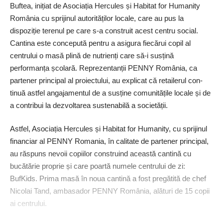
Buftea, inițiat de Asociația Hercules și Habitat for Humanity
România cu sprijinul autorităților locale, care au pus la
dispoziție terenul pe care s-a construit acest centru social.
Cantina este concepută pentru a asigura fiecărui copil al
centrului o masă plină de nutrienți care să-i susțină
performanța școlară. Reprezentanții PENNY România, ca
partener principal al proiectului, au explicat că retailerul con­
tinuă astfel angajamentul de a susține comunitățile locale și de
a contribui la dezvoltarea sustenabilă a societății.
Astfel, Asociația Hercules și Habitat for Humanity, cu sprijinul
financiar al PENNY Romania, în calitate de partener principal,
au răspuns nevoii copiilor construind această cantină cu
bucătărie proprie și care poartă numele centrului de zi:
BufKids. Prima masă în noua cantină a fost pregătită de chef
Nicolai Tand, ambasador PENNY România, alături de 15 copii
ai centrului.