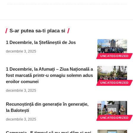
S-ar putea sa-ti placa si
1 Decembrie, la Ștefăneștii de Jos
decembrie 3, 2025
UNCATEGORIZED
1 Decembrie, la Afumați – Ziua Națională a
fost marcată printr-u omagiu solemn adus
eroilor comunei
UNCATEGORIZED
decembrie 3, 2025
Recunoștință din generație în generație,
la Balotești
UNCATEGORIZED
decembrie 3, 2025
Campania „E timpul să nu mai dăm și noi