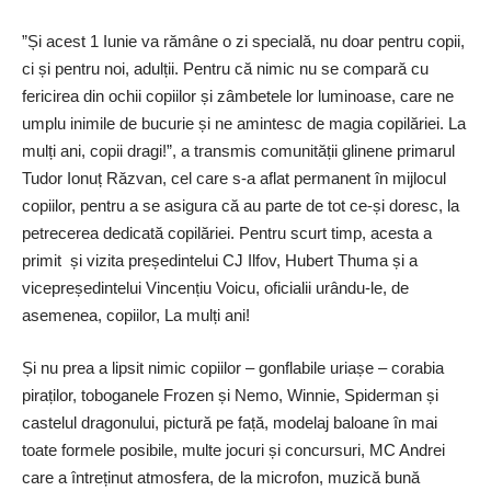
”Și acest 1 Iunie va rămâne o zi specială, nu doar pentru copii,
ci și pentru noi, adulții. Pentru că nimic nu se compară cu
fericirea din ochii copiilor și zâmbetele lor luminoase, care ne
umplu inimile de bucurie și ne amintesc de magia copilăriei. La
mulți ani, copii dragi!”, a transmis comunității glinene primarul
Tudor Ionuț Răzvan, cel care s-a aflat permanent în mijlocul
copiilor, pentru a se asigura că au parte de tot ce-și doresc, la
petrecerea dedicată copilăriei. Pentru scurt timp, acesta a
primit și vizita președintelui CJ Ilfov, Hubert Thuma și a
vicepreședintelui Vincențiu Voicu, oficialii urându-le, de
asemenea, copiilor, La mulți ani!
Și nu prea a lipsit nimic copiilor – gonflabile uriașe – corabia
piraților, toboganele Frozen și Nemo, Winnie, Spiderman și
castelul dragonului, pictură pe față, modelaj baloane în mai
toate formele posibile, multe jocuri și concursuri, MC Andrei
care a întreținut atmosfera, de la microfon, muzică bună