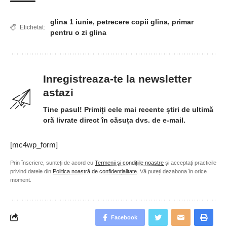
glina 1 iunie
,
petrecere copii glina
,
primar
Etichetat:
pentru o zi glina
Inregistreaza-te la newsletter
astazi
Tine pasul! Primiți cele mai recente știri de ultimă
oră livrate direct în căsuța dvs. de e-mail.
[mc4wp_form]
Prin înscriere, sunteți de acord cu
Termenii și condițiile noastre
și acceptați practicile
privind datele din
Politica noastră de confidențialitate
. Vă puteți dezabona în orice
moment.
Facebook