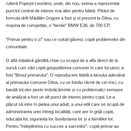
rutieră Popești-Leordeni, unde, din nou, sirena a reprezentat
punctul central de interes mai ales pentru băieți. Pilotul de
formula drift Mădălin Grigore a fost și el prezent la Glina, cu
mașina de competiție, o ”bestie” BMW E36, de 700 CP.
”Primar pentru o zi” sau ce soluții găsesc copiii problemelor din
comunitate
O altă inițiativă gândită chiar cu scopul de a afla direct de la
sursă cum văd copiii gospodărirea comunei în care locuiesc a
fost ”Biroul primarului”. O reproducere fidelă a biroului adevărat
al primarului comunei Glina, cu un fotoliu râvnit de cei mici, cu
bandă tricolor peste îmbrăcăminte și cu problematici serioase
de analizat a fost un alt punct de interes pentru copii. Le-a
plăcut să intre în pielea unui adult, a unui edil care se ocupă de
administrarea unei întregi localități, care are în grijă copiii,
educația lor, siguranța lor, bunăstarea lor și a familiilor lor.
Pentru ”îndeplinirea cu succes a sarcinilor”, copiii-primar au