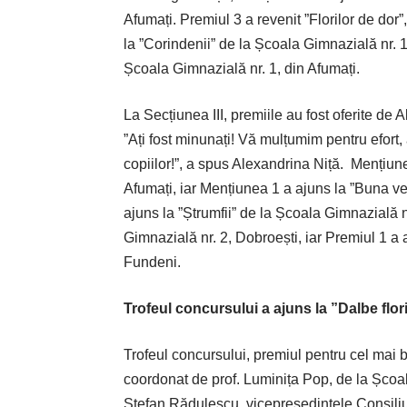
Afumați. Premiul 3 a revenit ”Florilor de dor
la ”Corindenii” de la Școala Gimnazială nr. 1
Școala Gimnazială nr. 1, din Afumați.
La Secțiunea III, premiile au fost oferite de A
”Ați fost minunați! Vă mulțumim pentru efort, a
copiilor!”, a spus Alexandrina Niță.
Mențiune
Afumați, iar Mențiunea 1 a ajuns la ”Buna ve
ajuns la ”Ștrumfii” de la Școala Gimnazială n
Gimnazială nr. 2, Dobroești, iar Premiul 1 a 
Fundeni.
Trofeul concursului a ajuns la ”Dalbe flor
Trofeul concursului, premiul pentru cel mai bu
coordonat de prof. Luminița Pop, de la Școal
Ștefan Rădulescu, vicepreședintele Consiliul