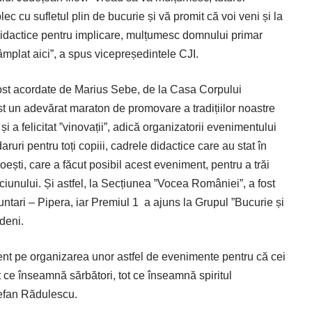
plec cu sufletul plin de bucurie și vă promit că voi veni și la
r didactice pentru implicare, mulțumesc domnului primar
tâmplat aici”, a spus vicepreședintele CJI.
fost acordate de Marius Sebe, de la Casa Corpului
st un adevărat maraton de promovare a tradițiilor noastre
 și a felicitat ”vinovații”, adică organizatorii evenimentului
ruri pentru toți copiii, cadrele didactice care au stat în
ești, care a făcut posibil acest eveniment, pentru a trăi
ciunului. Și astfel, la Secțiunea ”Vocea României”, a fost
untari – Pipera, iar Premiul 1
a ajuns la Grupul ”Bucurie și
deni.
ent pe organizarea unor astfel de evenimente pentru că cei
tot ce înseamnă sărbători, tot ce înseamnă spiritul
Ștefan Rădulescu.