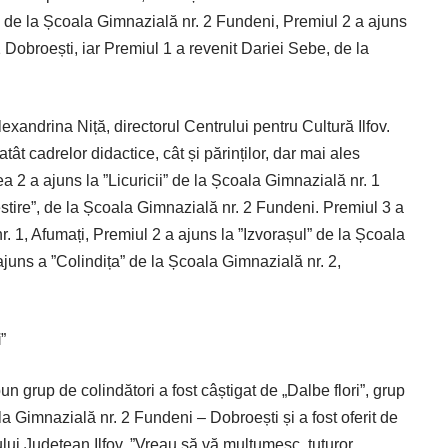
”, de la Școala Gimnazială nr. 2 Fundeni, Premiul 2 a ajuns
 Dobroești, iar Premiul 1 a revenit Dariei Sebe, de la
lexandrina Niță, directorul Centrului pentru Cultură Ilfov.
tât cadrelor didactice, cât și părinților, dar mai ales
a 2 a ajuns la ”Licuricii” de la Școala Gimnazială nr. 1
stire”, de la Școala Gimnazială nr. 2 Fundeni. Premiul 3 a
r. 1, Afumați, Premiul 2 a ajuns la ”Izvorașul” de la Școala
ajuns a ”Colindița” de la Școala Gimnazială nr. 2,
i
”
n grup de colindători a fost câștigat de „Dalbe flori”, grup
a Gimnazială nr. 2 Fundeni – Dobroești și a fost oferit de
ui Județean Ilfov. ”Vreau să vă mulțumesc, tuturor