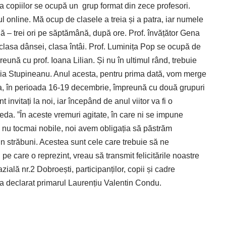
 a copiilor se ocupă un
grup format din zece profesori.
 online. Mă ocup de clasele a treia și a patra, iar numele
uă – trei ori pe săptămână, după ore. Prof. învățător Gena
clasa dânsei, clasa întâi. Prof. Luminița Pop se ocupă de
eună cu prof. Ioana Lilian. Și nu în ultimul rând, trebuie
dia Stupineanu. Anul acesta, pentru prima dată, vom merge
hita, în perioada 16-19 decembrie, împreună cu două grupuri
nt invitați la noi, iar începând de anul viitor va fi o
eda. ”În aceste vremuri agitate, în care ni se impune
i nu tocmai nobile, noi avem obligația să păstrăm
 din străbuni. Acestea sunt cele care trebuie să ne
pe care o reprezint, vreau să transmit felicitările noastre
zială nr.2 Dobroești, participanților, copii și cadre
, a declarat primarul Laurențiu Valentin Condu.