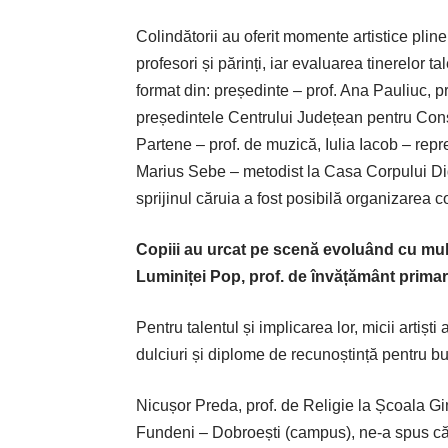
Colindătorii au oferit momente artistice plin
profesori și părinți, iar evaluarea tinerelor ta
format din: președinte – prof. Ana Pauliuc, p
președintele Centrului Județean pentru Cons
Partene – prof. de muzică, Iulia Iacob – repr
Marius Sebe – metodist la Casa Corpului Did
sprijinul căruia a fost posibilă organizarea c
Copiii au urcat pe scenă evoluând cu mul
Luminiței Pop, prof. de în­vățământ primar, 
Pentru talentul și implicarea lor, micii artiști
dulciuri și diplome de recunoștință pentru bu
Nicușor Preda, prof. de Religie la Școala Gi
Fundeni – Dobroești (campus), ne-a spus că