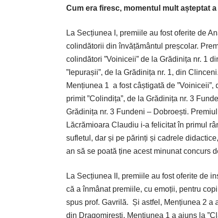
Cum era firesc, momentul mult așteptat a f
La Secțiunea I, premiile au fost oferite de A
colindătorii din învățământul preșcolar. Premi
colindători ”Voiniceii” de la Grădinița nr. 1 
”Iepurașii”, de la Grădinița nr. 1, din Clincen
Mențiunea 1
a fost câștigată de ”Voiniceii”,
primit ”Colindița”, de la Grădinița nr. 3 Funde
Grădinița nr. 3 Fundeni – Dobroești. Premiul 1
Lăcrămioara Claudiu i-a felicitat în primul râ
sufletul, dar și pe părinți și cadrele didactic
an să se poată ține acest minunat concurs d
La Secțiunea II, premiile au fost oferite de i
că a înmânat premiile, cu emoții, pentru copii
spus prof. Gavrilă.
Și astfel, Mențiunea 2 a 
din Dragomirești, Mențiunea 1 a ajuns la ”Cla