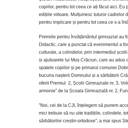
copiilor, pentru tot ceea ce ați făcut aici. Eu 
edițiile viitoare. Mulțumesc tuturor cadrelo
pentru implicare și pentru tot ceea ce s-a în
Premiile pentru învă­țământul gimnazial au 
Didactic, care a punctat că evenimentul a fo
culturale, a colindelor, prin intermediul școlii
și ajutoarele lui Moș Crăciun, care au adus da
spatele copiilor și pe primarul comunei Dobro
bucuria nașterii Domnului și a sărbătorii Cră
oferit Premiul
2, Școlii Gimnaziale nr. 3, Vol
armonie” de la Școala Gimnazială nr. 2, Fun
”Noi, cei de la CJI, înțelegem să punem acc
mici trebuie să nu uite tradițiile, colindele, 
sărbătorilor creștin-orto­doxe”, a mai spus 