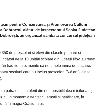
dețean pentru Conservarea și Promovarea Culturii
ria Dobroești, alături de Inspectoratul Școlar Județean
 – Dobroești, au organizat sâmbătă concursul județean
 350 de preșcolari și elevi din clasele primare și
indători de la 10 unități școlare din județul Ilfov, au redat
urări tradiționale, menite să ne umple inima de bucurie.
a patru secțiuni care au inclus preșcolari (3-6 ani), clase
).
 patra ediție a oferit din nou posibilitatea micilor artiști,
i fizic, un moment așteptat cu emoții și nerăbdare, în
eună în magia Crăciunului.