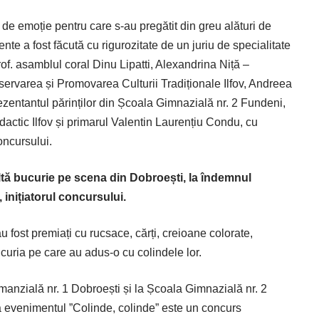
e de emoție pentru care s-au pregătit din greu alături de
lente a fost făcută cu rigurozitate de un juriu de specialitate
rof. asamblul coral Dinu Lipatti, Alexandrina Niță –
ervarea și Promovarea Culturii Tradiționale Ilfov, Andreea
ezentantul părinților din Școala Gimnazială nr. 2 Fundeni,
actic Ilfov și primarul Valentin Laurențiu Condu, cu
oncursului.
tă bucurie pe scena din Dobroești, la îndemnul
iniția­torul concursului.
 au fost premiați cu rucsace, cărți, creioane colorate,
curia pe care au adus-o cu colindele lor.
manzială nr. 1 Dobroești și la Școala Gimnazială nr. 2
 evenimentul ”Colinde, colinde” este un concurs