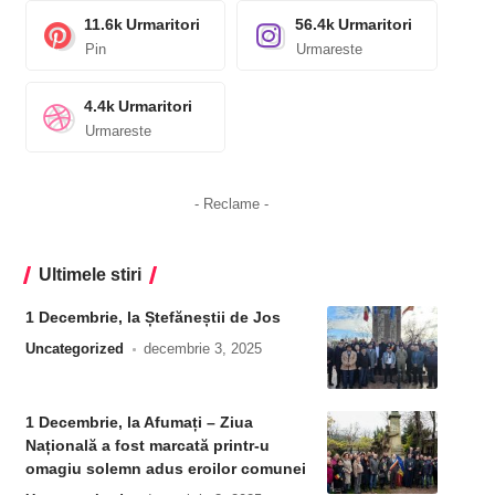
11.6k
Urmaritori
56.4k
Urmaritori
Pin
Urmareste
4.4k
Urmaritori
Urmareste
- Reclame -
Ultimele stiri
1 Decembrie, la Ștefăneștii de Jos
Uncategorized
decembrie 3, 2025
1 Decembrie, la Afumați – Ziua
Națională a fost marcată printr-u
omagiu solemn adus eroilor comunei