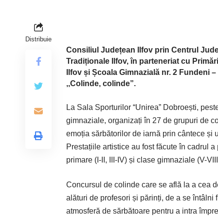
Distribuie
Consiliul Județean Ilfov prin Centrul Ju
Tradiționale Ilfov, în parteneriat cu Primă
Ilfov și Școala Gimnazială nr. 2 Fundeni
,,Colinde, colinde”.
La Sala Sporturilor “Unirea” Dobroești, peste
gimnaziale, organizați în 27 de grupuri de col
emoția sărbătorilor de iarnă prin cântece și 
Prestațiile artistice au fost făcute în cadrul 
primare (I-II, III-IV) și clase gimnaziale (V-VIII
Concursul de colinde care se află la a cea de a
alături de profesori și părinți, de a se întâln
atmosferă de sărbătoare pentru a intra împr