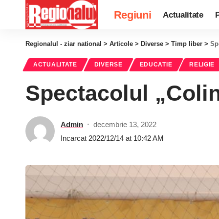
Regiuni
Actualitate
P
Regionalul - ziar national
>
Articole
>
Diverse
>
Timp liber
>
Sp
ACTUALITATE
DIVERSE
EDUCATIE
RELIGIE
Spectacolul „Colind
Admin
decembrie 13, 2022
Incarcat 2022/12/14 at 10:42 AM