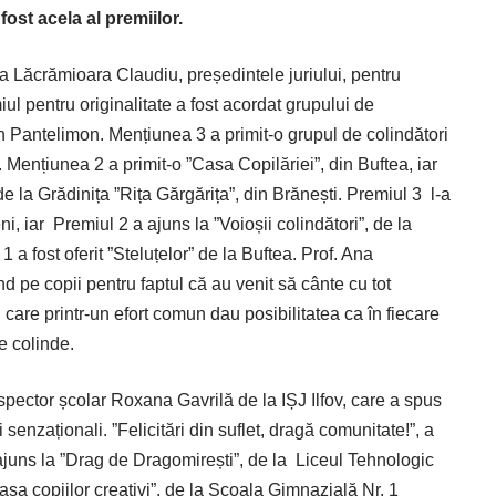
ost acela al premiilor.
na Lăcrămioara Claudiu, președintele juriului, pentru
ul pentru originalitate a fost acordat grupului de
din Pantelimon. Mențiunea 3 a primit-o grupul de colindători
i. Mențiunea 2 a primit-o ”Casa Copilăriei”, din Buftea, iar
 de la Grădinița ”Rița Gărgărița”, din Brănești. Premiul 3
l-a
ni, iar
Premiul 2 a ajuns la ”Voioșii colindători”, de la
 a fost oferit ”Steluțelor” de la Buftea. Prof. Ana
nd pe copii pentru faptul că au venit să cânte cu tot
e, care printr-un efort comun dau posibilitatea ca în fiecare
e colinde.
nspector școlar Roxana Gavrilă de la IȘJ Ilfov, care a spus
 senzaționali. ”Felicitări din suflet, dragă comunitate!”, a
ajuns la ”Drag de Dragomirești”, de la
Liceul Tehnologic
sa copiilor creativi”, de la Școala Gimnazială Nr. 1