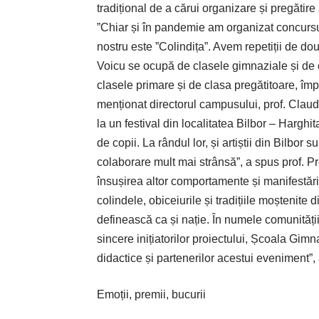
tradițional de a cărui organizare și pregătire
”Chiar și în pandemie am organizat concursul
nostru este ”Colindița”. Avem repetiții de do
Voicu se ocupă de clasele gimnaziale și de 
clasele primare și de clasa pregătitoare, împr
menționat directorul campusului, prof. Clau
la un festival din localitatea Bilbor – Harg
de copii. La rândul lor, și artiștii din Bilbor su
colaborare mult mai strânsă”, a spus prof. Pr
însușirea altor comportamente și manifestăr
colindele, obiceiurile și tradițiile moștenite
definească ca și nație. În numele comunității 
sincere inițiatorilor proiectului, Școala Gimna
didactice și partenerilor acestui eveniment”
Emoții, premii, bucurii