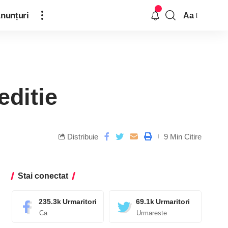
nunțuri
Aa
editie
Distribuie
9 Min Citire
Stai conectat
235.3k
Urmaritori
69.1k
Urmaritori
Ca
Urmareste