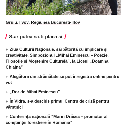
Gruiu
,
Ilvov
,
Regiunea Bucuresti-Ilfov
S-ar putea sa-ti placa si
Ziua Culturii Naționale, sărbătorită cu implicare și
creativitate. Simpozionul „Mihai Eminescu – Poezie,
Filosofie și Moștenire Culturală”, la Liceul „Doamna
Chiajna”
Alegătorii din străinătate se pot înregistra online pentru
vot
„Dor de Mihai Eminescu”
În Vidra, s-a deschis primul Centru de criză pentru
vârstnici
Conferința națională ”Marin Drăcea – promotor al
conștiinței forestiere în România”