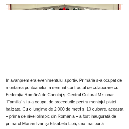
cu o capacitate de 180 de locuri pentru copiii din învățământul
primar.
Copiii își fac temele, dar pot participa și la activități
extracurriculare
Ideea proiectului a fost ca activitatea copiilor să nu se
desfășoare exact ca la școală. Cele șase săli de clasă au fost
mobilate, pe categorii de vârstă, astfel încât să fie cât mai
În avanpremiera evenimentului sportiv, Primăria s-a ocupat de
primitoare, iar micuții să se simtă ca acasă. Activitatea acestui
montarea pontoanelor, a semnat contractul de colaborare cu
afterschool a fost gândită să includă, pe lângă teme, și diverse
Federația Română de Canotaj și Centrul Cultural Misionar
activități extracurriculare, precum limbi străine, pictură, jocuri,
”Familia” și s-a ocupat de procedurile pentru montajul pistei
dans etc. Asociația de părinți va gestiona activitatea acestuia.
balizate. Cu o lungime de 2.000 de metri și 10 culoare, aceasta
Clădirea aparține Primăriei 1 Decembrie, care însă încheie un
– prima de nivel olimpic din România – a fost inau­gurată de
contract de administrare cu asociația de părinți. Aceasta se va
primarul Marian Ivan și Elisabeta Lipă, cea mai bună
ocupa de contractarea personalului pentru activități, firma de