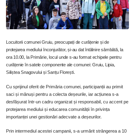
Locuitorii ­comunei Gruiu, preocupați de cu­ră­țenie și de
protejarea mediului înconjurător, și-au dat întâlnire sâmbătă, la
ora 10.00, la Primărie, locul unde s-au format echipele pentru
curățenie în satele componente ale comunei: Gruiu, Lipia,
Siliștea Snagovului și Sanțu Florești.
Cu sprijinul oferit de Primăria comunei, participanții au primit
saci și mănuși pentru a colecta deșeurile, iar acțiunea s-a
desfășurat într-un cadru organizat și responsabil, cu accent pe
protejarea mediului și educarea comunității în privința
importanței unei gestionări adecvate a deșeurilor.
Prin intermediul acestei campanii, s-a urmărit strângerea a 10