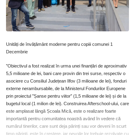
Unități de învățământ moderne pentru copiii comunei 1
Decembrie
”Obiectivul a fost realizat în urma unei finanțări de aproximativ
5,5 milioane de lei, bani care provin din trei surse, res­pectiv o
asociere cu Consiliul Județean Ilfov (3 milioane de lei), fonduri
externe nerambursabile, de la Ministerul Fondurilor Europene
prin proiectul ”Șanse pentru viitor” (1,5 milioane de lei) și de la
bugetul local (1 milion de lei). Construirea Afterschool-ului, care
este amplasat lângă Școala Mică, este o realizare foarte
importantă pentru comunitatea noastră având în vedere că
numărul tinerilor, care sunt deja părinți sau vor deveni în scurt
timp părinți, este în creștere, iar nevoile lor trebuie rezolvate cu