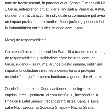
tone de fracție uscată, în parteneriat cu Școala Gimnazială Nr.
1 Gruiu, antreprenori privați, dar și angajați ai Primăriei. Astfel,
s-a demonstrat că acțiunile individuale și comunitare pot avea
un impact pozitiv asupra mediului înconjurător și pot contribui
la îmbunătățirea calității vieții în orice comunitate.
Mesaj de responsabilitate
Cu această ocazie, primarul Ion Samoilă a transmis un mesaj
de responsabilitate și solidaritate către locuitorii comunei
Gruiu, ­rugându-i să nu mai arunce plastic oriunde, subliniind
importanța colectării selective a deșeurilor și a protejării
mediului înconjurător pentru bunăstarea generațiilor viitoare.
Zonele în care s-a desfășurat acțiunea de ecologizare au
cuprins întregul perimetru al comunei Gruiu, începând de la
limita cu Palatul Snagov, trecând prin Siliștea, Sanțu și Lipia
către Nuci, precum și Șoseaua Snagov – Nuci și Strada