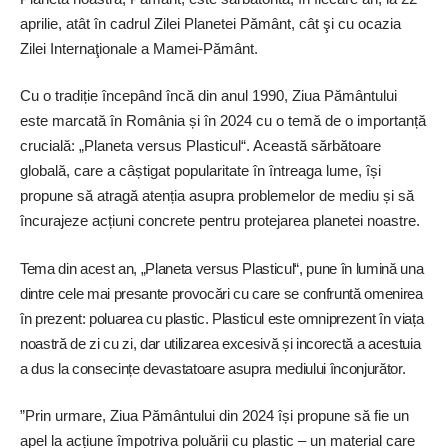
aprilie, atât în cadrul Zilei Planetei Pământ, cât şi cu ocazia
Zilei Internaţionale a Mamei-Pământ.
Cu o tradiție începând încă din anul 1990, Ziua Pământului
este marcată în România și în 2024 cu o temă de o importanță
crucială: „Planeta versus Plasticul“. Această sărbătoare
globală, care a câștigat popularitate în întreaga lume, își
propune să atragă atenția asupra problemelor de mediu și să
încurajeze acțiuni concrete pentru protejarea planetei noastre.
Tema din acest an, „Planeta versus Plasticul“, pune în lumină una
dintre cele mai presante provocări cu care se confruntă omenirea
în prezent: poluarea cu plastic. Plasticul este omniprezent în viața
noastră de zi cu zi, dar utilizarea excesivă și incorectă a acestuia
a dus la consecințe devastatoare asupra mediului înconjurător.
”Prin urmare, Ziua Pământului din 2024 își propune să fie un
apel la acțiune împotriva poluării cu plastic – un material care