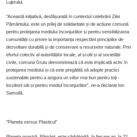
Lujerului.
”Această inițiativă, desfășurată în contextul celebrării Zilei
Pământului, este un prilej de solidaritate și de acțiune comună
pentru protejarea mediului înconjurător și pentru sensibilizarea
comunității cu privire la importanța respectării principiilor de
dezvoltare durabilă și de conservare a resurselor naturale. Prin
efortul colectiv al autorităților locale, al școlii și al societății
civile, comuna Gruiu demons­trează că este implicată activ în
protejarea mediului și că este pregătită să adopte practici
sustenabile pentru a asigura un viitor mai bun pentru toți ­
locuitorii săi și pentru mediul înconjurător”, ne-a declarat Ion
Samoilă.
”Planeta versus Plasticul”
Planeta noastră, Pământ, este sărbătorită, în fiecare an, la 22