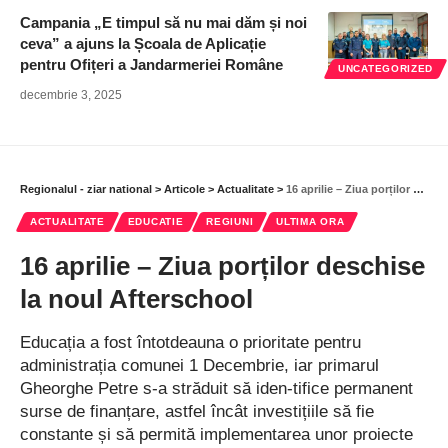
Campania „E timpul să nu mai dăm și noi
ceva” a ajuns la Școala de Aplicație
pentru Ofițeri a Jandarmeriei Române
UNCATEGORIZED
decembrie 3, 2025
Regionalul - ziar national
>
Articole
>
Actualitate
>
16 aprilie – Ziua porților deschise la noul Afterschool
ACTUALITATE
EDUCATIE
REGIUNI
ULTIMA ORA
16 aprilie – Ziua porților deschise
la noul Afterschool
Educația a fost întotdeauna o prioritate pentru
administrația comunei 1 Decembrie, iar primarul
Gheorghe Petre s-a străduit să iden-tifice permanent
surse de finanțare, astfel încât investițiile să fie
constante și să permită implementarea unor proiecte