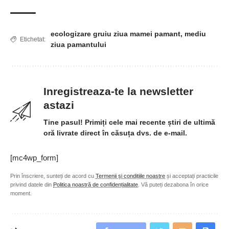
ecologizare gruiu ziua mamei pamant
,
mediu
Etichetat:
ziua pamantului
Inregistreaza-te la newsletter
astazi
Tine pasul! Primiți cele mai recente știri de ultimă
oră livrate direct în căsuța dvs. de e-mail.
[mc4wp_form]
Prin înscriere, sunteți de acord cu
Termenii și condițiile noastre
și acceptați practicile
privind datele din
Politica noastră de confidențialitate
. Vă puteți dezabona în orice
moment.