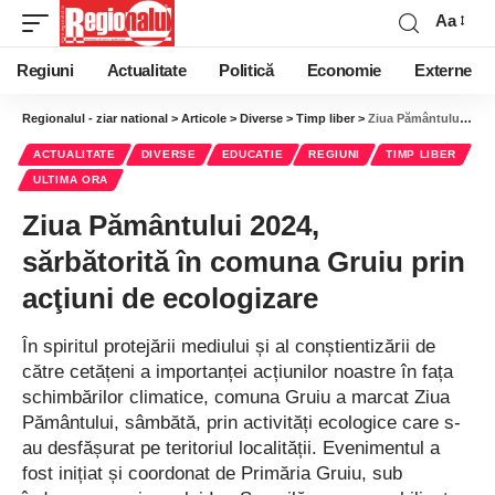
Aa
Regiuni
Actualitate
Politică
Economie
Externe
Regionalul - ziar national
>
Articole
>
Diverse
>
Timp liber
>
Ziua Pământului 2024, sărbătorită în comuna Gruiu prin acţiuni de ecologizare
ACTUALITATE
DIVERSE
EDUCATIE
REGIUNI
TIMP LIBER
ULTIMA ORA
Ziua Pământului 2024,
sărbătorită în comuna Gruiu prin
acţiuni de ecologizare
În spiritul protejării mediului și al conștientizării de
către cetățeni a importanței acțiunilor noastre în fața
schimbărilor climatice, comuna Gruiu a marcat Ziua
Pământului, sâmbătă, prin activități ecologice care s-
au desfășurat pe teritoriul localității. Evenimentul a
fost inițiat și coordonat de Primăria Gruiu, sub