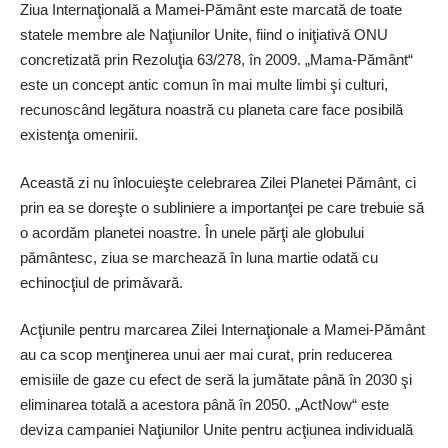
Ziua Internaţională a Mamei-Pământ este marcată de toate
statele membre ale Naţiunilor Unite, fiind o iniţiativă ONU
concretizată prin Rezoluţia 63/278, în 2009. „Mama-Pământ“
este un concept antic comun în mai multe limbi şi culturi,
recunoscând legătura noastră cu planeta care face posibilă
existenţa omenirii.
Această zi nu înlocuieşte celebrarea Zilei Planetei Pământ, ci
prin ea se doreşte o subliniere a importanţei pe care trebuie să
o acordăm planetei noastre. În unele părţi ale globului
pământesc, ziua se marchează în luna martie odată cu
echinocţiul de primăvară.
Acţiunile pentru marcarea Zilei Internaţionale a Mamei-Pământ
au ca scop menţinerea unui aer mai curat, prin reducerea
emisiile de gaze cu efect de seră la jumătate până în 2030 şi
eliminarea totală a acestora până în 2050. „ActNow“ este
deviza campaniei Naţiunilor Unite pentru acţiunea individuală