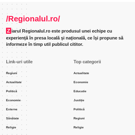
/Regionalul.ro/
Ziarul Regionalul.ro este produsul unei echipe cu
experienţă în presa locală şi naţională, ce îşi propune să
informeze în timp util publicul cititor.
Link-uri utile
Top categorii
Regiuni
Actualitate
Actualitate
Economie
Politică
Educatie
Economie
Justiție
Externe
Politică
Sănătate
Regiuni
Religie
Religie