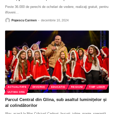
Peste 36.000 de perechi de ochelari de vedere, realizaţi gratuit, pentru
ilfoveni
…
Popescu Carmen
decembrie 10, 2024
ACTUALITATE
DIVERSE
EDUCATIE
REGIUNI
TIMP LIBER
ULTIMA ORA
Parcul Central din Glina, sub asaltul luminițelor și
al colindătorilor
Ilfov, acasă la Moş Crăciun! Cadouri, bucurii, iubire, magie, speranță