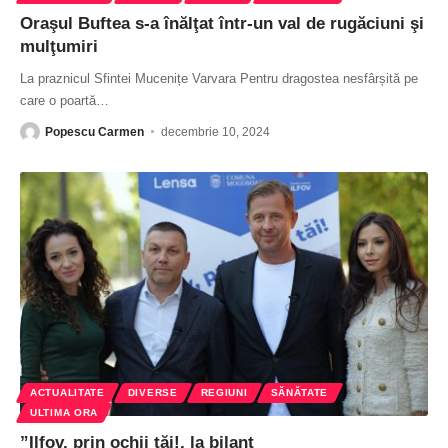
Oraşul Buftea s-a înălţat într-un val de rugăciuni şi
mulţumiri
La praznicul Sfintei Mucenițe Varvara Pentru dragostea nesfârșită pe
care o poartă
…
Popescu Carmen
decembrie 10, 2024
ACTUALITATE
DIVERSE
REGIUNI
SĂNĂTATE
ULTIMA ORA
”Ilfov, prin ochii tăi!, la bilanț