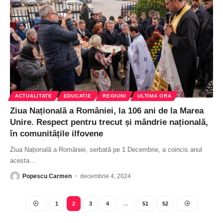
ACTUALITATE
EDUCATIE
REGIUNI
ULTIMA ORA
Ziua Națională a României, la 106 ani de la Marea
Unire. Respect pentru trecut și mândrie națională,
în comunitățile ilfovene
Ziua Națională a României, serbată pe 1 Decembrie, a coincis anul
acesta
…
Popescu Carmen
decembrie 4, 2024
1
2
3
4
…
51
52