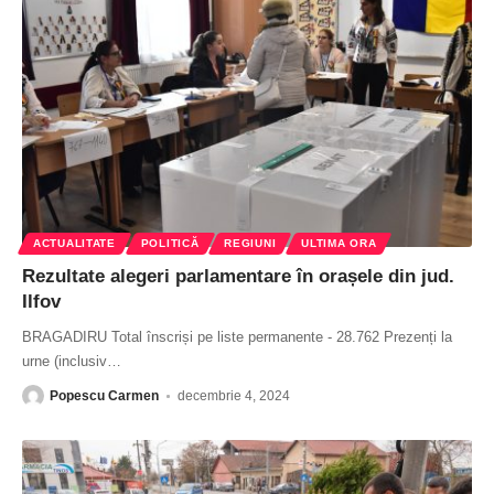
ACTUALITATE
POLITICĂ
REGIUNI
ULTIMA ORA
Rezultate alegeri parlamentare în orașele din jud.
Ilfov
BRAGADIRU Total înscriși pe liste permanente - 28.762 Prezenți la
urne (inclusiv
…
Popescu Carmen
decembrie 4, 2024