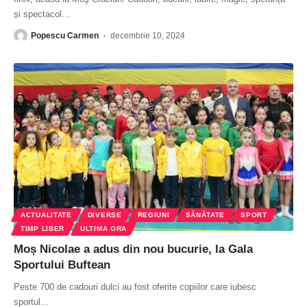
și spectacol
…
Popescu Carmen
decembrie 10, 2024
ACTUALITATE
DIVERSE
REGIUNI
SĂNĂTATE
SPORT
TIMP LIBER
ULTIMA ORA
Moș Nicolae a adus din nou bucurie, la Gala
Sportului Buftean
Peste 700 de cadouri dulci au fost oferite copiilor care iubesc
sportul
…