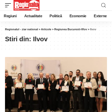
Regiuni
Actualitate
Politică
Economie
Externe
Regionalul - ziar national
>
Articole
>
Regiunea Bucuresti-Ilfov
>
Ilvov
Stiri din:
Ilvov