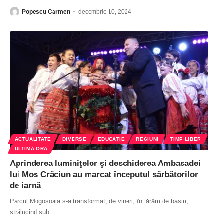
Popescu Carmen
decembrie 10, 2024
ACTUALITATE
DIVERSE
EDUCATIE
REGIUNI
TIMP LIBER
ULTIMA ORA
Aprinderea luminiţelor şi deschiderea Ambasadei
lui Moș Crăciun au marcat începutul sărbătorilor
de iarnă
Parcul Mogoșoaia s-a transformat, de vineri, în tărâm de basm,
strălucind sub
…