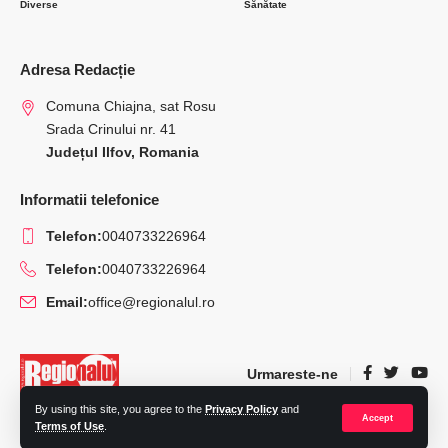
Diverse
Sănătate
Adresa Redacție
Comuna Chiajna, sat Rosu
Srada Crinului nr. 41
Județul Ilfov, Romania
Informatii telefonice
Telefon:
0040733226964
Telefon:
0040733226964
Email:
office@regionalul.ro
Urmareste-ne
By using this site, you agree to the
Privacy Policy
and
Accept
Terms of Use
.
© 2022 Regionalul.ro