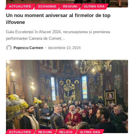
ACTUALITATE
ECONOMIE
REGIUNI
ULTIMA ORA
Un nou moment aniversar al firmelor de top
ilfovene
Gala Excelenței în Afaceri 2024, recunoașterea și premierea
performanței Camera de Comerț
…
Popescu Carmen
decembrie 10, 2024
ACTUALITATE
REGIUNI
RELIGIE
ULTIMA ORA