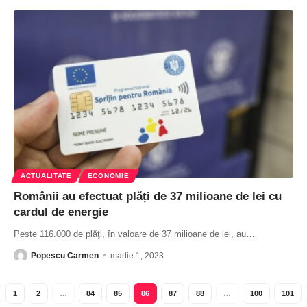
ACTUALITATE
ECONOMIE
Românii au efectuat plăți de 37 milioane de lei cu
cardul de energie
Peste 116.000 de plăţi, în valoare de 37 milioane de lei, au
…
Popescu Carmen
martie 1, 2023
1
2
…
84
85
86
87
88
…
100
101