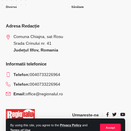
Diverse
Sănătate
Adresa Redacție
Comuna Chiajna, sat Rosu
Srada Crinului nr. 41
Județul Ilfov, Romania
Informatii telefonice
Telefon:
0040733226964
Telefon:
0040733226964
Email:
office@regionalul.ro
Urmareste-ne
By using this site, you agree to the
Privacy Policy
and
Accept
Terms of Use
.