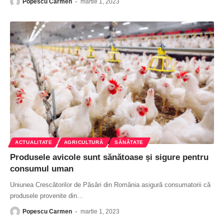
Popescu Carmen
martie 1, 2023
ACTUALITATE
AGRICULTURĂ
SĂNĂTATE
Produsele avicole sunt sănătoase și sigure pentru
consumul uman
Uniunea Crescătorilor de Păsări din România asigură consumatorii că
produsele provenite din
…
Popescu Carmen
martie 1, 2023