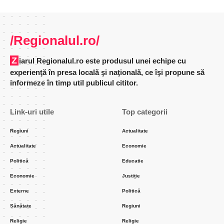
/Regionalul.ro/
Ziarul Regionalul.ro este produsul unei echipe cu
experienţă în presa locală şi naţională, ce îşi propune să
informeze în timp util publicul cititor.
Link-uri utile
Top categorii
Regiuni
Actualitate
Actualitate
Economie
Politică
Educatie
Economie
Justiție
Externe
Politică
Sănătate
Regiuni
Religie
Religie