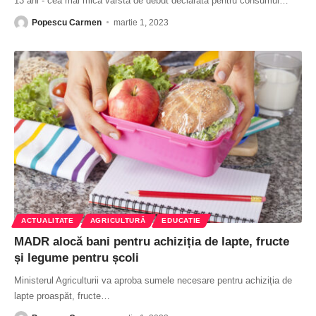
13 ani - cea mai mică vârstă de debut declarată pentru consumul
…
Popescu Carmen
martie 1, 2023
ACTUALITATE
AGRICULTURĂ
EDUCATIE
MADR alocă bani pentru achiziția de lapte, fructe
și legume pentru școli
Ministerul Agriculturii va aproba sumele necesare pentru achiziția de
lapte proaspăt, fructe
…